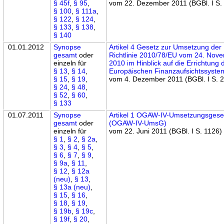
§ 45f
,
§ 95
,
vom 22. Dezember 2011 (BGBl. I S.
§ 100
,
§ 111a
,
§ 122
,
§ 124
,
§ 133
,
§ 138
,
§ 140
01.01.2012
Synopse
Artikel 4 Gesetz zur Umsetzung der
gesamt
oder
Richtlinie 2010/78/EU vom 24. Nov
einzeln für
2010 im Hinblick auf die Errichtung 
§ 13
,
§ 14
,
Europäischen Finanzaufsichtssyste
§ 15
,
§ 19
,
vom 4. Dezember 2011 (BGBl. I S. 
§ 24
,
§ 48
,
§ 52
,
§ 60
,
§ 133
01.07.2011
Synopse
Artikel 1 OGAW-IV-Umsetzungsgese
gesamt
oder
(OGAW-IV-UmsG)
einzeln für
vom 22. Juni 2011 (BGBl. I S. 1126)
§ 1
,
§ 2
,
§ 2a
,
§ 3
,
§ 4
,
§ 5
,
§ 6
,
§ 7
,
§ 9
,
§ 9a
,
§ 11
,
§ 12
,
§ 12a
(neu)
,
§ 13
,
§ 13a (neu)
,
§ 15
,
§ 16
,
§ 18
,
§ 19
,
§ 19b
,
§ 19c
,
§ 19f
,
§ 20
,