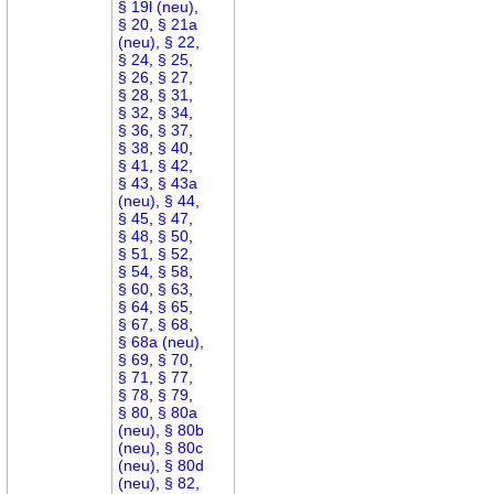
§ 19l (neu)
,
§ 20
,
§ 21a
(neu)
,
§ 22
,
§ 24
,
§ 25
,
§ 26
,
§ 27
,
§ 28
,
§ 31
,
§ 32
,
§ 34
,
§ 36
,
§ 37
,
§ 38
,
§ 40
,
§ 41
,
§ 42
,
§ 43
,
§ 43a
(neu)
,
§ 44
,
§ 45
,
§ 47
,
§ 48
,
§ 50
,
§ 51
,
§ 52
,
§ 54
,
§ 58
,
§ 60
,
§ 63
,
§ 64
,
§ 65
,
§ 67
,
§ 68
,
§ 68a (neu)
,
§ 69
,
§ 70
,
§ 71
,
§ 77
,
§ 78
,
§ 79
,
§ 80
,
§ 80a
(neu)
,
§ 80b
(neu)
,
§ 80c
(neu)
,
§ 80d
(neu)
,
§ 82
,