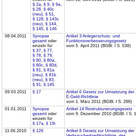
§ 2a
,
§ 9
,
§ 9a
,
§ 28
,
§ 40c
(neu)
,
§ 51
,
§ 128
,
§ 143c
(neu)
,
§ 144
,
§ 145
,
§ 146
08.04.2011
Synopse
Artikel 3 Anlegerschutz- und
gesamt
oder
Funktionsverbesserungsgesetz
einzeln für
vom 5. April 2011 (BGBl. I S. 538)
§ 37
,
§ 77
,
§ 78
,
§ 79
,
§ 80
,
§ 80a
,
§ 80c
,
§ 80d
,
§ 81
,
§ 81a
(neu)
,
§ 81b
(neu)
,
§ 83
,
§ 91
,
§ 145
09.03.2011
§ 17
Artikel 6 Gesetz zur Umsetzung der
E-Geld-Richtlinie
vom 1. März 2011 (BGBl. I S. 288)
01.01.2011
Synopse
Artikel 14 Restrukturierungsgesetz
gesamt
oder
vom 9. Dezember 2010 (BGBl. I S. 
einzeln für
§ 17a
,
§ 19i
11.06.2010
§ 126
Artikel 8 Gesetz zur Umsetzung der
Verbraucherkreditrichtlinie, des