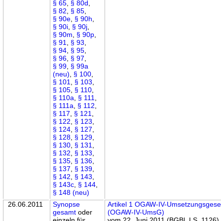
§ 65
,
§ 80d
,
§ 82
,
§ 85
,
§ 90e
,
§ 90h
,
§ 90i
,
§ 90j
,
§ 90m
,
§ 90p
,
§ 91
,
§ 93
,
§ 94
,
§ 95
,
§ 96
,
§ 97
,
§ 99
,
§ 99a
(neu)
,
§ 100
,
§ 101
,
§ 103
,
§ 105
,
§ 110
,
§ 110a
,
§ 111
,
§ 111a
,
§ 112
,
§ 117
,
§ 121
,
§ 122
,
§ 123
,
§ 124
,
§ 127
,
§ 128
,
§ 129
,
§ 130
,
§ 131
,
§ 132
,
§ 133
,
§ 135
,
§ 136
,
§ 137
,
§ 139
,
§ 142
,
§ 143
,
§ 143c
,
§ 144
,
§ 148 (neu)
26.06.2011
Synopse
Artikel 1 OGAW-IV-Umsetzungsgese
gesamt
oder
(OGAW-IV-UmsG)
einzeln für
vom 22. Juni 2011 (BGBl. I S. 1126)