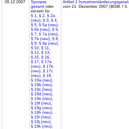
28.12.2007
Synopse
Artikel 1 Investmentänderungsgeset
gesamt
oder
vom 21. Dezember 2007 (BGBl. I S.
einzeln für
§ 1
,
§ 2
,
§ 2a
(neu)
,
§ 3
,
§ 4
,
§ 5
,
§ 5a (neu)
,
§ 5b (neu)
,
§ 6
,
§ 7
,
§ 7a (neu)
,
§ 7b (neu)
,
§ 8
,
§ 9
,
§ 9a (neu)
,
§ 10
,
§ 11
,
§ 12
,
§ 13
,
§ 15
,
§ 16
,
§ 17
,
§ 17a
(neu)
,
§ 17b
(neu)
,
§ 17c
(neu)
,
§ 18
,
§ 19a (neu)
,
§ 19b (neu)
,
§ 19c (neu)
,
§ 19d (neu)
,
§ 19e (neu)
,
§ 19f (neu)
,
§ 19g (neu)
,
§ 19h (neu)
,
§ 19i (neu)
,
§ 19j (neu)
,
§ 19k (neu)
,