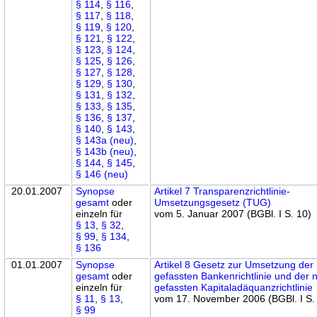
§ 114
,
§ 116
,
§ 117
,
§ 118
,
§ 119
,
§ 120
,
§ 121
,
§ 122
,
§ 123
,
§ 124
,
§ 125
,
§ 126
,
§ 127
,
§ 128
,
§ 129
,
§ 130
,
§ 131
,
§ 132
,
§ 133
,
§ 135
,
§ 136
,
§ 137
,
§ 140
,
§ 143
,
§ 143a (neu)
,
§ 143b (neu)
,
§ 144
,
§ 145
,
§ 146 (neu)
20.01.2007
Synopse
Artikel 7 Transparenzrichtlinie-
gesamt
oder
Umsetzungsgesetz (TUG)
einzeln für
vom 5. Januar 2007 (BGBl. I S. 10)
§ 13
,
§ 32
,
§ 99
,
§ 134
,
§ 136
01.01.2007
Synopse
Artikel 8 Gesetz zur Umsetzung der
gesamt
oder
gefassten Bankenrichtlinie und der 
einzeln für
gefassten Kapitaladäquanzrichtlinie
§ 11
,
§ 13
,
vom 17. November 2006 (BGBl. I S.
§ 99