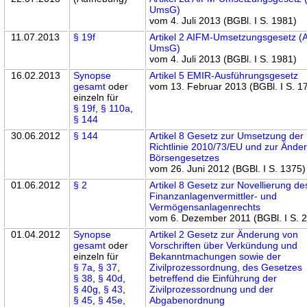
UmsG)
vom 4. Juli 2013 (BGBl. I S. 1981)
11.07.2013
§ 19f
Artikel 2 AIFM-Umsetzungsgesetz (
UmsG)
vom 4. Juli 2013 (BGBl. I S. 1981)
16.02.2013
Synopse
Artikel 5 EMIR-Ausführungsgesetz
gesamt
oder
vom 13. Februar 2013 (BGBl. I S. 1
einzeln für
§ 19f
,
§ 110a
,
§ 144
30.06.2012
§ 144
Artikel 8 Gesetz zur Umsetzung der
Richtlinie 2010/73/EU und zur Ände
Börsengesetzes
vom 26. Juni 2012 (BGBl. I S. 1375)
01.06.2012
§ 2
Artikel 8 Gesetz zur Novellierung de
Finanzanlagenvermittler- und
Vermögensanlagenrechts
vom 6. Dezember 2011 (BGBl. I S. 
01.04.2012
Synopse
Artikel 2 Gesetz zur Änderung von
gesamt
oder
Vorschriften über Verkündung und
einzeln für
Bekanntmachungen sowie der
§ 7a
,
§ 37
,
Zivilprozessordnung, des Gesetzes
§ 38
,
§ 40d
,
betreffend die Einführung der
§ 40g
,
§ 43
,
Zivilprozessordnung und der
§ 45
,
§ 45e
,
Abgabenordnung