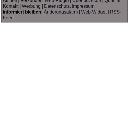
Aktuell
|
Verkündet
|
Web-Plugin
|
Über buzer.de
|
Qualität
|
Kontakt
|
Werbung
|
Datenschutz, Impressum
informiert bleiben:
Änderungsalarm
|
Web-Widget
|
RSS-
Feed