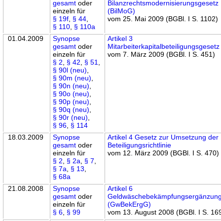
gesamt
oder
Bilanzrechtsmodernisierungsgesetz
einzeln für
(BilMoG)
§ 19f
,
§ 44
,
vom 25. Mai 2009 (BGBl. I S. 1102)
§ 110
,
§ 110a
01.04.2009
Synopse
Artikel 3
gesamt
oder
Mitarbeiterkapitalbeteiligungsgesetz
einzeln für
vom 7. März 2009 (BGBl. I S. 451)
§ 2
,
§ 42
,
§ 51
,
§ 90l (neu)
,
§ 90m (neu)
,
§ 90n (neu)
,
§ 90o (neu)
,
§ 90p (neu)
,
§ 90q (neu)
,
§ 90r (neu)
,
§ 96
,
§ 114
18.03.2009
Synopse
Artikel 4 Gesetz zur Umsetzung der
gesamt
oder
Beteiligungsrichtlinie
einzeln für
vom 12. März 2009 (BGBl. I S. 470)
§ 2
,
§ 2a
,
§ 7
,
§ 7a
,
§ 13
,
§ 68a
21.08.2008
Synopse
Artikel 6
gesamt
oder
Geldwäschebekämpfungsergänzung
einzeln für
(GwBekErgG)
§ 6
,
§ 99
vom 13. August 2008 (BGBl. I S. 16