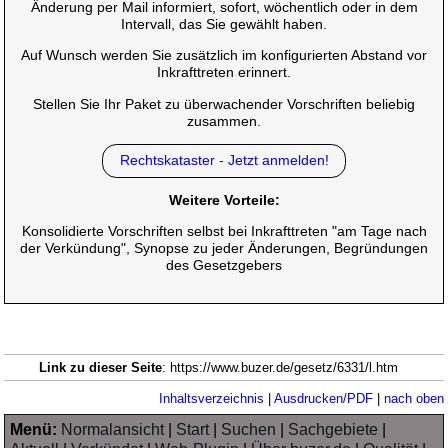
Änderung per Mail informiert, sofort, wöchentlich oder in dem
Intervall, das Sie gewählt haben.
Auf Wunsch werden Sie zusätzlich im konfigurierten Abstand vor
Inkrafttreten erinnert.
Stellen Sie Ihr Paket zu überwachender Vorschriften beliebig
zusammen.
Rechtskataster - Jetzt anmelden!
Weitere Vorteile:
Konsolidierte Vorschriften selbst bei Inkrafttreten "am Tage nach
der Verkündung", Synopse zu jeder Änderungen, Begründungen
des Gesetzgebers
Link zu dieser Seite
: https://www.buzer.de/gesetz/6331/l.htm
Inhaltsverzeichnis
|
Ausdrucken/PDF
|
nach oben
Menü:
Normalansicht
|
Start
|
Suchen
|
Sachgebiete
|