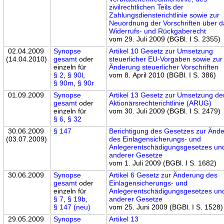
zivilrechtlichen Teils der
Zahlungsdiensterichtlinie sowie zur
Neuordnung der Vorschriften über d
Widerrufs- und Rückgaberecht
vom 29. Juli 2009 (BGBl. I S. 2355)
02.04.2009
Synopse
Artikel 10 Gesetz zur Umsetzung
(14.04.2010)
gesamt
oder
steuerlicher EU-Vorgaben sowie zur
einzeln für
Änderung steuerlicher Vorschriften
§ 2
,
§ 90l
,
vom 8. April 2010 (BGBl. I S. 386)
§ 90m
,
§ 90r
01.09.2009
Synopse
Artikel 13 Gesetz zur Umsetzung de
gesamt
oder
Aktionärsrechterichtlinie (ARUG)
einzeln für
vom 30. Juli 2009 (BGBl. I S. 2479)
§ 6
,
§ 32
30.06.2009
§ 147
Berichtigung des Gesetzes zur Änd
(03.07.2009)
des Einlagensicherungs- und
Anlegerentschädigungsgesetzes un
anderer Gesetze
vom 1. Juli 2009 (BGBl. I S. 1682)
30.06.2009
Synopse
Artikel 6 Gesetz zur Änderung des
gesamt
oder
Einlagensicherungs- und
einzeln für
Anlegerentschädigungsgesetzes un
§ 7
,
§ 19b
,
anderer Gesetze
§ 147 (neu)
vom 25. Juni 2009 (BGBl. I S. 1528)
29.05.2009
Synopse
Artikel 13