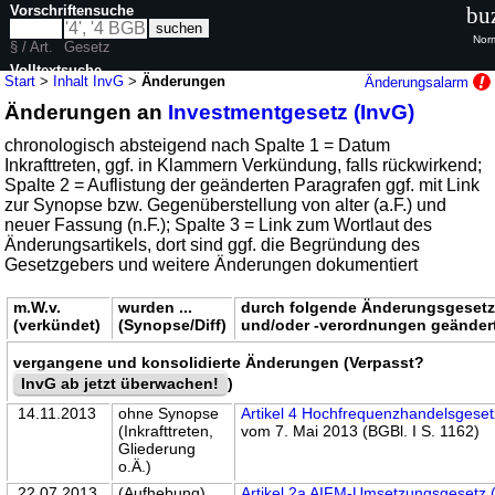
Vorschriftensuche
bu
Norm
§ / Art.
Gesetz
Volltextsuche
Start
>
Inhalt InvG
>
Änderungen
Änderungsalarm
Änderungen an
Investmentgesetz (InvG)
nur in InvG
chronologisch absteigend nach Spalte 1 = Datum
Inkrafttreten, ggf. in Klammern Verkündung, falls rückwirkend;
Spalte 2 = Auflistung der geänderten Paragrafen ggf. mit Link
zur Synopse bzw. Gegenüberstellung von alter (a.F.) und
neuer Fassung (n.F.); Spalte 3 = Link zum Wortlaut des
Änderungsartikels, dort sind ggf. die Begründung des
Gesetzgebers und weitere Änderungen dokumentiert
m.W.v.
wurden ...
durch folgende Änderungsgeset
(verkündet)
(Synopse/Diff)
und/oder -verordnungen geänder
vergangene und konsolidierte Änderungen (Verpasst?
InvG ab jetzt überwachen!
)
14.11.2013
ohne Synopse
Artikel 4 Hochfrequenzhandelsgeset
(Inkrafttreten,
vom 7. Mai 2013 (BGBl. I S. 1162)
Gliederung
o.Ä.)
22.07.2013
(Aufhebung)
Artikel 2a AIFM-Umsetzungsgesetz 