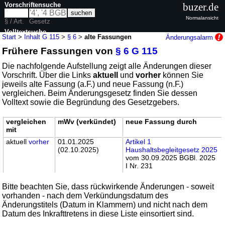
Vorschriftensuche
buzer.de
Normalansicht
§ / Art.
Gesetz
Volltextsuche
Start
>
Inhalt G 115
>
§ 6
>
alte Fassungen
Änderungsalarm
Frühere Fassungen von
§ 6 G 115
nur in G 115
Die nachfolgende Aufstellung zeigt alle Änderungen dieser
Vorschrift. Über die Links
aktuell
und
vorher
können Sie
jeweils alte Fassung (a.F.) und neue Fassung (n.F.)
vergleichen. Beim Änderungsgesetz finden Sie dessen
Volltext sowie die Begründung des Gesetzgebers.
vergleichen
mWv (verkündet)
neue Fassung durch
mit
aktuell
vorher
01.01.2025
Artikel 1
(02.10.2025)
Haushaltsbegleitgesetz 2025
vom 30.09.2025 BGBl. 2025
I Nr. 231
Bitte beachten Sie, dass rückwirkende Änderungen - soweit
vorhanden - nach dem Verkündungsdatum des
Änderungstitels (Datum in Klammern) und nicht nach dem
Datum des Inkrafttretens in diese Liste einsortiert sind.