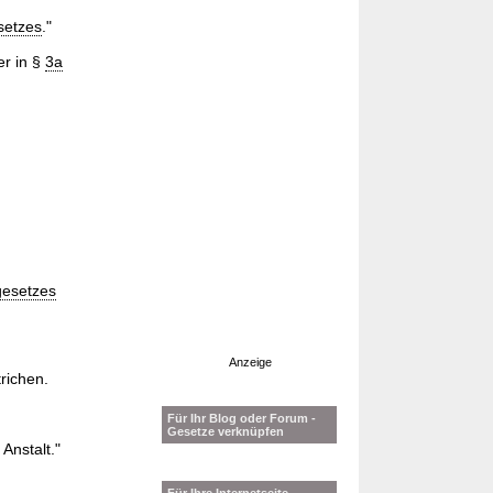
setzes
."
er in §
3a
gesetzes
Anzeige
richen.
Für Ihr Blog oder Forum -
Gesetze verknüpfen
Anstalt."