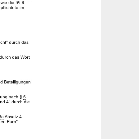
wie die §§
9
flichtete im
icht" durch das
 durch das Wort
d Beteiligungen
igung nach §
6
nd 4" durch die
8a
Absatz 4
den Euro"