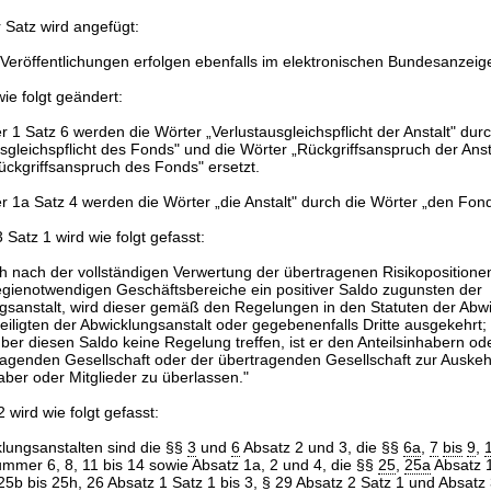
 Satz wird angefügt:
 Veröffentlichungen erfolgen ebenfalls im elektronischen Bundesanzeige
ie folgt geändert:
 1 Satz 6 werden die Wörter „Verlustausgleichspflicht der Anstalt" dur
sgleichspflicht des Fonds" und die Wörter „Rückgriffsanspruch der Anst
ückgriffsanspruch des Fonds" ersetzt.
 1a Satz 4 werden die Wörter „die Anstalt" durch die Wörter „den Fond
Satz 1 wird wie folgt gefasst:
ich nach der vollständigen Verwertung der übertragenen Risikopositione
tegienotwendigen Geschäftsbereiche ein positiver Saldo zugunsten der
gsanstalt, wird dieser gemäß den Regelungen in den Statuten der Abwi
eiligten der Abwicklungsanstalt oder gegebenenfalls Dritte ausgekehrt;
ber diesen Saldo keine Regelung treffen, ist er den Anteilsinhabern od
ragenden Gesellschaft oder der übertragenden Gesellschaft zur Auskeh
aber oder Mitglieder zu überlassen."
 wird wie folgt gefasst:
klungsanstalten sind die §§
3
und
6
Absatz 2 und 3, die §§
6a
,
7
bis
9
,
mmer 6, 8, 11 bis 14 sowie Absatz 1a, 2 und 4, die §§
25
,
25a
Absatz 1
25b
bis
25h
,
26
Absatz 1 Satz 1 bis 3, §
29
Absatz 2 Satz 1 und Absatz 