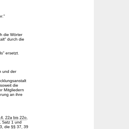
r."
ch die Wörter
alt" durch die
s" ersetzt.
n und der
cklungsanstalt
 soweit die
er Mitgliedern
rung an ihre
14
,
22a
bis
22o
,
 Satz 1 und
3, die §§
37
,
39