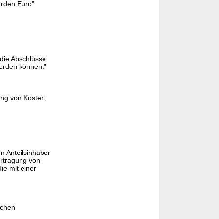
arden Euro"
 die Abschlüsse
werden können."
ung von Kosten,
en Anteilsinhaber
ertragung von
ie mit einer
schen