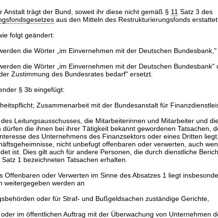
r Anstalt trägt der Bund, soweit ihr diese nicht gemäß §
11
Satz 3 des
ungsfondsgesetzes
aus den Mitteln des Restrukturierungsfonds erstatte
ie folgt geändert:
 werden die Wörter „im Einvernehmen mit der Deutschen Bundesbank," 
 werden die Wörter „im Einvernehmen mit der Deutschen Bundesbank" 
t der Zustimmung des Bundesrates bedarf" ersetzt.
ender § 3b eingefügt:
eitspflicht; Zusammenarbeit mit der Bundesanstalt für Finanzdienstlei
r des Leitungsausschusses, die Mitarbeiterinnen und Mitarbeiter und die
n dürfen die ihnen bei ihrer Tätigkeit bekannt gewordenen Tatsachen, 
nteresse des Unternehmens des Finanzsektors oder eines Dritten liegt
äftsgeheimnisse, nicht unbefugt offenbaren oder verwerten, auch wenn
det ist. Dies gilt auch für andere Personen, die durch dienstliche Beric
 Satz 1 bezeichneten Tatsachen erhalten.
es Offenbaren oder Verwerten im Sinne des Absatzes 1 liegt insbesonde
n weitergegeben werden an
gsbehörden oder für Straf- und Bußgeldsachen zuständige Gerichte,
 oder im öffentlichen Auftrag mit der Überwachung von Unternehmen d