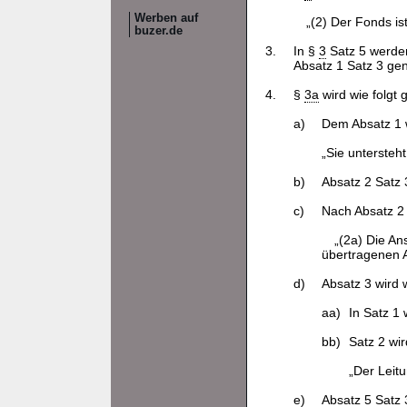
Werben auf
„(2) Der Fonds i
buzer.de
3.
In §
3
Satz 5 werden
Absatz 1 Satz 3 gena
4.
§
3a
wird wie folgt 
a)
Dem Absatz 1 w
„Sie untersteh
b)
Absatz 2 Satz 
c)
Nach Absatz 2 
„(2a) Die An
übertragenen 
d)
Absatz 3 wird w
aa)
In Satz 1
bb)
Satz 2 wir
„Der Leitu
e)
Absatz 5 Satz 3