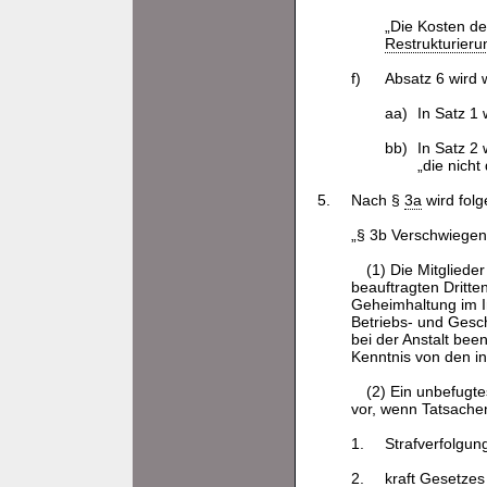
„Die Kosten de
Restrukturier
f)
Absatz 6 wird w
aa)
In Satz 1
bb)
In Satz 2
„die nich
5.
Nach §
3a
wird folg
„§ 3b Verschwiegenh
(1) Die Mitgliede
beauftragten Dritte
Geheimhaltung im I
Betriebs- und Gesch
bei der Anstalt been
Kenntnis von den in
(2) Ein unbefugt
vor, wenn Tatsache
1.
Strafverfolgun
2.
kraft Gesetzes