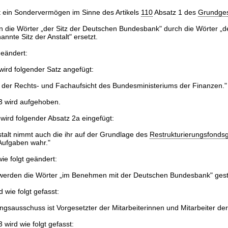
st ein Sondervermögen im Sinne des Artikels
110
Absatz 1 des
Grundge
 die Wörter „der Sitz der Deutschen Bundesbank" durch die Wörter „d
nnte Sitz der Anstalt" ersetzt.
geändert:
ird folgender Satz angefügt:
t der Rechts- und Fachaufsicht des Bundesministeriums der Finanzen."
3 wird aufgehoben.
wird folgender Absatz 2a eingefügt:
stalt nimmt auch die ihr auf der Grundlage des
Restrukturierungsfonds
Aufgaben wahr."
ie folgt geändert:
 werden die Wörter „im Benehmen mit der Deutschen Bundesbank" gest
d wie folgt gefasst:
ngsausschuss ist Vorgesetzter der Mitarbeiterinnen und Mitarbeiter der 
 wird wie folgt gefasst: