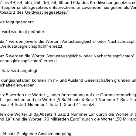
7
bis
49
,
54
,
55a
,
55b
,
56
,
59
,
60
und
60a
des
Kreditwesengesetzes
so
rtpapierhandelsgesetzes
entsprechend anzuwenden; sie gelten als Verp
Absatz 1 des
Geldwäschegesetzes
."
ie folgt geändert:
wird wie folgt geändert:
atz 4 werden jeweils die Wörter „Verlustausgleichs- oder Nachschusspfl
„Verlustausgleichspflicht" ersetzt.
atz 5 werden die Wörter „Verlustausgleichs- oder Nachschusspflichten"
ustausgleichspflichten" ersetzt.
 Satz wird angefügt:
cklungsanstalten können im In- und Ausland Gesellschaften gründen un
schaften erwerben."
atz 5 werden die Wörter „, unter Anrechnung auf die Garantieermächt
1," gestrichen und die Wörter „§
8a
Absatz 4 Satz 1 Nummer 1 Satz 1 u
satz 4 Satz 1 Nummer 1 Satz 1, 3 und 4" ersetzt.
den die Wörter „§
8a
Absatz 4 Satz 1 Nummer 1a" durch die Wörter „§
 1a" und die Wörter „70 Milliarden Euro" durch die Wörter „50 Milliar
Absatz 2 folgende Absätze eingefügt: