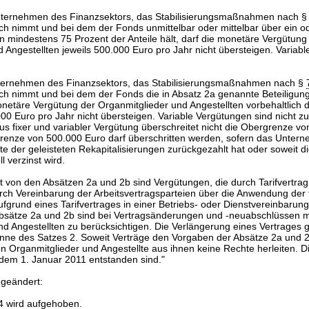
nternehmen des Finanzsektors, das Stabilisierungsmaßnahmen nach 
ch nimmt und bei dem der Fonds unmittelbar oder mittelbar über ein 
 mindestens 75 Prozent der Anteile hält, darf die monetäre Vergütung
 Angestellten jeweils 500.000 Euro pro Jahr nicht übersteigen. Variab
ternehmen des Finanzsektors, das Stabilisierungsmaßnahmen nach §
ch nimmt und bei dem der Fonds die in Absatz 2a genannte Beteiligung
monetäre Vergütung der Organmitglieder und Angestellten vorbehaltlich 
000 Euro pro Jahr nicht übersteigen. Variable Vergütungen sind nicht zul
s fixer und variabler Vergütung überschreitet nicht die Obergrenze v
grenze von 500.000 Euro darf überschritten werden, sofern das Unter
te der geleisteten Rekapitalisierungen zurückgezahlt hat oder soweit di
l verzinst wird.
t von den Absätzen 2a und 2b sind Vergütungen, die durch Tarifvertrag
ch Vereinbarung der Arbeitsvertragsparteien über die Anwendung der t
grund eines Tarifvertrages in einer Betriebs- oder Dienstvereinbarung 
bsätze 2a und 2b sind bei Vertragsänderungen und -neuabschlüssen m
d Angestellten zu berücksichtigen. Die Verlängerung eines Vertrages gi
nne des Satzes 2. Soweit Verträge den Vorgaben der Absätze 2a und 2
 Organmitglieder und Angestellte aus ihnen keine Rechte herleiten. Dies
 dem 1. Januar 2011 entstanden sind."
 geändert:
4 wird aufgehoben.