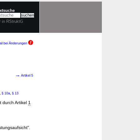
extsuche
r in RStruktG
il bei Änderungen
→
Artikel 5
,
§ 10a
,
§ 13
zt durch Artikel
1
stungsaufsicht".