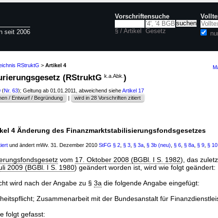
Vorschriftensuche
Vollt
§ / Artikel
Gesetz
n seit 2006
nu
eichnis RStruktG
>
Artikel 4
Ma
kturierungsgesetz (RStruktG
k.a.Abk.
)
0
(
Nr. 63
); Geltung ab 01.01.2011, abweichend siehe
Artikel 17
en / Entwurf / Begründung
|
wird in 28 Vorschriften zitiert
ikel 4 Änderung des Finanzmarktstabilisierungsfondsgesetzes
iert
und ändert mWv. 31. Dezember 2010
StFG
§ 2
,
§ 3
,
§ 3a
,
§ 3b (neu)
,
§ 6
,
§ 8a
,
§ 9
,
§ 10
ierungsfondsgesetz
vom
17. Oktober 2008 (BGBl. I S. 1982
), das zulet
uli 2009 (BGBl. I S. 1980
) geändert worden ist, wird wie folgt geändert:
icht wird nach der Angabe zu §
3a
die folgende Angabe eingefügt:
eitspflicht; Zusammenarbeit mit der Bundesanstalt für Finanzdienstlei
 folgt gefasst: