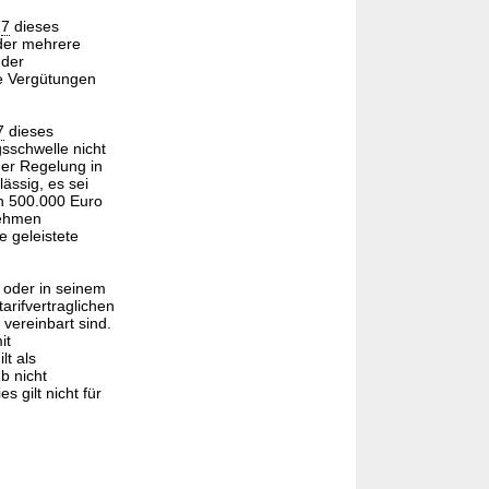
§
7
dieses
oder mehrere
 der
le Vergütungen
7
dieses
sschwelle nicht
der Regelung in
ässig, es sei
on 500.000 Euro
nehmen
e geleistete
 oder in seinem
arifvertraglichen
vereinbart sind.
it
lt als
b nicht
 gilt nicht für