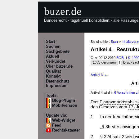
buzer.de
Bundesrecht - tagaktuell konsolidiert - alle Fassunge
Start
Sie sind hier:
Start
>
Inhaltsverz
Suchen
Artikel 4 - Restru
Sachgebiete
Aktuell
G. v. 09.12.2010
BGBl. I S. 190
Verkündet
18 Änderungen
|
Drucksach
Über buzer.de
Qualität
←
Artikel 3
Kontakt
Datenschutz
Art
Impressum
Artikel 4 wird in
6 Vorschriften zit
Tools:
Blog-Plugin
Das
Finanzmarktstabilis
Mobilversion
des Gesetzes vom
17. J
Update via:
1.
In der Inhaltsübers
Web-Widget
Feed
„§ 3b Verschwiegenh
Rechtskataster
2.
§
2
Absatz 2 wird wie