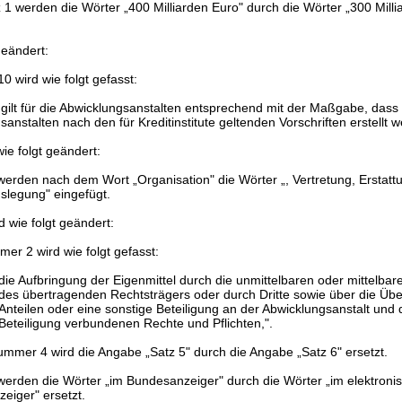
 1 werden die Wörter „400 Milliarden Euro" durch die Wörter „300 Milli
geändert:
0 wird wie folgt gefasst:
gilt für die Abwicklungsanstalten entsprechend mit der Maßgabe, dass
sanstalten nach den für Kreditinstitute geltenden Vorschriften erstellt 
ie folgt geändert:
 werden nach dem Wort „Organisation" die Wörter „, Vertretung, Erstatt
legung" eingefügt.
d wie folgt geändert:
er 2 wird wie folgt gefasst:
die Aufbringung der Eigenmittel durch die unmittelbaren oder mittelbar
des übertragenden Rechtsträgers oder durch Dritte sowie über die Üb
Anteilen oder eine sonstige Beteiligung an der Abwicklungsanstalt und d
Beteiligung verbundenen Rechte und Pflichten,".
ummer 4 wird die Angabe „Satz 5" durch die Angabe „Satz 6" ersetzt.
 werden die Wörter „im Bundesanzeiger" durch die Wörter „im elektroni
eiger" ersetzt.