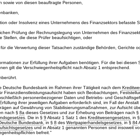
en sowie von diesen beauftragte Personen,
enbanken,
ation oder Insolvenz eines Unternehmens des Finanzsektors befasste S
zlichen Prüfung der Rechnungslegung von Unternehmen des Finanzsekt
 Stellen, die diese Prüfer beaufsichtigen, oder
 für die Verwertung dieser Tatsachen zuständige Behörden, Gerichte o
formationen zur Erfüllung ihrer Aufgaben benötigen. Für die bei diesen S
nen gilt die Verschwiegenheitspflicht nach Absatz 1 entsprechend.
nberührt.
 die Deutsche Bundesbank im Rahmen ihrer Tätigkeit nach dem
Kreditwe
ür Finanzdienstleistungsaufsicht haben sich Beobachtungen, Feststell
nschließlich personenbezogener Daten und Betriebs- und Geschäftsge
 Erfüllung ihrer jeweiligen Aufgaben erforderlich sind, im Fall der Ansta
trägen auf Gewährung von Stabilisierungsmaßnahmen, zur Aufsicht üb
en nach §
8a
dieses Gesetzes und zur Erhebung von Beiträgen nach §
ondsgesetzes
. Die in §
9
Absatz 1 Satz 1 des
Kreditwesengesetzes
, in 
 Deutsche Bundesbank
, in §
8
des
Wertpapierhandelsgesetzes
, in §
84
A
ufsichtsgesetzes
und in Absatz 1 genannten Personen sind insoweit vo
genheitspflichten befreit."