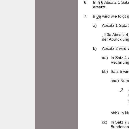
6.
In §
6
Absatz 1 Satz
ersetzt.
7.
§
8a
wird wie folgt 
a)
Absatz 1 Satz 1
„§
3a
Absatz 4 
der Abwicklung
b)
Absatz 2 wird w
aa)
In Satz 4
Rechnungs
bb)
Satz 5 wir
aaa)
Numm
„2.
bbb)
In N
cc)
In Satz 7
Bundesanz