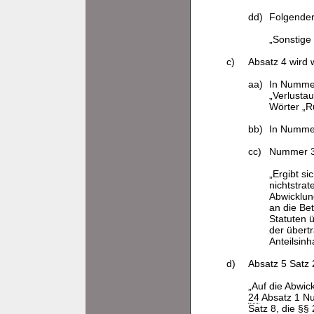
dd)
Folgender
„Sonstige
c)
Absatz 4 wird w
aa)
In Nummer
„Verlustau
Wörter „R
bb)
In Nummer
cc)
Nummer 3 
„Ergibt s
nichtstra
Abwicklun
an die Bet
Statuten ü
der übert
Anteilsinh
d)
Absatz 5 Satz 2
„Auf die Abwic
24
Absatz 1 Nu
Satz 8, die §§