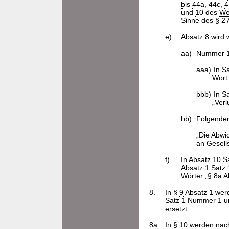
bis
44a
,
44c
,
4
und
10
des
We
Sinne des §
2
e)
Absatz 8 wird w
aa)
Nummer 1 
aaa)
In S
Wort 
bbb)
In S
„Verl
bb)
Folgender
„Die Abwi
an Gesell
f)
In Absatz 10 S
Absatz 1 Satz 
Wörter „§
8a
Ab
8.
In §
9
Absatz 1 wer
Satz 1 Nummer 1 und
ersetzt.
8a.
In §
10
werden nach 