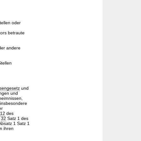
tellen oder
ors betraute
der andere
tellen
sengesetz
und
ungen und
heimnissen,
lt insbesondere
er
12
des
§
32
Satz 1 des
bsatz 1 Satz 1
n ihren