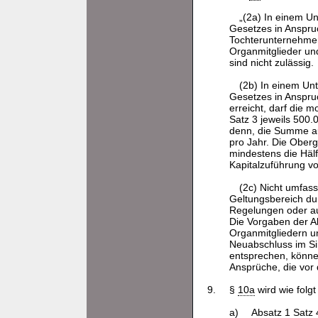
„(2a) In einem U
Gesetzes in Anspru
Tochterunternehmen
Organmitglieder und
sind nicht zulässig.
(2b) In einem Un
Gesetzes in Anspru
erreicht, darf die 
Satz 3 jeweils 500.
denn, die Summe au
pro Jahr. Die Ober
mindestens die Hälf
Kapitalzuführung vol
(2c) Nicht umfass
Geltungsbereich dur
Regelungen oder auf
Die Vorgaben der A
Organmitgliedern un
Neuabschluss im Si
entsprechen, können
Ansprüche, die vor
9.
§
10a
wird wie folgt
a)
Absatz 1 Satz 