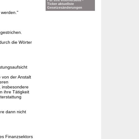
Für Ihre Internetseite -
Ticker aktuellste
Gesetzesänderungen
t werden."
gestrichen.
durch die Wörter
stungsaufsicht
 von der Anstalt
deren
, insbesondere
 ihre Tätigkeit
hterstattung
re dann nicht
es Finanzsektors