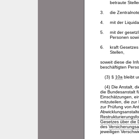
betraute Stell
3.
die Zentralnot
4.
mit der Liquid
5.
mit der geset
Personen sowie
6.
kraft Gesetzes
Stellen,
soweit diese die In
beschäftigten Perso
(3) §
10a
bleibt u
(4) Die Anstalt,
die Bundesanstalt f
Einschätzungen, ei
mitzuteilen, die zur
zur Prüfung von An
Abwicklungsanstalt
Restrukturierungsf
Gesetzes über die
des
Versicherungsa
jeweiligen Verschwie