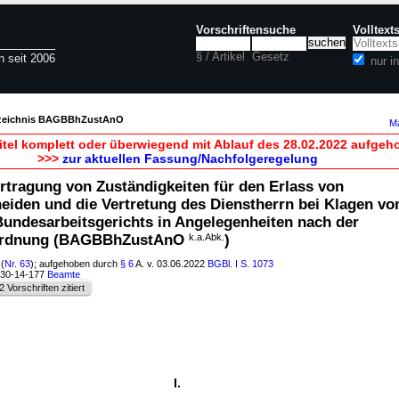
Vorschriftensuche
Volltext
§ / Artikel
Gesetz
n seit 2006
nur 
rzeichnis BAGBBhZustAnO
Ma
itel komplett oder überwiegend mit Ablauf des 28.02.2022 aufgeh
>>>
zur aktuellen Fassung/Nachfolgeregelung
tragung von Zuständigkeiten für den Erlass von
iden und die Vertretung des Dienstherrn bei Klagen vo
Bundesarbeitsgerichts in Angelegenheiten nach der
rordnung (BAGBBhZustAnO
k.a.Abk.
)
(
Nr. 63
); aufgehoben durch
§ 6
A. v. 03.06.2022
BGBl. I S. 1073
030-14-177
Beamte
2 Vorschriften zitiert
I.