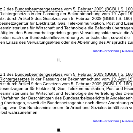
tz 2 des
Bundesbeamtengesetzes
vom
5. Februar 2009 (BGBl. I S. 160
Richtergesetzes
in der Fassung der Bekanntmachung vom
19. April 1
etzt durch Artikel
9
des Gesetzes vom
5. Februar 2009 (BGBl. I S. 160
)
desnetzagentur für Elektrizität, Gas, Telekommunikation, Post und Eis
esministeriums für Wirtschaft und Technologie die Befugnis übertragen
ftigten des Bundesarbeitsgerichts gegen Verwaltungsakte sowie die 
heiten nach der
Bundesbeihilfeverordnung
zu entscheiden, soweit die
en Erlass des Verwaltungsaktes oder die Ablehnung des Anspruchs zus
Inhaltsverzeichnis
|
Ausdru
II.
tz 1 des
Bundesbeamtengesetzes
vom
5. Februar 2009 (BGBl. I S. 160
Richtergesetzes
in der Fassung der Bekanntmachung vom
19. April 1
etzt durch Artikel
9
des Gesetzes vom
5. Februar 2009 (BGBl. I S. 160
)
desnetzagentur für Elektrizität, Gas, Telekommunikation, Post und Eis
sministeriums für Wirtschaft und Technologie die Vertretung des Dien
n Verfahren der Beschäftigten des Bundesarbeitsgerichts in Angelegenh
ng
übertragen, soweit die Bundesnetzagentur nach dieser Anordnung z
ugt war. Das Bundesministerium für Arbeit und Soziales behält sich vor,
selbst wahrzunehmen.
Inhaltsverzeichnis
|
Ausdru
III.