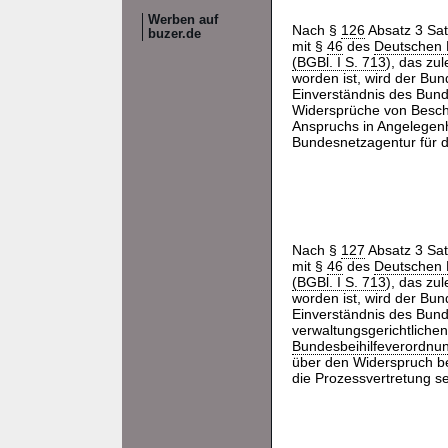
Werben auf
Nach §
126
Absatz 3 Sa
buzer.de
mit §
46
des
Deutschen 
(BGBl. I S. 713
), das zul
worden ist, wird der Bun
Einverständnis des Bund
Widersprüche von Beschä
Anspruchs in Angelegen
Bundesnetzagentur für d
Nach §
127
Absatz 3 Sa
mit §
46
des
Deutschen 
(BGBl. I S. 713
), das zul
worden ist, wird der Bun
Einverständnis des Bunde
verwaltungsgerichtliche
Bundesbeihilfeverordnu
über den Widerspruch bef
die Prozessvertretung 