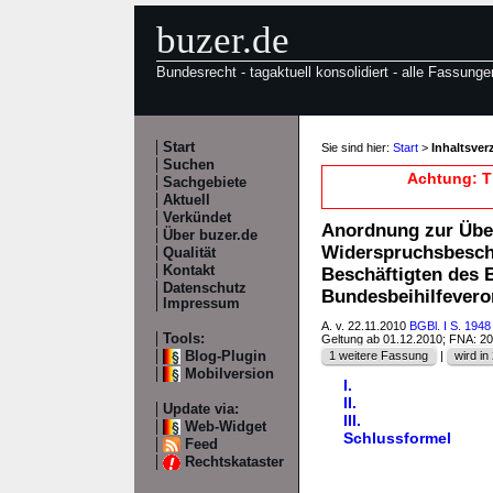
buzer.de
Bundesrecht - tagaktuell konsolidiert - alle Fassunge
Start
Sie sind hier:
Start
>
Inhaltsve
Suchen
Achtung: T
Sachgebiete
Aktuell
Verkündet
Anordnung zur Über
Über buzer.de
Widerspruchsbesche
Qualität
Kontakt
Beschäftigten des 
Datenschutz
Bundesbeihilfeve
Impressum
A. v. 22.11.2010
BGBl. I S. 1948
Tools:
Geltung ab 01.12.2010; FNA: 2
Blog-Plugin
1 weitere Fassung
|
wird in 
Mobilversion
I.
II.
Update via:
III.
Web-Widget
Schlussformel
Feed
Rechtskataster