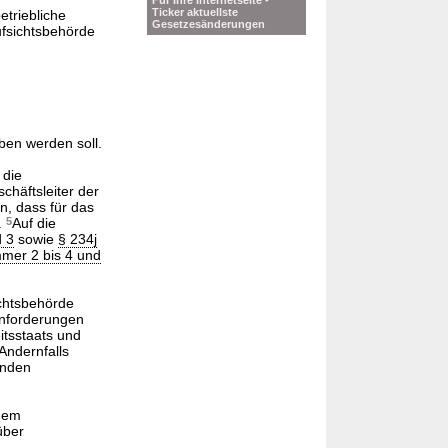
Für Ihre Internetseite -
Ticker aktuellste
triebliche
Gesetzesänderungen
ufsichtsbehörde
ben werden soll.
 die
chäftsleiter der
n, dass für das
.
5
Auf die
 3
sowie
§ 234j
mer 2 bis 4 und
ichtsbehörde
Anforderungen
itsstaats und
Andernfalls
enden
 dem
über