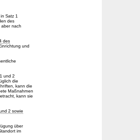
 in Satz 1
den des
s aber nach
 4 des
Einrichtung und
entliche
 1 und 2
üglich die
hriften, kann die
ignete Maßnahmen
tracht, kann sie
und 2 sowie
rfügung über
Standort im