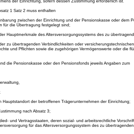
ens der Einrichtung, sofern dessen Zustimmung erforderlich ist.
bsatz 1 Satz 2 muss enthalten
reinbarung zwischen der Einrichtung und der Pensionskasse oder dem P
 für die Übertragung festgelegt sind;
der Hauptmerkmale des Altersversorgungssystems des zu übertragen
der zu übertragenden Verbindlichkeiten oder versicherungstechnische
hte und Pflichten sowie die zugehörigen Vermögenswerte oder die flüs
g und die Pensionskasse oder den Pensionsfonds jeweils Angaben zum
erwaltung,
;
Hauptstandort der betroffenen Trägerunternehmen der Einrichtung;
Zustimmung nach Absatz 3;
lied- und Vertragsstaaten, deren sozial- und arbeitsrechtliche Vorschri
Altersversorgung für das Altersversorgungssystem des zu übertragende