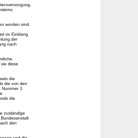
Altersversorgung,
systems
en worden sind.
it im Einklang
ilung der
lung nach
ntliche
sie diese
aats die
ds die von den
z 1 Nummer 1
de
onds die
ie zuständige
 Bundesanstalt
 nach den
swesen und die