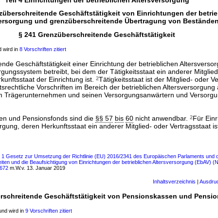
züberschreitende Geschäftstätigkeit von Einrichtungen der betri
versorgung und grenzüberschreitende Übertragung von Bestände
§ 241 Grenzüberschreitende Geschäftstätigkeit
 wird in
8 Vorschriften zitiert
de Geschäftstätigkeit einer Einrichtung der betrieblichen Altersversorg
rgungssystem betreibt, bei dem der Tätigkeitsstaat ein anderer Mitglied
kunftsstaat der Einrichtung ist.
2
Tätigkeitsstaat ist der Mitglied- oder V
tsrechtliche Vorschriften im Bereich der betrieblichen Altersversorgung 
m Trägerunternehmen und seinen Versorgungsanwärtern und Versorg
en und Pensionsfonds sind die
§§ 57
bis
60
nicht anwendbar.
2
Für Ein
orgung, deren Herkunftsstaat ein anderer Mitglied- oder Vertragsstaat is
ls 1 Gesetz zur Umsetzung der Richtlinie (EU) 2016/2341 des Europäischen Parlaments und
ten und die Beaufsichtigung von Einrichtungen der betrieblichen Altersversorgung (EbAV) (
2672
m.W.v. 13. Januar 2019
Inhaltsverzeichnis
|
Ausdru
rschreitende Geschäftstätigkeit von Pensionskassen und Pensi
nd wird in
9 Vorschriften zitiert