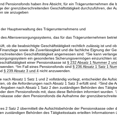
d Pensionsfonds haben ihre Absicht, für ein Trägerunternehmen die be
e der grenzüberschreitenden Geschäftstätigkeit durchzuführen, der A
en sie anzugeben
 der Hauptverwaltung des Trägerunternehmens und
des Altersversorgungssystems, das für das Trägerunternehmen betrie
ft, ob die beabsichtigte Geschäftstätigkeit rechtlich zulässig ist und ob
 Finanzlage sowie die Zuverlässigkeit und die fachliche Eignung der Ges
rschreitenden Geschäftstätigkeit angemessen sind.
4
Sie kann verlange
rsorgungssystem ein gesondertes Sicherungsvermögen einzurichten ist
schäftstätigkeit einer Pensionskasse ist
§ 232 Absatz 1 Nummer 2 und
zuwenden.
6
Im Fall eines Pensionsfonds sind
§ 236 Absatz 1 Satz 1 Num
nd
§ 239 Absatz 3 und 4
nicht anzuwenden.
e nach Absatz 1 Satz 1 und 2 vollständig vorliegt, entscheidet die Aufs
en, ob die Anforderungen nach Absatz 1 Satz 3 erfüllt sind.
2
Sind die 
 die Angaben nach Absatz 1 Satz 2 den zuständigen Behörden des Tätigke
 oder dem Pensionsfonds mit, dass diese Behörden informiert wurden.
3
ionskasse oder dem Pensionsfonds die Aufnahme der grenzüberschreit
zes 2 Satz 2 übermittelt die Aufsichtsbehörde der Pensionskasse oder
en zuständigen Behörden des Tätigkeitsstaats erteilten Informationen 