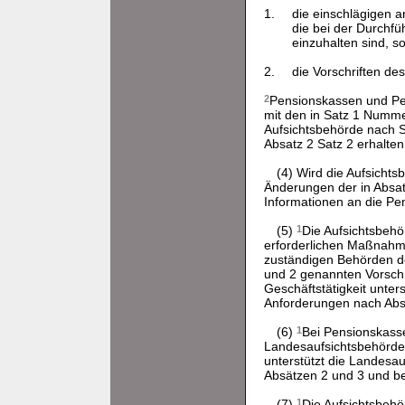
1.
die einschlägigen ar
die bei der Durchf
einzuhalten sind, s
2.
die Vorschriften des
2
Pensionskassen und Pen
mit den in Satz 1 Numme
Aufsichtsbehörde nach S
Absatz 2 Satz 2 erhalte
(4) Wird die Aufsicht
Änderungen der in Absat
Informationen an die Pe
(5)
1
Die Aufsichtsbehö
erforderlichen Maßnahme
zuständigen Behörden de
und 2 genannten Vorschr
Geschäftstätigkeit unte
Anforderungen nach Absa
(6)
1
Bei Pensionskasse
Landesaufsichtsbehörde 
unterstützt die Landesa
Absätzen 2 und 3 und b
(7)
1
Die Aufsichtsbehö