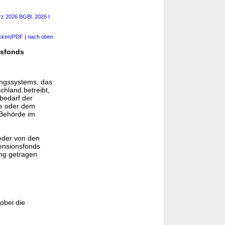
rz 2026 BGBl. 2026 I
cken/PDF
|
nach oben
nsfonds
ungssystems, das
chland betreibt,
bedarf der
se oder dem
 Behörde im
weder von den
ensionsfonds
ng getragen
obei die