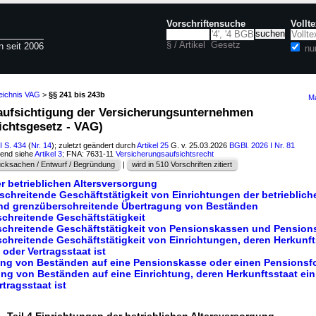
Vorschriftensuche
Vollt
§ / Artikel
Gesetz
n seit 2006
nu
zeichnis VAG
>
§§ 241 bis 243b
Ma
aufsichtigung der Versicherungsunternehmen
ichtsgesetz - VAG)
I S. 434
(
Nr. 14
); zuletzt geändert durch
Artikel 25
G. v. 25.03.2026
BGBl. 2026 I Nr. 81
hend siehe
Artikel 3
; FNA: 7631-11
Versicherungsaufsichtsrecht
cksachen / Entwurf / Begründung
|
wird in 510 Vorschriften zitiert
er betrieblichen Altersversorgung
schreitende Geschäftstätigkeit von Einrichtungen der betrieblich
nd grenzüberschreitende Übertragung von Beständen
chreitende Geschäftstätigkeit
schreitende Geschäftstätigkeit von Pensionskassen und Pension
chreitende Geschäftstätigkeit von Einrichtungen, deren Herkunft
 oder Vertragsstaat ist
ung von Beständen auf eine Pensionskasse oder einen Pensions
ng von Beständen auf eine Einrichtung, deren Herkunftsstaat ein
rtragsstaat ist
Teil 4 Einrichtungen der betrieblichen Altersversorgung