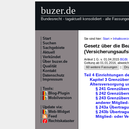
buzer.de
Bundesrecht - tagaktuell konsolidiert - alle Fassunge
Start
Sie sind hier:
Start
>
Inhaltsver
Suchen
Gesetz über die Be
Sachgebiete
(Versicherungsaufs
Aktuell
Verkündet
Artikel 1 G. v. 01.04.2015
BGBl. 
Über buzer.de
Geltung ab 01.01.2016, abweic
Qualität
60 weitere Fassungen
|
Dru
Kontakt
Teil 4 Einrichtungen d
Datenschutz
Kapitel 3 Grenzüber
Impressum
Altersversorgung u
§ 241 Grenzübers
Tools:
§ 242 Grenzüber
Blog-Plugin
§ 243 Grenzübers
Mobilversion
anderer Mitglied-
§ 243a Übertrag
Update via:
§ 243b Übertragu
Web-Widget
Mitglied- oder Ve
Feed
Rechtskataster