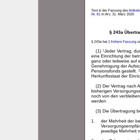
Text in der Fassung des
Artikel
Nr. 81
m.W.v. 31. März 2026
§ 243a Übertr
§ 243a hat
1 frühere Fassung
un
(1)
1
Jeder Vertrag, du
eine Einrichtung der bet
ganz oder teilweise auf
Genehmigung der Aufsi
Pensionsfonds gestellt.
3
Herkunftsstaat der Einric
(2) Der Vertrag nach 
bisherigen Versorgungs
noch von den verbleibe
werden.
(3) Die Übertragung 
1.
der Mehrheit der b
Versorgungsempfäng
jeweilige Mehrheit