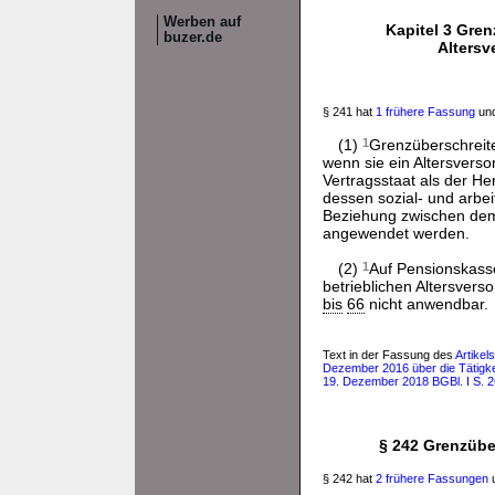
Werben auf
Kapitel 3 Gren
buzer.de
Alters
§ 241 hat
1 frühere Fassung
und
(1)
1
Grenzüberschreiten
wenn sie ein Altersverso
Vertragsstaat als der Her
dessen sozial- und arbei
Beziehung zwischen de
angewendet werden.
(2)
1
Auf Pensionskass
betrieblichen Altersvers
bis
66
nicht anwendbar.
Text in der Fassung des
Artike
Dezember 2016 über die Tätigkei
19. Dezember 2018 BGBl. I S. 
§ 242 Grenzübe
§ 242 hat
2 frühere Fassungen
u