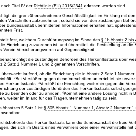
e nach Titel IV der
Richtlinie (EU) 2016/2341
erlassen worden sind.
chtigt, die grenzüberschreitende Geschäftstätigkeit im Einklang mit den
en Vorschriften aufzunehmen, sobald sie von den zuständigen Behör
der Bundesanstalt übermittelten Informationen erhalten hat, spätesten
annten Frist.
 stellt fest, welchem Durchführungsweg im Sinne des
§ 1b Absatz 2 bis
die Einrichtung zuzuordnen ist, und übermittelt die Feststellung an die 
-Verein Versicherungsverein auf Gegenseitigkeit.
 benachrichtigt die zuständigen Behörden des Herkunftsstaats über wes
z 2 Satz 1 Nummer 1 und 2 genannten Vorschriften.
 überwacht laufend, ob die Einrichtung die in Absatz 2 Satz 1 Nummer
inhält.
2
Bei Verstößen gegen diese Vorschriften unterrichtet sie unverz
es Herkunftsstaats.
3
Verstößt die Einrichtung weiterhin gegen die Vorsc
errichtung der zuständigen Behörden des Herkunftsstaats selbst gee
töße zu beenden oder zu ahnden.
4
Kommt eine andere Lösung nicht in Be
en, weiter im Inland für das Trägerunternehmen tätig zu sein.
s Absatzes 5 Satz 1 ist
§ 305 Absatz 1 Nummer 1, Absatz 2 Nummer 1 
anwendbar.
sichtsbehörde des Herkunftsstaats kann die Bundesanstalt die freie Ve
en, die sich im Besitz eines Verwahrers oder einer Verwahrstelle mit 