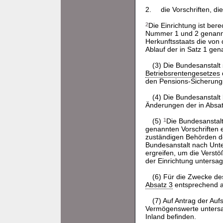
2.
die Vorschriften, di
2
Die Einrichtung ist bere
Nummer 1 und 2 genannt
Herkunftsstaats die von 
Ablauf der in Satz 1 gen
(3) Die Bundesanstalt
Betriebsrentengesetzes
den Pensions-Sicherungs
(4) Die Bundesanstalt
Änderungen der in Absat
(5)
1
Die Bundesanstalt
genannten Vorschriften e
zuständigen Behörden d
Bundesanstalt nach Unt
ergreifen, um die Vers
der Einrichtung untersag
(6) Für die Zwecke de
Absatz 3
entsprechend 
(7) Auf Antrag der Auf
Vermögenswerte untersag
Inland befinden.