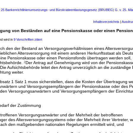
s 25 Bankenrichtlinienumsetzungs- und Bürokratieentlastungsgesetz (BRUBEG) G. v. 25. Mä
Inhaltsverzeichnis
|
Ausdru
agung von Beständen auf eine Pensionskasse oder einen Pensio
d wird in
9 Vorschriften zitiert
rch den der Bestand an Versorgungsverhältnissen eines Altersversorg
rieblichen Altersversorgung mit einem anderen Herkunftsstaat als Deuts
 eine Pensionskasse oder einen Pensionsfonds übertragen werden soll, 
chtsbehörde.
2
Der Antrag auf Genehmigung wird von der Pensionskas
Die Aufsichtsbehörde leitet den Antrag unverzüglich an die zuständige
htung weiter.
Absatz 1 Satz 1 muss sicherstellen, dass die Kosten der Übertragung 
anwärtern und Versorgungsempfängern der Pensionskasse oder des P
nden Versorgungsanwärtern und Versorgungsempfängern der Einrichtu
bedarf der Zustimmung
etroffenen Versorgungsanwärter und der Mehrheit der betroffenen
er des Altersversorgungssystems oder der Mehrheit ihrer Vertreter, w
 nach den maßgebenden nationalen Regelungen ermittelt wird, und