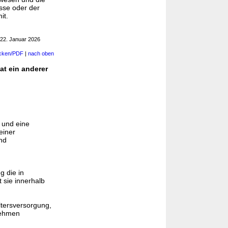
asse oder der
it.
22. Januar 2026
cken/PDF
|
nach oben
at ein anderer
t und eine
einer
nd
g die in
 sie innerhalb
Altersversorgung,
nehmen