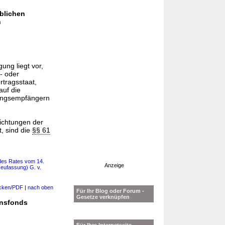
eblichen
n
ung liegt vor,
- oder
ertragsstaat,
auf die
ungsempfängern
richtungen der
t, sind die
§§ 61
 des Rates vom 14.
Anzeige
Neufassung) G. v.
cken/PDF
|
nach oben
Für Ihr Blog oder Forum -
Gesetze verknüpfen
onsfonds