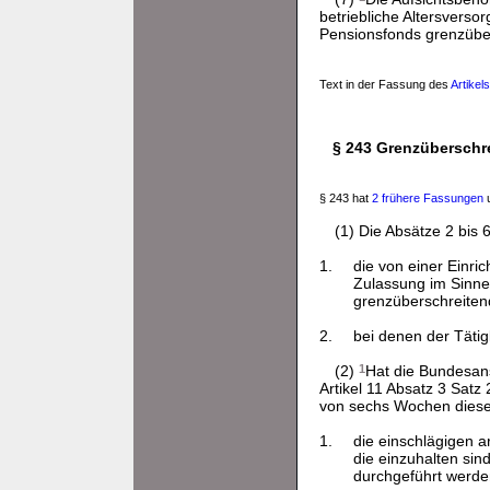
betriebliche Altersverso
Pensionsfonds grenzübers
Text in der Fassung des
Artikel
§ 243 Grenzüberschre
§ 243 hat
2 frühere Fassungen
u
(1) Die Absätze 2 bis
1.
die von einer Einric
Zulassung im Sinne 
grenzüberschreiten
2.
bei denen der Tätig
(2)
1
Hat die Bundesans
Artikel 11 Absatz 3 Satz
von sechs Wochen dies
1.
die einschlägigen ar
die einzuhalten si
durchgeführt werde