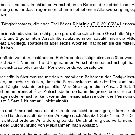
beits- und sozialrechtlichen Vorschriften im Bereich der betrieblichen 
ührung des für das Trägerunternehmen betriebenen Altersversorgungs
owie
 Tätigkeitsstaats, die nach Titel IV der
Richtlinie (EU) 2016/2341
erlass
sionsfonds sind berechtigt, die grenzüberschreitende Geschäftstätigke
r 1 und 2 genannten Vorschriften aufzunehmen, sobald ihnen die Mitte
atz 1 vorliegt, spätestens aber sechs Wochen, nachdem sie die Mittei
n haben.
sbehörde von den zuständigen Behörden des Tätigkeitsstaats über wese
z 3 Satz 1 Nummer 1 und 2 genannten Vorschriften benachrichtigt, hat 
nsionskasse oder an den Pensionsfonds weiterzuleiten.
rde trifft in Abstimmung mit den zuständigen Behörden des Tätigkeitsst
n, um sicherzustellen, dass die Pensionskasse oder der Pensionsfon
s Tätigkeitsstaats festgestellten Verstöße gegen die in Absatz 3 Sat
iften unterbindet.
2
Die Aufsichtsbehörde kann die grenzüberschreiten
rsagen oder einschränken, wenn die Pensionskasse oder der Pensionsf
tz 3 Satz 1 Nummer 1 nicht einhält.
n und Pensionsfonds, die der Landesaufsicht unterliegen, informiert d
die Bundesanstalt über eine Anzeige nach Absatz 1 Satz 1 und 2.
2
Die
ufsichtsbehörde auf Anforderung bei der Durchführung des Verfahrens
ei der Durchführung von Maßnahmen nach Absatz 5.
rde informiert die Europäische Aufsichtsbehörde für das Versicherung