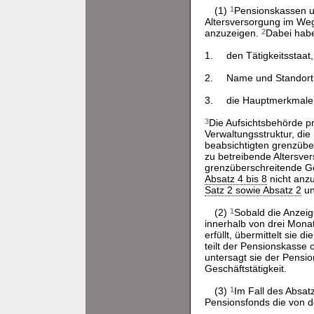
(1)
1
Pensionskassen un
Altersversorgung im Weg
anzuzeigen.
2
Dabei hab
1.
den Tätigkeitsstaat,
2.
Name und Standort
3.
die Hauptmerkmale 
3
Die Aufsichtsbehörde prü
Verwaltungsstruktur, die
beabsichtigten grenzübe
zu betreibende Altersve
grenzüberschreitende Ge
Absatz 4 bis 8
nicht an
Satz 2 sowie Absatz 2
u
(2)
1
Sobald die Anzeig
innerhalb von drei Monat
erfüllt, übermittelt sie
teilt der Pensionskasse
untersagt sie der Pens
Geschäftstätigkeit.
(3)
1
Im Fall des Absat
Pensionsfonds die von d