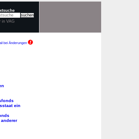
extsuche
r in VAG
il bei Änderungen
en
sfonds
sstaat ein
fonds
 anderer