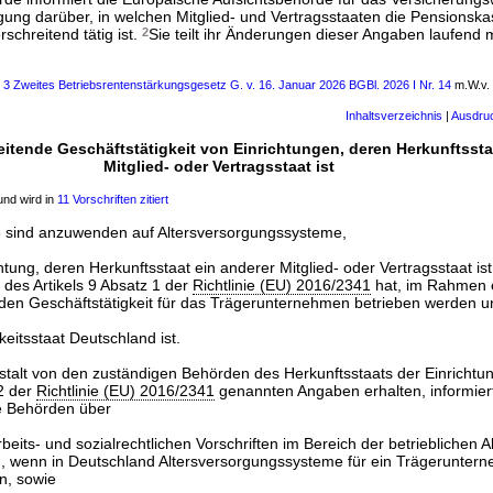
rgung darüber, in welchen Mitglied- und Vertragsstaaten die Pensionsk
chreitend tätig ist.
2
Sie teilt ihr Änderungen dieser Angaben laufend m
s 3 Zweites Betriebsrentenstärkungsgesetz G. v. 16. Januar 2026 BGBl. 2026 I Nr. 14
m.W.v. 
Inhaltsverzeichnis
|
Ausdru
itende Geschäftstätigkeit von Einrichtungen, deren Herkunftssta
Mitglied- oder Vertragsstaat ist
nd wird in
11 Vorschriften zitiert
 6 sind anzuwenden auf Altersversorgungssysteme,
htung, deren Herkunftsstaat ein anderer Mitglied- oder Vertragsstaat is
des Artikels 9 Absatz 1 der
Richtlinie (EU) 2016/2341
hat, im Rahmen 
den Geschäftstätigkeit für das Trägerunternehmen betrieben werden u
keitsstaat Deutschland ist.
talt von den zuständigen Behörden des Herkunftsstaats der Einrichtun
 2 der
Richtlinie (EU) 2016/2341
genannten Angaben erhalten, informiert
e Behörden über
beits- und sozialrechtlichen Vorschriften im Bereich der betrieblichen 
nd, wenn in Deutschland Altersversorgungssysteme für ein Trägerunter
n, sowie