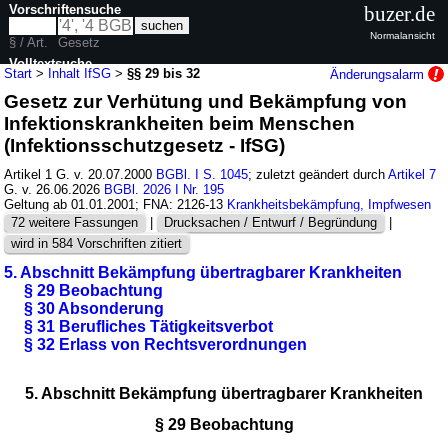
Vorschriftensuche
buzer.de
Normalansicht
§ / Art.
Gesetz
Volltextsuche
Start
>
Inhalt IfSG
>
§§ 29 bis 32
Änderungsalarm
Gesetz zur Verhütung und Bekämpfung von
nur in IfSG
Infektionskrankheiten beim Menschen
(Infektionsschutzgesetz - IfSG)
Artikel 1 G. v. 20.07.2000
BGBl. I S. 1045
; zuletzt geändert durch
Artikel 7
G. v. 26.06.2026
BGBl. 2026 I Nr. 195
Geltung ab 01.01.2001; FNA: 2126-13
Krankheitsbekämpfung, Impfwesen
72 weitere Fassungen
|
Drucksachen / Entwurf / Begründung
|
wird in 584 Vorschriften zitiert
5. Abschnitt Bekämpfung übertragbarer Krankheiten
§ 29 Beobachtung
§ 30 Absonderung
§ 31 Berufliches Tätigkeitsverbot
§ 32 Erlass von Rechtsverordnungen
5. Abschnitt Bekämpfung übertragbarer Krankheiten
§ 29 Beobachtung