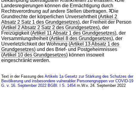
Bekämpfung übertragbarer Krankheiten zu erlassen.
Die
Landesregierungen können die Ermächtigung durch
Rechtsverordnung auf andere Stellen übertragen.
3
Die
Grundrechte der körperlichen Unversehrtheit (
Artikel 2
Absatz 2 Satz 1 des Grundgesetzes
), der Freiheit der Person
(
Artikel 2 Absatz 2 Satz 2 des Grundgesetzes
), der
Freizügigkeit (
Artikel 11 Absatz 1 des Grundgesetzes
), der
Versammlungsfreiheit (
Artikel 8 des Grundgesetzes
), der
Unverletzlichkeit der Wohnung (
Artikel 13 Absatz 1 des
Grundgesetzes
) und des Brief- und Postgeheimnisses
(
Artikel 10 des Grundgesetzes
) können insoweit
eingeschränkt werden.
Text in der Fassung des
Artikels 1a Gesetz zur Stärkung des Schutzes der
Bevölkerung und insbesondere vulnerabler Personengruppen vor COVID-19
G. v. 16. September 2022 BGBl. I S. 1454
m.W.v. 24. September 2022