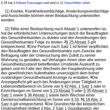
§ 29 hat
4 frühere Fassungen
und wird in
21 Vorschriften zitiert
(1) Kranke, Krankheitsverdächtige, Ansteckungsverdächtige
und Ausscheider können einer Beobachtung unterworfen
werden.
(2)
1
Wer einer Beobachtung nach Absatz 1 unterworfen ist,
hat die erforderlichen Untersuchungen durch die Beauftragten
des Gesundheitsamtes zu dulden und den Anordnungen des
Gesundheitsamtes Folge zu leisten.
2
§ 25 Absatz 3
gilt
entsprechend.
3
Eine Person nach Satz 1 ist ferner verpflichtet,
den Beauftragten des Gesundheitsamtes zum Zwecke der
Befragung oder der Untersuchung den Zutritt zu seiner
Wohnung zu gestatten, auf Verlangen ihnen über alle seinen
Gesundheitszustand betreffenden Umstände Auskunft zu
geben und im Falle des Wechsels der Hauptwohnung oder
des gewöhnlichen Aufenthaltes unverzüglich dem bisher
zuständigen Gesundheitsamt Anzeige zu erstatten.
4
Die
Anzeigepflicht gilt auch bei Änderungen einer Tätigkeit im
Lebensmittelbereich im Sinne von
§ 42 Abs. 1 Satz 1
oder in
Einrichtungen im Sinne von
§ 23 Absatz 5
oder
§ 35 Absatz 1
Satz 1
sowie
§ 36 Absatz 1
sowie beim Wechsel einer
Gemeinschaftseinrichtung im Sinne von
§ 33
.
5
§ 16 Abs. 2
Satz 4
gilt entsprechend.
6
Die Grundrechte der körperlichen
Unversehrtheit (
Artikel 2 Abs. 2 Satz 1 Grundgesetz
), der