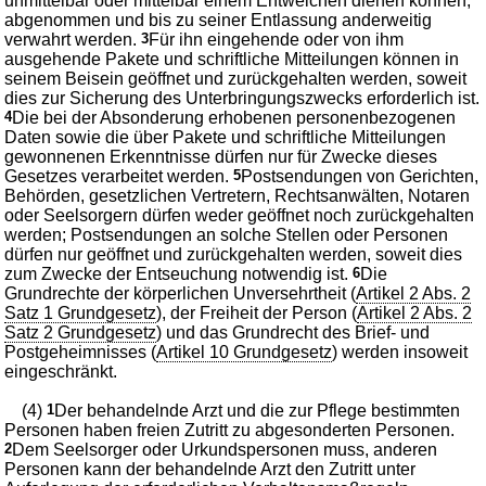
unmittelbar oder mittelbar einem Entweichen dienen können,
abgenommen und bis zu seiner Entlassung anderweitig
verwahrt werden.
3
Für ihn eingehende oder von ihm
ausgehende Pakete und schriftliche Mitteilungen können in
seinem Beisein geöffnet und zurückgehalten werden, soweit
dies zur Sicherung des Unterbringungszwecks erforderlich ist.
4
Die bei der Absonderung erhobenen personenbezogenen
Daten sowie die über Pakete und schriftliche Mitteilungen
gewonnenen Erkenntnisse dürfen nur für Zwecke dieses
Gesetzes verarbeitet werden.
5
Postsendungen von Gerichten,
Behörden, gesetzlichen Vertretern, Rechtsanwälten, Notaren
oder Seelsorgern dürfen weder geöffnet noch zurückgehalten
werden; Postsendungen an solche Stellen oder Personen
dürfen nur geöffnet und zurückgehalten werden, soweit dies
zum Zwecke der Entseuchung notwendig ist.
6
Die
Grundrechte der körperlichen Unversehrtheit (
Artikel 2 Abs. 2
Satz 1 Grundgesetz
), der Freiheit der Person (
Artikel 2 Abs. 2
Satz 2 Grundgesetz
) und das Grundrecht des Brief- und
Postgeheimnisses (
Artikel 10 Grundgesetz
) werden insoweit
eingeschränkt.
(4)
1
Der behandelnde Arzt und die zur Pflege bestimmten
Personen haben freien Zutritt zu abgesonderten Personen.
2
Dem Seelsorger oder Urkundspersonen muss, anderen
Personen kann der behandelnde Arzt den Zutritt unter