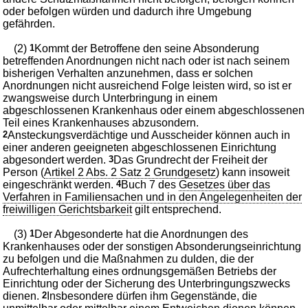
oder befolgen würden und dadurch ihre Umgebung
gefährden.
(2)
1
Kommt der Betroffene den seine Absonderung
betreffenden Anordnungen nicht nach oder ist nach seinem
bisherigen Verhalten anzunehmen, dass er solchen
Anordnungen nicht ausreichend Folge leisten wird, so ist er
zwangsweise durch Unterbringung in einem
abgeschlossenen Krankenhaus oder einem abgeschlossenen
Teil eines Krankenhauses abzusondern.
2
Ansteckungsverdächtige und Ausscheider können auch in
einer anderen geeigneten abgeschlossenen Einrichtung
abgesondert werden.
3
Das Grundrecht der Freiheit der
Person (
Artikel 2 Abs. 2 Satz 2 Grundgesetz
) kann insoweit
eingeschränkt werden.
4
Buch 7 des
Gesetzes über das
Verfahren in Familiensachen und in den Angelegenheiten der
freiwilligen Gerichtsbarkeit
gilt entsprechend.
(3)
1
Der Abgesonderte hat die Anordnungen des
Krankenhauses oder der sonstigen Absonderungseinrichtung
zu befolgen und die Maßnahmen zu dulden, die der
Aufrechterhaltung eines ordnungsgemäßen Betriebs der
Einrichtung oder der Sicherung des Unterbringungszwecks
dienen.
2
Insbesondere dürfen ihm Gegenstände, die