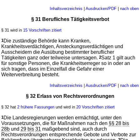
Inhaltsverzeichnis
|
Ausdrucken/PDF
|
nach oben
§ 31 Berufliches Tätigkeitsverbot
§ 31 wird in
15 Vorschriften zitiert
1
Die zuständige Behörde kann Kranken,
Krankheitsverdächtigen, Ansteckungsverdächtigen und
Ausscheidern die Ausübung bestimmter beruflicher
Tätigkeiten ganz oder teilweise untersagen.
2
Satz 1 gilt auch
für sonstige Personen, die Krankheitserreger so in oder an
sich tragen, dass im Einzelfall die Gefahr einer
Weiterverbreitung besteht.
Inhaltsverzeichnis
|
Ausdrucken/PDF
|
nach oben
§ 32 Erlass von Rechtsverordnungen
§ 32 hat
2 frühere Fassungen
und wird in
20 Vorschriften zitiert
1
Die Landesregierungen werden ermächtigt, unter den
Voraussetzungen, die für Maßnahmen nach den
§§ 28
bis
28b
und
29
bis
31
maßgebend sind, auch durch
Rechtsverordnungen entsprechende Gebote und Verbote zur
2