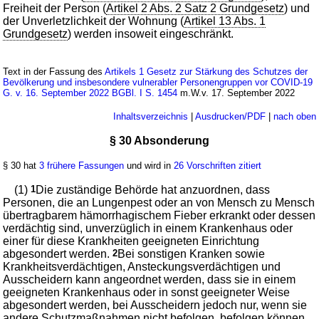
Freiheit der Person (
Artikel 2 Abs. 2 Satz 2 Grundgesetz
) und
der Unverletzlichkeit der Wohnung (
Artikel 13 Abs. 1
Grundgesetz
) werden insoweit eingeschränkt.
Text in der Fassung des
Artikels 1 Gesetz zur Stärkung des Schutzes der
Bevölkerung und insbesondere vulnerabler Personengruppen vor COVID-19
G. v. 16. September 2022 BGBl. I S. 1454
m.W.v. 17. September 2022
Inhaltsverzeichnis
|
Ausdrucken/PDF
|
nach oben
§ 30 Absonderung
§ 30 hat
3 frühere Fassungen
und wird in
26 Vorschriften zitiert
(1)
1
Die zuständige Behörde hat anzuordnen, dass
Personen, die an Lungenpest oder an von Mensch zu Mensch
übertragbarem hämorrhagischem Fieber erkrankt oder dessen
verdächtig sind, unverzüglich in einem Krankenhaus oder
einer für diese Krankheiten geeigneten Einrichtung
abgesondert werden.
2
Bei sonstigen Kranken sowie
Krankheitsverdächtigen, Ansteckungsverdächtigen und
Ausscheidern kann angeordnet werden, dass sie in einem
geeigneten Krankenhaus oder in sonst geeigneter Weise
abgesondert werden, bei Ausscheidern jedoch nur, wenn sie
andere Schutzmaßnahmen nicht befolgen, befolgen können