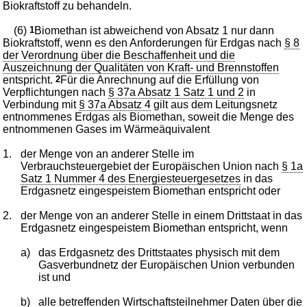
Biokraftstoff zu behandeln.
(6)
1
Biomethan ist abweichend von Absatz 1 nur dann
Biokraftstoff, wenn es den Anforderungen für Erdgas nach
§ 8
der Verordnung über die Beschaffenheit und die
Auszeichnung der Qualitäten von Kraft- und Brennstoffen
entspricht.
2
Für die Anrechnung auf die Erfüllung von
Verpflichtungen nach
§ 37a Absatz 1 Satz 1 und 2
in
Verbindung mit
§ 37a Absatz 4
gilt aus dem Leitungsnetz
entnommenes Erdgas als Biomethan, soweit die Menge des
entnommenen Gases im Wärmeäquivalent
1.
der Menge von an anderer Stelle im
Verbrauchsteuergebiet der Europäischen Union nach
§ 1a
Satz 1 Nummer 4 des Energiesteuergesetzes
in das
Erdgasnetz eingespeistem Biomethan entspricht oder
2.
der Menge von an anderer Stelle in einem Drittstaat in das
Erdgasnetz eingespeistem Biomethan entspricht, wenn
a)
das Erdgasnetz des Drittstaates physisch mit dem
Gasverbundnetz der Europäischen Union verbunden
ist und
b)
alle betreffenden Wirtschaftsteilnehmer Daten über die