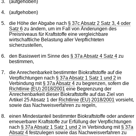
3.
(aufgehoben)
4.
(aufgehoben)
5.
die Höhe der Abgabe nach
§ 37c Absatz 2 Satz 3, 4 oder
Satz 6
zu ändern, um im Fall von Änderungen des
Preisniveaus für Kraftstoffe eine vergleichbare
wirtschaftliche Belastung aller Verpflichteten
sicherzustellen,
6.
den Basiswert im Sinne des
§ 37a Absatz 4 Satz 4
zu
bestimmen,
7.
die Anrechenbarkeit bestimmter Biokraftstoffe auf die
Verpflichtungen nach
§ 37a Absatz 1 Satz 1 und 2
in
Verbindung mit
§ 37a Absatz 4
zu begrenzen, sofern die
Richtlinie (EU) 2018/2001
eine Begrenzung der
Anrechenbarkeit dieser Biokraftstoffe auf das Ziel von
Artikel 25 Absatz 1 der
Richtlinie (EU) 2018/2001
vorsieht,
sowie das Nachweisverfahren zu regeln,
8.
einen Mindestanteil bestimmter Biokraftstoffe oder anderer
erneuerbarer Kraftstoffe zur Erfüllung der Verpflichtungen
nach
§ 37a Absatz 1 Satz 1 und 2
in Verbindung mit
§ 37a
Absatz 4
festzulegen sowie das Nachweisverfahren zu