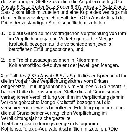
der zuständigen Stelle zusätzlich die Angaben nach
§ 37a
Absatz 6 Satz 2 oder Satz 3
oder
§ 37a Absatz 7 Satz 2 oder
Satz 3
schriftlich mitzuteilen und eine Kopie des Vertrags mit
dem Dritten vorzulegen.
4
Im Fall des
§ 37a Absatz 6
hat der
Dritte der zuständigen Stelle schriftlich mitzuteilen
1.
die auf Grund seiner vertraglichen Verpflichtung von ihm
im Verpflichtungsjahr in Verkehr gebrachte Menge
Kraftstoff, bezogen auf die verschiedenen jeweils
betroffenen Erfüllungsoptionen, und
2.
die Treibhausgasemissionen in Kilogramm
Kohlenstoffdioxid-Äquivalent der jeweiligen Mengen.
5
Im Fall des
§ 37a Absatz 6 Satz 5
gilt dies entsprechend für
die im Vorjahr des Verpflichtungsjahres vom Dritten
eingesetzte Erfüllungsoptionen.
6
Im Fall des
§ 37a Absatz 7
hat der Dritte der zuständigen Stelle die auf Grund seiner
vertraglichen Verpflichtung von ihm im Verpflichtungsjahr in
Verkehr gebrachte Menge Kraftstoff, bezogen auf die
verschiedenen jeweils betroffenen Erfüllungsoptionen, und
die auf Grund seiner vertraglichen Verpflichtung im
Verpflichtungsjahr sichergestellte
Treibhausgasminderungsmenge in Kilogramm
Kohlenstoffdioxid-Äquivalent schriftlich mitzuteilen.
7
Die