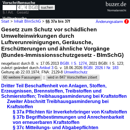
Vorschriftensuche
buzer.de
Normalansicht
§ / Art.
Gesetz
Volltextsuche
Start
>
Inhalt BImSchG
>
§§ 37a bis 37f
Änderungsalarm
Gesetz zum Schutz vor schädlichen
nur in BImSchG
Umwelteinwirkungen durch
Luftverunreinigungen, Geräusche,
Erschütterungen und ähnliche Vorgänge
(Bundes-Immissionsschutzgesetz - BImSchG)
neugefasst durch B. v. 17.05.2013
BGBl. I S. 1274
, 2021 BGBl. I S. 123;
zuletzt geändert durch
Artikel 3
G. v. 18.06.2026
BGBl. 2026 I Nr. 183
Geltung ab 22.03.1974; FNA: 2129-8
Umweltschutz
60 weitere Fassungen
|
wird in 847 Vorschriften zitiert
Dritter Teil Beschaffenheit von Anlagen, Stoffen,
Erzeugnissen, Brennstoffen, Treibstoffen und
Schmierstoffen; Treibhausgasminderung bei Kraftstoffen
Zweiter Abschnitt Treibhausgasminderung bei
Kraftstoffen
§ 37a Pflichten für Inverkehrbringer von Kraftstoffen
§ 37b Begriffsbestimmungen und Anrechenbarkeit
von erneuerbaren Kraftstoffen
§ 37c Mitteilungs- und Abgabepflichten