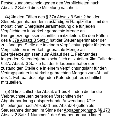
Festsetzungsbescheid gegen den Verpflichteten nach
Absatz 2 Satz 6 diese Mitteilung nachholt.
(4)
1
In den Fällen des
§ 37a Absatz 3 Satz 2
hat der
Steuerlagerinhaber dem zuständigen Hauptzollamt mit der
monatlichen Energiesteueranmeldung die für jeden
Verpflichteten in Verkehr gebrachte Menge an
Energieerzeugnissen schriftlich mitzuteilen.
2
In den Fällen
des
§ 37a Absatz 3 Satz 4
hat der Steuerlagerinhaber der
zuständigen Stelle die in einem Verpflichtungsjahr für jeden
Verpflichteten in Verkehr gebrachte Menge an
Energieerzeugnissen zum Ablauf des 1. Februar des
folgenden Kalenderjahres schriftlich mitzuteilen.
3
Im Falle des
§ 37a Absatz 3 Satz 5
hat der Erlaubnisinhaber der
zuständigen Stelle die in einem Verpflichtungsjahr für den
Vertragspartner in Verkehr gebrachten Mengen zum Ablauf
des 1. Februar des folgenden Kalenderjahres schriftlich
mitzuteilen.
(5)
1
Hinsichtlich der Absätze 1 bis 4 finden die für die
Verbrauchsteuern geltenden Vorschriften der
Abgabenordnung
entsprechende Anwendung.
2
Die
Mitteilungen nach Absatz 1 und Absatz 4 gelten als
Steueranmeldungen im Sinne der
Abgabenordnung
.
3
§ 170
Absatz 2 Satz 1 Nummer 1 der Abgabenordnung
findet