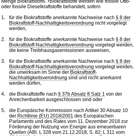
Menge Biokraftstoffs.
7
Biokraftstoffe werden wie fossile Otto-
oder fossile Dieselkraftstoffe behandelt, sofern
1.
für die Biokraftstoffe anerkannte Nachweise nach
§ 8 der
Biokraftstoff-Nachhaltigkeitsverordnung
nicht vorgelegt
werden,
2.
für die Biokraftstoffe anerkannte Nachweise nach
§ 8 der
Biokraftstoff-Nachhaltigkeitsverordnung
vorgelegt werden,
die keine Treibhausgasemissionen ausweisen,
3.
für die Biokraftstoffe anerkannte Nachweise nach
§ 8 der
Biokraftstoff-Nachhaltigkeitsverordnung
vorgelegt werden,
die unwirksam im Sinne der
Biokraftstoff-
Nachhaltigkeitsverordnung
sind und nicht anerkannt
werden dürfen,
4.
die Biokraftstoffe nach
§ 37b Absatz 8 Satz 1
von der
Anrechenbarkeit ausgeschlossen sind oder
5.
die Europäische Kommission nach Artikel 30 Absatz 10
der
Richtlinie (EU) 2018/2001
des Europäischen
Parlaments und des Rates vom 11. Dezember 2018 zur
Förderung der Nutzung von Energie aus erneuerbaren
Quellen (ABl. L 328 vom 21.12.2018, S. 82; L 311 vom