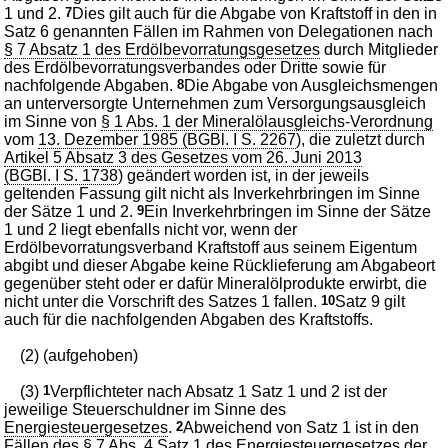
1 und 2.
7
Dies gilt auch für die Abgabe von Kraftstoff in den in
Satz 6 genannten Fällen im Rahmen von Delegationen nach
§ 7 Absatz 1 des Erdölbevorratungsgesetzes
durch Mitglieder
des Erdölbevorratungsverbandes oder Dritte sowie für
nachfolgende Abgaben.
8
Die Abgabe von Ausgleichsmengen
an unterversorgte Unternehmen zum Versorgungsausgleich
im Sinne von
§ 1 Abs. 1 der Mineralölausgleichs-Verordnung
vom
13. Dezember 1985 (BGBl. I S. 2267
), die zuletzt durch
Artikel 5 Absatz 3 des Gesetzes vom 26. Juni 2013
(BGBl. I S. 1738
) geändert worden ist, in der jeweils
geltenden Fassung gilt nicht als Inverkehrbringen im Sinne
der Sätze 1 und 2.
9
Ein Inverkehrbringen im Sinne der Sätze
1 und 2 liegt ebenfalls nicht vor, wenn der
Erdölbevorratungsverband Kraftstoff aus seinem Eigentum
abgibt und dieser Abgabe keine Rücklieferung am Abgabeort
gegenüber steht oder er dafür Mineralölprodukte erwirbt, die
nicht unter die Vorschrift des Satzes 1 fallen.
10
Satz 9 gilt
auch für die nachfolgenden Abgaben des Kraftstoffs.
(2) (aufgehoben)
(3)
1
Verpflichteter nach Absatz 1 Satz 1 und 2 ist der
jeweilige Steuerschuldner im Sinne des
Energiesteuergesetzes
.
2
Abweichend von Satz 1 ist in den
Fällen des
§ 7 Abs. 4 Satz 1 des Energiesteuergesetzes
der