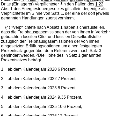
Dritte (Einlagerer) Verpflichteter.
3
In den Fällen des
§ 22
Abs. 1 des Energiesteuergesetzes
gilt allein derjenige als
Verpflichteter im Sinne von Satz 1, der eine der dort jeweils
genannten Handlungen zuerst vornimmt.
(4)
1
Verpflichtete nach Absatz 1 haben sicherzustellen,
dass die Treibhausgasemissionen der von ihnen in Verkehr
gebrachten fossilen Otto- und fossilen Dieselkraftstoffe
zuzüglich der Treibhausgasemissionen der von ihnen
eingesetzten Erfüllungsoptionen um einen festgelegten
Prozentsatz gegenüber dem Referenzwert nach Satz 3
gemindert werden.
2
Die Höhe des in Satz 1 genannten
Prozentsatzes beträgt
1.
ab dem Kalenderjahr 2020 6 Prozent,
2.
ab dem Kalenderjahr 2022 7 Prozent,
3.
ab dem Kalenderjahr 2023 8 Prozent,
4.
ab dem Kalenderjahr 2024 9,35 Prozent,
5.
ab dem Kalenderjahr 2025 10,6 Prozent,
6.
ab dem Kalenderjahr 2026 12 Prozent,