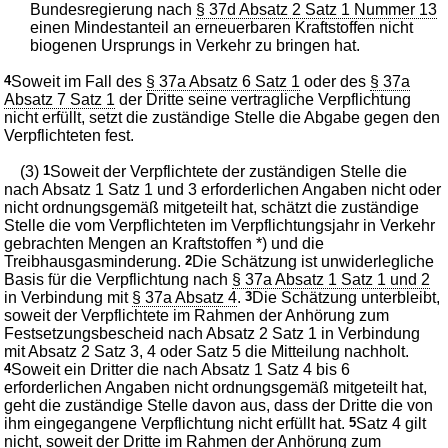
Bundesregierung nach
§ 37d Absatz 2 Satz 1 Nummer 13
einen Mindestanteil an erneuerbaren Kraftstoffen nicht
biogenen Ursprungs in Verkehr zu bringen hat.
4
Soweit im Fall des
§ 37a Absatz 6 Satz 1
oder des
§ 37a
Absatz 7 Satz 1
der Dritte seine vertragliche Verpflichtung
nicht erfüllt, setzt die zuständige Stelle die Abgabe gegen den
Verpflichteten fest.
(3)
1
Soweit der Verpflichtete der zuständigen Stelle die
nach Absatz 1 Satz 1 und 3 erforderlichen Angaben nicht oder
nicht ordnungsgemäß mitgeteilt hat, schätzt die zuständige
Stelle die vom Verpflichteten im Verpflichtungsjahr in Verkehr
gebrachten Mengen an Kraftstoffen *) und die
Treibhausgasminderung.
2
Die Schätzung ist unwiderlegliche
Basis für die Verpflichtung nach
§ 37a Absatz 1 Satz 1 und 2
in Verbindung mit
§ 37a Absatz 4
.
3
Die Schätzung unterbleibt,
soweit der Verpflichtete im Rahmen der Anhörung zum
Festsetzungsbescheid nach Absatz 2 Satz 1 in Verbindung
mit Absatz 2 Satz 3, 4 oder Satz 5 die Mitteilung nachholt.
4
Soweit ein Dritter die nach Absatz 1 Satz 4 bis 6
erforderlichen Angaben nicht ordnungsgemäß mitgeteilt hat,
geht die zuständige Stelle davon aus, dass der Dritte die von
ihm eingegangene Verpflichtung nicht erfüllt hat.
5
Satz 4 gilt
nicht, soweit der Dritte im Rahmen der Anhörung zum