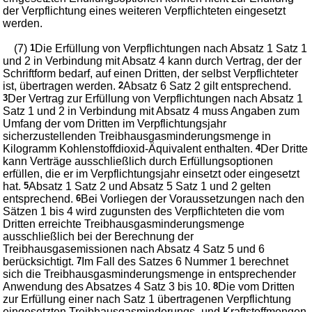
der Verpflichtung eines weiteren Verpflichteten eingesetzt
werden.
(7)
1
Die Erfüllung von Verpflichtungen nach Absatz 1 Satz 1
und 2 in Verbindung mit Absatz 4 kann durch Vertrag, der der
Schriftform bedarf, auf einen Dritten, der selbst Verpflichteter
ist, übertragen werden.
2
Absatz 6 Satz 2 gilt entsprechend.
3
Der Vertrag zur Erfüllung von Verpflichtungen nach Absatz 1
Satz 1 und 2 in Verbindung mit Absatz 4 muss Angaben zum
Umfang der vom Dritten im Verpflichtungsjahr
sicherzustellenden Treibhausgasminderungsmenge in
Kilogramm Kohlenstoffdioxid-Äquivalent enthalten.
4
Der Dritte
kann Verträge ausschließlich durch Erfüllungsoptionen
erfüllen, die er im Verpflichtungsjahr einsetzt oder eingesetzt
hat.
5
Absatz 1 Satz 2 und Absatz 5 Satz 1 und 2 gelten
entsprechend.
6
Bei Vorliegen der Voraussetzungen nach den
Sätzen 1 bis 4 wird zugunsten des Verpflichteten die vom
Dritten erreichte Treibhausgasminderungsmenge
ausschließlich bei der Berechnung der
Treibhausgasemissionen nach Absatz 4 Satz 5 und 6
berücksichtigt.
7
Im Fall des Satzes 6 Nummer 1 berechnet
sich die Treibhausgasminderungsmenge in entsprechender
Anwendung des Absatzes 4 Satz 3 bis 10.
8
Die vom Dritten
zur Erfüllung einer nach Satz 1 übertragenen Verpflichtung
eingesetzten Treibhausgasminderungs- und Kraftstoffmengen