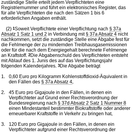
zuständige Stelle erteilt jedem Verpflichteten eine
Registriernummer und führt ein elektronisches Register, das
für alle Verpflichteten die nach den Sätzen 1 bis 6
erforderlichen Angaben enthält.
(2)
1
Soweit Verpflichtete einer Verpflichtung nach
§ 37a
Absatz 1 Satz 1 und 2
in Verbindung mit
§ 37a Absatz 4
nicht
nachkommen, setzt die zuständige Stelle eine Abgabe fest für
die Fehlmenge der zu mindernden Treibhausgasemissionen
oder für die nach dem Energiegehalt berechnete Fehlmenge
an Kraftstoff.
2
Die Abgabenschuld des Verpflichteten entsteht
mit Ablauf des 1. Junis des auf das Verpflichtungsjahr
folgenden Kalenderjahres.
3
Die Abgabe beträgt
1.
0,60 Euro pro Kilogramm Kohlenstoffdioxid-Äquivalent in
den Fällen des
§ 37a Absatz 4
,
2.
45 Euro pro Gigajoule in den Fällen, in denen ein
Verpflichteter auf Grund einer Rechtsverordnung der
Bundesregierung nach
§ 37d Absatz 2 Satz 1 Nummer 8
einen Mindestanteil bestimmter Biokraftstoffe oder anderer
erneuerbarer Kraftstoffe in Verkehr zu bringen hat,
3.
120 Euro pro Gigajoule in den Fällen, in denen ein
Verpflichteter aufgrund einer Rechtsverordnung der