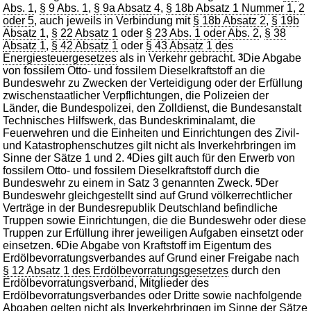
Abs. 1
,
§ 9 Abs. 1
,
§ 9a Absatz 4
,
§ 18b Absatz 1 Nummer 1, 2
oder 5
, auch jeweils in Verbindung mit
§ 18b Absatz 2
,
§ 19b
Absatz 1
,
§ 22 Absatz 1
oder
§ 23 Abs. 1 oder Abs. 2
,
§ 38
Absatz 1
,
§ 42 Absatz 1
oder
§ 43 Absatz 1 des
Energiesteuergesetzes
als in Verkehr gebracht.
3
Die Abgabe
von fossilem Otto- und fossilem Dieselkraftstoff an die
Bundeswehr zu Zwecken der Verteidigung oder der Erfüllung
zwischenstaatlicher Verpflichtungen, die Polizeien der
Länder, die Bundespolizei, den Zolldienst, die Bundesanstalt
Technisches Hilfswerk, das Bundeskriminalamt, die
Feuerwehren und die Einheiten und Einrichtungen des Zivil-
und Katastrophenschutzes gilt nicht als Inverkehrbringen im
Sinne der Sätze 1 und 2.
4
Dies gilt auch für den Erwerb von
fossilem Otto- und fossilem Dieselkraftstoff durch die
Bundeswehr zu einem in Satz 3 genannten Zweck.
5
Der
Bundeswehr gleichgestellt sind auf Grund völkerrechtlicher
Verträge in der Bundesrepublik Deutschland befindliche
Truppen sowie Einrichtungen, die die Bundeswehr oder diese
Truppen zur Erfüllung ihrer jeweiligen Aufgaben einsetzt oder
einsetzen.
6
Die Abgabe von Kraftstoff im Eigentum des
Erdölbevorratungsverbandes auf Grund einer Freigabe nach
§ 12 Absatz 1 des Erdölbevorratungsgesetzes
durch den
Erdölbevorratungsverband, Mitglieder des
Erdölbevorratungsverbandes oder Dritte sowie nachfolgende
Abgaben gelten nicht als Inverkehrbringen im Sinne der Sätze