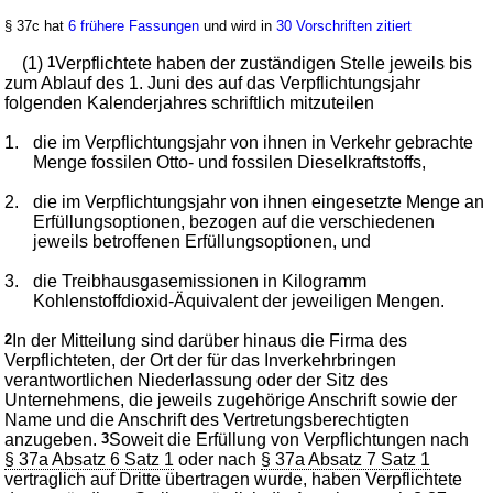
§ 37c hat
6 frühere Fassungen
und wird in
30 Vorschriften zitiert
(1)
1
Verpflichtete haben der zuständigen Stelle jeweils bis
zum Ablauf des 1. Juni des auf das Verpflichtungsjahr
folgenden Kalenderjahres schriftlich mitzuteilen
1.
die im Verpflichtungsjahr von ihnen in Verkehr gebrachte
Menge fossilen Otto- und fossilen Dieselkraftstoffs,
2.
die im Verpflichtungsjahr von ihnen eingesetzte Menge an
Erfüllungsoptionen, bezogen auf die verschiedenen
jeweils betroffenen Erfüllungsoptionen, und
3.
die Treibhausgasemissionen in Kilogramm
Kohlenstoffdioxid-Äquivalent der jeweiligen Mengen.
2
In der Mitteilung sind darüber hinaus die Firma des
Verpflichteten, der Ort der für das Inverkehrbringen
verantwortlichen Niederlassung oder der Sitz des
Unternehmens, die jeweils zugehörige Anschrift sowie der
Name und die Anschrift des Vertretungsberechtigten
anzugeben.
3
Soweit die Erfüllung von Verpflichtungen nach
§ 37a Absatz 6 Satz 1
oder nach
§ 37a Absatz 7 Satz 1
vertraglich auf Dritte übertragen wurde, haben Verpflichtete