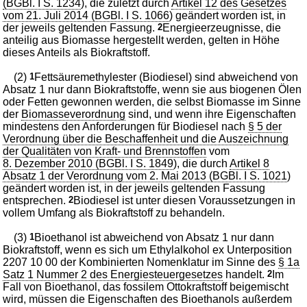
(BGBl. I S. 1234
), die zuletzt durch
Artikel 12 des Gesetzes
vom 21. Juli 2014 (BGBl. I S. 1066
) geändert worden ist, in
der jeweils geltenden Fassung.
2
Energieerzeugnisse, die
anteilig aus Biomasse hergestellt werden, gelten in Höhe
dieses Anteils als Biokraftstoff.
(2)
1
Fettsäuremethylester (Biodiesel) sind abweichend von
Absatz 1 nur dann Biokraftstoffe, wenn sie aus biogenen Ölen
oder Fetten gewonnen werden, die selbst Biomasse im Sinne
der
Biomasseverordnung
sind, und wenn ihre Eigenschaften
mindestens den Anforderungen für Biodiesel nach
§ 5 der
Verordnung über die Beschaffenheit und die Auszeichnung
der Qualitäten von Kraft- und Brennstoffen
vom
8. Dezember 2010 (BGBl. I S. 1849
), die durch
Artikel 8
Absatz 1 der Verordnung vom 2. Mai 2013 (BGBl. I S. 1021
)
geändert worden ist, in der jeweils geltenden Fassung
entsprechen.
2
Biodiesel ist unter diesen Voraussetzungen in
vollem Umfang als Biokraftstoff zu behandeln.
(3)
1
Bioethanol ist abweichend von Absatz 1 nur dann
Biokraftstoff, wenn es sich um Ethylalkohol ex Unterposition
2207 10 00 der Kombinierten Nomenklatur im Sinne des
§ 1a
Satz 1 Nummer 2 des Energiesteuergesetzes
handelt.
2
Im
Fall von Bioethanol, das fossilem Ottokraftstoff beigemischt
wird, müssen die Eigenschaften des Bioethanols außerdem