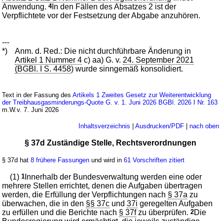
Anwendung.
4
In den Fällen des Absatzes 2 ist der
Verpflichtete vor der Festsetzung der Abgabe anzuhören.
---
*)
Anm. d. Red.: Die nicht durchführbare Änderung in
Artikel 1 Nummer 4
c) aa) G. v.
24. September 2021
(BGBl. I S. 4458
) wurde sinngemäß konsolidiert.
Text in der Fassung des
Artikels 1 Zweites Gesetz zur Weiterentwicklung
der Treibhausgasminderungs-Quote G. v. 1. Juni 2026 BGBl. 2026 I Nr. 163
m.W.v. 7. Juni 2026
Inhaltsverzeichnis
|
Ausdrucken/PDF
|
nach oben
§ 37d Zuständige Stelle, Rechtsverordnungen
§ 37d hat
8 frühere Fassungen
und wird in
61 Vorschriften zitiert
(1)
1
Innerhalb der Bundesverwaltung werden eine oder
mehrere Stellen errichtet, denen die Aufgaben übertragen
werden, die Erfüllung der Verpflichtungen nach
§ 37a
zu
überwachen, die in den
§§ 37c
und
37i
geregelten Aufgaben
zu erfüllen und die Berichte nach
§ 37f
zu überprüfen.
2
Die