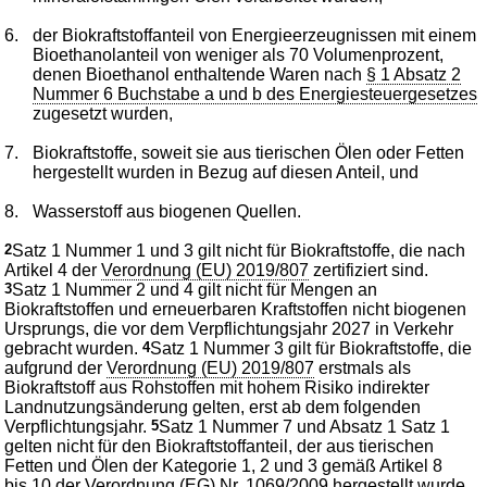
6.
der Biokraftstoffanteil von Energieerzeugnissen mit einem
Bioethanolanteil von weniger als 70 Volumenprozent,
denen Bioethanol enthaltende Waren nach
§ 1 Absatz 2
Nummer 6 Buchstabe a und b des Energiesteuergesetzes
zugesetzt wurden,
7.
Biokraftstoffe, soweit sie aus tierischen Ölen oder Fetten
hergestellt wurden in Bezug auf diesen Anteil, und
8.
Wasserstoff aus biogenen Quellen.
2
Satz 1 Nummer 1 und 3 gilt nicht für Biokraftstoffe, die nach
Artikel 4 der
Verordnung (EU) 2019/807
zertifiziert sind.
3
Satz 1 Nummer 2 und 4 gilt nicht für Mengen an
Biokraftstoffen und erneuerbaren Kraftstoffen nicht biogenen
Ursprungs, die vor dem Verpflichtungsjahr 2027 in Verkehr
gebracht wurden.
4
Satz 1 Nummer 3 gilt für Biokraftstoffe, die
aufgrund der
Verordnung (EU) 2019/807
erstmals als
Biokraftstoff aus Rohstoffen mit hohem Risiko indirekter
Landnutzungsänderung gelten, erst ab dem folgenden
Verpflichtungsjahr.
5
Satz 1 Nummer 7 und Absatz 1 Satz 1
gelten nicht für den Biokraftstoffanteil, der aus tierischen
Fetten und Ölen der Kategorie 1, 2 und 3 gemäß Artikel 8
bis 10 der
Verordnung (EG) Nr. 1069/2009
hergestellt wurde.