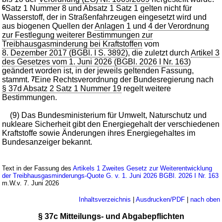
6
Satz 1 Nummer 8 und Absatz 1 Satz 1 gelten nicht für
Wasserstoff, der in Straßenfahrzeugen eingesetzt wird und
aus biogenen Quellen der
Anlagen 1
und
4 der Verordnung
zur Festlegung weiterer Bestimmungen zur
Treibhausgasminderung bei Kraftstoffen
vom
8. Dezember 2017 (BGBl. I S. 3892
), die zuletzt durch
Artikel 3
des Gesetzes vom 1. Juni 2026 (BGBl. 2026 I Nr. 163
)
geändert worden ist, in der jeweils geltenden Fassung,
stammt.
7
Eine Rechtsverordnung der Bundesregierung nach
§ 37d Absatz 2 Satz 1 Nummer 19
regelt weitere
Bestimmungen.
(9) Das Bundesministerium für Umwelt, Naturschutz und
nukleare Sicherheit gibt den Energiegehalt der verschiedenen
Kraftstoffe sowie Änderungen ihres Energiegehaltes im
Bundesanzeiger bekannt.
Text in der Fassung des
Artikels 1 Zweites Gesetz zur Weiterentwicklung
der Treibhausgasminderungs-Quote G. v. 1. Juni 2026 BGBl. 2026 I Nr. 163
m.W.v. 7. Juni 2026
Inhaltsverzeichnis
|
Ausdrucken/PDF
|
nach oben
§ 37c Mitteilungs- und Abgabepflichten