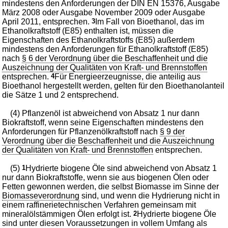
mindestens den Anforderungen der DIN EN 15376, Ausgabe
März 2008 oder Ausgabe November 2009 oder Ausgabe
April 2011, entsprechen.
3
Im Fall von Bioethanol, das im
Ethanolkraftstoff (E85) enthalten ist, müssen die
Eigenschaften des Ethanolkraftstoffs (E85) außerdem
mindestens den Anforderungen für Ethanolkraftstoff (E85)
nach
§ 6 der Verordnung über die Beschaffenheit und die
Auszeichnung der Qualitäten von Kraft- und Brennstoffen
entsprechen.
4
Für Energieerzeugnisse, die anteilig aus
Bioethanol hergestellt werden, gelten für den Bioethanolanteil
die Sätze 1 und 2 entsprechend.
(4) Pflanzenöl ist abweichend von Absatz 1 nur dann
Biokraftstoff, wenn seine Eigenschaften mindestens den
Anforderungen für Pflanzenölkraftstoff nach
§ 9 der
Verordnung über die Beschaffenheit und die Auszeichnung
der Qualitäten von Kraft- und Brennstoffen
entsprechen.
(5)
1
Hydrierte biogene Öle sind abweichend von Absatz 1
nur dann Biokraftstoffe, wenn sie aus biogenen Ölen oder
Fetten gewonnen werden, die selbst Biomasse im Sinne der
Biomasseverordnung
sind, und wenn die Hydrierung nicht in
einem raffinerietechnischen Verfahren gemeinsam mit
mineralölstämmigen Ölen erfolgt ist.
2
Hydrierte biogene Öle
sind unter diesen Voraussetzungen in vollem Umfang als