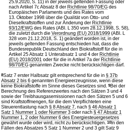
25.9.2020, S. 11) in der jeweils geltenden Fassung oder
nach Artikel 7c Absatz 8 der
Richtlinie 98/70/EG
des
Europäischen Parlaments und des Rates vom
13. Oktober 1998 über die Qualität von Otto- und
Dieselkraftstoffen und zur Änderung der
Richtlinie
93/12/EWG
des Rates (ABl. L 350 vom 28.12.1998, S. 58),
die zuletzt durch die
Verordnung (EU) 2018/1999
(ABl. L
328 vom 21.12.2018, S. 1) geändert worden ist, in der
jeweils geltenden Fassung entschieden hat, dass die
Bundesrepublik Deutschland den Biokraftstoff für die in
Artikel 25 Absatz 1 Unterabsatz 1 und 4 der
Richtlinie
(EU) 2018/2001
oder für die in Artikel 7a der
Richtlinie
98/70/EG
genannten Zwecke nicht berücksichtigen darf.
8
Satz 7 erster Halbsatz gilt entsprechend für die in
§ 37b
Absatz 2 bis 6
genannten Energieerzeugnisse, wenn diese
keine Biokraftstoffe im Sinne dieses Gesetzes sind.
9
Bei der
Berechnung des Referenzwertes nach den Sätzen 3 und 4
sowie der Treibhausgasemissionen nach den Sätzen 5 und 6
sind Kraftstoffmengen, für die dem Verpflichteten eine
Steuerentlastung nach
§ 8 Absatz 7
, nach
§ 46 Absatz 1
Satz 1 Nummer 1 oder Nummer 3
oder nach
§ 47 Absatz 1
Nummer 1, 2 oder Nummer 6 des Energiesteuergesetzes
gewährt wurde oder wird, nicht zu berücksichtigen.
10
In den
Fällen des Absatzes 5 Satz 1 Nummer 2 und 3 gilt Satz 9