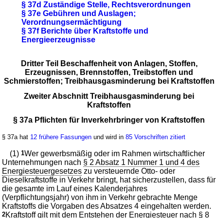
§ 37d Zuständige Stelle, Rechtsverordnungen
§ 37e Gebühren und Auslagen;
Verordnungsermächtigung
§ 37f Berichte über Kraftstoffe und
Energieerzeugnisse
Dritter Teil Beschaffenheit von Anlagen, Stoffen,
Erzeugnissen, Brennstoffen, Treibstoffen und
Schmierstoffen; Treibhausgasminderung bei Kraftstoffen
Zweiter Abschnitt Treibhausgasminderung bei
Kraftstoffen
§ 37a Pflichten für Inverkehrbringer von Kraftstoffen
§ 37a hat
12 frühere Fassungen
und wird in
85 Vorschriften zitiert
(1)
1
Wer gewerbsmäßig oder im Rahmen wirtschaftlicher
Unternehmungen nach
§ 2 Absatz 1 Nummer 1 und 4 des
Energiesteuergesetzes
zu versteuernde Otto- oder
Dieselkraftstoffe in Verkehr bringt, hat sicherzustellen, dass für
die gesamte im Lauf eines Kalenderjahres
(Verpflichtungsjahr) von ihm in Verkehr gebrachte Menge
Kraftstoffs die Vorgaben des Absatzes 4 eingehalten werden.
2
Kraftstoff gilt mit dem Entstehen der Energiesteuer nach
§ 8