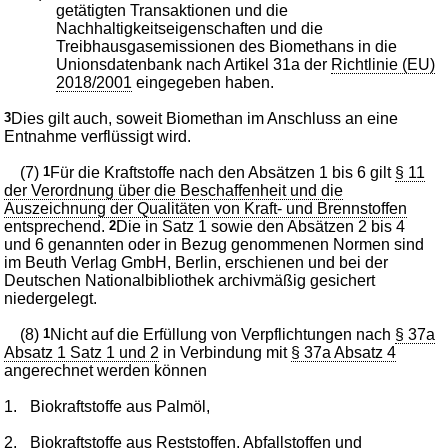
getätigten Transaktionen und die
Nachhaltigkeitseigenschaften und die
Treibhausgasemissionen des Biomethans in die
Unionsdatenbank nach Artikel 31a der
Richtlinie (EU)
2018/2001
eingegeben haben.
3
Dies gilt auch, soweit Biomethan im Anschluss an eine
Entnahme verflüssigt wird.
(7)
1
Für die Kraftstoffe nach den Absätzen 1 bis 6 gilt
§ 11
der Verordnung über die Beschaffenheit und die
Auszeichnung der Qualitäten von Kraft- und Brennstoffen
entsprechend.
2
Die in Satz 1 sowie den Absätzen 2 bis 4
und 6 genannten oder in Bezug genommenen Normen sind
im Beuth Verlag GmbH, Berlin, erschienen und bei der
Deutschen Nationalbibliothek archivmäßig gesichert
niedergelegt.
(8)
1
Nicht auf die Erfüllung von Verpflichtungen nach
§ 37a
Absatz 1 Satz 1 und 2
in Verbindung mit
§ 37a Absatz 4
angerechnet werden können
1.
Biokraftstoffe aus Palmöl,
2.
Biokraftstoffe aus Reststoffen, Abfallstoffen und