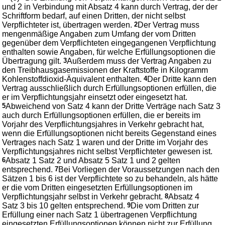
und 2 in Verbindung mit Absatz 4 kann durch Vertrag, der der
Schriftform bedarf, auf einen Dritten, der nicht selbst
Verpflichteter ist, übertragen werden.
2
Der Vertrag muss
mengenmäßige Angaben zum Umfang der vom Dritten
gegenüber dem Verpflichteten eingegangenen Verpflichtung
enthalten sowie Angaben, für welche Erfüllungsoptionen die
Übertragung gilt.
3
Außerdem muss der Vertrag Angaben zu
den Treibhausgasemissionen der Kraftstoffe in Kilogramm
Kohlenstoffdioxid-Äquivalent enthalten.
4
Der Dritte kann den
Vertrag ausschließlich durch Erfüllungsoptionen erfüllen, die
er im Verpflichtungsjahr einsetzt oder eingesetzt hat.
5
Abweichend von Satz 4 kann der Dritte Verträge nach Satz 3
auch durch Erfüllungsoptionen erfüllen, die er bereits im
Vorjahr des Verpflichtungsjahres in Verkehr gebracht hat,
wenn die Erfüllungsoptionen nicht bereits Gegenstand eines
Vertrages nach Satz 1 waren und der Dritte im Vorjahr des
Verpflichtungsjahres nicht selbst Verpflichteter gewesen ist.
6
Absatz 1 Satz 2 und Absatz 5 Satz 1 und 2 gelten
entsprechend.
7
Bei Vorliegen der Voraussetzungen nach den
Sätzen 1 bis 6 ist der Verpflichtete so zu behandeln, als hätte
er die vom Dritten eingesetzten Erfüllungsoptionen im
Verpflichtungsjahr selbst in Verkehr gebracht.
8
Absatz 4
Satz 3 bis 10 gelten entsprechend.
9
Die vom Dritten zur
Erfüllung einer nach Satz 1 übertragenen Verpflichtung
eingesetzten Erfüllungsoptionen können nicht zur Erfüllung