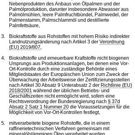
Nebenprodukten des Anbaus von Ölpalmen und der
Palmölproduktion, darunter insbesondere Abwasser aus
Palmölmühlen, leere Palmfruchtbündel, Palmwedel, der
Palmenstamm, Palmschlammöl und destillierte
Palmfettsäure,
3.
Biokraftstoffe aus Rohstoffen mit hohem Risiko indirekter
Landnutzungsänderung nach Artikel 3 der
Verordnung
(EU) 2019/807
,
4.
Biokraftstoffe und erneuerbare Kraftstoffe nicht biogenen
Ursprungs aus Produktionsanlagen, bei denen eine Vor-
Ort-Kontrolle durch eine zuständige Behörde eines
Mitgliedstaates der Europäischen Union zum Zweck der
Überwachung der Arbeitsweise der Zertifizierungsstellen
nach Artikel 30 Absatz 9 Unterabsatz 2 der
Richtlinie (EU)
2018/2001
während der üblichen Betriebs- und
Geschäftszeiten nicht ermöglicht wird, sofern eine
Rechtsverordnung der Bundesregierung nach
§ 37d
Absatz 2 Satz 1 Nummer 20
die Voraussetzungen für die
Möglichkeit von Vor-Ort-Kontrollen festlegt,
5.
mitverarbeitete biogene Rohstoffe, die in einem
raffinerietechnischen Verfahren gemeinsam mit
mineralölstämmigen Ölen verarbeitet wurden,