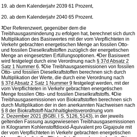
19.
ab dem Kalenderjahr 2039 61 Prozent,
20.
ab dem Kalenderjahr 2040 65 Prozent.
3
Der Referenzwert, gegenüber dem die
Treibhausgasminderung zu erfolgen hat, berechnet sich durch
Multiplikation des Basiswertes mit der vom Verpflichteten in
Verkehr gebrachten energetischen Menge an fossilen Otto-
und fossilen Dieselkraftstoffen zuzüglich der energetischen
Menge an eingesetzten Erfüllungsoptionen.
4
Der Basiswert
wird festgelegt durch eine Verordnung nach
§ 37d Absatz 2
Satz 1 Nummer 6
.
5
Die Treibhausgasemissionen von fossilen
Otto- und fossilen Dieselkraftstoffen berechnen sich durch
Multiplikation der Werte, die durch eine Verordnung nach
§ 37d Absatz 2 Satz 1 Nummer 9
festgelegt werden, mit der
vom Verpflichteten in Verkehr gebrachten energetischen
Menge fossilen Otto- und fossilen Dieselkraftstoffs.
6
Die
Treibhausgasemissionen von Biokraftstoffen berechnen sich
durch Multiplikation der in den anerkannten Nachweisen nach
§ 8 der Biokraftstoff-Nachhaltigkeitsverordnung
vom
2. Dezember 2021 (BGBl. I S. 5126, 5143
), in der jeweils
geltenden Fassung ausgewiesenen Treibhausgasemissionen
in Kilogramm Kohlenstoffdioxid-Äquivalent pro Gigajoule mit
der vom Verpflichteten in Verkehr gebrachten energetischen