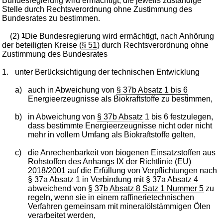
Bundesregierung wird ermächtigt, die jeweils zuständige
Stelle durch Rechtsverordnung ohne Zustimmung des
Bundesrates zu bestimmen.
(2)
1
Die Bundesregierung wird ermächtigt, nach Anhörung
der beteiligten Kreise (
§ 51
) durch Rechtsverordnung ohne
Zustimmung des Bundesrates
1.
unter Berücksichtigung der technischen Entwicklung
a)
auch in Abweichung von
§ 37b Absatz 1 bis 6
Energieerzeugnisse als Biokraftstoffe zu bestimmen,
b)
in Abweichung von
§ 37b Absatz 1 bis 6
festzulegen,
dass bestimmte Energieerzeugnisse nicht oder nicht
mehr in vollem Umfang als Biokraftstoffe gelten,
c)
die Anrechenbarkeit von biogenen Einsatzstoffen aus
Rohstoffen des Anhangs IX der
Richtlinie (EU)
2018/2001
auf die Erfüllung von Verpflichtungen nach
§ 37a Absatz 1
in Verbindung mit
§ 37a Absatz 4
abweichend von
§ 37b Absatz 8 Satz 1 Nummer 5
zu
regeln, wenn sie in einem raffinerietechnischen
Verfahren gemeinsam mit mineralölstämmigen Ölen
verarbeitet werden,