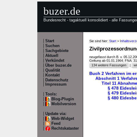
buzer.de
Bundesrecht - tagaktuell konsolidiert - alle Fassunge
Start
Sie sind hier:
Start
>
Inhaltsver
Suchen
Zivilprozessordnun
Sachgebiete
Aktuell
neugefasst durch B. v. 05.12.2
Verkündet
Geltung ab 01.01.1964; FNA: 3
Über buzer.de
134 weitere Fassungen
|
wi
Qualität
Buch 2 Verfahren im e
Kontakt
Abschnitt 1 Verfah
Datenschutz
Titel 11 Abnahm
Impressum
§ 478 Eidesle
§ 479 Eidesle
Tools:
§ 480 Eidesb
Blog-Plugin
Mobilversion
Update via:
Web-Widget
Feed
Rechtskataster