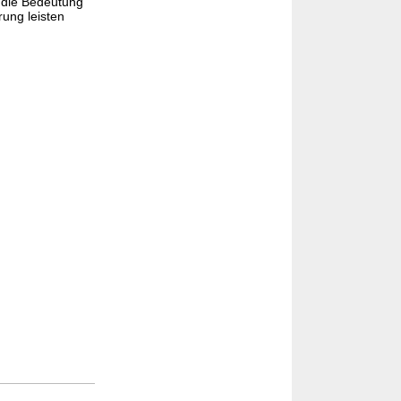
r die Bedeutung
rung leisten