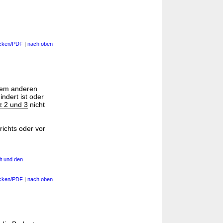
cken/PDF
|
nach oben
inem anderen
ndert ist oder
z 2 und 3
nicht
richts oder vor
it und den
cken/PDF
|
nach oben