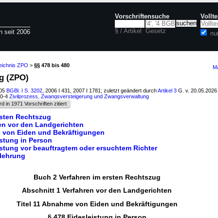
Vorschriftensuche
Vollt
§ / Artikel
Gesetz
n seit 2006
nu
zeichnis ZPO
>
§§ 478 bis 480
Ma
g (ZPO)
005
BGBl. I S. 3202
, 2006 I 431, 2007 I 1781; zuletzt geändert durch
Artikel 3
G. v. 20.05.202
10-4
Zivilprozess, Zwangsversteigerung und Zwangsverwaltung
rd in 1971 Vorschriften zitiert
rsten Rechtszug
ren vor den Landgerichten
e von Eiden und Bekräftigungen
istung in Person
istung vor beauftragtem oder ersuchtem Richter
elehrung
Buch 2 Verfahren im ersten Rechtszug
Abschnitt 1 Verfahren vor den Landgerichten
Titel 11 Abnahme von Eiden und Bekräftigungen
§ 478 Eidesleistung in Person