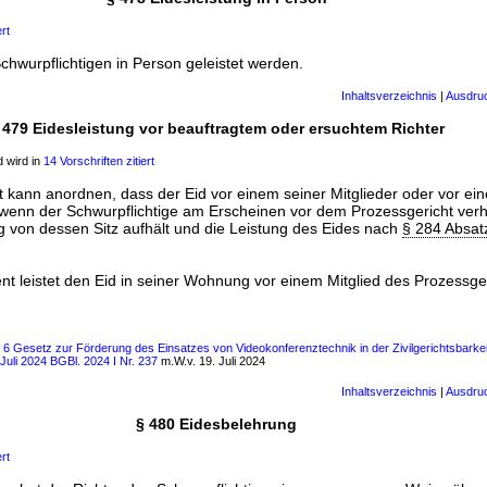
ert
hwurpflichtigen in Person geleistet werden.
Inhaltsverzeichnis
|
Ausdru
 479 Eidesleistung vor beauftragtem oder ersuchtem Richter
 wird in
14 Vorschriften zitiert
t kann anordnen, dass der Eid vor einem seiner Mitglieder oder vor e
 wenn der Schwurpflichtige am Erscheinen vor dem Prozessgericht verhi
g von dessen Sitz aufhält und die Leistung des Eides nach
§ 284 Absat
nt leistet den Eid in seiner Wohnung vor einem Mitglied des Prozessge
s 6 Gesetz zur Förderung des Einsatzes von Videokonferenztechnik in der Zivilgerichtsbarke
Juli 2024 BGBl. 2024 I Nr. 237
m.W.v. 19. Juli 2024
Inhaltsverzeichnis
|
Ausdru
§ 480 Eidesbelehrung
ert