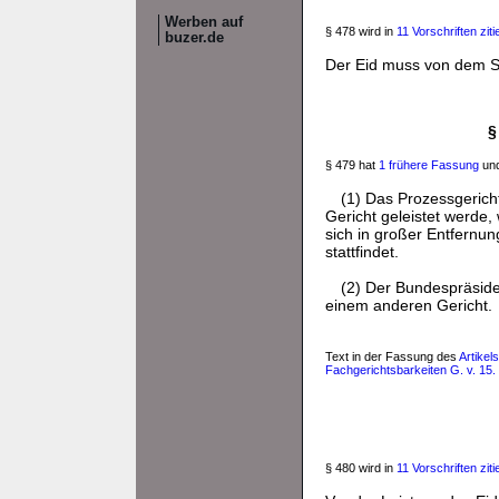
Werben auf
§ 478 wird in
11 Vorschriften ziti
buzer.de
Der Eid muss von dem Sc
§
§ 479 hat
1 frühere Fassung
und
(1) Das Prozessgerich
Gericht geleistet werde,
sich in großer Entfernun
stattfindet.
(2) Der Bundespräside
einem anderen Gericht.
Text in der Fassung des
Artikel
Fachgerichtsbarkeiten G. v. 15. 
§ 480 wird in
11 Vorschriften ziti