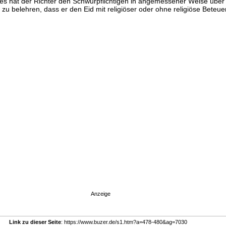
des hat der Richter den Schwurpflichtigen in angemessener Weise übe
zu belehren, dass er den Eid mit religiöser oder ohne religiöse Beteue
Anzeige
Link zu dieser Seite
: https://www.buzer.de/s1.htm?a=478-480&ag=7030