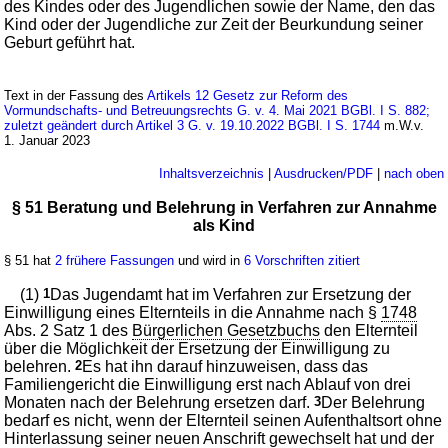
des Kindes oder des Jugendlichen sowie der Name, den das
Kind oder der Jugendliche zur Zeit der Beurkundung seiner
Geburt geführt hat.
Text in der Fassung des
Artikels 12 Gesetz zur Reform des
Vormundschafts- und Betreuungsrechts G. v. 4. Mai 2021 BGBl. I S. 882;
zuletzt geändert durch Artikel 3 G. v. 19.10.2022 BGBl. I S. 1744
m.W.v.
1. Januar 2023
Inhaltsverzeichnis
|
Ausdrucken/PDF
|
nach oben
§ 51 Beratung und Belehrung in Verfahren zur Annahme
als Kind
§ 51 hat
2 frühere Fassungen
und wird in
6 Vorschriften zitiert
(1)
1
Das Jugendamt hat im Verfahren zur Ersetzung der
Einwilligung eines Elternteils in die Annahme nach §
1748
Abs. 2 Satz 1 des
Bürgerlichen Gesetzbuchs
den Elternteil
über die Möglichkeit der Ersetzung der Einwilligung zu
belehren.
2
Es hat ihn darauf hinzuweisen, dass das
Familiengericht die Einwilligung erst nach Ablauf von drei
Monaten nach der Belehrung ersetzen darf.
3
Der Belehrung
bedarf es nicht, wenn der Elternteil seinen Aufenthaltsort ohne
Hinterlassung seiner neuen Anschrift gewechselt hat und der