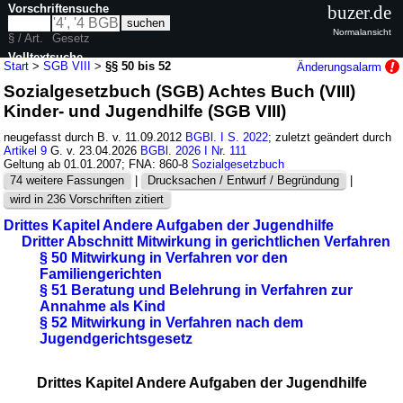
Vorschriftensuche
buzer.de
Normalansicht
§ / Art.
Gesetz
Volltextsuche
Start
>
SGB VIII
>
§§ 50 bis 52
Änderungsalarm
Sozialgesetzbuch (SGB) Achtes Buch (VIII)
nur in SGB VIII
Kinder- und Jugendhilfe (SGB VIII)
neugefasst durch B. v. 11.09.2012
BGBl. I S. 2022
; zuletzt geändert durch
Artikel 9
G. v. 23.04.2026
BGBl. 2026 I Nr. 111
Geltung ab 01.01.2007; FNA: 860-8
Sozialgesetzbuch
74 weitere Fassungen
|
Drucksachen / Entwurf / Begründung
|
wird in 236 Vorschriften zitiert
Drittes Kapitel Andere Aufgaben der Jugendhilfe
Dritter Abschnitt Mitwirkung in gerichtlichen Verfahren
§ 50 Mitwirkung in Verfahren vor den
Familiengerichten
§ 51 Beratung und Belehrung in Verfahren zur
Annahme als Kind
§ 52 Mitwirkung in Verfahren nach dem
Jugendgerichtsgesetz
Drittes Kapitel Andere Aufgaben der Jugendhilfe