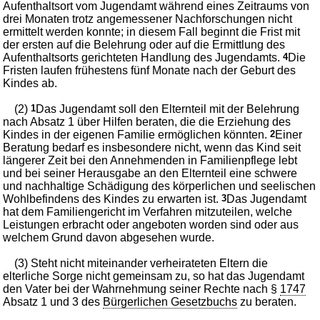
Aufenthaltsort vom Jugendamt während eines Zeitraums von
drei Monaten trotz angemessener Nachforschungen nicht
ermittelt werden konnte; in diesem Fall beginnt die Frist mit
der ersten auf die Belehrung oder auf die Ermittlung des
Aufenthaltsorts gerichteten Handlung des Jugendamts.
4
Die
Fristen laufen frühestens fünf Monate nach der Geburt des
Kindes ab.
(2)
1
Das Jugendamt soll den Elternteil mit der Belehrung
nach Absatz 1 über Hilfen beraten, die die Erziehung des
Kindes in der eigenen Familie ermöglichen könnten.
2
Einer
Beratung bedarf es insbesondere nicht, wenn das Kind seit
längerer Zeit bei den Annehmenden in Familienpflege lebt
und bei seiner Herausgabe an den Elternteil eine schwere
und nachhaltige Schädigung des körperlichen und seelischen
Wohlbefindens des Kindes zu erwarten ist.
3
Das Jugendamt
hat dem Familiengericht im Verfahren mitzuteilen, welche
Leistungen erbracht oder angeboten worden sind oder aus
welchem Grund davon abgesehen wurde.
(3) Steht nicht miteinander verheirateten Eltern die
elterliche Sorge nicht gemeinsam zu, so hat das Jugendamt
den Vater bei der Wahrnehmung seiner Rechte nach §
1747
Absatz 1 und 3 des
Bürgerlichen Gesetzbuchs
zu beraten.