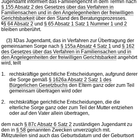
Jugendamt informiert das Familiengericht in dem Termin nach
§ 155 Absatz 2 des Gesetzes über das Verfahren in
Familiensachen und in den Angelegenheiten der freiwilligen
Gerichtsbarkeit
über den Stand des Beratungsprozesses.
6
§ 64 Absatz 2
und
§ 65 Absatz 1 Satz 1 Nummer 1 und 2
bleiben unberührt.
(3)
1
Das Jugendamt, das in Verfahren zur Übertragung der
gemeinsamen Sorge nach
§ 155a Absatz 4 Satz 1
und
§ 162
des Gesetzes über das Verfahren in Familiensachen und in
den Angelegenheiten der freiwilligen Gerichtsbarkeit
angehört
wird, teilt
1.
rechtskräftige gerichtliche Entscheidungen, aufgrund derer
die Sorge gemäß
§ 1626a Absatz 2 Satz 1 des
Bürgerlichen Gesetzbuchs
den Eltern ganz oder zum Teil
gemeinsam übertragen wird oder
2.
rechtskräftige gerichtliche Entscheidungen, die die
elterliche Sorge ganz oder zum Teil der Mutter entziehen
oder auf den Vater allein übertragen,
dem nach
§ 87c Absatz 6 Satz 2
zuständigen Jugendamt zu
den in
§ 58
genannten Zwecken unverzüglich mit.
2
Mitzuteilen sind auch das Geburtsdatum und der Geburtsort