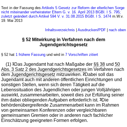
Text in der Fassung des
Artikels 5 Gesetz zur Reform der elterlichen Sorge
nicht miteinander verheirateter Eltern G. v. 16. April 2013 BGBl. I S. 795;
zuletzt geändert durch Artikel 594 V. v. 31.08.2015 BGBl. I S. 1474
m.W.v.
19. Mai 2013
Inhaltsverzeichnis
|
Ausdrucken/PDF
|
nach oben
§ 52 Mitwirkung in Verfahren nach dem
Jugendgerichtsgesetz
§ 52 hat
1 frühere Fassung
und wird in
7 Vorschriften zitiert
(1)
1
Das Jugendamt hat nach Maßgabe der
§§ 38
und
50
Abs. 3 Satz 2 des Jugendgerichtsgesetzes
im Verfahren nach
dem
Jugendgerichtsgesetz
mitzuwirken.
2
Dabei soll das
Jugendamt auch mit anderen öffentlichen Einrichtungen und
sonstigen Stellen, wenn sich deren Tätigkeit auf die
Lebenssituation des Jugendlichen oder jungen Volljährigen
auswirkt, zusammenarbeiten, soweit dies zur Erfüllung seiner
ihm dabei obliegenden Aufgaben erforderlich ist.
3
Die
behördenübergreifende Zusammenarbeit kann im Rahmen
von gemeinsamen Konferenzen oder vergleichbaren
gemeinsamen Gremien oder in anderen nach fachlicher
Einschätzung geeigneten Formen erfolgen.