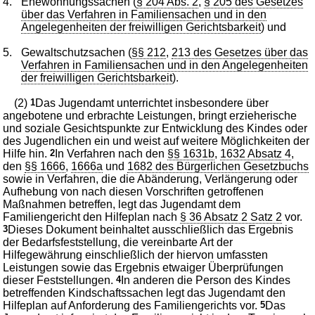
4.
Ehewohnungssachen (
§ 204 Abs. 2
,
§ 205 des Gesetzes
über das Verfahren in Familiensachen und in den
Angelegenheiten der freiwilligen Gerichtsbarkeit
) und
5.
Gewaltschutzsachen (
§§ 212
,
213 des Gesetzes über das
Verfahren in Familiensachen und in den Angelegenheiten
der freiwilligen Gerichtsbarkeit
).
(2)
1
Das Jugendamt unterrichtet insbesondere über
angebotene und erbrachte Leistungen, bringt erzieherische
und soziale Gesichtspunkte zur Entwicklung des Kindes oder
des Jugendlichen ein und weist auf weitere Möglichkeiten der
Hilfe hin.
2
In Verfahren nach den
§§ 1631b
,
1632 Absatz 4
,
den
§§ 1666
,
1666a
und
1682 des Bürgerlichen Gesetzbuchs
sowie in Verfahren, die die Abänderung, Verlängerung oder
Aufhebung von nach diesen Vorschriften getroffenen
Maßnahmen betreffen, legt das Jugendamt dem
Familiengericht den Hilfeplan nach
§ 36 Absatz 2 Satz 2
vor.
3
Dieses Dokument beinhaltet ausschließlich das Ergebnis
der Bedarfsfeststellung, die vereinbarte Art der
Hilfegewährung einschließlich der hiervon umfassten
Leistungen sowie das Ergebnis etwaiger Überprüfungen
dieser Feststellungen.
4
In anderen die Person des Kindes
betreffenden Kindschaftssachen legt das Jugendamt den
Hilfeplan auf Anforderung des Familiengerichts vor.
5
Das