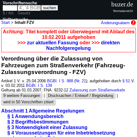
Vorschriftensuche
buzer.de
Normalansicht
§ / Art.
Gesetz
Volltextsuche
Start
>
Inhalt FZV
Änderungsalarm
nur in FZV
Achtung: Titel komplett oder überwiegend mit Ablauf des
10.02.2011 aufgehoben
>>>
zur aktuellen Fassung
oder >>>
direkten
Nachfolgeregelung
Verordnung über die Zulassung von
Fahrzeugen zum Straßenverkehr (Fahrzeug-
Zulassungsverordnung - FZV)
Artikel 1 V. v. 25.04.2006
BGBl. I S. 988
(
Nr. 21
); aufgehoben durch
§ 51
V.
v. 03.02.2011
BGBl. I S. 139
Geltung ab 01.03.2007; FNA: 9232-12
Zulassung zum Straßenverkehr
9 weitere Fassungen
|
Drucksachen / Entwurf / Begründung
|
wird in 50 Vorschriften zitiert
Abschnitt 1 Allgemeine Regelungen
§ 1 Anwendungsbereich
§ 2 Begriffsbestimmungen
§ 3 Notwendigkeit einer Zulassung
§ 4 Voraussetzungen für eine Inbetriebsetzung