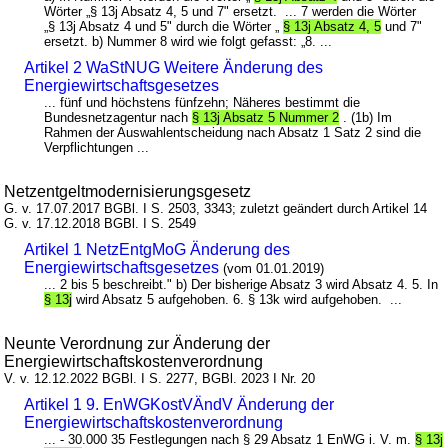
Wörter „§ 13j Absatz 4, 5 und 7" ersetzt. ... 7 werden die Wörter
„§ 13j Absatz 4 und 5" durch die Wörter „
§ 13j Absatz 4, 5
und 7"
ersetzt. b) Nummer 8 wird wie folgt gefasst: „8. ...
Artikel 2 WaStNUG Weitere Änderung des
Energiewirtschaftsgesetzes
... fünf und höchstens fünfzehn; Näheres bestimmt die
Bundesnetzagentur nach
§ 13j Absatz 5 Nummer 2
. (1b) Im
Rahmen der Auswahlentscheidung nach Absatz 1 Satz 2 sind die
Verpflichtungen ...
Netzentgeltmodernisierungsgesetz
G. v. 17.07.2017 BGBl. I S. 2503, 3343; zuletzt geändert durch Artikel 14
G. v. 17.12.2018 BGBl. I S. 2549
Artikel 1 NetzEntgMoG Änderung des
Energiewirtschaftsgesetzes
(vom 01.01.2019)
... 2 bis 5 beschreibt." b) Der bisherige Absatz 3 wird Absatz 4. 5. In
§ 13j
wird Absatz 5 aufgehoben. 6. § 13k wird aufgehoben. ...
Neunte Verordnung zur Änderung der
Energiewirtschaftskostenverordnung
V. v. 12.12.2022 BGBl. I S. 2277, BGBl. 2023 I Nr. 20
Artikel 1 9. EnWGKostVÄndV Änderung der
Energiewirtschaftskostenverordnung
... - 30.000 35 Festlegungen nach § 29 Absatz 1 EnWG i. V. m.
§ 13j