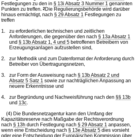
Festlegungen zu den in
§ 13i Absatz 3 Nummer 1
genannten
Punkten zu treffen.
2
Die Regulierungsbehörde wird darüber
hinaus ermächtigt, nach
§ 29 Absatz 1
Festlegungen zu
treffen
1.
zu erforderlichen technischen und zeitlichen
Anforderungen, die gegenüber den nach
§ 13a Absatz 1
und
§ 13b Absatz 1, 4 und 5
betroffenen Betreibern von
Erzeugungsanlagen aufzustellen sind,
2.
zur Methodik und zum Datenformat der Anforderung durch
Betreiber von Übertragungsnetzen,
3.
zur Form der Ausweisung nach
§ 13b Absatz 2 und
Absatz 5 Satz 1
sowie zur nachträglichen Anpassung an
neuere Erkenntnisse und
4.
zur Begründung und Nachweisführung nach den
§§ 13b
und
13c
.
(4) Die Bundesnetzagentur kann den Umfang der
Kapazitätsreserve nach Maßgabe der Rechtsverordnung
nach
§ 13h
durch Festlegung nach
§ 29 Absatz 1
anpassen,
wenn eine Entscheidung nach
§ 13e Absatz 5
dies vorsieht
oder eine Entscheidung der Europäischen Kommission über