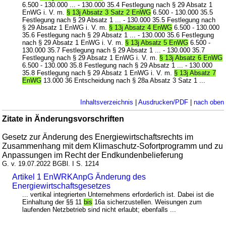
6.500 - 130.000 ... - 130.000 35.4 Festlegung nach § 29 Absatz 1
EnWG i. V. m.
§ 13j Absatz 3 Satz 2 EnWG
6.500 - 130.000 35.5
Festlegung nach § 29 Absatz 1 ... - 130.000 35.5 Festlegung nach
§ 29 Absatz 1 EnWG i. V. m.
§ 13j Absatz 4 EnWG
6.500 - 130.000
35.6 Festlegung nach § 29 Absatz 1 ... - 130.000 35.6 Festlegung
nach § 29 Absatz 1 EnWG i. V. m.
§ 13j Absatz 5 EnWG
6.500 -
130.000 35.7 Festlegung nach § 29 Absatz 1 ... - 130.000 35.7
Festlegung nach § 29 Absatz 1 EnWG i. V. m.
§ 13j Absatz 6 EnWG
6.500 - 130.000 35.8 Festlegung nach § 29 Absatz 1 ... - 130.000
35.8 Festlegung nach § 29 Absatz 1 EnWG i. V. m.
§ 13j Absatz 7
EnWG
13.000 36 Entscheidung nach § 28a Absatz 3 Satz 1 ...
Inhaltsverzeichnis
|
Ausdrucken/PDF
|
nach oben
Zitate in Änderungsvorschriften
Gesetz zur Änderung des Energiewirtschaftsrechts im
Zusammenhang mit dem Klimaschutz-Sofortprogramm und zu
Anpassungen im Recht der Endkundenbelieferung
G. v. 19.07.2022 BGBl. I S. 1214
Artikel 1 EnWRKAnpG Änderung des
Energiewirtschaftsgesetzes
... vertikal integrierten Unternehmens erforderlich ist. Dabei ist die
Einhaltung der §§ 11
bis
16a sicherzustellen. Weisungen zum
laufenden Netzbetrieb sind nicht erlaubt; ebenfalls ...