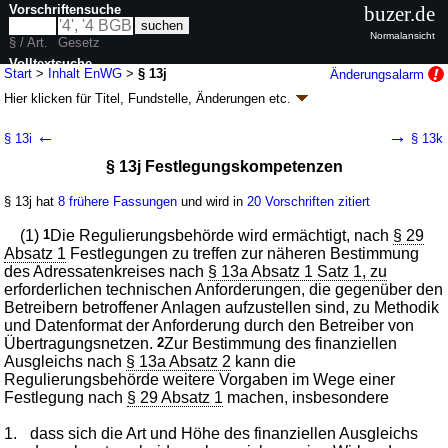
Vorschriftensuche
buzer.de
Normalansicht
§ / Art.
Gesetz
Volltextsuche
Start
>
Inhalt EnWG
>
§ 13j
Änderungsalarm
Hier klicken für
Titel, Fundstelle, Änderungen
etc.
nur in EnWG
§ 13j - Energiewirtschaftsgesetz (EnWG)
←
→
§ 13i
§ 13k
Artikel 1 G. v. 07.07.2005
BGBl. I S. 1970
, 3621; zuletzt geändert durch
§ 13j Festlegungskompetenzen
Artikel 8
Abs. 6 G. v. 23.07.2026
BGBl. 2026 I Nr. 226
Geltung ab 13.07.2005; FNA: 752-6
Elektrizität und Gas
§ 13j hat
8 frühere Fassungen
und wird in
20 Vorschriften zitiert
128 weitere Fassungen
|
Drucksachen / Entwurf / Begründung
|
wird in 990 Vorschriften zitiert
(1)
1
Die Regulierungsbehörde wird ermächtigt, nach
§ 29
Teil 3 Regulierung des Netzbetriebs
Absatz 1
Festlegungen zu treffen zur näheren Bestimmung
des Adressatenkreises nach
Abschnitt 1 Aufgaben der Netzbetreiber
§ 13a Absatz 1 Satz 1, zu
erforderlichen technischen Anforderungen, die gegenüber den
Betreibern betroffener Anlagen aufzustellen sind, zu Methodik
und Datenformat der Anforderung durch den Betreiber von
Übertragungsnetzen.
2
Zur Bestimmung des finanziellen
Ausgleichs nach
§ 13a Absatz 2
kann die
Regulierungsbehörde weitere Vorgaben im Wege einer
Festlegung nach
§ 29 Absatz 1
machen, insbesondere
1.
dass sich die Art und Höhe des finanziellen Ausgleichs