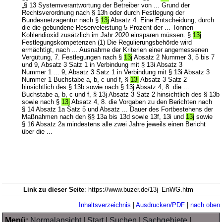
„§ 13 Systemverantwortung der Betreiber von ... Grund der
Rechtsverordnung nach § 13h oder durch Festlegung der
Bundesnetzagentur nach §
13j
Absatz 4. Eine Entscheidung, durch
die die gebundene Reserveleistung 5 Prozent der ... Tonnen
Kohlendioxid zusätzlich im Jahr 2020 einsparen müssen. §
13j
Festlegungskompetenzen (1) Die Regulierungsbehörde wird
ermächtigt, nach ... Ausnahme der Kriterien einer angemessenen
Vergütung, 7. Festlegungen nach §
13j
Absatz 2 Nummer 3, 5 bis 7
und 9, Absatz 3 Satz 1 in Verbindung mit § 13i Absatz 3
Nummer 1 ... 9, Absatz 3 Satz 1 in Verbindung mit § 13i Absatz 3
Nummer 1 Buchstabe a, b, c und f, §
13j
Absatz 3 Satz 2
hinsichtlich des § 13b sowie nach § 13j Absatz 4, 8. die ...
Buchstabe a, b, c und f, § 13j Absatz 3 Satz 2 hinsichtlich des § 13b
sowie nach §
13j
Absatz 4, 8. die Vorgaben zu den Berichten nach
§ 14 Absatz 1a Satz 5 und Absatz ... Dauer des Fortbestehens der
Maßnahmen nach den §§ 13a bis 13d sowie 13f, 13i und
13j
sowie
§ 16 Absatz 2a mindestens alle zwei Jahre jeweils einen Bericht
über die ...
Link zu dieser Seite
: https://www.buzer.de/13j_EnWG.htm
Inhaltsverzeichnis
|
Ausdrucken/PDF
|
nach oben
Menü:
Normalansicht
|
Start
|
Suchen
|
Sachgebiete
|