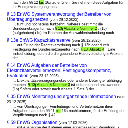
nach den §§ 12
bis
16a zu erfüllen. Sie nehmen diese Aufgaben für
ihr Energieversorgungsnetz ...
§ 13 EnWG Systemverantwortung der Betreiber von
Übertragungsnetzen
(vom 29.12.2023)
... fünf und höchstens fünfzehn; Näheres bestimmt die
Bundesnetzagentur nach
§ 13j Absatz 5 Nummer 2
. (1b)
(aufgehoben) (1c) Im Rahmen der Auswahlentscheidung nach ...
§ 13e EnWG Kapazitätsreserve
(vom 29.12.2023)
... auf Grund der Rechtsverordnung nach § 13h oder durch
Festlegung der Bundesnetzagentur nach
§ 13j Absatz 4
. Eine
Entscheidung, durch die die gebundene Reserveleistung 5 Prozent
der ...
§ 14 EnWG Aufgaben der Betreiber von
Elektrizitätsverteilernetzen; Festlegungskompetenz,
Evaluation
(vom 23.12.2025)
... Elektrizitätsversorgungsnetze oder anderer Beteiligter abhängig
machen.
§ 13j Absatz 5 Nummer 3
ist entsprechend anzuwenden.
(1b) Sofern oder soweit nach Absatz 1 Satz 3 der ...
§ 35 EnWG Monitoring und ergänzende Informationen
(vom
23.12.2025)
... von Übertragungs-, Fernleitungs- und Verteilernetzen ihren
Aufgaben nach den §§ 11
bis
16a nachkommen; 9. die Erfüllung der
Verpflichtungen nach § 42; ...
§ 59 EnWG Organisation
(vom 17.03.2026)
... mit Ausnahme der Kriterien einer angemessenen Vergütung, 7.