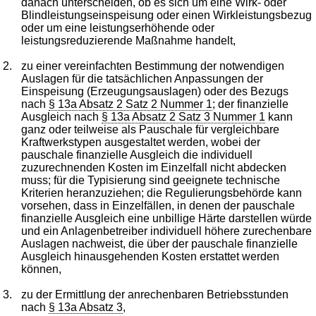
danach unterscheiden, ob es sich um eine Wirk- oder
Blindleistungseinspeisung oder einen Wirkleistungsbezug
oder um eine leistungserhöhende oder
leistungsreduzierende Maßnahme handelt,
2.
zu einer vereinfachten Bestimmung der notwendigen
Auslagen für die tatsächlichen Anpassungen der
Einspeisung (Erzeugungsauslagen) oder des Bezugs
nach
§ 13a Absatz 2 Satz 2 Nummer 1
; der finanzielle
Ausgleich nach
§ 13a Absatz 2 Satz 3 Nummer 1
kann
ganz oder teilweise als Pauschale für vergleichbare
Kraftwerkstypen ausgestaltet werden, wobei der
pauschale finanzielle Ausgleich die individuell
zuzurechnenden Kosten im Einzelfall nicht abdecken
muss; für die Typisierung sind geeignete technische
Kriterien heranzuziehen; die Regulierungsbehörde kann
vorsehen, dass in Einzelfällen, in denen der pauschale
finanzielle Ausgleich eine unbillige Härte darstellen würde
und ein Anlagenbetreiber individuell höhere zurechenbare
Auslagen nachweist, die über der pauschale finanzielle
Ausgleich hinausgehenden Kosten erstattet werden
können,
3.
zu der Ermittlung der anrechenbaren Betriebsstunden
nach
§ 13a Absatz 3
,