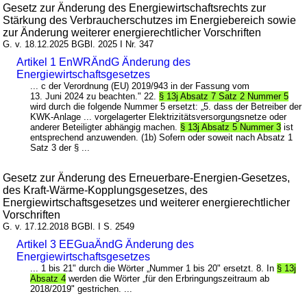
Gesetz zur Änderung des Energiewirtschaftsrechts zur
Stärkung des Verbraucherschutzes im Energiebereich sowie
zur Änderung weiterer energierechtlicher Vorschriften
G. v. 18.12.2025 BGBl. 2025 I Nr. 347
Artikel 1 EnWRÄndG Änderung des
Energiewirtschaftsgesetzes
... c der Verordnung (EU) 2019/943 in der Fassung vom
13. Juni 2024 zu beachten." 22.
§ 13j Absatz 7 Satz 2 Nummer 5
wird durch die folgende Nummer 5 ersetzt: „5. dass der Betreiber der
KWK-Anlage ... vorgelagerter Elektrizitätsversorgungsnetze oder
anderer Beteiligter abhängig machen.
§ 13j Absatz 5 Nummer 3
ist
entsprechend anzuwenden. (1b) Sofern oder soweit nach Absatz 1
Satz 3 der § ...
Gesetz zur Änderung des Erneuerbare-Energien-Gesetzes,
des Kraft-Wärme-Kopplungsgesetzes, des
Energiewirtschaftsgesetzes und weiterer energierechtlicher
Vorschriften
G. v. 17.12.2018 BGBl. I S. 2549
Artikel 3 EEGuaÄndG Änderung des
Energiewirtschaftsgesetzes
... 1 bis 21" durch die Wörter „Nummer 1 bis 20" ersetzt. 8. In
§ 13j
Absatz 4
werden die Wörter „für den Erbringungszeitraum ab
2018/2019" gestrichen. ...