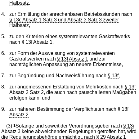
Halbsatz
,
4.
zur Ermittlung der anrechenbaren Betriebsstunden nach
§ 13c Absatz 1 Satz 3 und Absatz 3 Satz 3 zweiter
Halbsatz
,
5.
zu den Kriterien eines systemrelevanten Gaskraftwerks
nach
§ 13f Absatz 1
,
6.
zur Form der Ausweisung von systemrelevanten
Gaskraftwerken nach
§ 13f Absatz 1
und zur
nachträglichen Anpassung an neuere Erkenntnisse,
7.
zur Begründung und Nachweisführung nach
§ 13f
,
8.
zur angemessenen Erstattung von Mehrkosten nach
§ 13f
Absatz 2 Satz 2
, die auch nach pauschalierten Maßgaben
erfolgen kann, und
9.
zur näheren Bestimmung der Verpflichteten nach
§ 13f
Absatz 2
.
(3)
1
Solange und soweit der Verordnungsgeber nach
§ 13i
Absatz 3
keine abweichenden Regelungen getroffen hat, wird
die Regulierungsbehörde ermächtigt, nach
§ 29 Absatz 1