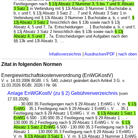
Festlegungen nach
§ 13j Absatz 2 Nummer 3, 5 bis 7 und 9, Absatz
3 Satz 1
in Verbindung mit § 13i Absatz 3 Nummer 1 Buchstabe a,
b, c und f, § 13j Absatz 3 Satz 2 ... 7 und 9, Absatz 3 Satz 1 in
Verbindung mit § 13i Absatz 3 Nummer 1 Buchstabe a, b, c und f,
§
13j Absatz 3 Satz 2
hinsichtlich des § 13b sowie nach § 13j
Absatz 4, 5 und 7, 7a. Entscheidungen ... 1 Buchstabe a, b, c und f,
§ 13j Absatz 3 Satz 2 hinsichtlich des § 13b sowie nach
§ 13j
Absatz 4, 5 und 7
, 7a. Entscheidungen und Aufgaben nach den
§§ 13k und 13l Absatz 3, ...
Inhaltsverzeichnis
|
Ausdrucken/PDF
|
nach oben
Zitat in folgenden Normen
Energiewirtschaftskostenverordnung (EnWGKostV)
V. v. 14.03.2006 BGBl. I S. 540; zuletzt geändert durch Artikel 3 G. v.
11.03.2026 BGBl. 2026 I Nr. 66
Anlage EnWGKostV (zu § 2) Gebührenverzeichnis
(vom
17.03.2026)
... - 30.000 35 Festlegungen nach § 29 Absatz 1 EnWG i. V. m.
§ 13j
EnWG
35.1 Festlegung nach § 29 Absatz 1 EnWG i. V. ... 35.1
Festlegung nach § 29 Absatz 1 EnWG i. V. m.
§ 13j Absatz 1 Satz 1
EnWG
6.500 - 130.000 35.2 Festlegung nach § 29 Absatz 1 ... -
130.000 35.2 Festlegung nach § 29 Absatz 1 EnWG i. V. m.
§ 13j
Absatz 1 Satz 2 EnWG
6.500 - 130.000 35.3 Festlegung nach § 29
Absatz 1 ... - 130.000 35.3 Festlegung nach § 29 Absatz 1 EnWG i.
V. m.
§ 13j Absatz 3 Satz 1
i. V. m. § 13i Absatz 3 Nummer 1 EnWG