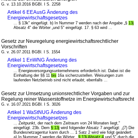
G. v. 13.10.2016 BGBl. I S. 2258
Artikel 6 EEAusG Änderung des
Energiewirtschaftsgesetzes
... § 13k" eingefügt. b) In Nummer 7 werden nach der Angabe „§
13j
Absatz 4" die Wörter „und 5" eingefügt. 17. § 63 wird ...
Gesetz zur Neuregelung energiewirtschaftsrechtlicher
Vorschriften
G. v. 26.07.2011 BGBl. I S. 1554
Artikel 1 EnWNG Änderung des
Energiewirtschaftsgesetzes
... Energieversorgungsunternehmens erforderlich ist. Dabei ist die
Einhaltung der §§ 11
bis
16a sicherzustellen. Weisungen zum
laufenden Netzbetrieb sind nicht erlaubt; ebenfalls ...
Gesetz zur Umsetzung unionsrechtlicher Vorgaben und zur
Regelung reiner Wasserstoffnetze im Energiewirtschaftsrecht
G. v. 16.07.2021 BGBl. I S. 3026
Artikel 1 WaStNUG Änderung des
Energiewirtschaftsgesetzes
... Zeitpunkt, der nach dem Zeitraum von 24 Monaten liegt,"
eingefügt. 23b. Dem
§ 13j
wird folgender Absatz 7 angefügt: „(7) Die
Bundesnetzagentur kann durch ... 1 Satz 2 wird wie folgt geändert:
a) In Nummer 7 werden die Wörter „
§ 13j Absatz 4
und 5" durch die