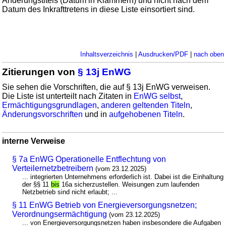
Änderungstitels (Datum in Klammern) und nicht nach dem
Datum des Inkrafttretens in diese Liste einsortiert sind.
Inhaltsverzeichnis
|
Ausdrucken/PDF
|
nach oben
Zitierungen von
§ 13j EnWG
Sie sehen die Vorschriften, die auf § 13j EnWG verweisen.
Die Liste ist unterteilt nach Zitaten in
EnWG selbst
,
Ermächtigungsgrundlagen
,
anderen geltenden Titeln
,
Änderungsvorschriften
und in
aufgehobenen Titeln
.
interne Verweise
§ 7a EnWG Operationelle Entflechtung von
Verteilernetzbetreibern
(vom 23.12.2025)
... integrierten Unternehmens erforderlich ist. Dabei ist die Einhaltung
der §§ 11
bis
16a sicherzustellen. Weisungen zum laufenden
Netzbetrieb sind nicht erlaubt; ...
§ 11 EnWG Betrieb von Energieversorgungsnetzen;
Verordnungsermächtigung
(vom 23.12.2025)
... von Energieversorgungsnetzen haben insbesondere die Aufgaben