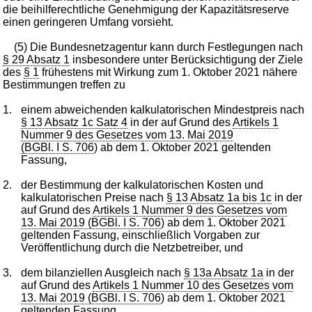
die beihilferechtliche Genehmigung der Kapazitätsreserve
einen geringeren Umfang vorsieht.
(5) Die Bundesnetzagentur kann durch Festlegungen nach
§ 29 Absatz 1
insbesondere unter Berücksichtigung der Ziele
des
§ 1
frühestens mit Wirkung zum 1. Oktober 2021 nähere
Bestimmungen treffen zu
1.
einem abweichenden kalkulatorischen Mindestpreis nach
§ 13 Absatz 1c Satz 4
in der auf Grund des
Artikels 1
Nummer 9 des Gesetzes vom 13. Mai 2019
(BGBl. I S. 706
) ab dem 1. Oktober 2021 geltenden
Fassung,
2.
der Bestimmung der kalkulatorischen Kosten und
kalkulatorischen Preise nach
§ 13 Absatz 1a bis 1c
in der
auf Grund des
Artikels 1 Nummer 9 des Gesetzes vom
13. Mai 2019 (BGBl. I S. 706
) ab dem 1. Oktober 2021
geltenden Fassung, einschließlich Vorgaben zur
Veröffentlichung durch die Netzbetreiber, und
3.
dem bilanziellen Ausgleich nach
§ 13a Absatz 1a
in der
auf Grund des
Artikels 1 Nummer 10 des Gesetzes vom
13. Mai 2019 (BGBl. I S. 706
) ab dem 1. Oktober 2021
geltenden Fassung.