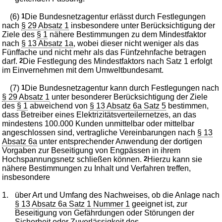
(6)
1
Die Bundesnetzagentur erlässt durch Festlegungen
nach
§ 29 Absatz 1
insbesondere unter Berücksichtigung der
Ziele des
§ 1
nähere Bestimmungen zu dem Mindestfaktor
nach
§ 13 Absatz 1a
, wobei dieser nicht weniger als das
Fünffache und nicht mehr als das Fünfzehnfache betragen
darf.
2
Die Festlegung des Mindestfaktors nach Satz 1 erfolgt
im Einvernehmen mit dem Umweltbundesamt.
(7)
1
Die Bundesnetzagentur kann durch Festlegungen nach
§ 29 Absatz 1
unter besonderer Berücksichtigung der Ziele
des
§ 1
abweichend von
§ 13 Absatz 6a Satz 5
bestimmen,
dass Betreiber eines Elektrizitätsverteilernetzes, an das
mindestens 100.000 Kunden unmittelbar oder mittelbar
angeschlossen sind, vertragliche Vereinbarungen nach
§ 13
Absatz 6a
unter entsprechender Anwendung der dortigen
Vorgaben zur Beseitigung von Engpässen in ihrem
Hochspannungsnetz schließen können.
2
Hierzu kann sie
nähere Bestimmungen zu Inhalt und Verfahren treffen,
insbesondere
1.
über Art und Umfang des Nachweises, ob die Anlage nach
§ 13 Absatz 6a Satz 1 Nummer 1
geeignet ist, zur
Beseitigung von Gefährdungen oder Störungen der
Sicherheit oder Zuverlässigkeit des