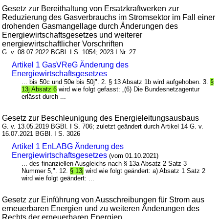
Gesetz zur Bereithaltung von Ersatzkraftwerken zur
Reduzierung des Gasverbrauchs im Stromsektor im Fall einer
drohenden Gasmangellage durch Änderungen des
Energiewirtschaftsgesetzes und weiterer
energiewirtschaftlicher Vorschriften
G. v. 08.07.2022 BGBl. I S. 1054; 2023 I Nr. 27
Artikel 1 GasVReG Änderung des
Energiewirtschaftsgesetzes
... bis 50c und 50e bis 50j". 2. § 13 Absatz 1b wird aufgehoben. 3.
§
13j Absatz 6
wird wie folgt gefasst: „(6) Die Bundesnetzagentur
erlässt durch ...
Gesetz zur Beschleunigung des Energieleitungsausbaus
G. v. 13.05.2019 BGBl. I S. 706; zuletzt geändert durch Artikel 14 G. v.
16.07.2021 BGBl. I S. 3026
Artikel 1 EnLABG Änderung des
Energiewirtschaftsgesetzes
(vom 01.10.2021)
... des finanziellen Ausgleichs nach § 13a Absatz 2 Satz 3
Nummer 5,". 12.
§ 13j
wird wie folgt geändert: a) Absatz 1 Satz 2
wird wie folgt geändert: ...
Gesetz zur Einführung von Ausschreibungen für Strom aus
erneuerbaren Energien und zu weiteren Änderungen des
Rechts der erneuerbaren Energien