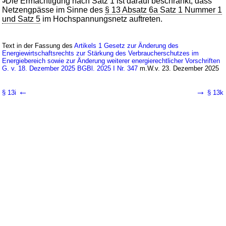
3
Die Ermächtigung nach Satz 1 ist darauf beschränkt, dass
Netzengpässe im Sinne des
§ 13 Absatz 6a Satz 1 Nummer 1
und Satz 5
im Hochspannungsnetz auftreten.
Text in der Fassung des
Artikels 1 Gesetz zur Änderung des
Energiewirtschaftsrechts zur Stärkung des Verbraucherschutzes im
Energiebereich sowie zur Änderung weiterer energierechtlicher Vorschriften
G. v. 18. Dezember 2025 BGBl. 2025 I Nr. 347
m.W.v. 23. Dezember 2025
←
→
§ 13i
§ 13k