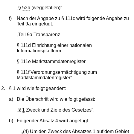
„§
53b
(weggefallen)".
f)
Nach der Angabe zu §
111c
wird folgende Angabe zu
Teil 9a eingefügt:
„Teil 9a Transparenz
§
111d
Einrichtung einer nationalen
Informationsplattform
§
111e
Marktstammdatenregister
§
111f
Verordnungsermächtigung zum
Marktstammdatenregister".
2.
§
1
wird wie folgt geändert:
a)
Die Überschrift wird wie folgt gefasst:
„§
1
Zweck und Ziele des Gesetzes".
b)
Folgender Absatz 4 wird angefügt:
„(4) Um den Zweck des Absatzes 1 auf dem Gebiet