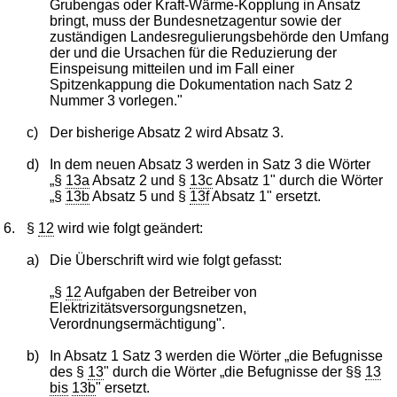
Grubengas oder Kraft-Wärme-Kopplung in Ansatz
bringt, muss der Bundesnetzagentur sowie der
zuständigen Landesregulierungsbehörde den Umfang
der und die Ursachen für die Reduzierung der
Einspeisung mitteilen und im Fall einer
Spitzenkappung die Dokumentation nach Satz 2
Nummer 3 vorlegen."
c)
Der bisherige Absatz 2 wird Absatz 3.
d)
In dem neuen Absatz 3 werden in Satz 3 die Wörter
„§
13a
Absatz 2 und §
13c
Absatz 1" durch die Wörter
„§
13b
Absatz 5 und §
13f
Absatz 1" ersetzt.
6.
§
12
wird wie folgt geändert:
a)
Die Überschrift wird wie folgt gefasst:
„§
12
Aufgaben der Betreiber von
Elektrizitätsversorgungsnetzen,
Verordnungsermächtigung".
b)
In Absatz 1 Satz 3 werden die Wörter „die Befugnisse
des §
13
" durch die Wörter „die Befugnisse der §§
13
bis
13b
" ersetzt.