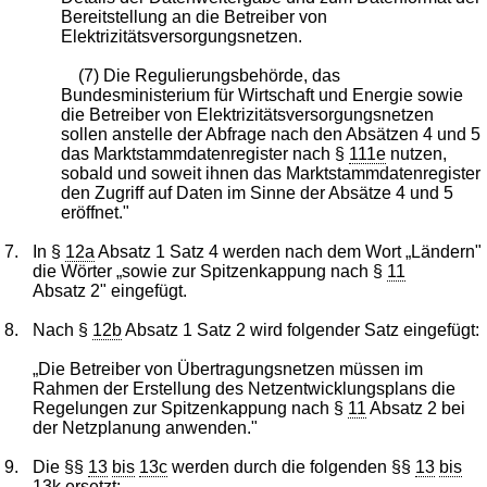
Bereitstellung an die Betreiber von
Elektrizitätsversorgungsnetzen.
(7) Die Regulierungsbehörde, das
Bundesministerium für Wirtschaft und Energie sowie
die Betreiber von Elektrizitätsversorgungsnetzen
sollen anstelle der Abfrage nach den Absätzen 4 und 5
das Marktstammdatenregister nach §
111e
nutzen,
sobald und soweit ihnen das Marktstammdatenregister
den Zugriff auf Daten im Sinne der Absätze 4 und 5
eröffnet."
7.
In §
12a
Absatz 1 Satz 4 werden nach dem Wort „Ländern"
die Wörter „sowie zur Spitzenkappung nach §
11
Absatz 2" eingefügt.
8.
Nach §
12b
Absatz 1 Satz 2 wird folgender Satz eingefügt:
„Die Betreiber von Übertragungsnetzen müssen im
Rahmen der Erstellung des Netzentwicklungsplans die
Regelungen zur Spitzenkappung nach §
11
Absatz 2 bei
der Netzplanung anwenden."
9.
Die §§
13
bis
13c
werden durch die folgenden §§
13
bis
13k
ersetzt: