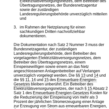
Elektrizitätsversorgungsnetzes, dem Betreiber des
Übertragungsnetzes, der Bundesnetzagentur
sowie der zuständigen
Landesregulierungsbehörde unverzüglich mitteilen
und
3.
im Rahmen der Netzplanung für einen
sachkundigen Dritten nachvollziehbar
dokumentieren.
Die Dokumentation nach Satz 2 Nummer 3 muss der
Bundesnetzagentur, der zuständigen
Landesregulierungsbehörde, dem Betreiber des
vorgelagerten Elektrizitätsversorgungsnetzes, dem
Betreiber des Übertragungsnetzes, einem
Einspeisewilligen sowie einem an das Netz
angeschlossenen Anlagenbetreiber auf Verlangen
unverzüglich vorgelegt werden. Die §§
13
und
14
und
die §§
11
,
14
und
15
des
Erneuerbare-Energien-
Gesetzes
bleiben unberührt. Ein Betreiber des
Elektrizitätsversorgungsnetzes, der nach §
15
Absatz 2
Satz 1 des
Erneuerbare-Energien-Gesetzes
Kosten für
die Reduzierung der Einspeisung von mehr als 3
Prozent der jährlichen Stromerzeugung einer Anlage
zur Erzeugung von Strom aus erneuerbaren Energien,