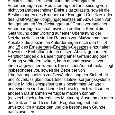
Elektrizität nach Ausschöpfung der vertraglichen
Vereinbarungen zur Reduzierung der Einspeisung von
nicht vorrangberechtigter Elektrizität zulässig, soweit die
Bestimmungen des
Erneuerbare-Energien-Gesetzes
oder
des
Kraft-Wärme-Kopplungsgesetzes
ein Abweichen von
den genannten Verpflichtungen auf Grund vertraglicher
Vereinbarungen ausnahmsweise eröffnen. Beruht die
Gefährdung oder Störung auf einer Überlastung der
Netzkapazität, so sind im Rahmen von Maßnahmen nach
Absatz 2 die speziellen Anforderungen nach den §§
14
und
15
des
Erneuerbare-Energien-Gesetzes
einzuhalten.
Soweit die Einhaltung der in diesem Absatz genannten
Verpflichtungen die Beseitigung einer Gefährdung oder
Störung verhindern würde, kann ausnahmsweise von
ihnen abgewichen werden. Ein solcher Ausnahmefall liegt
insbesondere vor, soweit die Betreiber von
Übertragungsnetzen zur Gewährleistung der Sicherheit
und Zuverlässigkeit des Elektrizitätsversorgungssystems
auf die Mindesteinspeisung aus bestimmten Anlagen
angewiesen sind und keine technisch gleich wirksamen
anderen Maßnahmen verfügbar machen können
(netztechnisch erforderliches Minimum). Ausnahmen nach
den Sätzen 4 und 5 sind der Regulierungsbehörde
unverzüglich anzuzeigen und die besonderen Gründe
nachzuweisen.