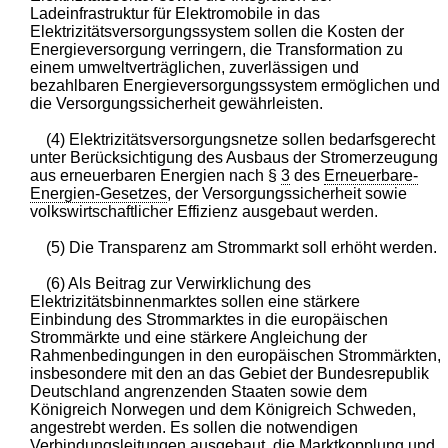
Ladeinfrastruktur für Elektromobile in das
Elektrizitätsversorgungssystem sollen die Kosten der
Energieversorgung verringern, die Transformation zu
einem umweltverträglichen, zuverlässigen und
bezahlbaren Energieversorgungssystem ermöglichen und
die Versorgungssicherheit gewährleisten.
(4) Elektrizitätsversorgungsnetze sollen bedarfsgerecht
unter Berücksichtigung des Ausbaus der Stromerzeugung
aus erneuerbaren Energien nach §
3
des
Erneuerbare-
Energien-Gesetzes
, der Versorgungssicherheit sowie
volkswirtschaftlicher Effizienz ausgebaut werden.
(5) Die Transparenz am Strommarkt soll erhöht werden.
(6) Als Beitrag zur Verwirklichung des
Elektrizitätsbinnenmarktes sollen eine stärkere
Einbindung des Strommarktes in die europäischen
Strommärkte und eine stärkere Angleichung der
Rahmenbedingungen in den europäischen Strommärkten,
insbesondere mit den an das Gebiet der Bundesrepublik
Deutschland angrenzenden Staaten sowie dem
Königreich Norwegen und dem Königreich Schweden,
angestrebt werden. Es sollen die notwendigen
Verbindungsleitungen ausgebaut, die Marktkopplung und