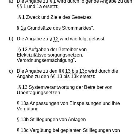
a)
Die Angabe zu §
1
wird durch folgende Angabe zu den
§§
1
und
1a
ersetzt:
„§
1
Zweck und Ziele des Gesetzes
§
1a
Grundsätze des Strommarktes".
b)
Die Angabe zu §
12
wird wie folgt gefasst:
„§
12
Aufgaben der Betreiber von
Elektrizitätsversorgungsnetzen,
Verordnungsermächtigung".
c)
Die Angabe zu den §§
13
bis
13c
wird durch die
Angabe zu den §§
13
bis
13k
ersetzt:
„§
13
Systemverantwortung der Betreiber von
Übertragungsnetzen
§
13a
Anpassungen von Einspeisungen und ihre
Vergütung
§
13b
Stilllegungen von Anlagen
§
13c
Vergütung bei geplanten Stilllegungen von