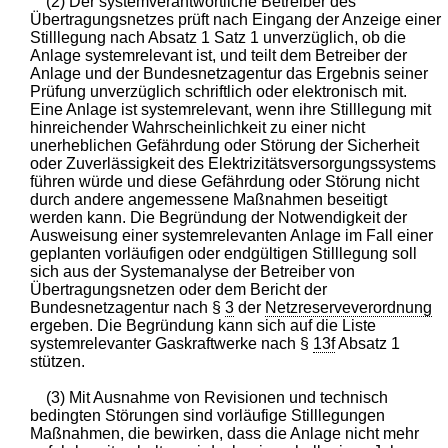
(2) Der systemverantwortliche Betreiber des
Übertragungsnetzes prüft nach Eingang der Anzeige einer
Stilllegung nach Absatz 1 Satz 1 unverzüglich, ob die
Anlage systemrelevant ist, und teilt dem Betreiber der
Anlage und der Bundesnetzagentur das Ergebnis seiner
Prüfung unverzüglich schriftlich oder elektronisch mit.
Eine Anlage ist systemrelevant, wenn ihre Stilllegung mit
hinreichender Wahrscheinlichkeit zu einer nicht
unerheblichen Gefährdung oder Störung der Sicherheit
oder Zuverlässigkeit des Elektrizitätsversorgungssystems
führen würde und diese Gefährdung oder Störung nicht
durch andere angemessene Maßnahmen beseitigt
werden kann. Die Begründung der Notwendigkeit der
Ausweisung einer systemrelevanten Anlage im Fall einer
geplanten vorläufigen oder endgültigen Stilllegung soll
sich aus der Systemanalyse der Betreiber von
Übertragungsnetzen oder dem Bericht der
Bundesnetzagentur nach §
3
der
Netzreserveverordnung
ergeben. Die Begründung kann sich auf die Liste
systemrelevanter Gaskraftwerke nach §
13f
Absatz 1
stützen.
(3) Mit Ausnahme von Revisionen und technisch
bedingten Störungen sind vorläufige Stilllegungen
Maßnahmen, die bewirken, dass die Anlage nicht mehr