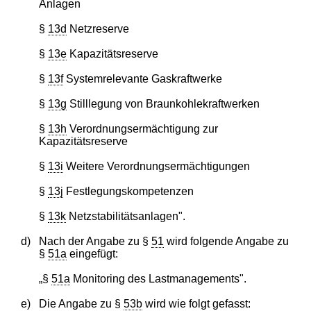
Anlagen
§
13d
Netzreserve
§
13e
Kapazitätsreserve
§
13f
Systemrelevante Gaskraftwerke
§
13g
Stilllegung von Braunkohlekraftwerken
§
13h
Verordnungsermächtigung zur
Kapazitätsreserve
§
13i
Weitere Verordnungsermächtigungen
§
13j
Festlegungskompetenzen
§
13k
Netzstabilitätsanlagen".
d)
Nach der Angabe zu §
51
wird folgende Angabe zu
§
51a
eingefügt:
„§
51a
Monitoring des Lastmanagements".
e)
Die Angabe zu §
53b
wird wie folgt gefasst: