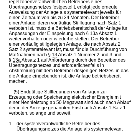
regelzonenverantwortlichen Betreibers eines
Übertragungsnetzes festgestellt, erfolgt jede erneute
Ausweisung der Anlage als systemrelevant jeweils für
einen Zeitraum von bis zu 24 Monaten. Der Betreiber
einer Anlage, deren vorläufige Stilllegung nach Satz 1
verboten ist, muss die Betriebsbereitschaft der Anlage für
Anpassungen der Einspeisung nach §
13a
Absatz 1
weiter vorhalten oder wiederherstellen. Der Betreiber
einer vorläufig stillgelegten Anlage, die nach Absatz 2
Satz 2 systemrelevant ist, muss für die Durchführung von
Maßnahmen nach §
13
Absatz 1 Nummer 2 und 3 und
§
13a
Absatz 1 auf Anforderung durch den Betreiber des
Übertragungsnetzes und erforderlichenfalls in
Abstimmung mit dem Betreiber desjenigen Netzes, in das
die Anlage eingebunden ist, die Anlage betriebsbereit
machen.
(5) Endgültige Stilllegungen von Anlagen zur
Erzeugung oder Speicherung elektrischer Energie mit
einer Nennleistung ab 50 Megawatt sind auch nach Ablauf
der in der Anzeige genannten Frist nach Absatz 1 Satz 1
verboten, solange und soweit
1.
der systemverantwortliche Betreiber des
Übertragungsnetzes die Anlage als systemrelevant