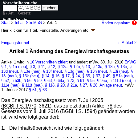
Vorschriftensuche
§ / Art.
Gesetz
Volltextsuche
Start
>
Inhalt StroMaG
>
Art. 1
Änderungsalarm
Hier klicken für
Titel, Fundstelle, Änderungen
etc.
nur in StroMaG
Artikel 1 - Strommarktgesetz (StroMaG
k.a.Abk.
)
←
→
Eingangsformel
Artikel 2
G. v. 26.07.2016
BGBl. I S. 1786
(
Nr. 37
); Geltung ab 30.07.2016,
Artikel 1 Änderung des Energiewirtschaftsgesetzes
abweichend siehe
Artikel 13
13 Änderungen
|
Drucksachen / Entwurf / Begründung
|
Artikel 1 wird in
16 Vorschriften zitiert
und ändert mWv. 30. Juli 2016
EnWG
wird in 28 Vorschriften zitiert
§ 1
,
§ 1a (neu)
,
§ 3
,
§ 11
,
§ 12
,
§ 12a
,
§ 12b
,
§ 13
,
§ 13a
,
§ 13b
,
§ 13c
,
§
13d (neu)
,
§ 13e (neu)
,
§ 13f (neu)
,
§ 13g (neu)
,
§ 13h (neu)
,
§ 13i (neu)
,
§
13j (neu)
,
§ 13k (neu)
,
§ 14
,
§ 16
,
§ 17
,
§ 24
,
§ 35
,
§ 37
,
§ 49
,
§ 51a (neu)
,
§ 52
,
§ 53b
,
§ 56
,
§ 59
,
§ 63
,
§ 68a
,
§ 73
,
§ 91
,
§ 95
,
§ 95b
,
§ 111d (neu)
,
§
111e (neu)
,
§ 111f (neu)
,
§ 118
,
§ 20
,
§ 21a
,
§ 27
,
§ 28
,
Anlage (neu)
, mWv.
1. Januar 2017
§ 51
,
§ 63
Das
Energiewirtschaftsgesetz
vom
7. Juli 2005
(BGBl. I S. 1970
, 3621), das zuletzt durch Artikel
78
des
Gesetzes vom
8. Juli 2016 (BGBl. I S. 1594
) geändert worden
ist, wird wie folgt geändert:
1.
Die Inhaltsübersicht wird wie folgt geändert: