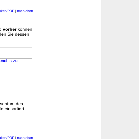
cken/PDF
|
nach oben
d
vorher
können
nden Sie dessen
richts zur
gsdatum des
e einsortiert
cken/PDF
|
nach oben