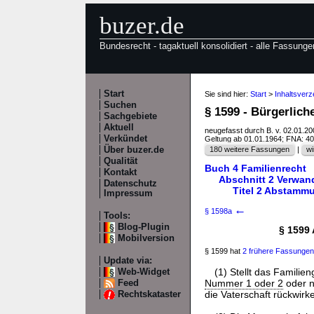
buzer.de
Bundesrecht - tagaktuell konsolidiert - alle Fassunge
Start
Sie sind hier:
Start
>
Inhaltsver
Suchen
§ 1599 - Bürgerlic
Sachgebiete
Aktuell
neugefasst durch B. v. 02.01.2
Verkündet
Geltung ab 01.01.1964; FNA: 4
Über buzer.de
180 weitere Fassungen
|
wi
Qualität
Buch 4 Familienrecht
Kontakt
Abschnitt 2 Verwan
Datenschutz
Titel 2 Abstamm
Impressum
←
§ 1598a
Tools:
Blog-Plugin
§ 1599 
Mobilversion
§ 1599 hat
2 frühere Fassungen
Update via:
(1) Stellt das Familie
Web-Widget
Nummer 1 oder 2
oder 
Feed
die Vaterschaft rückwir
Rechtskataster