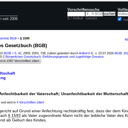
Vorschriftensuche
Vollt
§ / Artikel
Gesetz
n seit 2006
nu
zeichnis BGB
>
§ 1599
Ma
hes Gesetzbuch (BGB)
002
BGBl. I S. 42
, 2909; 2003, 738; zuletzt geändert durch
Artikel 6
G. v. 23.07.2026
BGBl. 202
00-2
Bürgerliches Gesetzbuch, Einführungsgesetz und zugehörige Gesetze
rd in 2387 Vorschriften zitiert
dtschaft
ung
Anfechtbarkeit der Vaterschaft; Unanfechtbarkeit der Mutterschaf
und wird in
4 Vorschriften zitiert
ngericht auf Grund einer Anfechtung rechtskräftig fest, dass der dem K
nach
§ 1593
als Vater zugeordnete Mann nicht der leibliche Vater des Kin
kend ab Geburt des Kindes.