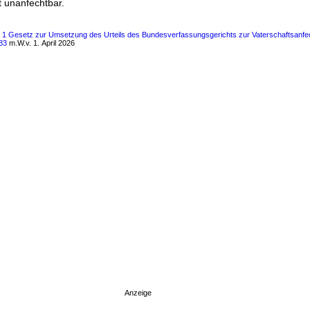
st unanfechtbar.
s 1 Gesetz zur Umsetzung des Urteils des Bundesverfassungsgerichts zur Vaterschaftsanfe
83
m.W.v. 1. April 2026
Anzeige