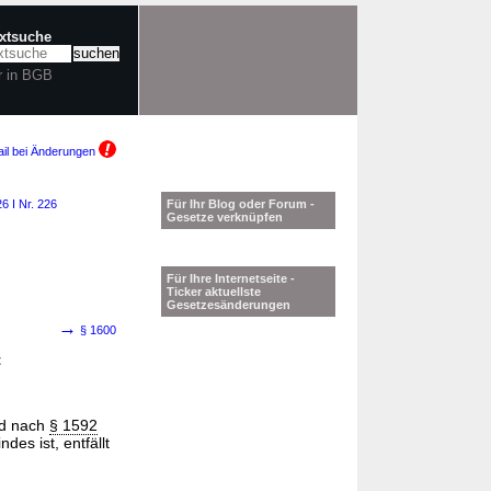
extsuche
r in BGB
il bei Änderungen
6 I Nr. 226
Für Ihr Blog oder Forum -
Gesetze verknüpfen
Für Ihre Internetseite -
Ticker aktuellste
Gesetzesänderungen
→
§ 1600
t
ind nach
§ 1592
des ist, entfällt