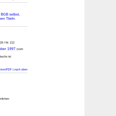
n
BGB selbst
,
en Titeln
.
26 I Nr. 212
mber 1997
(vom
buchs ist
cken/PDF
|
nach oben
rlichen