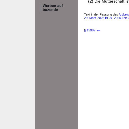
(2) Die Mutterschaft i
Werben auf
buzer.de
Text in der Fassung des
Artikel
29. März 2026 BGBl. 2026 I Nr. 
←
§ 1598a