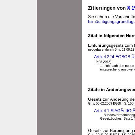
Zitierungen von
§ 
Sie sehen die Vorschrifte
Ermächtigungsgrundlag
Zitat in folgenden No
Einführungsgesetz zum 
neugefasst durch B. v. 21.09.199
Artikel 224 EGBGB Ü
19.05.2013)
... sich nach den neuen
entsprechend anzuwenden
Zitate in Änderungsvor
Gesetz zur Änderung de
G. v. 05.02.2009 BGBl. I S. 158
Artikel 1 StAGÄndG 
... Bundesvertriebenen
Gesetzbuches. Satz 1 fi
Gesetz zur Bereinigung
G. v. 20.11.2015 BGBl. I S. 2010