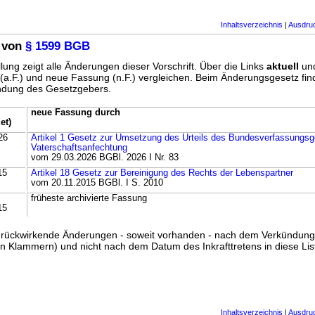
Inhaltsverzeichnis
|
Ausdru
 von
§ 1599 BGB
lung zeigt alle Änderungen dieser Vorschrift. Über die Links
aktuell
un
g (a.F.) und neue Fassung (n.F.) vergleichen. Beim Änderungsgesetz fi
ündung des Gesetzgebers.
neue Fassung durch
et)
26
Artikel 1 Gesetz zur Umsetzung des Urteils des Bundesverfassungsge
Vaterschaftsanfechtung
vom 29.03.2026 BGBl. 2026 I Nr. 83
15
Artikel 18 Gesetz zur Bereinigung des Rechts der Lebenspartner
vom 20.11.2015 BGBl. I S. 2010
früheste archivierte Fassung
15
ss rückwirkende Änderungen - soweit vorhanden - nach dem Verkündun
n Klammern) und nicht nach dem Datum des Inkrafttretens in diese List
Inhaltsverzeichnis
|
Ausdru