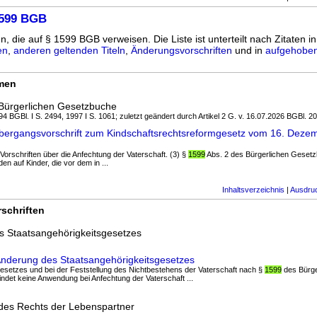
1599 BGB
n, die auf § 1599 BGB verweisen. Die Liste ist unterteilt nach Zitaten i
en
,
anderen geltenden Titeln
,
Änderungsvorschriften
und in
aufgehoben
rmen
Bürgerlichen Gesetzbuche
4 BGBl. I S. 2494, 1997 I S. 1061; zuletzt geändert durch Artikel 2 G. v. 16.07.2026 BGBl. 20
bergangsvorschrift zum Kindschaftsrechtsreformgesetz vom 16. Deze
 Vorschriften über die Anfechtung der Vaterschaft. (3) §
1599
Abs. 2 des Bürgerlichen Gesetz
 auf Kinder, die vor dem in ...
Inhaltsverzeichnis
|
Ausdru
schriften
s Staatsangehörigkeitsgesetzes
Änderung des Staatsangehörigkeitsgesetzes
gesetzes und bei der Feststellung des Nichtbestehens der Vaterschaft nach §
1599
des Bürge
ndet keine Anwendung bei Anfechtung der Vaterschaft ...
 des Rechts der Lebenspartner