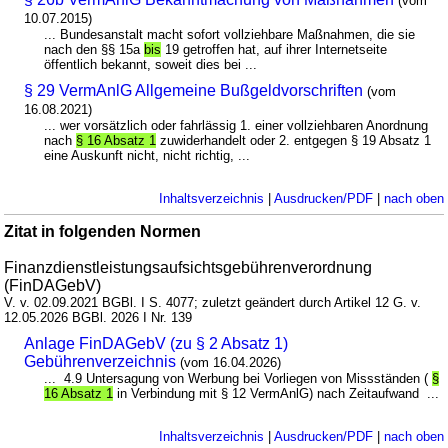
(vom
10.07.2015)
... Bundesanstalt macht sofort vollziehbare Maßnahmen, die sie
nach den §§ 15a
bis
19 getroffen hat, auf ihrer Internetseite
öffentlich bekannt, soweit dies bei ...
§ 29 VermAnlG Allgemeine Bußgeldvorschriften
(vom
16.08.2021)
... wer vorsätzlich oder fahrlässig 1. einer vollziehbaren Anordnung
nach
§ 16 Absatz 1
zuwiderhandelt oder 2. entgegen § 19 Absatz 1
eine Auskunft nicht, nicht richtig, ...
Inhaltsverzeichnis
|
Ausdrucken/PDF
|
nach oben
Zitat in folgenden Normen
Finanzdienstleistungsaufsichtsgebührenverordnung
(FinDAGebV)
V. v. 02.09.2021 BGBl. I S. 4077; zuletzt geändert durch Artikel 12 G. v.
12.05.2026 BGBl. 2026 I Nr. 139
Anlage FinDAGebV (zu § 2 Absatz 1)
Gebührenverzeichnis
(vom 16.04.2026)
... 4.9 Untersagung von Werbung bei Vorliegen von Missständen (
§
16 Absatz 1
in Verbindung mit § 12 VermAnlG) nach Zeitaufwand ...
Inhaltsverzeichnis
|
Ausdrucken/PDF
|
nach oben