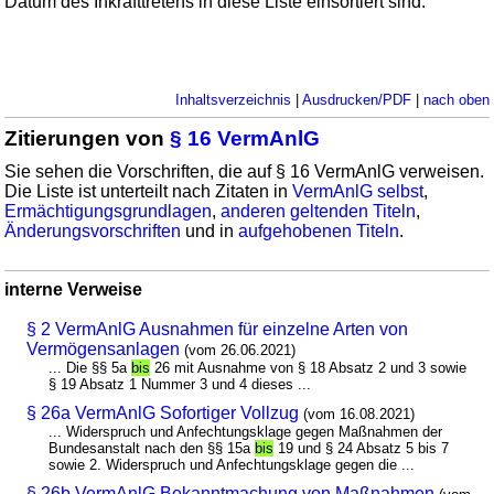
Datum des Inkrafttretens in diese Liste einsortiert sind.
Inhaltsverzeichnis
|
Ausdrucken/PDF
|
nach oben
Zitierungen von
§ 16 VermAnlG
Sie sehen die Vorschriften, die auf § 16 VermAnlG verweisen.
Die Liste ist unterteilt nach Zitaten in
VermAnlG selbst
,
Ermächtigungsgrundlagen
,
anderen geltenden Titeln
,
Änderungsvorschriften
und in
aufgehobenen Titeln
.
interne Verweise
§ 2 VermAnlG Ausnahmen für einzelne Arten von
Vermögensanlagen
(vom 26.06.2021)
... Die §§ 5a
bis
26 mit Ausnahme von § 18 Absatz 2 und 3 sowie
§ 19 Absatz 1 Nummer 3 und 4 dieses ...
§ 26a VermAnlG Sofortiger Vollzug
(vom 16.08.2021)
... Widerspruch und Anfechtungsklage gegen Maßnahmen der
Bundesanstalt nach den §§ 15a
bis
19 und § 24 Absatz 5 bis 7
sowie 2. Widerspruch und Anfechtungsklage gegen die ...
§ 26b VermAnlG Bekanntmachung von Maßnahmen