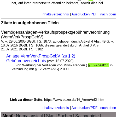
hat, auf ihrer Internetseite öffentlich bekannt, soweit dies bei ...
Inhaltsverzeichnis
|
Ausdrucken/PDF
|
nach oben
Zitate in aufgehobenen Titeln
Vermögensanlagen-Verkaufsprospektgebührenverordnung
(VermVerkProspGebV)
V. v. 29.06.2005 BGBl. I S. 1873; aufgehoben durch Artikel 4 Abs. 49 G. v.
18.07.2016 BGBl. I S. 1666; dieses geändert durch Artikel 3 V. v.
21.07.2021 BGBl. I S. 3182
Anlage VermVerkProspGebV (zu § 2)
Gebührenverzeichnis
(vom 15.07.2020)
... von Werbung bei Vorliegen von Miss- ständen (
§ 16 Absatz 1
in
Verbindung mit § 12 VermAnlG) 2.000 ...
Link zu dieser Seite
: https://www.buzer.de/16_VermAnlG.htm
Inhaltsverzeichnis
|
Ausdrucken/PDF
|
nach oben
Menü:
Normalansicht
|
Start
|
Suchen
|
Sachgebiete
|