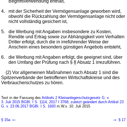
Begriffsverwendung enthält,
4.
mit der Sicherheit der Vermögensanlage geworben wird,
obwohl die Rückzahlung der Vermögensanlage nicht oder
nicht vollständig gesichert ist,
5.
die Werbung mit Angaben insbesondere zu Kosten,
Rendite und Ertrag sowie zur Abhängigkeit vom Verhalten
Dritter erfolgt, durch die in irreführender Weise der
Anschein eines besonders günstigen Angebots entsteht,
6.
die Werbung mit Angaben erfolgt, die geeignet sind, über
den Umfang der Prüfung nach §
8
Absatz 1 irrezuführen.
(2) Vor allgemeinen Maßnahmen nach Absatz 1 sind die
Spitzenverbände der betroffenen Wirtschaftskreise und des
Verbraucherschutzes zu hören.
Text in der Fassung des
Artikels 2 Kleinanlegerschutzgesetz G. v.
3. Juli 2015 BGBl. I S. 1114, 2017 I 3768; zuletzt geändert durch Artikel 23
G. v. 23.06.2017 BGBl. I S. 1693
m.W.v. 10. Juli 2015
←
→
§ 15a
§ 17