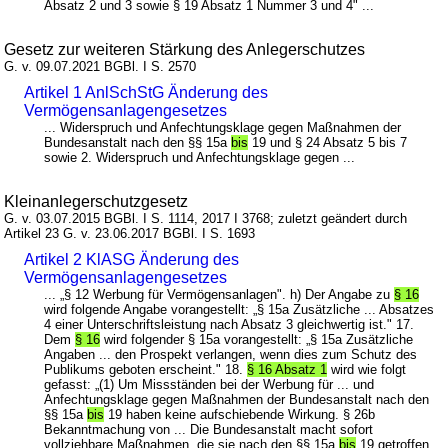
Absatz 2 und 3 sowie § 19 Absatz 1 Nummer 3 und 4" ...
Gesetz zur weiteren Stärkung des Anlegerschutzes
G. v. 09.07.2021 BGBl. I S. 2570
Artikel 1 AnlSchStG Änderung des
Vermögensanlagengesetzes
... Widerspruch und Anfechtungsklage gegen Maßnahmen der
Bundesanstalt nach den §§ 15a
bis
19 und § 24 Absatz 5 bis 7
sowie 2. Widerspruch und Anfechtungsklage gegen ...
Kleinanlegerschutzgesetz
G. v. 03.07.2015 BGBl. I S. 1114, 2017 I 3768; zuletzt geändert durch
Artikel 23 G. v. 23.06.2017 BGBl. I S. 1693
Artikel 2 KlASG Änderung des
Vermögensanlagengesetzes
... „§ 12 Werbung für Vermögensanlagen". h) Der Angabe zu
§ 16
wird folgende Angabe vorangestellt: „§ 15a Zusätzliche ... Absatzes
4 einer Unterschriftsleistung nach Absatz 3 gleichwertig ist." 17.
Dem
§ 16
wird folgender § 15a vorangestellt: „§ 15a Zusätzliche
Angaben ... den Prospekt verlangen, wenn dies zum Schutz des
Publikums geboten erscheint." 18.
§ 16 Absatz 1
wird wie folgt
gefasst: „(1) Um Missständen bei der Werbung für ... und
Anfechtungsklage gegen Maßnahmen der Bundesanstalt nach den
§§ 15a
bis
19 haben keine aufschiebende Wirkung. § 26b
Bekanntmachung von ... Die Bundesanstalt macht sofort
vollziehbare Maßnahmen, die sie nach den §§ 15a
bis
19 getroffen