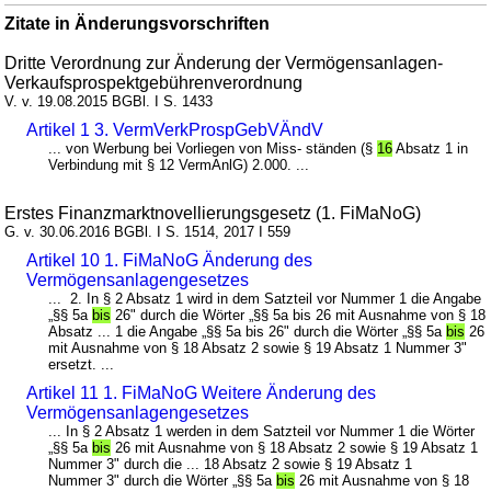
Zitate in Änderungsvorschriften
Dritte Verordnung zur Änderung der Vermögensanlagen-
Verkaufsprospektgebührenverordnung
V. v. 19.08.2015 BGBl. I S. 1433
Artikel 1 3. VermVerkProspGebVÄndV
... von Werbung bei Vorliegen von Miss- ständen (§
16
Absatz 1 in
Verbindung mit § 12 VermAnlG) 2.000. ...
Erstes Finanzmarktnovellierungsgesetz (1. FiMaNoG)
G. v. 30.06.2016 BGBl. I S. 1514, 2017 I 559
Artikel 10 1. FiMaNoG Änderung des
Vermögensanlagengesetzes
... 2. In § 2 Absatz 1 wird in dem Satzteil vor Nummer 1 die Angabe
„§§ 5a
bis
26" durch die Wörter „§§ 5a bis 26 mit Ausnahme von § 18
Absatz ... 1 die Angabe „§§ 5a bis 26" durch die Wörter „§§ 5a
bis
26
mit Ausnahme von § 18 Absatz 2 sowie § 19 Absatz 1 Nummer 3"
ersetzt. ...
Artikel 11 1. FiMaNoG Weitere Änderung des
Vermögensanlagengesetzes
... In § 2 Absatz 1 werden in dem Satzteil vor Nummer 1 die Wörter
„§§ 5a
bis
26 mit Ausnahme von § 18 Absatz 2 sowie § 19 Absatz 1
Nummer 3" durch die ... 18 Absatz 2 sowie § 19 Absatz 1
Nummer 3" durch die Wörter „§§ 5a
bis
26 mit Ausnahme von § 18