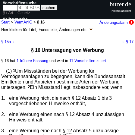
Vorschriftensuche
buzer.de
Normalansicht
§ / Art.
Gesetz
Volltextsuche
Start
>
VermAnlG
>
§ 16
Änderungsalarm
Hier klicken für
Titel, Fundstelle, Änderungen
etc.
nur in VermAnlG
§ 16 - Vermögensanlagengesetz (VermAnlG)
←
→
§ 15a
§ 17
Artikel 1 G. v. 06.12.2011
BGBl. I S. 2481
(
Nr. 63
); zuletzt geändert durch
§ 16 Untersagung von Werbung
Artikel 22
G. v. 04.02.2026
BGBl. 2026 I Nr. 33
Geltung ab 01.06.2012, abweichend siehe
Artikel 26
; FNA: 4110-11
Börsenvorschriften
§ 16 hat
1 frühere Fassung
und wird in
11 Vorschriften zitiert
37 weitere Fassungen
|
Drucksachen / Entwurf / Begründung
|
(1)
1
Um Missständen bei der Werbung für
wird in 134 Vorschriften zitiert
Vermögensanlagen zu begegnen, kann die Bundesanstalt
Abschnitt 2 Verkaufsprospekt, Vermögensanlagen-
Emittenten und Anbietern bestimmte Arten der Werbung
Informationsblatt und Information der Anleger
untersagen.
2
Ein Missstand liegt insbesondere vor, wenn
Unterabschnitt 2 Befugnisse der Bundesanstalt
1.
eine Werbung nicht die nach §
12
Absatz 1 bis 3
vorgeschriebenen Hinweise enthält,
2.
eine Werbung einen nach §
12
Absatz 4 unzulässigen
Hinweis enthält,
3.
eine Werbung eine nach §
12
Absatz 5 unzulässige