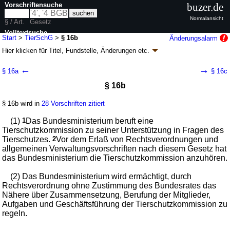
Vorschriftensuche
buzer.de
Normalansicht
§ / Art.
Gesetz
Volltextsuche
Start
>
TierSchG
>
§ 16b
Änderungsalarm
Hier klicken für
Titel, Fundstelle, Änderungen
etc.
nur in TierSchG
§ 16b - Tierschutzgesetz (TierSchG
k.a.Abk.
)
←
→
§ 16a
§ 16c
neugefasst durch B. v. 18.05.2006
BGBl. I S. 1206
, 1313; zuletzt geändert
§ 16b
durch
Artikel 2
Abs. 20 G. v. 20.12.2022
BGBl. I S. 2752
Geltung ab 01.10.1972; FNA: 7833-3
Tierschutz
§ 16b wird in
28 Vorschriften zitiert
24 weitere Fassungen
|
wird in 151 Vorschriften zitiert
Zehnter Abschnitt Durchführung des Gesetzes
(1)
1
Das Bundesministerium beruft eine
Tierschutzkommission zu seiner Unterstützung in Fragen des
Tierschutzes.
2
Vor dem Erlaß von Rechtsverordnungen und
allgemeinen Verwaltungsvorschriften nach diesem Gesetz hat
das Bundesministerium die Tierschutzkommission anzuhören.
(2) Das Bundesministerium wird ermächtigt, durch
Rechtsverordnung ohne Zustimmung des Bundesrates das
Nähere über Zusammensetzung, Berufung der Mitglieder,
Aufgaben und Geschäftsführung der Tierschutzkommission zu
regeln.