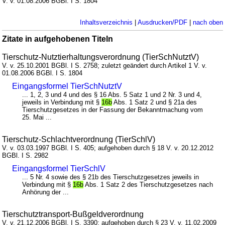
V. v. 01.08.2006 BGBl. I S. 1804
Inhaltsverzeichnis
|
Ausdrucken/PDF
|
nach oben
Zitate in aufgehobenen Titeln
Tierschutz-Nutztierhaltungsverordnung (TierSchNutztV)
V. v. 25.10.2001 BGBl. I S. 2758; zuletzt geändert durch Artikel 1 V. v.
01.08.2006 BGBl. I S. 1804
Eingangsformel TierSchNutztV
... 1, 2, 3 und 4 und des § 16 Abs. 5 Satz 1 und 2 Nr. 3 und 4,
jeweils in Verbindung mit §
16b
Abs. 1 Satz 2 und § 21a des
Tierschutzgesetzes in der Fassung der Bekanntmachung vom
25. Mai ...
Tierschutz-Schlachtverordnung (TierSchlV)
V. v. 03.03.1997 BGBl. I S. 405; aufgehoben durch § 18 V. v. 20.12.2012
BGBl. I S. 2982
Eingangsformel TierSchlV
... 5 Nr. 4 sowie des § 21b des Tierschutzgesetzes jeweils in
Verbindung mit §
16b
Abs. 1 Satz 2 des Tierschutzgesetzes nach
Anhörung der ...
Tierschutztransport-Bußgeldverordnung
V. v. 21.12.2006 BGBl. I S. 3390; aufgehoben durch § 23 V. v. 11.02.2009