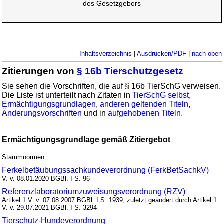
des Gesetzgebers
Inhaltsverzeichnis
|
Ausdrucken/PDF
|
nach oben
Zitierungen von
§ 16b Tierschutzgesetz
Sie sehen die Vorschriften, die auf § 16b TierSchG verweisen.
Die Liste ist unterteilt nach Zitaten in
TierSchG selbst
,
Ermächtigungsgrundlagen
,
anderen geltenden Titeln
,
Änderungsvorschriften
und in
aufgehobenen Titeln
.
Ermächtigungsgrundlage gemäß Zitiergebot
Stammnormen
Ferkelbetäubungssachkundeverordnung (FerkBetSachkV)
V. v. 08.01.2020 BGBl. I S. 96
Referenzlaboratoriumzuweisungsverordnung (RZV)
Artikel 1 V. v. 07.08.2007 BGBl. I S. 1939; zuletzt geändert durch Artikel 1
V. v. 29.07.2021 BGBl. I S. 3294
Tierschutz-Hundeverordnung