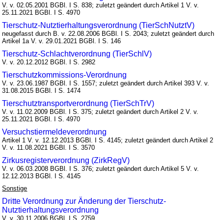
V. v. 02.05.2001 BGBl. I S. 838; zuletzt geändert durch Artikel 1 V. v.
25.11.2021 BGBl. I S. 4970
Tierschutz-Nutztierhaltungsverordnung (TierSchNutztV)
neugefasst durch B. v. 22.08.2006 BGBl. I S. 2043; zuletzt geändert durch
Artikel 1a V. v. 29.01.2021 BGBl. I S. 146
Tierschutz-Schlachtverordnung (TierSchlV)
V. v. 20.12.2012 BGBl. I S. 2982
Tierschutzkommissions-Verordnung
V. v. 23.06.1987 BGBl. I S. 1557; zuletzt geändert durch Artikel 393 V. v.
31.08.2015 BGBl. I S. 1474
Tierschutztransportverordnung (TierSchTrV)
V. v. 11.02.2009 BGBl. I S. 375; zuletzt geändert durch Artikel 2 V. v.
25.11.2021 BGBl. I S. 4970
Versuchstiermeldeverordnung
Artikel 1 V. v. 12.12.2013 BGBl. I S. 4145; zuletzt geändert durch Artikel 2
V. v. 11.08.2021 BGBl. I S. 3570
Zirkusregisterverordnung (ZirkRegV)
V. v. 06.03.2008 BGBl. I S. 376; zuletzt geändert durch Artikel 5 V. v.
12.12.2013 BGBl. I S. 4145
Sonstige
Dritte Verordnung zur Änderung der Tierschutz-
Nutztierhaltungsverordnung
V. v. 30.11.2006 BGBl. I S. 2759