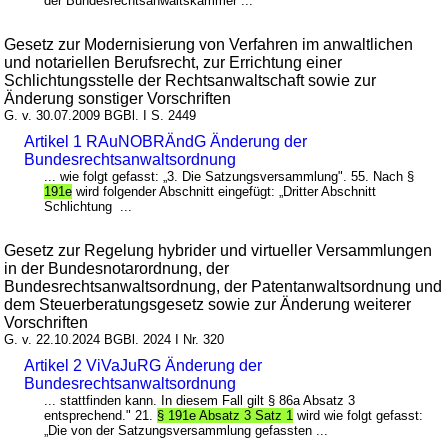
der Bundesrechtsanwaltskammer ...
Gesetz zur Modernisierung von Verfahren im anwaltlichen
und notariellen Berufsrecht, zur Errichtung einer
Schlichtungsstelle der Rechtsanwaltschaft sowie zur
Änderung sonstiger Vorschriften
G. v. 30.07.2009 BGBl. I S. 2449
Artikel 1 RAuNOBRÄndG Änderung der
Bundesrechtsanwaltsordnung
... wie folgt gefasst: „3. Die Satzungsversammlung". 55. Nach §
191e
wird folgender Abschnitt eingefügt: „Dritter Abschnitt
Schlichtung ...
Gesetz zur Regelung hybrider und virtueller Versammlungen
in der Bundesnotarordnung, der
Bundesrechtsanwaltsordnung, der Patentanwaltsordnung und
dem Steuerberatungsgesetz sowie zur Änderung weiterer
Vorschriften
G. v. 22.10.2024 BGBl. 2024 I Nr. 320
Artikel 2 ViVaJuRG Änderung der
Bundesrechtsanwaltsordnung
... stattfinden kann. In diesem Fall gilt § 86a Absatz 3
entsprechend." 21.
§ 191e Absatz 3 Satz 1
wird wie folgt gefasst:
„Die von der Satzungsversammlung gefassten ...