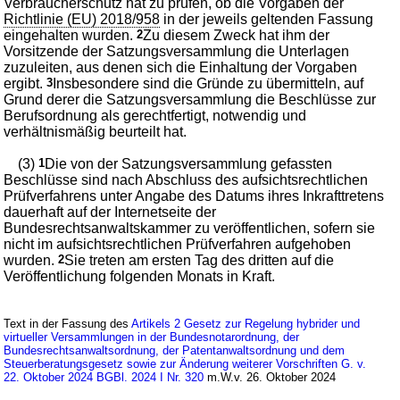
Verbraucherschutz hat zu prüfen, ob die Vorgaben der
Richtlinie (EU) 2018/958
in der jeweils geltenden Fassung
eingehalten wurden.
2
Zu diesem Zweck hat ihm der
Vorsitzende der Satzungsversammlung die Unterlagen
zuzuleiten, aus denen sich die Einhaltung der Vorgaben
ergibt.
3
Insbesondere sind die Gründe zu übermitteln, auf
Grund derer die Satzungsversammlung die Beschlüsse zur
Berufsordnung als gerechtfertigt, notwendig und
verhältnismäßig beurteilt hat.
(3)
1
Die von der Satzungsversammlung gefassten
Beschlüsse sind nach Abschluss des aufsichtsrechtlichen
Prüfverfahrens unter Angabe des Datums ihres Inkrafttretens
dauerhaft auf der Internetseite der
Bundesrechtsanwaltskammer zu veröffentlichen, sofern sie
nicht im aufsichtsrechtlichen Prüfverfahren aufgehoben
wurden.
2
Sie treten am ersten Tag des dritten auf die
Veröffentlichung folgenden Monats in Kraft.
Text in der Fassung des
Artikels 2 Gesetz zur Regelung hybrider und
virtueller Versammlungen in der Bundesnotarordnung, der
Bundesrechtsanwaltsordnung, der Patentanwaltsordnung und dem
Steuerberatungsgesetz sowie zur Änderung weiterer Vorschriften G. v.
22. Oktober 2024 BGBl. 2024 I Nr. 320
m.W.v. 26. Oktober 2024