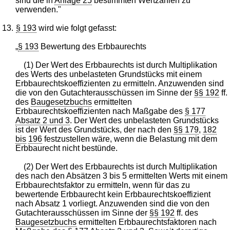
sind die in
Anlage 25
bestimmten Wertzahlen zu
verwenden."
13.
§ 193
wird wie folgt gefasst:
„
§ 193
Bewertung des Erbbaurechts
(1) Der Wert des Erbbaurechts ist durch Multiplikation
des Werts des unbelasteten Grundstücks mit einem
Erbbaurechtskoeffizienten zu ermitteln. Anzuwenden sind
die von den Gutachterausschüssen im Sinne der
§§ 192
ff.
des
Baugesetzbuchs
ermittelten
Erbbaurechtskoeffizienten nach Maßgabe des
§ 177
Absatz 2 und 3
. Der Wert des unbelasteten Grundstücks
ist der Wert des Grundstücks, der nach den
§§ 179
,
182
bis
196
festzustellen wäre, wenn die Belastung mit dem
Erbbaurecht nicht bestünde.
(2) Der Wert des Erbbaurechts ist durch Multiplikation
des nach den Absätzen 3 bis 5 ermittelten Werts mit einem
Erbbaurechtsfaktor zu ermitteln, wenn für das zu
bewertende Erbbaurecht kein Erbbaurechtskoeffizient
nach Absatz 1 vorliegt. Anzuwenden sind die von den
Gutachterausschüssen im Sinne der
§§ 192
ff. des
Baugesetzbuchs
ermittelten Erbbaurechtsfaktoren nach