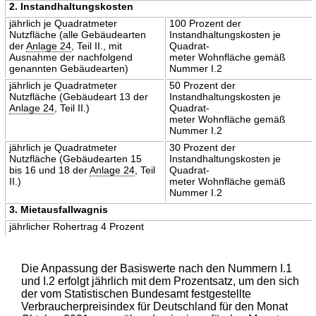
2. Instandhaltungskosten
jährlich je Quadratmeter
100 Prozent der
Nutzfläche (alle Gebäudearten
Instandhaltungskosten je
der
Anlage 24
, Teil II., mit
Quadrat-
Ausnahme der nachfolgend
meter Wohnfläche gemäß
genannten Gebäudearten)
Nummer I.2
jährlich je Quadratmeter
50 Prozent der
Nutzfläche (Gebäudeart 13 der
Instandhaltungskosten je
Anlage 24
, Teil II.)
Quadrat-
meter Wohnfläche gemäß
Nummer I.2
jährlich je Quadratmeter
30 Prozent der
Nutzfläche (Gebäudearten 15
Instandhaltungskosten je
bis 16 und 18 der
Anlage 24
, Teil
Quadrat-
II.)
meter Wohnfläche gemäß
Nummer I.2
3. Mietausfallwagnis
jährlicher Rohertrag 4 Prozent
Die Anpassung der Basiswerte nach den Nummern I.1
und I.2 erfolgt jährlich mit dem Prozentsatz, um den sich
der vom Statistischen Bundesamt festgestellte
Verbraucherpreisindex für Deutschland für den Monat