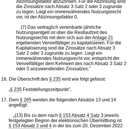
Abzinsungsfaktor abzuzinsen. Für die Abzinsung sind
die Zinssätze nach Absatz 3 Satz 2 oder 3 zugrunde
zu legen. Liegt ein immerwährendes Nutzungsrecht
vor, ist der Abzinsungsfaktor 0.
(7) Das vertraglich vereinbarte jährliche
Nutzungsentgelt ist über die Restlaufzeit des
Nutzungsrechts mit dem sich aus der
Anlage 21
ergebenden Vervielfältiger zu kapitalisieren. Für die
Kapitalisierung sind die Zinssätze nach Absatz 3
Satz 2 oder 3 zugrunde zu legen. Liegt ein
immerwährendes Nutzungsrecht vor, entspricht der
Vervielfältiger dem Kehrwert des nach Absatz 3 Satz 2
oder 3 anzuwendenden Zinssatzes."
16.
Die Überschrift des
§ 235
wird wie folgt gefasst:
„
§ 235
Feststellungszeitpunkt".
17.
Dem
§ 265
werden die folgenden Absätze 13 und 14
angefügt:
„(13) Bis zu dem nach
§ 153 Absatz 4 Satz 3
jeweils
festgelegten Beginn der elektronischen Übermittlung ist
§ 153 Absatz 2 und 4
in der bis zum 20. Dezember 2022