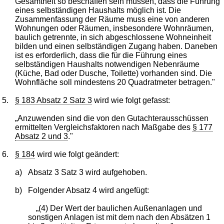
Gesamtheit so beschaffen sein müssen, dass die Führung
eines selbständigen Haushalts möglich ist. Die
Zusammenfassung der Räume muss eine von anderen
Wohnungen oder Räumen, insbesondere Wohnräumen,
baulich getrennte, in sich abgeschlossene Wohneinheit
bilden und einen selbständigen Zugang haben. Daneben
ist es erforderlich, dass die für die Führung eines
selbständigen Haushalts notwendigen Nebenräume
(Küche, Bad oder Dusche, Toilette) vorhanden sind. Die
Wohnfläche soll mindestens 20 Quadratmeter betragen."
5.
§ 183 Absatz 2 Satz 3
wird wie folgt gefasst:
„Anzuwenden sind die von den Gutachterausschüssen
ermittelten Vergleichsfaktoren nach Maßgabe des
§ 177
Absatz 2 und 3
."
6.
§ 184
wird wie folgt geändert:
a)
Absatz 3 Satz 3 wird aufgehoben.
b)
Folgender Absatz 4 wird angefügt:
„(4) Der Wert der baulichen Außenanlagen und
sonstigen Anlagen ist mit dem nach den Absätzen 1