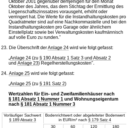
Oktober 2001 gegenüber demjenigen für den Monat
Oktober des Jahres, das dem Stichtag der Ermittlung des
Liegenschaftszinssatzes vorausgeht, erhöht oder
verringert hat. Die Werte für die Instandhaltungskosten pro
Quadratmeter sind auf eine Nachkommastelle und bei den
Instandhaltungskosten pro Garage oder ähnlichem
Einstellplatz sowie bei Verwaltungskosten kaufmännisch
auf volle Euro zu runden."
23.
Die Überschrift der
Anlage 24
wird wie folgt gefasst:
„
Anlage 24
(zu
§ 190 Absatz 1 Satz 3 und Absatz 2
und
Anlage 23
) Regelherstellungskosten".
24.
Anlage 25
wird wie folgt gefasst:
„
Anlage 25
(zu
§ 191 Satz 2
)
Wertzahlen für Ein- und Zweifamilienhäuser nach
§ 181 Absatz 1 Nummer 1
und Wohnungseigentum
nach
§ 181 Absatz 1 Nummer 3
Vorläufiger Sachwert
Bodenrichtwert oder abgeleiteter Bodenwert
§ 189 Absatz 3
in EUR/m² nach
§ 179 Satz 4
30
60
120
180