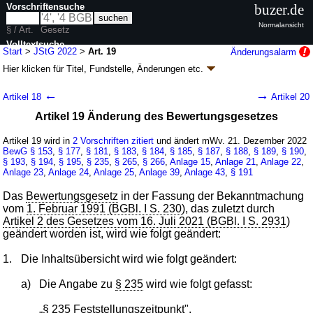
Vorschriftensuche
buzer.de
Normalansicht
§ / Art.
Gesetz
Volltextsuche
Start
>
JStG 2022
>
Art. 19
Änderungsalarm
Hier klicken für
Titel, Fundstelle, Änderungen
etc.
nur in JStG 2022
Artikel 19 - Jahressteuergesetz 2022 (JStG
←
→
Artikel 18
Artikel 20
2022)
Artikel 19 Änderung des Bewertungsgesetzes
G. v. 16.12.2022
BGBl. I S. 2294
, 2023 I Nr. 293
Geltung ab 21.12.2022, abweichend siehe
Artikel 43
Artikel 19 wird in
2 Vorschriften zitiert
und ändert mWv. 21. Dezember 2022
42 Änderungen
|
Drucksachen / Entwurf / Begründung
|
BewG
§ 153
,
§ 177
,
§ 181
,
§ 183
,
§ 184
,
§ 185
,
§ 187
,
§ 188
,
§ 189
,
§ 190
,
§ 193
wird in 35 Vorschriften zitiert
,
§ 194
,
§ 195
,
§ 235
,
§ 265
,
§ 266
,
Anlage 15
,
Anlage 21
,
Anlage 22
,
Anlage 23
,
Anlage 24
,
Anlage 25
,
Anlage 39
,
Anlage 43
,
§ 191
Das
Bewertungsgesetz
in der Fassung der Bekanntmachung
vom
1. Februar 1991 (BGBl. I S. 230
), das zuletzt durch
Artikel 2 des Gesetzes vom 16. Juli 2021 (BGBl. I S. 2931
)
geändert worden ist, wird wie folgt geändert:
1.
Die Inhaltsübersicht wird wie folgt geändert:
a)
Die Angabe zu
§ 235
wird wie folgt gefasst:
„
§ 235
Feststellungszeitpunkt".