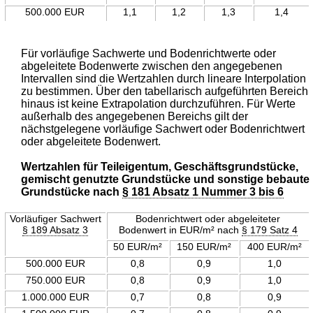
500.000 EUR
1,1
1,2
1,3
1,4
Für vorläufige Sachwerte und Bodenrichtwerte oder
abgeleitete Bodenwerte zwischen den angegebenen
Intervallen sind die Wertzahlen durch lineare Interpolation
zu bestimmen. Über den tabellarisch aufgeführten Bereich
hinaus ist keine Extrapolation durchzuführen. Für Werte
außerhalb des angegebenen Bereichs gilt der
nächstgelegene vorläufige Sachwert oder Bodenrichtwert
oder abgeleitete Bodenwert.
Wertzahlen für Teileigentum, Geschäftsgrundstücke,
gemischt genutzte Grundstücke und sonstige bebaute
Grundstücke nach
§ 181 Absatz 1 Nummer 3 bis 6
Vorläufiger Sachwert
Bodenrichtwert oder abgeleiteter
§ 189 Absatz 3
Bodenwert in EUR/m² nach
§ 179 Satz 4
50 EUR/m²
150 EUR/m²
400 EUR/m²
500.000 EUR
0,8
0,9
1,0
750.000 EUR
0,8
0,9
1,0
1.000.000 EUR
0,7
0,8
0,9