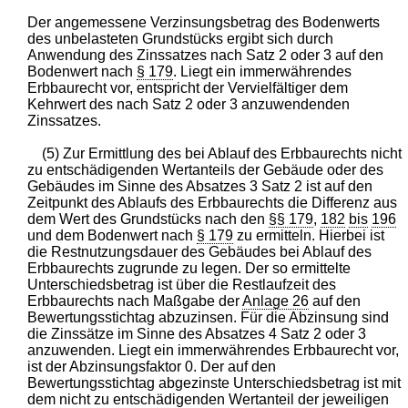
Der angemessene Verzinsungsbetrag des Bodenwerts
des unbelasteten Grundstücks ergibt sich durch
Anwendung des Zinssatzes nach Satz 2 oder 3 auf den
Bodenwert nach
§ 179
. Liegt ein immerwährendes
Erbbaurecht vor, entspricht der Vervielfältiger dem
Kehrwert des nach Satz 2 oder 3 anzuwendenden
Zinssatzes.
(5) Zur Ermittlung des bei Ablauf des Erbbaurechts nicht
zu entschädigenden Wertanteils der Gebäude oder des
Gebäudes im Sinne des Absatzes 3 Satz 2 ist auf den
Zeitpunkt des Ablaufs des Erbbaurechts die Differenz aus
dem Wert des Grundstücks nach den
§§ 179
,
182
bis
196
und dem Bodenwert nach
§ 179
zu ermitteln. Hierbei ist
die Restnutzungsdauer des Gebäudes bei Ablauf des
Erbbaurechts zugrunde zu legen. Der so ermittelte
Unterschiedsbetrag ist über die Restlaufzeit des
Erbbaurechts nach Maßgabe der
Anlage 26
auf den
Bewertungsstichtag abzuzinsen. Für die Abzinsung sind
die Zinssätze im Sinne des Absatzes 4 Satz 2 oder 3
anzuwenden. Liegt ein immerwährendes Erbbaurecht vor,
ist der Abzinsungsfaktor 0. Der auf den
Bewertungsstichtag abgezinste Unterschiedsbetrag ist mit
dem nicht zu entschädigenden Wertanteil der jeweiligen