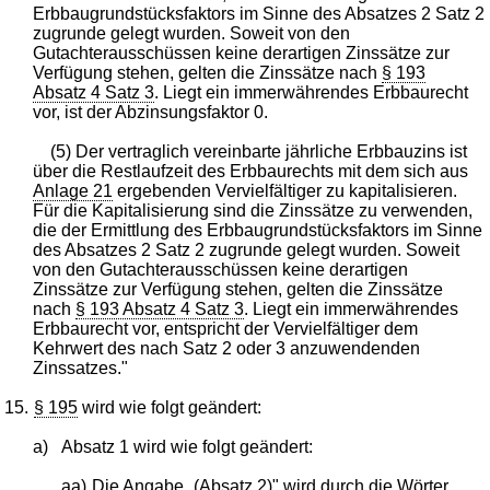
Erbbaugrundstücksfaktors im Sinne des Absatzes 2 Satz 2
zugrunde gelegt wurden. Soweit von den
Gutachterausschüssen keine derartigen Zinssätze zur
Verfügung stehen, gelten die Zinssätze nach
§ 193
Absatz 4 Satz 3
. Liegt ein immerwährendes Erbbaurecht
vor, ist der Abzinsungsfaktor 0.
(5) Der vertraglich vereinbarte jährliche Erbbauzins ist
über die Restlaufzeit des Erbbaurechts mit dem sich aus
Anlage 21
ergebenden Vervielfältiger zu kapitalisieren.
Für die Kapitalisierung sind die Zinssätze zu verwenden,
die der Ermittlung des Erbbaugrundstücksfaktors im Sinne
des Absatzes 2 Satz 2 zugrunde gelegt wurden. Soweit
von den Gutachterausschüssen keine derartigen
Zinssätze zur Verfügung stehen, gelten die Zinssätze
nach
§ 193 Absatz 4 Satz 3
. Liegt ein immerwährendes
Erbbaurecht vor, entspricht der Vervielfältiger dem
Kehrwert des nach Satz 2 oder 3 anzuwendenden
Zinssatzes."
15.
§ 195
wird wie folgt geändert:
a)
Absatz 1 wird wie folgt geändert:
aa)
Die Angabe „(Absatz 2)" wird durch die Wörter