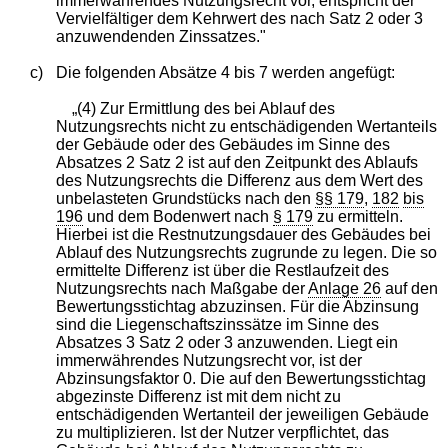
immerwährendes Nutzungsrecht vor, entspricht der
Vervielfältiger dem Kehrwert des nach Satz 2 oder 3
anzuwendenden Zinssatzes."
c)
Die folgenden Absätze 4 bis 7 werden angefügt:
„(4) Zur Ermittlung des bei Ablauf des
Nutzungsrechts nicht zu entschädigenden Wertanteils
der Gebäude oder des Gebäudes im Sinne des
Absatzes 2 Satz 2 ist auf den Zeitpunkt des Ablaufs
des Nutzungsrechts die Differenz aus dem Wert des
unbelasteten Grundstücks nach den
§§ 179
,
182
bis
196
und dem Bodenwert nach
§ 179
zu ermitteln.
Hierbei ist die Restnutzungsdauer des Gebäudes bei
Ablauf des Nutzungsrechts zugrunde zu legen. Die so
ermittelte Differenz ist über die Restlaufzeit des
Nutzungsrechts nach Maßgabe der
Anlage 26
auf den
Bewertungsstichtag abzuzinsen. Für die Abzinsung
sind die Liegenschaftszinssätze im Sinne des
Absatzes 3 Satz 2 oder 3 anzuwenden. Liegt ein
immerwährendes Nutzungsrecht vor, ist der
Abzinsungsfaktor 0. Die auf den Bewertungsstichtag
abgezinste Differenz ist mit dem nicht zu
entschädigenden Wertanteil der jeweiligen Gebäude
zu multiplizieren. Ist der Nutzer verpflichtet, das