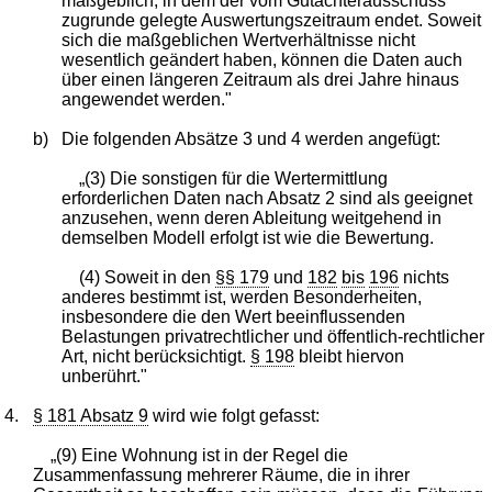
maßgeblich, in dem der vom Gutachterausschuss
zugrunde gelegte Auswertungszeitraum endet. Soweit
sich die maßgeblichen Wertverhältnisse nicht
wesentlich geändert haben, können die Daten auch
über einen längeren Zeitraum als drei Jahre hinaus
angewendet werden."
b)
Die folgenden Absätze 3 und 4 werden angefügt:
„(3) Die sonstigen für die Wertermittlung
erforderlichen Daten nach Absatz 2 sind als geeignet
anzusehen, wenn deren Ableitung weitgehend in
demselben Modell erfolgt ist wie die Bewertung.
(4) Soweit in den
§§ 179
und
182
bis
196
nichts
anderes bestimmt ist, werden Besonderheiten,
insbesondere die den Wert beeinflussenden
Belastungen privatrechtlicher und öffentlich-rechtlicher
Art, nicht berücksichtigt.
§ 198
bleibt hiervon
unberührt."
4.
§ 181 Absatz 9
wird wie folgt gefasst:
„(9) Eine Wohnung ist in der Regel die
Zusammenfassung mehrerer Räume, die in ihrer