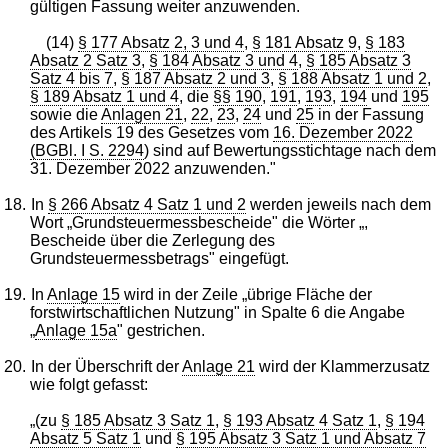
gültigen Fassung weiter anzuwenden.
(14)
§ 177 Absatz 2, 3 und 4
,
§ 181 Absatz 9
,
§ 183
Absatz 2 Satz 3
,
§ 184 Absatz 3 und 4
,
§ 185 Absatz 3
Satz 4 bis 7
,
§ 187 Absatz 2 und 3
,
§ 188 Absatz 1 und 2
,
§ 189 Absatz 1 und 4
, die
§§ 190
,
191
,
193
,
194
und
195
sowie die
Anlagen 21
,
22
,
23
,
24
und
25
in der Fassung
des Artikels 19 des Gesetzes vom
16. Dezember 2022
(BGBl. I S. 2294
) sind auf Bewertungsstichtage nach dem
31. Dezember 2022 anzuwenden."
18.
In
§ 266 Absatz 4 Satz 1 und 2
werden jeweils nach dem
Wort „Grundsteuermessbescheide" die Wörter „,
Bescheide über die Zerlegung des
Grundsteuermessbetrags" eingefügt.
19.
In
Anlage 15
wird in der Zeile „übrige Fläche der
forstwirtschaftlichen Nutzung" in Spalte 6 die Angabe
„
Anlage 15a
" gestrichen.
20.
In der Überschrift der
Anlage 21
wird der Klammerzusatz
wie folgt gefasst:
„(zu
§ 185 Absatz 3 Satz 1
,
§ 193 Absatz 4 Satz 1
,
§ 194
Absatz 5 Satz 1
und
§ 195 Absatz 3 Satz 1 und Absatz 7