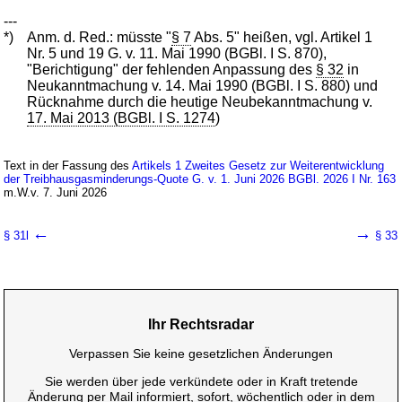
---
*)
Anm. d. Red.: müsste "
§ 7
Abs. 5" heißen, vgl. Artikel 1
Nr. 5 und 19 G. v. 11. Mai 1990 (BGBl. I S. 870),
"Berichtigung" der fehlenden Anpassung des
§ 32
in
Neukanntmachung v. 14. Mai 1990 (BGBl. I S. 880) und
Rücknahme durch die heutige Neubekanntmachung v.
17. Mai 2013 (BGBl. I S. 1274
)
Text in der Fassung des
Artikels 1 Zweites Gesetz zur Weiterentwicklung
der Treibhausgasminderungs-Quote G. v. 1. Juni 2026 BGBl. 2026 I Nr. 163
m.W.v. 7. Juni 2026
←
→
§ 31l
§ 33
Ihr Rechtsradar
Verpassen Sie keine gesetzlichen Änderungen
Sie werden über jede verkündete oder in Kraft tretende
Änderung per Mail informiert, sofort, wöchentlich oder in dem