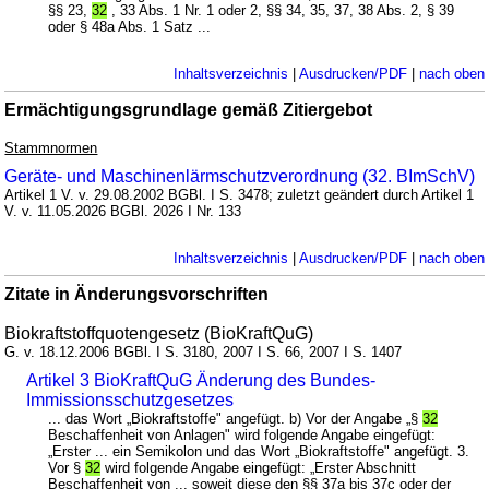
§§ 23,
32
, 33 Abs. 1 Nr. 1 oder 2, §§ 34, 35, 37, 38 Abs. 2, § 39
oder § 48a Abs. 1 Satz ...
Inhaltsverzeichnis
|
Ausdrucken/PDF
|
nach oben
Ermächtigungsgrundlage gemäß Zitiergebot
Stammnormen
Geräte- und Maschinenlärmschutzverordnung (32. BImSchV)
Artikel 1 V. v. 29.08.2002 BGBl. I S. 3478; zuletzt geändert durch Artikel 1
V. v. 11.05.2026 BGBl. 2026 I Nr. 133
Inhaltsverzeichnis
|
Ausdrucken/PDF
|
nach oben
Zitate in Änderungsvorschriften
Biokraftstoffquotengesetz (BioKraftQuG)
G. v. 18.12.2006 BGBl. I S. 3180, 2007 I S. 66, 2007 I S. 1407
Artikel 3 BioKraftQuG Änderung des Bundes-
Immissionsschutzgesetzes
... das Wort „Biokraftstoffe" angefügt. b) Vor der Angabe „§
32
Beschaffenheit von Anlagen" wird folgende Angabe eingefügt:
„Erster ... ein Semikolon und das Wort „Biokraftstoffe" angefügt. 3.
Vor §
32
wird folgende Angabe eingefügt: „Erster Abschnitt
Beschaffenheit von ... soweit diese den §§ 37a bis 37c oder der