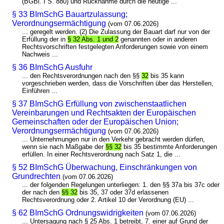
(BGBl. I S. 880) und Rücknahme durch die heutige ...
§ 33 BImSchG Bauartzulassung;
Verordnungsermächtigung
(vom 07.06.2026)
... geregelt werden. (2) Die Zulassung der Bauart darf nur von der
Erfüllung der in
§ 32 Abs. 1 und 2
genannten oder in anderen
Rechtsvorschriften festgelegten Anforderungen sowie von einem
Nachweis ...
§ 36 BImSchG Ausfuhr
... den Rechtsverordnungen nach den §§
32
bis 35 kann
vorgeschrieben werden, dass die Vorschriften über das Herstellen,
Einführen ...
§ 37 BImSchG Erfüllung von zwischenstaatlichen
Vereinbarungen und Rechtsakten der Europäischen
Gemeinschaften oder der Europäischen Union;
Verordnungsermächtigung
(vom 07.06.2026)
... Unternehmungen nur in den Verkehr gebracht werden dürfen,
wenn sie nach Maßgabe der
§§ 32
bis 35 bestimmte Anforderungen
erfüllen. In einer Rechtsverordnung nach Satz 1, die ...
§ 52 BImSchG Überwachung, Einschränkungen von
Grundrechten
(vom 07.06.2026)
... der folgenden Regelungen unterliegen: 1. den §§ 37a bis 37c oder
der nach den
§§ 32
bis 35, 37 oder 37d erlassenen
Rechtsverordnung oder 2. Artikel 10 der Verordnung (EU) ...
§ 62 BImSchG Ordnungswidrigkeiten
(vom 07.06.2026)
... Untersagung nach § 25 Abs. 1 betreibt, 7. einer auf Grund der