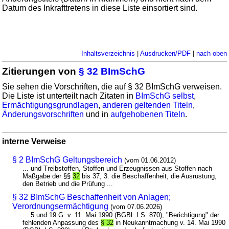
Datum des Inkrafttretens in diese Liste einsortiert sind.
Inhaltsverzeichnis
|
Ausdrucken/PDF
|
nach oben
Zitierungen von
§ 32 BImSchG
Sie sehen die Vorschriften, die auf § 32 BImSchG verweisen.
Die Liste ist unterteilt nach Zitaten in
BImSchG selbst
,
Ermächtigungsgrundlagen
,
anderen geltenden Titeln
,
Änderungsvorschriften
und in
aufgehobenen Titeln
.
interne Verweise
§ 2 BImSchG Geltungsbereich
(vom 01.06.2012)
... und Treibstoffen, Stoffen und Erzeugnissen aus Stoffen nach
Maßgabe der §§
32
bis 37, 3. die Beschaffenheit, die Ausrüstung,
den Betrieb und die Prüfung ...
§ 32 BImSchG Beschaffenheit von Anlagen;
Verordnungsermächtigung
(vom 07.06.2026)
... 5 und 19 G. v. 11. Mai 1990 (BGBl. I S. 870), "Berichtigung" der
fehlenden Anpassung des
§ 32
in Neukanntmachung v. 14. Mai 1990