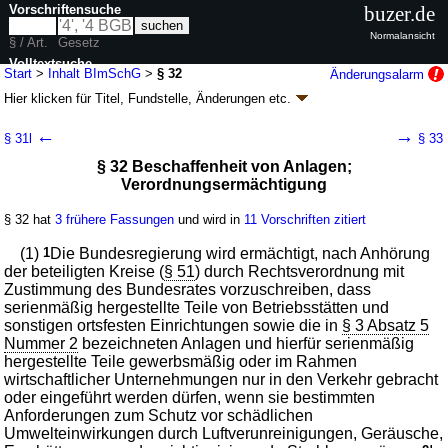
Vorschriftensuche
buzer.de
Normalansicht
§ / Art.
Gesetz
Volltextsuche
Start
>
Inhalt BImSchG
>
§ 32
Änderungsalarm
Hier klicken für
Titel, Fundstelle, Änderungen
etc.
nur in BImSchG
§ 32 - Bundes-Immissionsschutzgesetz
←
→
§ 31l
§ 33
(BImSchG)
§ 32 Beschaffenheit von Anlagen;
neugefasst durch B. v. 17.05.2013
BGBl. I S. 1274
, 2021 BGBl. I S. 123;
Verordnungsermächtigung
zuletzt geändert durch
Artikel 3
G. v. 18.06.2026
BGBl. 2026 I Nr. 183
Geltung ab 22.03.1974; FNA: 2129-8
Umweltschutz
§ 32 hat
3 frühere Fassungen
und wird in
11 Vorschriften zitiert
60 weitere Fassungen
|
wird in 847 Vorschriften zitiert
(1)
1
Die Bundesregierung wird ermächtigt, nach Anhörung
Dritter Teil Beschaffenheit von Anlagen, Stoffen,
der beteiligten Kreise (
§ 51
) durch Rechtsverordnung mit
Erzeugnissen, Brennstoffen, Treibstoffen und
Zustimmung des Bundesrates vorzuschreiben, dass
Schmierstoffen; Treibhausgasminderung bei Kraftstoffen
serienmäßig hergestellte Teile von Betriebsstätten und
Erster Abschnitt Beschaffenheit von Anlagen, Stoffen,
sonstigen ortsfesten Einrichtungen sowie die in
§ 3 Absatz 5
Erzeugnissen, Brennstoffen, Treibstoffen und
Nummer 2
bezeichneten Anlagen und hierfür serienmäßig
Schmierstoffen
hergestellte Teile gewerbsmäßig oder im Rahmen
wirtschaftlicher Unternehmungen nur in den Verkehr gebracht
oder eingeführt werden dürfen, wenn sie bestimmten
Anforderungen zum Schutz vor schädlichen
Umwelteinwirkungen durch Luftverunreinigungen, Geräusche,