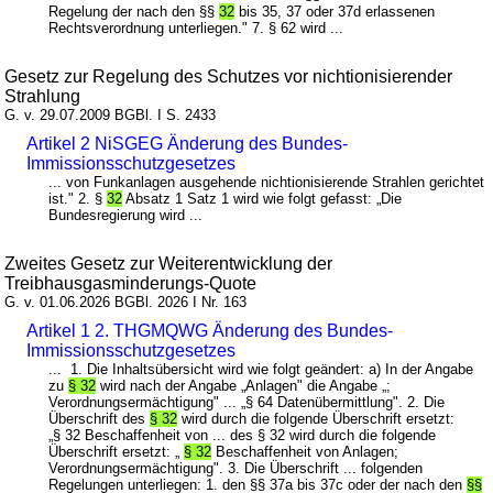
Regelung der nach den §§
32
bis 35, 37 oder 37d erlassenen
Rechtsverordnung unterliegen." 7. § 62 wird ...
Gesetz zur Regelung des Schutzes vor nichtionisierender
Strahlung
G. v. 29.07.2009 BGBl. I S. 2433
Artikel 2 NiSGEG Änderung des Bundes-
Immissionsschutzgesetzes
... von Funkanlagen ausgehende nichtionisierende Strahlen gerichtet
ist." 2. §
32
Absatz 1 Satz 1 wird wie folgt gefasst: „Die
Bundesregierung wird ...
Zweites Gesetz zur Weiterentwicklung der
Treibhausgasminderungs-Quote
G. v. 01.06.2026 BGBl. 2026 I Nr. 163
Artikel 1 2. THGMQWG Änderung des Bundes-
Immissionsschutzgesetzes
... 1. Die Inhaltsübersicht wird wie folgt geändert: a) In der Angabe
zu
§ 32
wird nach der Angabe „Anlagen" die Angabe „;
Verordnungsermächtigung" ... „§ 64 Datenübermittlung". 2. Die
Überschrift des
§ 32
wird durch die folgende Überschrift ersetzt:
„§ 32 Beschaffenheit von ... des § 32 wird durch die folgende
Überschrift ersetzt: „
§ 32
Beschaffenheit von Anlagen;
Verordnungsermächtigung". 3. Die Überschrift ... folgenden
Regelungen unterliegen: 1. den §§ 37a bis 37c oder der nach den
§§