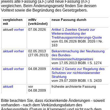
jeweils alte Fassung (a.F.) und neue Fassung (n.F.)
vergleichen. Beim Änderungsgesetz finden Sie dessen
Volltext sowie die Begründung des Gesetzgebers.
vergleichen
mWv
neue Fassung durch
mit
(verkündet)
aktuell
vorher
07.06.2026
Artikel 1 Zweites Gesetz zur
Weiterentwicklung der
Treibhausgasminderungs-Quote
vom 01.06.2026 BGBl. 2026 I Nr.
163
aktuell
vorher
02.05.2013
Bekanntmachung der Neufassung
(27.05.2013)
des Bundes-
Immissionsschutzgesetzes
vom 17.05.2013 BGBl. I S. 1274
aktuell
vorher
04.08.2009
Artikel 2 Gesetz zur Regelung des
Schutzes vor nichtionisierender
Strahlung
vom 29.07.2009 BGBl. I S. 2433
aktuell
vor
früheste archivierte Fassung
04.08.2009
Bitte beachten Sie, dass rückwirkende Änderungen - soweit
vorhanden - nach dem Verkündungsdatum des
Änderungstitels (Datum in Klammern) und nicht nach dem