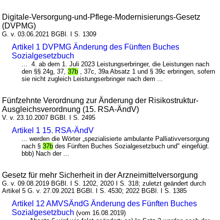
Digitale-Versorgung-und-Pflege-Modernisierungs-Gesetz
(DVPMG)
G. v. 03.06.2021 BGBl. I S. 1309
Artikel 1 DVPMG Änderung des Fünften Buches
Sozialgesetzbuch
... 4. ab dem 1. Juli 2023 Leistungserbringer, die Leistungen nach
den §§ 24g, 37,
37b
, 37c, 39a Absatz 1 und § 39c erbringen, sofern
sie nicht zugleich Leistungserbringer nach dem ...
Fünfzehnte Verordnung zur Änderung der Risikostruktur-
Ausgleichsverordnung (15. RSA-ÄndV)
V. v. 23.10.2007 BGBl. I S. 2495
Artikel 1 15. RSA-ÄndV
... werden die Wörter „spezialisierte ambulante Palliativversorgung
nach §
37b
des Fünften Buches Sozialgesetzbuch und" eingefügt.
bbb) Nach der ...
Gesetz für mehr Sicherheit in der Arzneimittelversorgung
G. v. 09.08.2019 BGBl. I S. 1202, 2020 I S. 318; zuletzt geändert durch
Artikel 5 G. v. 27.09.2021 BGBl. I S. 4530; 2022 BGBl. I S. 1385
Artikel 12 AMVSÄndG Änderung des Fünften Buches
Sozialgesetzbuch
(vom 16.08.2019)