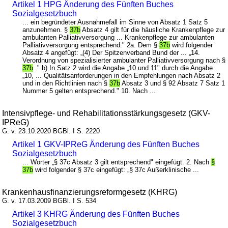
Artikel 1 HPG Änderung des Fünften Buches
Sozialgesetzbuch
... ein begründeter Ausnahmefall im Sinne von Absatz 1 Satz 5
anzunehmen. §
37b
Absatz 4 gilt für die häusliche Krankenpflege zur
ambulanten Palliativversorgung ... Krankenpflege zur ambulanten
Palliativversorgung entsprechend." 2a. Dem §
37b
wird folgender
Absatz 4 angefügt: „(4) Der Spitzenverband Bund der ... „14.
Verordnung von spezialisierter ambulanter Palliativversorgung nach §
37b
." b) In Satz 2 wird die Angabe „10 und 11" durch die Angabe
„10, ... Qualitätsanforderungen in den Empfehlungen nach Absatz 2
und in den Richtlinien nach §
37b
Absatz 3 und § 92 Absatz 7 Satz 1
Nummer 5 gelten entsprechend." 10. Nach ...
Intensivpflege- und Rehabilitationsstärkungsgesetz (GKV-
IPReG)
G. v. 23.10.2020 BGBl. I S. 2220
Artikel 1 GKV-IPReG Änderung des Fünften Buches
Sozialgesetzbuch
... Wörter „§ 37c Absatz 3 gilt entsprechend" eingefügt. 2. Nach
§
37b
wird folgender § 37c eingefügt: „§ 37c Außerklinische ...
Krankenhausfinanzierungsreformgesetz (KHRG)
G. v. 17.03.2009 BGBl. I S. 534
Artikel 3 KHRG Änderung des Fünften Buches
Sozialgesetzbuch