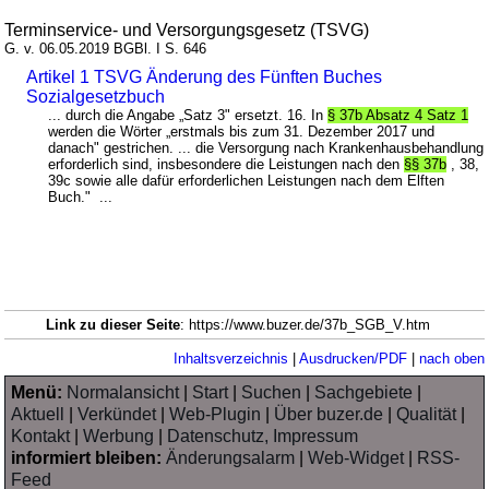
Terminservice- und Versorgungsgesetz (TSVG)
G. v. 06.05.2019 BGBl. I S. 646
Artikel 1 TSVG Änderung des Fünften Buches
Sozialgesetzbuch
... durch die Angabe „Satz 3" ersetzt. 16. In
§ 37b Absatz 4 Satz 1
werden die Wörter „erstmals bis zum 31. Dezember 2017 und
danach" gestrichen. ... die Versorgung nach Krankenhausbehandlung
erforderlich sind, insbesondere die Leistungen nach den
§§ 37b
, 38,
39c sowie alle dafür erforderlichen Leistungen nach dem Elften
Buch." ...
Link zu dieser Seite
: https://www.buzer.de/37b_SGB_V.htm
Inhaltsverzeichnis
|
Ausdrucken/PDF
|
nach oben
Menü:
Normalansicht
|
Start
|
Suchen
|
Sachgebiete
|
Aktuell
|
Verkündet
|
Web-Plugin
|
Über buzer.de
|
Qualität
|
Kontakt
|
Werbung
|
Datenschutz, Impressum
informiert bleiben:
Änderungsalarm
|
Web-Widget
|
RSS-
Feed