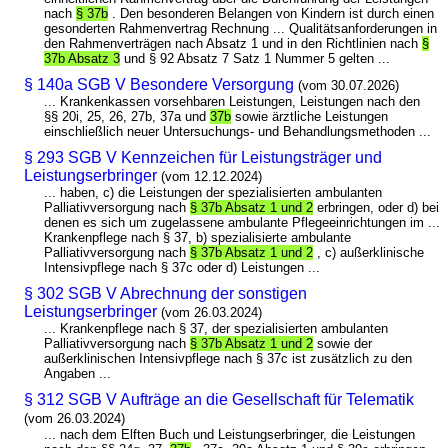
nach
§ 37b
. Den besonderen Belangen von Kindern ist durch einen
gesonderten Rahmenvertrag Rechnung ... Qualitätsanforderungen in
den Rahmenverträgen nach Absatz 1 und in den Richtlinien nach
§
37b Absatz 3
und § 92 Absatz 7 Satz 1 Nummer 5 gelten ...
§ 140a SGB V Besondere Versorgung
(vom 30.07.2026)
... Krankenkassen vorsehbaren Leistungen, Leistungen nach den
§§ 20i, 25, 26, 27b, 37a und
37b
sowie ärztliche Leistungen
einschließlich neuer Untersuchungs- und Behandlungsmethoden ...
§ 293 SGB V Kennzeichen für Leistungsträger und
Leistungserbringer
(vom 12.12.2024)
... haben, c) die Leistungen der spezialisierten ambulanten
Palliativversorgung nach
§ 37b Absatz 1 und 2
erbringen, oder d) bei
denen es sich um zugelassene ambulante Pflegeeinrichtungen im ...
Krankenpflege nach § 37, b) spezialisierte ambulante
Palliativversorgung nach
§ 37b Absatz 1 und 2
, c) außerklinische
Intensivpflege nach § 37c oder d) Leistungen ...
§ 302 SGB V Abrechnung der sonstigen
Leistungserbringer
(vom 26.03.2024)
... Krankenpflege nach § 37, der spezialisierten ambulanten
Palliativversorgung nach
§ 37b Absatz 1 und 2
sowie der
außerklinischen Intensivpflege nach § 37c ist zusätzlich zu den
Angaben ...
§ 312 SGB V Aufträge an die Gesellschaft für Telematik
(vom 26.03.2024)
... nach dem Elften Buch und Leistungserbringer, die Leistungen