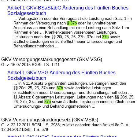
Artikel 1 GKV-BSaStabG Änderung des Fünften Buches
Sozialgesetzbuch
... Vertragsärztin oder der Vertragsarzt die Leistung nach Satz 1 im
Rahmen der Versorgung nach
§ 37b
oder im unmittelbaren
Anschluss an eine Behandlung mit einer Leistung nach Satz 1 im
Rahmen eines ... Krankenkassen vorsehbaren Leistungen,
Leistungen nach den §§ 20i, 25, 26, 27b, 37a und
37b
sowie
ärztliche Leistungen einschließlich neuer Untersuchungs- und
Behandlungsmethoden ...
GKV-Versorgungsstärkungsgesetz (GKV-VSG)
G. v. 16.07.2015 BGBl. I S. 1211
Artikel 1 GKV-VSG Änderung des Fünften Buches
Sozialgesetzbuch
... in § 11 Absatz 6 genannten Leistungen, Leistungen nach den
§§ 20d, 25, 26, 37a und
37b
sowie ärztliche Leistungen
einschließlich neuer Untersuchungs- und Behandlungsmethoden ...
11 Absatz 6 genannten Leistungen, Leistungen nach den §§ 20d, 25,
26, 27b, 37a und
37b
sowie ärztliche Leistungen einschließlich neuer
Untersuchungs- und Behandlungsmethoden ...
GKV-Versorgungsstrukturgesetz (GKV-VStG)
G. v. 22.12.2011 BGBl. I S. 2983; zuletzt geändert durch Artikel 8a G. v.
12.04.2012 BGBl. I S. 579