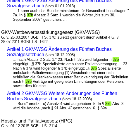
Artikel 1 GKV-VStG Änderung des Fünften Buches
Sozialgesetzbuch
(vom 01.01.2013)
... 1 kann auch das Bundesministerium für Gesundheit beauftragen."
7a. In §
37b
Absatz 3 Satz 1 werden die Wörter „bis zum 30.
September 2007" gestrichen. ...
GKV-Wettbewerbsstärkungsgesetz (GKV-WSG)
G. v. 26.03.2007 BGBl. I S. 378; zuletzt geändert durch Artikel 4 G. v.
28.07.2011 BGBl. I S. 1622
Artikel 1 GKV-WSG Änderung des Fünften Buches
Sozialgesetzbuch
(vom 18.12.2008)
... nach Absatz 2 Satz 1." 23. Nach § 37a wird folgender §
37b
eingefügt: „§ 37b Spezialisierte ambulante Palliativversorgung ... 23.
Nach § 37a wird folgender § 37b eingefügt: „§
37b
Spezialisierte
ambulante Palliativversorgung (1) Versicherte mit einer nicht ...
schließen die Krankenkassen unter Berücksichtigung der Richtlinien
nach §
37b
Verträge mit geeigneten Einrichtungen oder Personen,
soweit dies für eine ...
Artikel 2 GKV-WSG Weitere Änderungen des Fünften
Buches Sozialgesetzbuch
(vom 18.12.2008)
... Bund" ersetzt. c) Absatz 4 wird aufgehoben. 5. In §
37b
Abs. 3
wird die Angabe „nach § 91 Abs. 4" gestrichen. 6. § 39a ...
Hospiz- und Palliativgesetz (HPG)
G. v. 01.12.2015 BGBl. I S. 2114