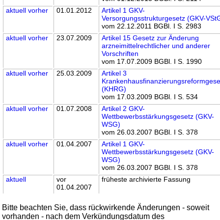
aktuell
vorher
01.01.2012
Artikel 1 GKV-
Versorgungsstrukturgesetz (GKV-VSt
vom 22.12.2011 BGBl. I S. 2983
aktuell
vorher
23.07.2009
Artikel 15 Gesetz zur Änderung
arzneimittelrechtlicher und anderer
Vorschriften
vom 17.07.2009 BGBl. I S. 1990
aktuell
vorher
25.03.2009
Artikel 3
Krankenhausfinanzierungsreformgese
(KHRG)
vom 17.03.2009 BGBl. I S. 534
aktuell
vorher
01.07.2008
Artikel 2 GKV-
Wettbewerbsstärkungsgesetz (GKV-
WSG)
vom 26.03.2007 BGBl. I S. 378
aktuell
vorher
01.04.2007
Artikel 1 GKV-
Wettbewerbsstärkungsgesetz (GKV-
WSG)
vom 26.03.2007 BGBl. I S. 378
aktuell
vor
früheste archivierte Fassung
01.04.2007
Bitte beachten Sie, dass rückwirkende Änderungen - soweit
vorhanden - nach dem Verkündungsdatum des