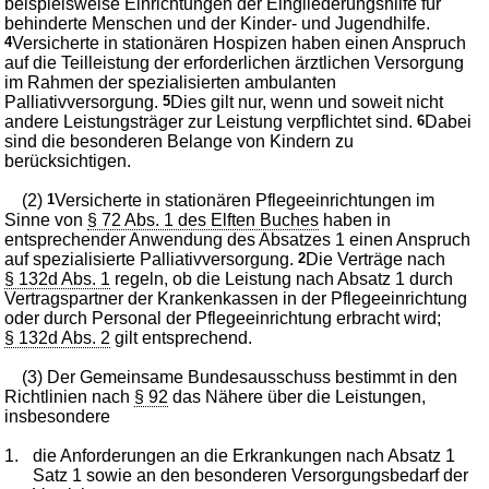
beispielsweise Einrichtungen der Eingliederungshilfe für
behinderte Menschen und der Kinder- und Jugendhilfe.
4
Versicherte in stationären Hospizen haben einen Anspruch
auf die Teilleistung der erforderlichen ärztlichen Versorgung
im Rahmen der spezialisierten ambulanten
Palliativversorgung.
5
Dies gilt nur, wenn und soweit nicht
andere Leistungsträger zur Leistung verpflichtet sind.
6
Dabei
sind die besonderen Belange von Kindern zu
berücksichtigen.
(2)
1
Versicherte in stationären Pflegeeinrichtungen im
Sinne von
§ 72 Abs. 1 des Elften Buches
haben in
entsprechender Anwendung des Absatzes 1 einen Anspruch
auf spezialisierte Palliativversorgung.
2
Die Verträge nach
§ 132d Abs. 1
regeln, ob die Leistung nach Absatz 1 durch
Vertragspartner der Krankenkassen in der Pflegeeinrichtung
oder durch Personal der Pflegeeinrichtung erbracht wird;
§ 132d Abs. 2
gilt entsprechend.
(3) Der Gemeinsame Bundesausschuss bestimmt in den
Richtlinien nach
§ 92
das Nähere über die Leistungen,
insbesondere
1.
die Anforderungen an die Erkrankungen nach Absatz 1
Satz 1 sowie an den besonderen Versorgungsbedarf der