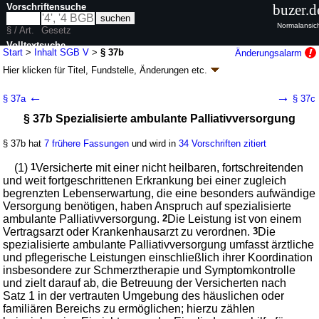
Vorschriftensuche
buzer.d
Normalansic
§ / Art.
Gesetz
Volltextsuche
Start
>
Inhalt SGB V
>
§ 37b
Änderungsalarm
Hier klicken für
Titel, Fundstelle, Änderungen
etc.
nur in SGB V
§ 37b - Sozialgesetzbuch (SGB) Fünftes Buch
←
→
§ 37a
§ 37c
(V) - Gesetzliche Krankenversicherung - (SGB
§ 37b Spezialisierte ambulante Palliativversorgung
V)
Artikel 1 G. v. 20.12.1988
BGBl. I S. 2477
, 2482; zuletzt geändert durch
§ 37b hat
7 frühere Fassungen
und wird in
34 Vorschriften zitiert
Artikel 1
G. v. 24.07.2026
BGBl. 2026 I Nr. 228
Geltung ab 01.01.1989; FNA: 860-5
Sozialgesetzbuch
(1)
1
Versicherte mit einer nicht heilbaren, fortschreitenden
401 weitere Fassungen
|
Drucksachen / Entwurf / Begründung
|
und weit fortgeschrittenen Erkrankung bei einer zugleich
wird in 2003 Vorschriften zitiert
begrenzten Lebenserwartung, die eine besonders aufwändige
Versorgung benötigen, haben Anspruch auf spezialisierte
Drittes Kapitel Leistungen der Krankenversicherung
ambulante Palliativversorgung.
2
Die Leistung ist von einem
Fünfter Abschnitt Leistungen bei Krankheit
Vertragsarzt oder Krankenhausarzt zu verordnen.
3
Die
Erster Titel Krankenbehandlung
spezialisierte ambulante Palliativversorgung umfasst ärztliche
und pflegerische Leistungen einschließlich ihrer Koordination
insbesondere zur Schmerztherapie und Symptomkontrolle
und zielt darauf ab, die Betreuung der Versicherten nach
Satz 1 in der vertrauten Umgebung des häuslichen oder
familiären Bereichs zu ermöglichen; hierzu zählen