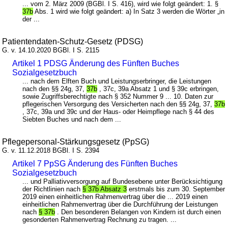
... vom 2. März 2009 (BGBl. I S. 416), wird wie folgt geändert: 1. §
37b
Abs. 1 wird wie folgt geändert: a) In Satz 3 werden die Wörter „in
der ...
Patientendaten-Schutz-Gesetz (PDSG)
G. v. 14.10.2020 BGBl. I S. 2115
Artikel 1 PDSG Änderung des Fünften Buches
Sozialgesetzbuch
... nach dem Elften Buch und Leistungserbringer, die Leistungen
nach den §§ 24g, 37,
37b
, 37c, 39a Absatz 1 und § 39c erbringen,
sowie Zugriffsberechtigte nach § 352 Nummer 9 ... 10. Daten zur
pflegerischen Versorgung des Versicherten nach den §§ 24g, 37,
37b
, 37c, 39a und 39c und der Haus- oder Heimpflege nach § 44 des
Siebten Buches und nach dem ...
Pflegepersonal-Stärkungsgesetz (PpSG)
G. v. 11.12.2018 BGBl. I S. 2394
Artikel 7 PpSG Änderung des Fünften Buches
Sozialgesetzbuch
... und Palliativversorgung auf Bundesebene unter Berücksichtigung
der Richtlinien nach
§ 37b Absatz 3
erstmals bis zum 30. September
2019 einen einheitlichen Rahmenvertrag über die ... 2019 einen
einheitlichen Rahmenvertrag über die Durchführung der Leistungen
nach
§ 37b
. Den besonderen Belangen von Kindern ist durch einen
gesonderten Rahmenvertrag Rechnung zu tragen. ...