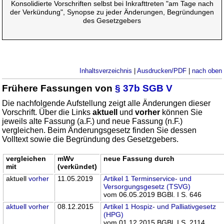
Konsolidierte Vorschriften selbst bei Inkrafttreten "am Tage nach
der Verkündung", Synopse zu jeder Änderungen, Begründungen
des Gesetzgebers
Inhaltsverzeichnis
|
Ausdrucken/PDF
|
nach oben
Frühere Fassungen von
§ 37b SGB V
Die nachfolgende Aufstellung zeigt alle Änderungen dieser
Vorschrift. Über die Links
aktuell
und
vorher
können Sie
jeweils alte Fassung (a.F.) und neue Fassung (n.F.)
vergleichen. Beim Änderungsgesetz finden Sie dessen
Volltext sowie die Begründung des Gesetzgebers.
vergleichen
mWv
neue Fassung durch
mit
(verkündet)
aktuell
vorher
11.05.2019
Artikel 1 Terminservice- und
Versorgungsgesetz (TSVG)
vom 06.05.2019 BGBl. I S. 646
aktuell
vorher
08.12.2015
Artikel 1 Hospiz- und Palliativgesetz
(HPG)
vom 01.12.2015 BGBl. I S. 2114