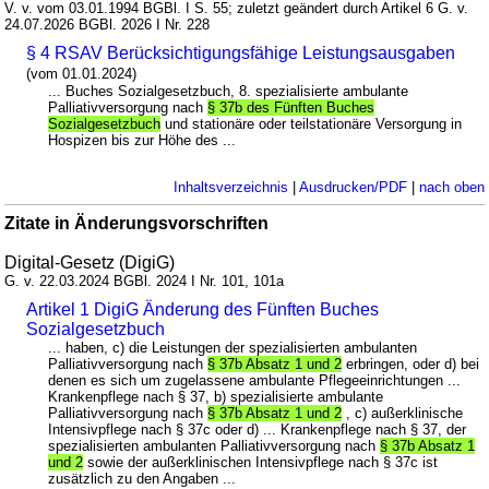
V. v. vom 03.01.1994 BGBl. I S. 55; zuletzt geändert durch Artikel 6 G. v.
24.07.2026 BGBl. 2026 I Nr. 228
§ 4 RSAV Berücksichtigungsfähige Leistungsausgaben
(vom 01.01.2024)
... Buches Sozialgesetzbuch, 8. spezialisierte ambulante
Palliativversorgung nach
§ 37b des Fünften Buches
Sozialgesetzbuch
und stationäre oder teilstationäre Versorgung in
Hospizen bis zur Höhe des ...
Inhaltsverzeichnis
|
Ausdrucken/PDF
|
nach oben
Zitate in Änderungsvorschriften
Digital-Gesetz (DigiG)
G. v. 22.03.2024 BGBl. 2024 I Nr. 101, 101a
Artikel 1 DigiG Änderung des Fünften Buches
Sozialgesetzbuch
... haben, c) die Leistungen der spezialisierten ambulanten
Palliativversorgung nach
§ 37b Absatz 1 und 2
erbringen, oder d) bei
denen es sich um zugelassene ambulante Pflegeeinrichtungen ...
Krankenpflege nach § 37, b) spezialisierte ambulante
Palliativversorgung nach
§ 37b Absatz 1 und 2
, c) außerklinische
Intensivpflege nach § 37c oder d) ... Krankenpflege nach § 37, der
spezialisierten ambulanten Palliativversorgung nach
§ 37b Absatz 1
und 2
sowie der außerklinischen Intensivpflege nach § 37c ist
zusätzlich zu den Angaben ...