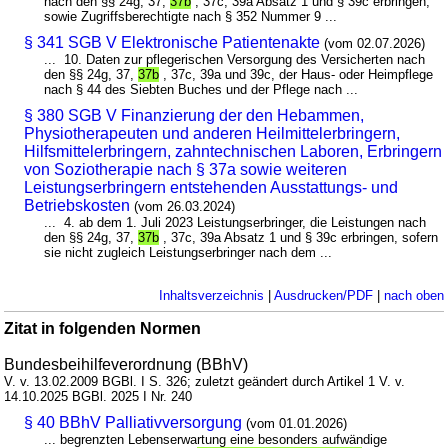
nach den §§ 24g, 37,
37b
, 37c, 39a Absatz 1 und § 39c erbringen,
sowie Zugriffsberechtigte nach § 352 Nummer 9 ...
§ 341 SGB V Elektronische Patientenakte
(vom 02.07.2026)
... 10. Daten zur pflegerischen Versorgung des Versicherten nach
den §§ 24g, 37,
37b
, 37c, 39a und 39c, der Haus- oder Heimpflege
nach § 44 des Siebten Buches und der Pflege nach ...
§ 380 SGB V Finanzierung der den Hebammen,
Physiotherapeuten und anderen Heilmittelerbringern,
Hilfsmittelerbringern, zahntechnischen Laboren, Erbringern
von Soziotherapie nach § 37a sowie weiteren
Leistungserbringern entstehenden Ausstattungs- und
Betriebskosten
(vom 26.03.2024)
... 4. ab dem 1. Juli 2023 Leistungserbringer, die Leistungen nach
den §§ 24g, 37,
37b
, 37c, 39a Absatz 1 und § 39c erbringen, sofern
sie nicht zugleich Leistungserbringer nach dem ...
Inhaltsverzeichnis
|
Ausdrucken/PDF
|
nach oben
Zitat in folgenden Normen
Bundesbeihilfeverordnung (BBhV)
V. v. 13.02.2009 BGBl. I S. 326; zuletzt geändert durch Artikel 1 V. v.
14.10.2025 BGBl. 2025 I Nr. 240
§ 40 BBhV Palliativversorgung
(vom 01.01.2026)
... begrenzten Lebenserwartung eine besonders aufwändige