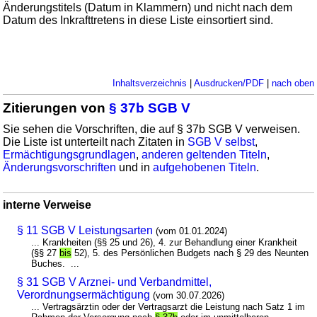
Änderungstitels (Datum in Klammern) und nicht nach dem
Datum des Inkrafttretens in diese Liste einsortiert sind.
Inhaltsverzeichnis
|
Ausdrucken/PDF
|
nach oben
Zitierungen von
§ 37b SGB V
Sie sehen die Vorschriften, die auf § 37b SGB V verweisen.
Die Liste ist unterteilt nach Zitaten in
SGB V selbst
,
Ermächtigungsgrundlagen
,
anderen geltenden Titeln
,
Änderungsvorschriften
und in
aufgehobenen Titeln
.
interne Verweise
§ 11 SGB V Leistungsarten
(vom 01.01.2024)
... Krankheiten (§§ 25 und 26), 4. zur Behandlung einer Krankheit
(§§ 27
bis
52), 5. des Persönlichen Budgets nach § 29 des Neunten
Buches. ...
§ 31 SGB V Arznei- und Verbandmittel,
Verordnungsermächtigung
(vom 30.07.2026)
... Vertragsärztin oder der Vertragsarzt die Leistung nach Satz 1 im