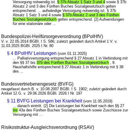
Versorgung notwendig ist.
§ 37b Absatz 1 Satz 3 und 4
sowie § 37b
Absatz 2 und 3 des Fünften Buches Sozialgesetzbuch gelten
entsprechend. ... aufwändige Versorgung notwendig ist. § 37b
Absatz 1 Satz 3 und 4 sowie
§ 37b Absatz 2 und 3 des Fünften
Buches Sozialgesetzbuch
gelten entsprechend. (2) Aufwendungen
für eine stationäre oder ...
Bundespolizei-Heilfürsorgeverordnung (BPolHfV)
V. v. 22.05.2014 BGBl. I S. 586; zuletzt geändert durch Artikel 1 V. v.
11.03.2025 BGBl. 2025 I Nr. 80
§ 4 BPolHfV Leistungen
(vom 01.11.2025)
... Palliativversorgung entsprechend § 27 Absatz 1 in Verbindung mit
den §§ 37 bis
37b des Fünften Buches Sozialgesetzbuch
, 9.
Haushaltshilfe entsprechend § 27 Absatz 1 in Verbindung mit § 38
des ...
Bundesvertriebenengesetz (BVFG)
neugefasst durch B. v. 10.08.2007 BGBl. I S. 1902; zuletzt geändert durch
Artikel 12 G. v. 29.06.2026 BGBl. 2026 I Nr. 197
§ 11 BVFG Leistungen bei Krankheit
(vom 11.05.2019)
... danach eintritt. (2) Die Leistungen bei Krankheit nach den §§ 27
bis
43a des Fünften Buches Sozialgesetzbuch sowie Zuschüsse zur
Versorgung mit ...
Risikostruktur-Ausgleichsverordnung (RSAV)