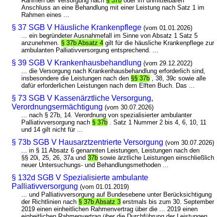
Rahmen der Versorgung nach
§ 37b
oder im unmittelbaren
Anschluss an eine Behandlung mit einer Leistung nach Satz 1 im
Rahmen eines ...
§ 37 SGB V Häusliche Krankenpflege
(vom 01.01.2026)
... ein begründeter Ausnahmefall im Sinne von Absatz 1 Satz 5
anzunehmen.
§ 37b Absatz 4
gilt für die häusliche Krankenpflege zur
ambulanten Palliativversorgung entsprechend. ...
§ 39 SGB V Krankenhausbehandlung
(vom 29.12.2022)
... die Versorgung nach Krankenhausbehandlung erforderlich sind,
insbesondere die Leistungen nach den
§§ 37b
, 38, 39c sowie alle
dafür erforderlichen Leistungen nach dem Elften Buch. Das ...
§ 73 SGB V Kassenärztliche Versorgung,
Verordnungsermächtigung
(vom 30.07.2026)
... nach § 27b, 14. Verordnung von spezialisierter ambulanter
Palliativversorgung nach
§ 37b
. Satz 1 Nummer 2 bis 4, 6, 10, 11
und 14 gilt nicht für ...
§ 73b SGB V Hausarztzentrierte Versorgung
(vom 30.07.2026)
... in § 11 Absatz 6 genannten Leistungen, Leistungen nach den
§§ 20i, 25, 26, 37a und
37b
sowie ärztliche Leistungen einschließlich
neuer Untersuchungs- und Behandlungsmethoden ...
§ 132d SGB V Spezialisierte ambulante
Palliativversorgung
(vom 01.01.2019)
... und Palliativversorgung auf Bundesebene unter Berücksichtigung
der Richtlinien nach
§ 37b Absatz 3
erstmals bis zum 30. September
2019 einen einheitlichen Rahmenvertrag über die ... 2019 einen
einheitlichen Rahmenvertrag über die Durchführung der Leistungen