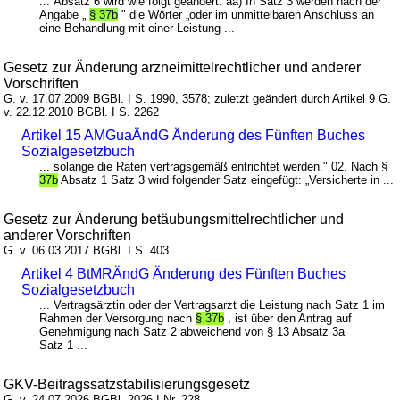
... Absatz 6 wird wie folgt geändert: aa) In Satz 3 werden nach der
Angabe „
§ 37b
" die Wörter „oder im unmittelbaren Anschluss an
eine Behandlung mit einer Leistung ...
Gesetz zur Änderung arzneimittelrechtlicher und anderer
Vorschriften
G. v. 17.07.2009 BGBl. I S. 1990, 3578; zuletzt geändert durch Artikel 9 G.
v. 22.12.2010 BGBl. I S. 2262
Artikel 15 AMGuaÄndG Änderung des Fünften Buches
Sozialgesetzbuch
... solange die Raten vertragsgemäß entrichtet werden." 02. Nach §
37b
Absatz 1 Satz 3 wird folgender Satz eingefügt: „Versicherte in ...
Gesetz zur Änderung betäubungsmittelrechtlicher und
anderer Vorschriften
G. v. 06.03.2017 BGBl. I S. 403
Artikel 4 BtMRÄndG Änderung des Fünften Buches
Sozialgesetzbuch
... Vertragsärztin oder der Vertragsarzt die Leistung nach Satz 1 im
Rahmen der Versorgung nach
§ 37b
, ist über den Antrag auf
Genehmigung nach Satz 2 abweichend von § 13 Absatz 3a
Satz 1 ...
GKV-Beitragssatzstabilisierungsgesetz
G. v. 24.07.2026 BGBl. 2026 I Nr. 228