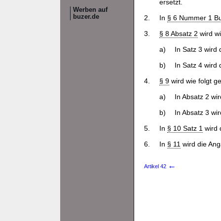
ersetzt.
Werben auf
buzer.de
2.
In
§ 6 Nummer 1 Bu
3.
§ 8 Absatz 2
wird wi
a)
In Satz 3 wird
b)
In Satz 4 wird
4.
§ 9
wird wie folgt g
a)
In Absatz 2 wi
b)
In Absatz 3 wi
5.
In
§ 10 Satz 1
wird 
6.
In
§ 11
wird die Ang
←
Artikel 42