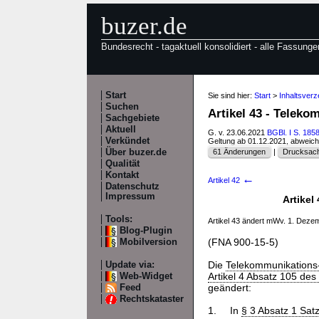
buzer.de
Bundesrecht - tagaktuell konsolidiert - alle Fassunge
Start
Sie sind hier:
Start
>
Inhaltsver
Suchen
Artikel 43 - Tele
Sachgebiete
Aktuell
G. v. 23.06.2021
BGBl. I S. 185
Verkündet
Geltung ab 01.12.2021, abweic
Über buzer.de
61 Änderungen
|
Drucksach
Qualität
Kontakt
←
Artikel 42
Datenschutz
Impressum
Artike
Tools:
Artikel 43 ändert mWv. 1. Dez
Blog-Plugin
(FNA 900-15-5)
Mobilversion
Die
Telekommunikation
Update via:
Artikel 4 Absatz 105 des
Web-Widget
geändert:
Feed
Rechtskataster
1.
In
§ 3 Absatz 1 Satz