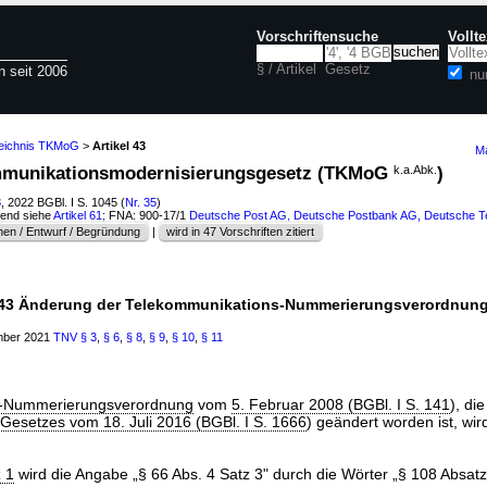
Vorschriftensuche
Vollt
§ / Artikel
Gesetz
n seit 2006
nu
zeichnis TKMoG
>
Artikel 43
Ma
kommunikationsmodernisierungsgesetz (TKMoG
k.a.Abk.
)
8
, 2022 BGBl. I S. 1045 (
Nr. 35
)
hend siehe
Artikel 61
; FNA: 900-17/1
Deutsche Post AG, Deutsche Postbank AG, Deutsche 
en / Entwurf / Begründung
|
wird in 47 Vorschriften zitiert
l 43 Änderung der Telekommunikations-Nummerierungsverordnun
ember 2021
TNV
§ 3
,
§ 6
,
§ 8
,
§ 9
,
§ 10
,
§ 11
s-Nummerierungsverordnung
vom
5. Februar 2008 (BGBl. I S. 141
), di
 Gesetzes vom 18. Juli 2016 (BGBl. I S. 1666
) geändert worden ist, wird
 1
wird die Angabe „§ 66 Abs. 4 Satz 3" durch die Wörter „§ 108 Absatz