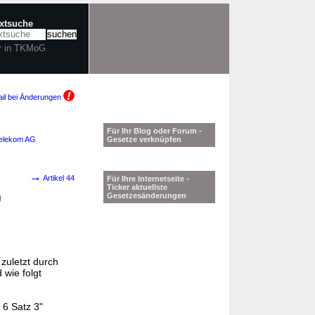
extsuche
r in TKMoG
il bei Änderungen
Für Ihr Blog oder Forum -
Telekom AG
Gesetze verknüpfen
→
Artikel 44
Für Ihre Internetseite -
Ticker aktuellste
g
Gesetzesänderungen
e zuletzt durch
 wie folgt
 6 Satz 3"