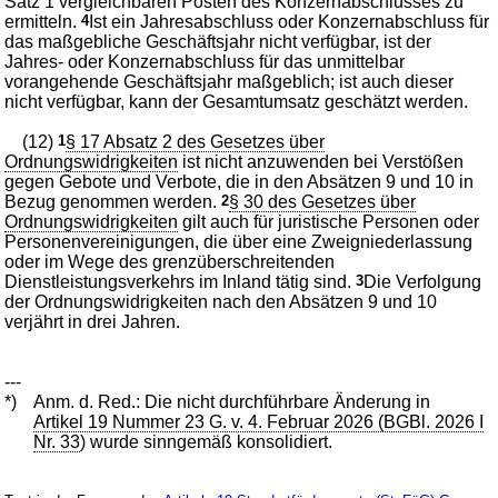
Satz 1 vergleichbaren Posten des Konzernabschlusses zu
ermitteln.
4
Ist ein Jahresabschluss oder Konzernabschluss für
das maßgebliche Geschäftsjahr nicht verfügbar, ist der
Jahres- oder Konzernabschluss für das unmittelbar
vorangehende Geschäftsjahr maßgeblich; ist auch dieser
nicht verfügbar, kann der Gesamtumsatz geschätzt werden.
(12)
1
§ 17 Absatz 2 des Gesetzes über
Ordnungswidrigkeiten
ist nicht anzuwenden bei Verstößen
gegen Gebote und Verbote, die in den Absätzen 9 und 10 in
Bezug genommen werden.
2
§ 30 des Gesetzes über
Ordnungswidrigkeiten
gilt auch für juristische Personen oder
Personenvereinigungen, die über eine Zweigniederlassung
oder im Wege des grenzüberschreitenden
Dienstleistungsverkehrs im Inland tätig sind.
3
Die Verfolgung
der Ordnungswidrigkeiten nach den Absätzen 9 und 10
verjährt in drei Jahren.
---
*)
Anm. d. Red.: Die nicht durchführbare Änderung in
Artikel 19 Nummer 23 G. v. 4. Februar 2026 (BGBl. 2026 I
Nr. 33
) wurde sinngemäß konsolidiert.