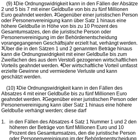
(9)
1
Die Ordnungswidrigkeit kann in den Fällen der Absätze
2 und 5 bis 7 mit einer Geldbuße von bis zu fünf Millionen
Euro geahndet werden.
2
Gegenüber einer juristischen Person
oder Personenvereinigung kann über Satz 1 hinaus eine
höhere Geldbuße in Höhe von bis zu 10 Prozent des
Gesamtumsatzes, den die juristische Person oder
Personenvereinigung im der Behördenentscheidung
vorangegangenen Geschäftsjahr erzielt hat, verhängt werden.
3
Über die in den Sätzen 1 und 2 genannten Beträge hinaus
kann die Ordnungswidrigkeit mit einer Geldbuße bis zum
Zweifachen des aus dem Verstoß gezogenen wirtschaftlichen
Vorteils geahndet werden.
4
Der wirtschaftliche Vorteil umfasst
erzielte Gewinne und vermiedene Verluste und kann
geschätzt werden.
(10)
1
Die Ordnungswidrigkeit kann in den Fällen des
Absatzes 4 mit einer Geldbuße bis zu fünf Millionen Euro
geahndet werden.
2
Gegenüber einer juristischen Person oder
Personenvereinigung kann über Satz 1 hinaus eine höhere
Geldbuße verhängt werden; diese darf
1.
in den Fällen des Absatzes 4 Satz 1 Nummer 1 und 2 den
höheren der Beträge von fünf Millionen Euro und 10
Prozent des Gesamtumsatzes, den die juristische Person
oder Personenvereinigung im der Behördenentscheidung