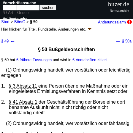
Vorschriftensuche
buzer.de
Normalansicht
§ / Art.
Gesetz
Volltextsuche
Start
>
BörsG
>
§ 50
Änderungsalarm
Hier klicken für
Titel, Fundstelle, Änderungen
etc.
nur in BörsG
§ 50 - Börsengesetz (BörsG)
←
→
§ 49
§ 50a
Artikel 2 G. v. 16.07.2007
BGBl. I S. 1330
, 1351 (
Nr. 31
); zuletzt geändert
§ 50 Bußgeldvorschriften
durch
Artikel 21
G. v. 04.02.2026
BGBl. 2026 I Nr. 33
Geltung ab 01.11.2007; FNA: 4110-10
Börsenvorschriften
§ 50 hat
6 frühere Fassungen
und wird in
6 Vorschriften zitiert
36 weitere Fassungen
|
Drucksachen / Entwurf / Begründung
|
wird in 110 Vorschriften zitiert
(1) Ordnungswidrig handelt, wer vorsätzlich oder leichtfertig
Abschnitt 6 Straf- und Bußgeldvorschriften;
entgegen
Schlussvorschriften
1.
§ 3 Absatz 11
eine Person über eine Maßnahme oder ein
eingeleitetes Ermittlungsverfahren in Kenntnis setzt oder
2.
§ 41 Absatz 1
der Geschäftsführung der Börse eine dort
benannte Auskunft nicht, nicht richtig oder nicht
vollständig erteilt.
(2) Ordnungswidrig handelt, wer vorsätzlich oder fahrlässig