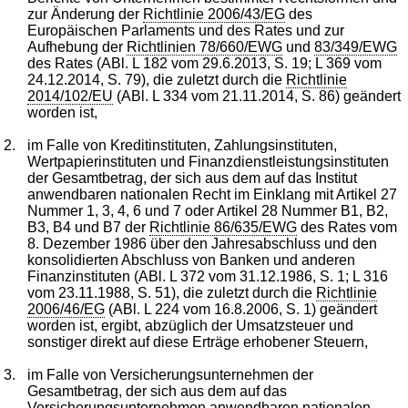
zur Änderung der
Richtlinie 2006/43/EG
des
Europäischen Parlaments und des Rates und zur
Aufhebung der
Richtlinien 78/660/EWG
und
83/349/EWG
des Rates (ABl. L 182 vom 29.6.2013, S. 19; L 369 vom
24.12.2014, S. 79), die zuletzt durch die
Richtlinie
2014/102/EU
(ABl. L 334 vom 21.11.2014, S. 86) geändert
worden ist,
2.
im Falle von Kreditinstituten, Zahlungsinstituten,
Wertpapierinstituten und Finanzdienstleistungsinstituten
der Gesamtbetrag, der sich aus dem auf das Institut
anwendbaren nationalen Recht im Einklang mit Artikel 27
Nummer 1, 3, 4, 6 und 7 oder Artikel 28 Nummer B1, B2,
B3, B4 und B7 der
Richtlinie 86/635/EWG
des Rates vom
8. Dezember 1986 über den Jahresabschluss und den
konsolidierten Abschluss von Banken und anderen
Finanzinstituten (ABl. L 372 vom 31.12.1986, S. 1; L 316
vom 23.11.1988, S. 51), die zuletzt durch die
Richtlinie
2006/46/EG
(ABl. L 224 vom 16.8.2006, S. 1) geändert
worden ist, ergibt, abzüglich der Umsatzsteuer und
sonstiger direkt auf diese Erträge erhobener Steuern,
3.
im Falle von Versicherungsunternehmen der
Gesamtbetrag, der sich aus dem auf das
Versicherungsunternehmen anwendbaren nationalen