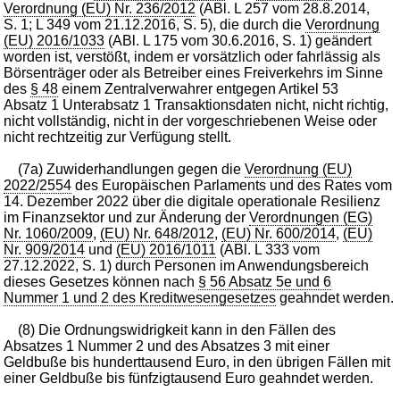
Verordnung (EU) Nr. 236/2012
(ABl. L 257 vom 28.8.2014,
S. 1; L 349 vom 21.12.2016, S. 5), die durch die
Verordnung
(EU) 2016/1033
(ABl. L 175 vom 30.6.2016, S. 1) geändert
worden ist, verstößt, indem er vorsätzlich oder fahrlässig als
Börsenträger oder als Betreiber eines Freiverkehrs im Sinne
des
§ 48
einem Zentralverwahrer entgegen Artikel 53
Absatz 1 Unterabsatz 1 Transaktionsdaten nicht, nicht richtig,
nicht vollständig, nicht in der vorgeschriebenen Weise oder
nicht rechtzeitig zur Verfügung stellt.
(7a) Zuwiderhandlungen gegen die
Verordnung (EU)
2022/2554
des Europäischen Parlaments und des Rates vom
14. Dezember 2022 über die digitale operationale Resilienz
im Finanzsektor und zur Änderung der
Verordnungen (EG)
Nr. 1060/2009
,
(EU) Nr. 648/2012
,
(EU) Nr. 600/2014
,
(EU)
Nr. 909/2014
und
(EU) 2016/1011
(ABl. L 333 vom
27.12.2022, S. 1) durch Personen im Anwendungsbereich
dieses Gesetzes können nach
§ 56 Absatz 5e und 6
Nummer 1 und 2 des Kreditwesengesetzes
geahndet werden.
(8) Die Ordnungswidrigkeit kann in den Fällen des
Absatzes 1 Nummer 2 und des Absatzes 3 mit einer
Geldbuße bis hunderttausend Euro, in den übrigen Fällen mit
einer Geldbuße bis fünfzigtausend Euro geahndet werden.