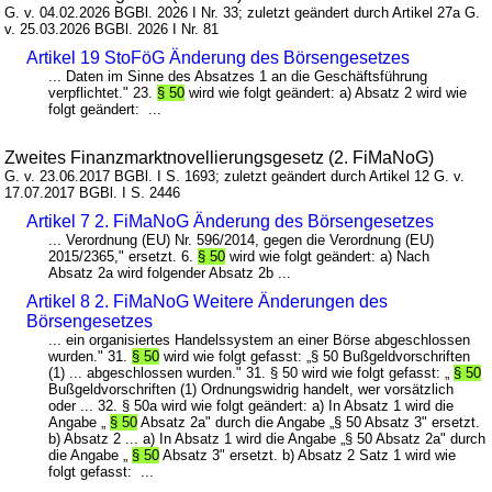
G. v. 04.02.2026 BGBl. 2026 I Nr. 33; zuletzt geändert durch Artikel 27a G.
v. 25.03.2026 BGBl. 2026 I Nr. 81
Artikel 19 StoFöG Änderung des Börsengesetzes
... Daten im Sinne des Absatzes 1 an die Geschäftsführung
verpflichtet." 23.
§ 50
wird wie folgt geändert: a) Absatz 2 wird wie
folgt geändert: ...
Zweites Finanzmarktnovellierungsgesetz (2. FiMaNoG)
G. v. 23.06.2017 BGBl. I S. 1693; zuletzt geändert durch Artikel 12 G. v.
17.07.2017 BGBl. I S. 2446
Artikel 7 2. FiMaNoG Änderung des Börsengesetzes
... Verordnung (EU) Nr. 596/2014, gegen die Verordnung (EU)
2015/2365," ersetzt. 6.
§ 50
wird wie folgt geändert: a) Nach
Absatz 2a wird folgender Absatz 2b ...
Artikel 8 2. FiMaNoG Weitere Änderungen des
Börsengesetzes
... ein organisiertes Handelssystem an einer Börse abgeschlossen
wurden." 31.
§ 50
wird wie folgt gefasst: „§ 50 Bußgeldvorschriften
(1) ... abgeschlossen wurden." 31. § 50 wird wie folgt gefasst: „
§ 50
Bußgeldvorschriften (1) Ordnungswidrig handelt, wer vorsätzlich
oder ... 32. § 50a wird wie folgt geändert: a) In Absatz 1 wird die
Angabe „
§ 50
Absatz 2a" durch die Angabe „§ 50 Absatz 3" ersetzt.
b) Absatz 2 ... a) In Absatz 1 wird die Angabe „§ 50 Absatz 2a" durch
die Angabe „
§ 50
Absatz 3" ersetzt. b) Absatz 2 Satz 1 wird wie
folgt gefasst: ...