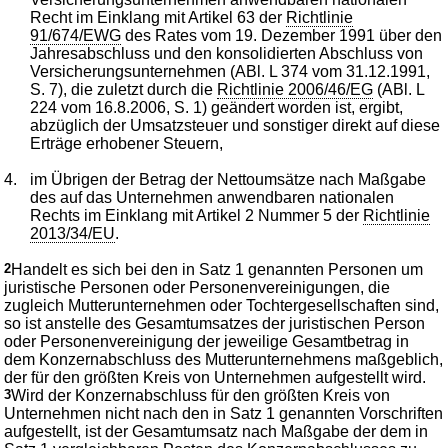
Recht im Einklang mit Artikel 63 der
Richtlinie
91/674/EWG
des Rates vom 19. Dezember 1991 über den
Jahresabschluss und den konsolidierten Abschluss von
Versicherungsunternehmen (ABl. L 374 vom 31.12.1991,
S. 7), die zuletzt durch die
Richtlinie 2006/46/EG
(ABl. L
224 vom 16.8.2006, S. 1) geändert worden ist, ergibt,
abzüglich der Umsatzsteuer und sonstiger direkt auf diese
Erträge erhobener Steuern,
4.
im Übrigen der Betrag der Nettoumsätze nach Maßgabe
des auf das Unternehmen anwendbaren nationalen
Rechts im Einklang mit Artikel 2 Nummer 5 der
Richtlinie
2013/34/EU
.
2
Handelt es sich bei den in Satz 1 genannten Personen um
juristische Personen oder Personenvereinigungen, die
zugleich Mutterunternehmen oder Tochtergesellschaften sind,
so ist anstelle des Gesamtumsatzes der juristischen Person
oder Personenvereinigung der jeweilige Gesamtbetrag in
dem Konzernabschluss des Mutterunternehmens maßgeblich,
der für den größten Kreis von Unternehmen aufgestellt wird.
3
Wird der Konzernabschluss für den größten Kreis von
Unternehmen nicht nach den in Satz 1 genannten Vorschriften
aufgestellt, ist der Gesamtumsatz nach Maßgabe der dem in