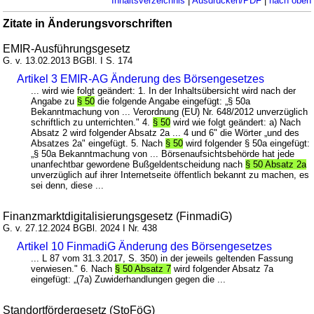
Inhaltsverzeichnis
|
Ausdrucken/PDF
|
nach oben
Zitate in Änderungsvorschriften
EMIR-Ausführungsgesetz
G. v. 13.02.2013 BGBl. I S. 174
Artikel 3 EMIR-AG Änderung des Börsengesetzes
... wird wie folgt geändert: 1. In der Inhaltsübersicht wird nach der
Angabe zu
§ 50
die folgende Angabe eingefügt: „§ 50a
Bekanntmachung von ... Verordnung (EU) Nr. 648/2012 unverzüglich
schriftlich zu unterrichten." 4.
§ 50
wird wie folgt geändert: a) Nach
Absatz 2 wird folgender Absatz 2a ... 4 und 6" die Wörter „und des
Absatzes 2a" eingefügt. 5. Nach
§ 50
wird folgender § 50a eingefügt:
„§ 50a Bekanntmachung von ... Börsenaufsichtsbehörde hat jede
unanfechtbar gewordene Bußgeldentscheidung nach
§ 50 Absatz 2a
unverzüglich auf ihrer Internetseite öffentlich bekannt zu machen, es
sei denn, diese ...
Finanzmarktdigitalisierungsgesetz (FinmadiG)
G. v. 27.12.2024 BGBl. 2024 I Nr. 438
Artikel 10 FinmadiG Änderung des Börsengesetzes
... L 87 vom 31.3.2017, S. 350) in der jeweils geltenden Fassung
verwiesen." 6. Nach
§ 50 Absatz 7
wird folgender Absatz 7a
eingefügt: „(7a) Zuwiderhandlungen gegen die ...
Standortfördergesetz (StoFöG)