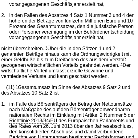
vorangegangenen Geschäftsjahr erzielt hat,
2.
in den Fällen des Absatzes 4 Satz 1 Nummer 3 und 4 den
höheren der Beträge von fünfzehn Millionen Euro und 10
Prozent des Gesamtumsatzes, den die juristische Person
oder Personenvereinigung im der Behördenentscheidung
vorangegangenen Geschäftsjahr erzielt hat,
nicht überschreiten.
3
Über die in den Sätzen 1 und 2
genannten Beträge hinaus kann die Ordnungswidrigkeit mit
einer Geldbuße bis zum Dreifachen des aus dem Verstoß
gezogenen wirtschaftlichen Vorteils geahndet werden.
4
Der
wirtschaftliche Vorteil umfasst erzielte Gewinne und
vermiedene Verluste und kann geschätzt werden.
(11)
1
Gesamtumsatz im Sinne des Absatzes 9 Satz 2 und
des Absatzes 10 Satz 2 ist
1.
im Falle des Börsenträgers der Betrag der Nettoumsätze
nach Maßgabe des auf den Börsenträger anwendbaren
nationalen Rechts im Einklang mit Artikel 2 Nummer 5 der
Richtlinie 2013/34/EU
des Europäischen Parlaments und
des Rates vom 26. Juni 2013 über den Jahresabschluss,
den konsolidierten Abschluss und damit verbundene
Berichte von Unternehmen bestimmter Rechtsformen und