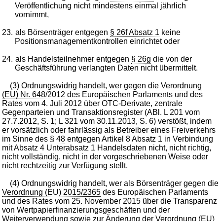
Veröffentlichung nicht mindestens einmal jährlich
vornimmt,
23.
als Börsenträger entgegen
§ 26f Absatz 1
keine
Positionsmanagementkontrollen einrichtet oder
24.
als Handelsteilnehmer entgegen
§ 26g
die von der
Geschäftsführung verlangten Daten nicht übermittelt.
(3) Ordnungswidrig handelt, wer gegen die
Verordnung
(EU) Nr. 648/2012
des Europäischen Parlaments und des
Rates vom 4. Juli 2012 über OTC-Derivate, zentrale
Gegenparteien und Transaktionsregister (ABl. L 201 vom
27.7.2012, S. 1; L 321 vom 30.11.2013, S. 6) verstößt, indem
er vorsätzlich oder fahrlässig als Betreiber eines Freiverkehrs
im Sinne des
§ 48
entgegen Artikel 8 Absatz 1 in Verbindung
mit Absatz 4 Unterabsatz 1 Handelsdaten nicht, nicht richtig,
nicht vollständig, nicht in der vorgeschriebenen Weise oder
nicht rechtzeitig zur Verfügung stellt.
(4) Ordnungswidrig handelt, wer als Börsenträger gegen die
Verordnung (EU) 2015/2365
des Europäischen Parlaments
und des Rates vom 25. November 2015 über die Transparenz
von Wertpapierfinanzierungsgeschäften und der
Weiterverwendung sowie zur Änderung der
Verordnung (EU)