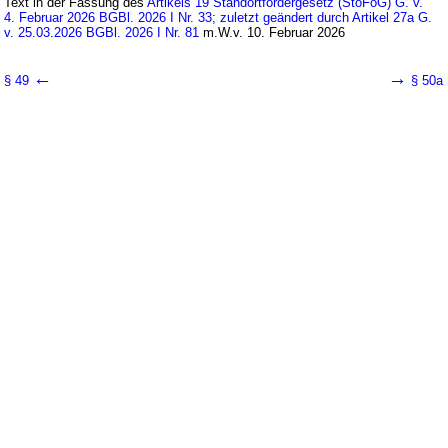
Text in der Fassung des
Artikels 19 Standortfördergesetz (StoFöG) G. v.
4. Februar 2026 BGBl. 2026 I Nr. 33; zuletzt geändert durch Artikel 27a G.
v. 25.03.2026 BGBl. 2026 I Nr. 81
m.W.v. 10. Februar 2026
←
→
§ 49
§ 50a