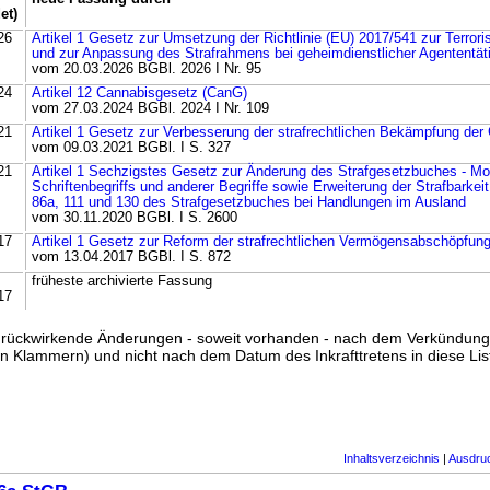
et)
26
Artikel 1 Gesetz zur Umsetzung der Richtlinie (EU) 2017/541 zur Terr
und zur Anpassung des Strafrahmens bei geheimdienstlicher Agententäti
vom 20.03.2026 BGBl. 2026 I Nr. 95
24
Artikel 12 Cannabisgesetz (CanG)
vom 27.03.2024 BGBl. 2024 I Nr. 109
21
Artikel 1 Gesetz zur Verbesserung der strafrechtlichen Bekämpfung de
vom 09.03.2021 BGBl. I S. 327
21
Artikel 1 Sechzigstes Gesetz zur Änderung des Strafgesetzbuches - Mo
Schriftenbegriffs und anderer Begriffe sowie Erweiterung der Strafbarkei
86a, 111 und 130 des Strafgesetzbuches bei Handlungen im Ausland
vom 30.11.2020 BGBl. I S. 2600
17
Artikel 1 Gesetz zur Reform der strafrechtlichen Vermögensabschöpfun
vom 13.04.2017 BGBl. I S. 872
früheste archivierte Fassung
17
ss rückwirkende Änderungen - soweit vorhanden - nach dem Verkündun
n Klammern) und nicht nach dem Datum des Inkrafttretens in diese List
Inhaltsverzeichnis
|
Ausdru