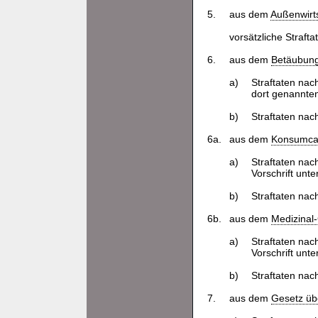
5.
aus dem
Außenwirt
vorsätzliche Straft
6.
aus dem
Betäubung
a)
Straftaten nac
dort genannte
b)
Straftaten na
6a.
aus dem
Konsumca
a)
Straftaten nac
Vorschrift unt
b)
Straftaten nac
6b.
aus dem
Medizinal
a)
Straftaten nac
Vorschrift unt
b)
Straftaten nac
7.
aus dem
Gesetz übe