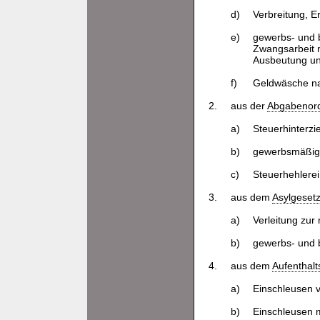
d)
Verbreitung, E
e)
gewerbs- und 
Zwangsarbeit
Ausbeutung un
f)
Geldwäsche n
2.
aus der
Abgabenor
a)
Steuerhinterz
b)
gewerbsmäßige
c)
Steuerhehlerei
3.
aus dem
Asylgeset
a)
Verleitung zur
b)
gewerbs- und 
4.
aus dem
Aufenthalt
a)
Einschleusen 
b)
Einschleusen 