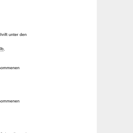
ift unter den
0b
,
enommenen
enommenen