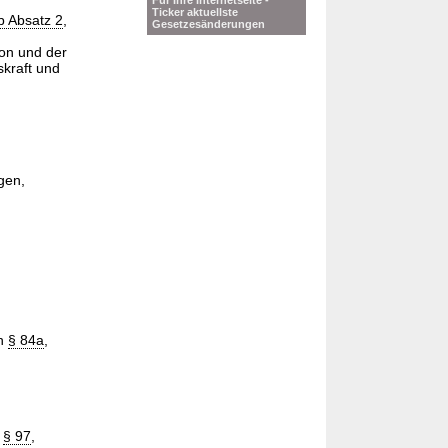
Für Ihre Internetseite -
Ticker aktuellste
b Absatz 2
,
Gesetzesänderungen
on und der
kraft und
gen,
ch
§ 84a
,
h
§ 97
,