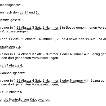
schaftsgesetz
:
aten nach den
§§ 17
und
18
,
smittelgesetz
:
h einer in
§ 29 Absatz 3 Satz 2 Nummer 1
in Bezug genommenen Vorschr
n Voraussetzungen,
ch den
§§ 29a
,
30 Absatz 1 Nummer 1, 2 und 4
sowie den
§§ 30a
und
3
nnabisgesetz
:
h einer in
§ 34 Absatz 3 Satz 2 Nummer 1 oder Nummer 4
in Bezug g
er den dort genannten Voraussetzungen,
h
§ 34 Absatz 4
,
-Cannabisgesetz
:
h einer in
§ 25 Absatz 4 Satz 2 Nummer 1 oder Nummer 4
in Bezug g
er den dort genannten Voraussetzungen,
h
§ 25 Absatz 5
,
r die Kontrolle von Kriegswaffen
: