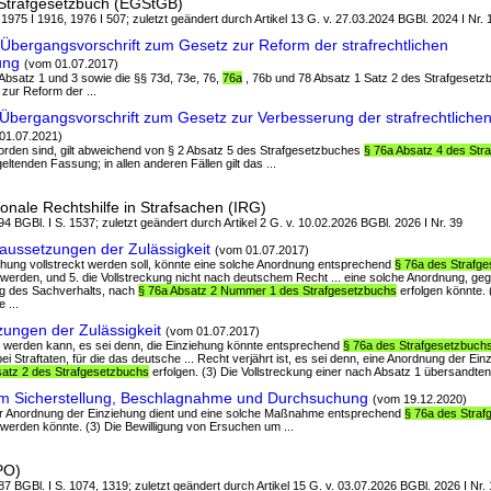
Strafgesetzbuch (EGStGB)
 1975 I 1916, 1976 I 507; zuletzt geändert durch Artikel 13 G. v. 27.03.2024 BGBl. 2024 I Nr. 
Übergangsvorschrift zum Gesetz zur Reform der strafrechtlichen
ung
(vom 01.07.2017)
5 Absatz 1 und 3 sowie die §§ 73d, 73e, 76,
76a
, 76b und 78 Absatz 1 Satz 2 des Strafgesetz
ur Reform der ...
Übergangsvorschrift zum Gesetz zur Verbesserung der strafrechtlich
01.07.2021)
 worden sind, gilt abweichend von § 2 Absatz 5 des Strafgesetzbuches
§ 76a Absatz 4 des Str
ltenden Fassung; in allen anderen Fällen gilt das ...
ionale Rechtshilfe in Strafsachen (IRG)
4 BGBl. I S. 1537; zuletzt geändert durch Artikel 2 G. v. 10.02.2026 BGBl. 2026 I Nr. 39
aussetzungen der Zulässigkeit
(vom 01.07.2017)
ehung vollstreckt werden soll, könnte eine solche Anordnung entsprechend
§ 76a des Strafg
werden, und 5. die Vollstreckung nicht nach deutschem Recht ... eine solche Anordnung, geg
g des Sachverhalts, nach
§ 76a Absatz 2 Nummer 1 des Strafgesetzbuchs
erfolgen könnte. (
 ...
ungen der Zulässigkeit
(vom 01.07.2017)
ckt werden kann, es sei denn, die Einziehung könnte entsprechend
§ 76a des Strafgesetzbuch
i Straftaten, für die das deutsche ... Recht verjährt ist, es sei denn, eine Anordnung der Ei
satz 2 des Strafgesetzbuchs
erfolgen. (3) Die Vollstreckung einer nach Absatz 1 übersandten
m Sicherstellung, Beschlagnahme und Durchsuchung
(vom 19.12.2020)
iner Anordnung der Einziehung dient und eine solche Maßnahme entsprechend
§ 76a des Stra
werden könnte. (3) Die Bewilligung von Ersuchen um ...
PO)
7 BGBl. I S. 1074, 1319; zuletzt geändert durch Artikel 15 G. v. 03.07.2026 BGBl. 2026 I Nr.