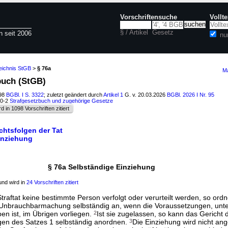
Vorschriftensuche
Vollt
§ / Artikel
Gesetz
n seit 2006
nu
eichnis StGB
>
§ 76a
Ma
buch (StGB)
998
BGBl. I S. 3322
; zuletzt geändert durch
Artikel 1
G. v. 20.03.2026
BGBl. 2026 I Nr. 95
50-2
Strafgesetzbuch und zugehörige Gesetze
rd in 1098 Vorschriften zitiert
echtsfolgen der Tat
Einziehung
§ 76a Selbständige Einziehung
nd wird in
24 Vorschriften zitiert
raftat keine bestimmte Person verfolgt oder verurteilt werden, so ordn
 Unbrauchbarmachung selbständig an, wenn die Voraussetzungen, unte
n ist, im Übrigen vorliegen.
2
Ist sie zugelassen, so kann das Gericht 
gen des Satzes 1 selbständig anordnen.
3
Die Einziehung wird nicht an