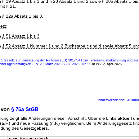
h
§ 19 Absatz 1 bis 3
und
§ 20 Absatz 1 und 2
sowie § 20a Absatz 1 bis 
mit
§ 21
,
h
§ 22a Absatz 1 bis 3
,
etz
:
h
§ 51 Absatz 1 bis 3
,
h
§ 52 Absatz 1 Nummer 1 und 2 Buchstabe c und d sowie Absatz 5 un
ls 1 Gesetz zur Umsetzung der Richtlinie (EU) 2017/541 zur Terrorismusbekämpfung und zu
cher Agententätigkeit G. v. 20. März 2026 BGBl. 2026 I Nr. 95
m.W.v. 2. April 2026
Inhaltsverzeichnis
|
Ausdru
 von
§ 76a StGB
lung zeigt alle Änderungen dieser Vorschrift. Über die Links
aktuell
un
g (a.F.) und neue Fassung (n.F.) vergleichen. Beim Änderungsgesetz fi
ündung des Gesetzgebers.
neue Fassung durch