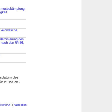
orismusbekämpfung
gkeit
r Geldwäsche
dernisierung des
t nach den §§ 86,
g
gsdatum des
e einsortiert
cken/PDF
|
nach oben