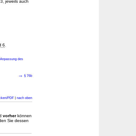
3, jeweils auch
d 6
.
r Anpassung des
→
§ 76b
cken/PDF
|
nach oben
d
vorher
können
nden Sie dessen