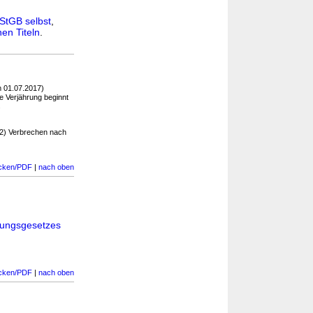
StGB selbst
,
en Titeln
.
 01.07.2017)
e Verjährung beginnt
.
 (2) Verbrechen nach
cken/PDF
|
nach oben
hrungsgesetzes
cken/PDF
|
nach oben