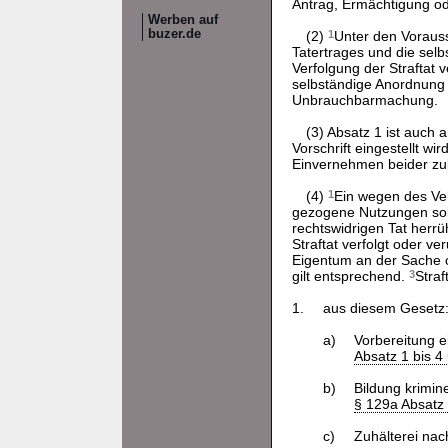
Antrag, Ermächtigung ode
Werben auf
buzer.de
(2)
1
Unter den Voraus
Tatertrages und die sel
Verfolgung der Straftat ve
selbständige Anordnung 
Unbrauchbarmachung.
(3) Absatz 1 ist auch
Vorschrift eingestellt w
Einvernehmen beider zul
(4)
1
Ein wegen des Ver
gezogene Nutzungen sol
rechtswidrigen Tat herrü
Straftat verfolgt oder ve
Eigentum an der Sache o
gilt entsprechend.
3
Straf
1.
aus diesem Gesetz
a)
Vorbereitung ei
Absatz 1 bis 4
b)
Bildung krimin
§ 129a Absatz 1
c)
Zuhälterei na