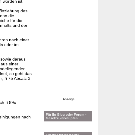
n worden ist.
Einziehung des
wenn die
eiche für die
nhalts und der
hren nach einer
ts oder im
d sowie daraus
aus einer
rundeliegenden
net, so geht das
er;
§ 75 Absatz 3
Anzeige
ach
§ 89c
Für Ihr Blog oder Forum -
reinigungen nach
Gesetze verknüpfen