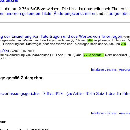
76a StGB
n, die auf § 76a StGB verweisen. Die Liste ist unterteilt nach Zitaten in
en
,
anderen geltenden Titeln
,
Änderungsvorschriften
und in
aufgehoben
g der Einziehung von Taterträgen und des Wertes von Taterträgen
(vom
ertrages oder des Wertes des Tatertrages nach den §§ 73a und
76a
verjähren in 30 Jahren. Di
 ... Einziehung des Tatertrages oder des Wertes des Tatertrages nach den §§ 73a und
76a
..
frist
(vom 01.07.2017)
 und die Anordnung von Maßnahmen (§ 11 Abs. 1 Nr. 8) aus.
§ 76a Absatz 2
bleibt unberührt.
cht. ...
Inhaltsverzeichnis
|
Ausdru
ge gemäß Zitiergebot
verfassungsgerichts - 2 BvL 8/19 - (zu Artikel 316h Satz 1 des Einfü
Inhaltsverzeichnis
|
Ausdru
rmen