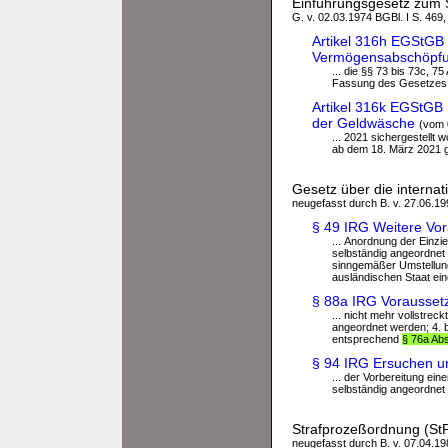
Einführungsgesetz zum 
G. v. 02.03.1974 BGBl. I S. 469,
Artikel 316h EGStGB 
Vermögensabschöpf
... die §§ 73 bis 73c, 7
Fassung des Gesetzes z
Artikel 316k EGStGB 
der Geldwäsche
(vom 
... 2021 sichergestellt
ab dem 18. März 2021 ge
Gesetz über die internat
neugefasst durch B. v. 27.06.199
§ 49 IRG Weitere Vor
... Anordnung der Einzi
selbständig angeordnet 
sinngemäßer Umstellun
ausländischen Staat eine
§ 88a IRG Voraussetz
... nicht mehr vollstre
angeordnet werden; 4. be
entsprechend
§ 76a Ab
§ 94 IRG Ersuchen u
... der Vorbereitung e
selbständig angeordnet 
Strafprozeßordnung (St
neugefasst durch B. v. 07.04.198