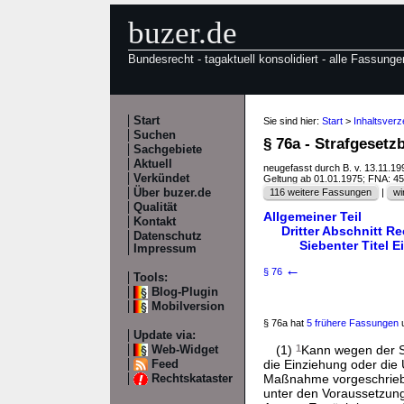
buzer.de
Bundesrecht - tagaktuell konsolidiert - alle Fassunge
Start
Sie sind hier:
Start
>
Inhaltsverz
Suchen
§ 76a - Strafgesetz
Sachgebiete
Aktuell
neugefasst durch B. v. 13.11.1
Verkündet
Geltung ab 01.01.1975; FNA: 4
Über buzer.de
116 weitere Fassungen
|
wi
Qualität
Allgemeiner Teil
Kontakt
Dritter Abschnitt R
Datenschutz
Siebenter Titel 
Impressum
←
§ 76
Tools:
Blog-Plugin
Mobilversion
§ 76a hat
5 frühere Fassungen
u
Update via:
(1)
1
Kann wegen der St
Web-Widget
die Einziehung oder die
Feed
Maßnahme vorgeschriebe
Rechtskataster
unter den Voraussetzun