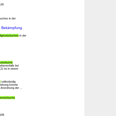
109
buches in der
en Bekämpfung
afgesetzbuches
in der
esetzbuchs
ebenenfalls bei
2) Ist in einem
s
selbständig
nziehung könnte
 Anordnung der ...
fgesetzbuchs
 199