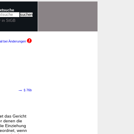
extsuche
r in StGB
il bei Änderungen
→
§ 76b
et das Gericht
r denen die
die Einziehung
geordnet, wenn