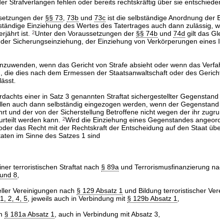
r Strafverlangen fehlen oder bereits rechtskräftig über sie entschiede
setzungen der
§§ 73
,
73b
und
73c
ist die selbständige Anordnung der 
bständige Einziehung des Wertes des Tatertrages auch dann zulässig, 
rjährt ist.
2
Unter den Voraussetzungen der
§§ 74b
und
74d
gilt das Gl
der Sicherungseinziehung, der Einziehung von Verkörperungen eines I
 anzuwenden, wenn das Gericht von Strafe absieht oder wenn das Verfa
ird, die dies nach dem Ermessen der Staatsanwaltschaft oder des Gerich
ässt.
dachts einer in Satz 3 genannten Straftat sichergestellter Gegenstan
len auch dann selbständig eingezogen werden, wenn der Gegenstand 
hrt und der von der Sicherstellung Betroffene nicht wegen der ihr zug
rurteilt werden kann.
2
Wird die Einziehung eines Gegenstandes angeord
der das Recht mit der Rechtskraft der Entscheidung auf den Staat üb
taten im Sinne des Satzes 1 sind
:
ner terroristischen Straftat nach
§ 89a
und Terrorismusfinanzierung n
 und 8
,
eller Vereinigungen nach
§ 129 Absatz 1
und Bildung terroristischer Ve
, 2, 4, 5
, jeweils auch in Verbindung mit
§ 129b Absatz 1
,
ch
§ 181a Absatz 1
, auch in Verbindung mit Absatz 3,