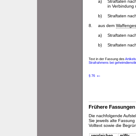
a)
Straftaten nac
in Verbindung 
b)
Straftaten nac
8.
aus dem
Waffenges
a)
Straftaten nac
b)
Straftaten nac
Text in der Fassung des
Artike
Strafrahmens bei geheimdienstli
←
§ 76
Frühere Fassungen
Die nachfolgende Aufstel
Sie jeweils alte Fassun
Volltext sowie die Begr
vergleichen
mWv