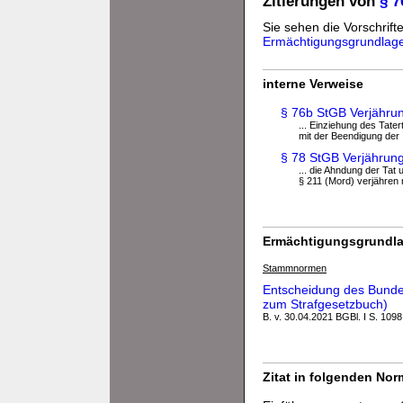
Zitierungen von
§ 
Sie sehen die Vorschrifte
Ermächtigungsgrundlag
interne Verweise
§ 76b StGB Verjährun
... Einziehung des Tat
mit der Beendigung der
§ 78 StGB Verjährungs
... die Ahndung der Tat
§ 211 (Mord) verjähren ni
Ermächtigungsgrundla
Stammnormen
Entscheidung des Bundes
zum Strafgesetzbuch)
B. v. 30.04.2021 BGBl. I S. 1098
Zitat in folgenden No