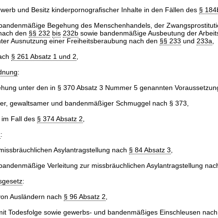
rwerb und Besitz kinderpornografischer Inhalte in den Fällen des
§ 184
bandenmäßige Begehung des Menschenhandels, der Zwangsprostituti
 nach den
§§ 232
bis
232b
sowie bandenmäßige Ausbeutung der Arbeits
ter Ausnutzung einer Freiheitsberaubung nach den
§§ 233
und
233a
,
ach
§ 261 Absatz 1 und 2
,
dnung
:
iehung unter den in § 370 Absatz 3 Nummer 5 genannten Voraussetzun
r, gewaltsamer und bandenmäßiger Schmuggel nach § 373,
 im Fall des
§ 374 Absatz 2
,
z
:
 missbräuchlichen Asylantragstellung nach
§ 84 Absatz 3
,
bandenmäßige Verleitung zur missbräuchlichen Asylantragstellung na
sgesetz
:
von Ausländern nach
§ 96 Absatz 2
,
mit Todesfolge sowie gewerbs- und bandenmäßiges Einschleusen nac