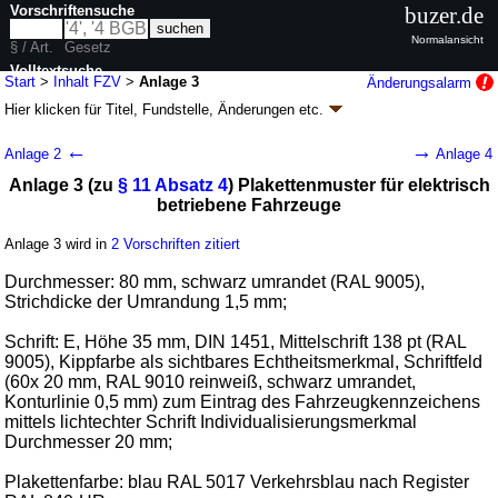
Vorschriftensuche
buzer.de
Normalansicht
§ / Art.
Gesetz
Volltextsuche
Start
>
Inhalt FZV
>
Anlage 3
Änderungsalarm
Hier klicken für
Titel, Fundstelle, Änderungen
etc.
nur in FZV
Anlage 3 - Fahrzeug-Zulassungsverordnung
←
→
Anlage 2
Anlage 4
(FZV)
Anlage 3 (zu
§ 11 Absatz 4
) Plakettenmuster für elektrisch
Artikel 1 V. v. 20.07.2023
BGBl. 2023 I Nr. 199
S. 2; zuletzt geändert durch
betriebene Fahrzeuge
Artikel 5
G. v. 12.05.2026
BGBl. 2026 I Nr. 142
Geltung ab 01.09.2023; FNA: 9232-20
Zulassung zum Straßenverkehr
Anlage 3 wird in
2 Vorschriften zitiert
9 weitere Fassungen
|
Drucksachen / Entwurf / Begründung
|
wird in 67 Vorschriften zitiert
Durchmesser: 80 mm, schwarz umrandet (RAL 9005),
Strichdicke der Umrandung 1,5 mm;
Abschnitt 8 Durchführungs- und Schlussvorschriften
Schrift: E, Höhe 35 mm, DIN 1451, Mittelschrift 138 pt (RAL
9005), Kippfarbe als sichtbares Echtheitsmerkmal, Schriftfeld
(60x 20 mm, RAL 9010 reinweiß, schwarz umrandet,
Konturlinie 0,5 mm) zum Eintrag des Fahrzeugkennzeichens
mittels lichtechter Schrift Individualisierungsmerkmal
Durchmesser 20 mm;
Plakettenfarbe: blau RAL 5017 Verkehrsblau nach Register