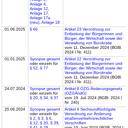
Anlage 4
,
Anlage 12
,
Anlage 17
,
Anlage 17a
(neu)
,
Anlage 18
01.06.2025
§ 66
Artikel 23 Verordnung zur
Entlastung der Bürgerinnen und
Bürger, der Wirtschaft sowie der
Verwaltung von Bürokratie
vom 11. Dezember 2024 (BGBl.
2024 I Nr. 411)
01.01.2025
Synopse gesamt
Artikel 22 Verordnung zur
oder einzeln für
Entlastung der Bürgerinnen und
§ 52
,
§ 77
Bürger, der Wirtschaft sowie der
Verwaltung von Bürokratie
vom 11. Dezember 2024 (BGBl.
2024 I Nr. 411)
24.07.2024
Synopse gesamt
Artikel 8 OZG-Änderungsgesetz
oder einzeln für
(OZGÄndG)
§ 20
,
§ 34
,
§ 37
vom 19. Juli 2024 (BGBl. 2024 I
Nr. 245)
20.06.2024
Synopse gesamt
Artikel 4 Sechsundfünfzigste
oder einzeln für
Verordnung zur Änderung
§ 2
,
§ 3
,
§ 6
,
straßenverkehrsrechtlicher
§ 12
,
§ 20
,
§ 39
,
Vorschriften
§ 41
,
§ 79
,
vom 10. Juni 2024 (BGBl. 2024 I