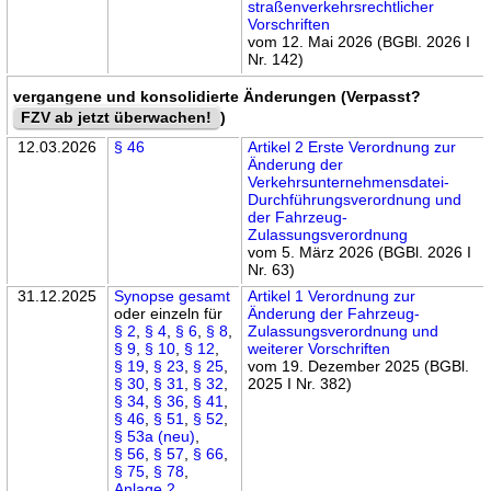
straßenverkehrsrechtlicher
Vorschriften
vom 12. Mai 2026 (BGBl. 2026 I
Nr. 142)
vergangene und konsolidierte Änderungen (Verpasst?
FZV ab jetzt überwachen!
)
12.03.2026
§ 46
Artikel 2 Erste Verordnung zur
Änderung der
Verkehrsunternehmensdatei-
Durchführungsverordnung und
der Fahrzeug-
Zulassungsverordnung
vom 5. März 2026 (BGBl. 2026 I
Nr. 63)
31.12.2025
Synopse gesamt
Artikel 1 Verordnung zur
oder einzeln für
Änderung der Fahrzeug-
§ 2
,
§ 4
,
§ 6
,
§ 8
,
Zulassungsverordnung und
§ 9
,
§ 10
,
§ 12
,
weiterer Vorschriften
§ 19
,
§ 23
,
§ 25
,
vom 19. Dezember 2025 (BGBl.
§ 30
,
§ 31
,
§ 32
,
2025 I Nr. 382)
§ 34
,
§ 36
,
§ 41
,
§ 46
,
§ 51
,
§ 52
,
§ 53a (neu)
,
§ 56
,
§ 57
,
§ 66
,
§ 75
,
§ 78
,
Anlage 2
,