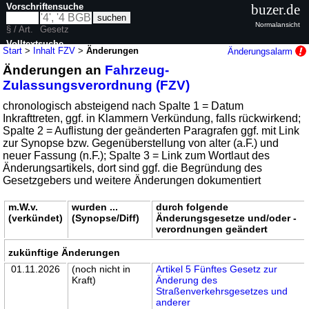
Vorschriftensuche
buzer.de
Normalansicht
§ / Art.
Gesetz
Volltextsuche
Start
>
Inhalt FZV
>
Änderungen
Änderungsalarm
Änderungen an
Fahrzeug-
nur in FZV
Zulassungsverordnung (FZV)
chronologisch absteigend nach Spalte 1 = Datum
Inkrafttreten, ggf. in Klammern Verkündung, falls rückwirkend;
Spalte 2 = Auflistung der geänderten Paragrafen ggf. mit Link
zur Synopse bzw. Gegenüberstellung von alter (a.F.) und
neuer Fassung (n.F.); Spalte 3 = Link zum Wortlaut des
Änderungsartikels, dort sind ggf. die Begründung des
Gesetzgebers und weitere Änderungen dokumentiert
m.W.v.
wurden ...
durch folgende
(verkündet)
(Synopse/Diff)
Änderungsgesetze und/oder -
verordnungen geändert
zukünftige Änderungen
01.11.2026
(noch nicht in
Artikel 5 Fünftes Gesetz zur
Kraft)
Änderung des
Straßenverkehrsgesetzes und
anderer