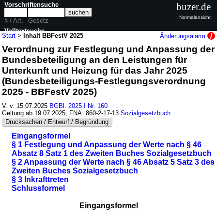
Vorschriftensuche
buzer.de
Normalansicht
§ / Art.
Gesetz
Volltextsuche
Start
>
Inhalt BBFestV 2025
Änderungsalarm
Verordnung zur Festlegung und Anpassung der
nur in BBFestV 2025
Bundesbeteiligung an den Leistungen für
Unterkunft und Heizung für das Jahr 2025
(Bundesbeteiligungs-Festlegungsverordnung
2025 - BBFestV 2025)
V. v. 15.07.2025
BGBl. 2025 I Nr. 160
Geltung ab 19.07.2025; FNA: 860-2-17-13
Sozialgesetzbuch
Drucksachen / Entwurf / Begründung
Eingangsformel
§ 1 Festlegung und Anpassung der Werte nach § 46
Absatz 8 Satz 1 des Zweiten Buches Sozialgesetzbuch
§ 2 Anpassung der Werte nach § 46 Absatz 5 Satz 3 des
Zweiten Buches Sozialgesetzbuch
§ 3 Inkrafttreten
Schlussformel
Eingangsformel