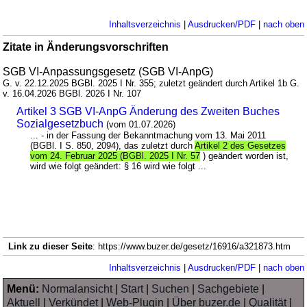
Inhaltsverzeichnis
|
Ausdrucken/PDF
|
nach oben
Zitate in Änderungsvorschriften
SGB VI-Anpassungsgesetz (SGB VI-AnpG)
G. v. 22.12.2025 BGBl. 2025 I Nr. 355; zuletzt geändert durch Artikel 1b G.
v. 16.04.2026 BGBl. 2026 I Nr. 107
Artikel 3 SGB VI-AnpG Änderung des Zweiten Buches
Sozialgesetzbuch
(vom 01.07.2026)
... - in der Fassung der Bekanntmachung vom 13. Mai 2011
(BGBl. I S. 850, 2094), das zuletzt durch
Artikel 2 des Gesetzes
vom 24. Februar 2025 (BGBl. 2025 I Nr. 57
) geändert worden ist,
wird wie folgt geändert: § 16 wird wie folgt ...
Link zu dieser Seite
: https://www.buzer.de/gesetz/16916/a321873.htm
Inhaltsverzeichnis
|
Ausdrucken/PDF
|
nach oben
Menü:
Normalansicht
|
Start
|
Suchen
|
Sachgebiete
|
Aktuell
|
Verkündet
|
Web-Plugin
|
Über buzer.de
|
Qualität
|