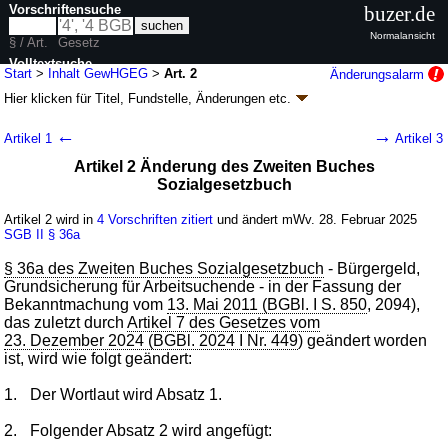
Vorschriftensuche
buzer.de
Normalansicht
§ / Art.
Gesetz
Volltextsuche
Start
>
Inhalt GewHGEG
>
Art. 2
Änderungsalarm
Hier klicken für
Titel, Fundstelle, Änderungen
etc.
nur in GewHGEG
Artikel 2 - Gesetz für ein verlässliches
←
→
Artikel 1
Artikel 3
Hilfesystem bei geschlechtsspezifischer und
Artikel 2 Änderung des Zweiten Buches
häuslicher Gewalt (GewHGEG
k.a.Abk.
)
Sozialgesetzbuch
G. v. 24.02.2025
BGBl. 2025 I Nr. 57
; zuletzt geändert durch
Artikel 3
G. v.
27.10.2025
BGBl. 2025 I Nr. 255
Artikel 2 wird in
4 Vorschriften zitiert
und ändert mWv. 28. Februar 2025
Geltung ab 28.02.2025, abweichend siehe
Artikel 6
SGB II
§ 36a
6 Änderungen
|
Drucksachen / Entwurf / Begründung
|
§ 36a des Zweiten Buches Sozialgesetzbuch
- Bürgergeld,
wird in 14 Vorschriften zitiert
Grundsicherung für Arbeitsuchende - in der Fassung der
Bekanntmachung vom
13. Mai 2011 (BGBl. I S. 850
, 2094),
das zuletzt durch
Artikel 7 des Gesetzes vom
23. Dezember 2024 (BGBl. 2024 I Nr. 449
) geändert worden
ist, wird wie folgt geändert:
1.
Der Wortlaut wird Absatz 1.
2.
Folgender Absatz 2 wird angefügt: