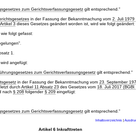
gsgesetzes zum Gerichtsverfassungsgesetz
gilt entsprechend."
erichtsgesetzes
in der Fassung der Bekanntmachung vom
2. Juli 1979
Artikel 3
dieses Gesetzes geändert worden ist, wird wie folgt geändert:
 wie folgt gefasst:
gelungen".
bsatz 1.
wird angefügt:
führungsgesetzes zum Gerichtsverfassungsgesetz
gilt entsprechend."
htsgesetz
in der Fassung der Bekanntmachung vom
23. September 19
uletzt durch
Artikel 11 Absatz 23
des Gesetzes vom
18. Juli 2017 (BGBl.
rd nach
§ 208
folgender
§ 209
eingefügt:
gsgesetzes zum Gerichtsverfassungsgesetz
gilt entsprechend."
Inhaltsverzeichnis
|
Ausdru
Artikel 6 Inkrafttreten