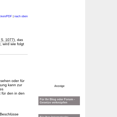
cken/PDF
|
nach oben
I S. 1077
), das
, wird wie folgt
nsehen oder für
gung kann zur
Anzeige
es
 für den in den
Für Ihr Blog oder Forum -
Gesetze verknüpfen
 Beschlüsse