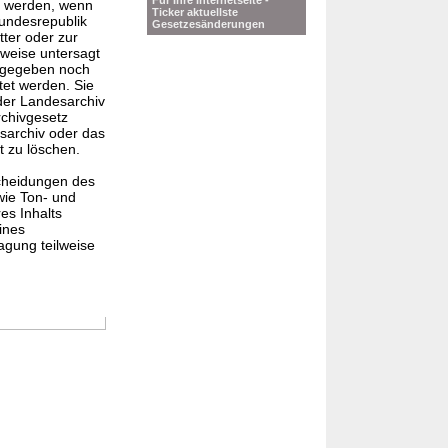
Für Ihre Internetseite -
n werden, wenn
Ticker aktuellste
Bundesrepublik
Gesetzesänderungen
tter oder zur
weise untersagt
sgegeben noch
et werden. Sie
der Landesarchiv
chivgesetz
sarchiv oder das
t zu löschen.
scheidungen des
ie Ton- und
es Inhalts
ines
gung teilweise