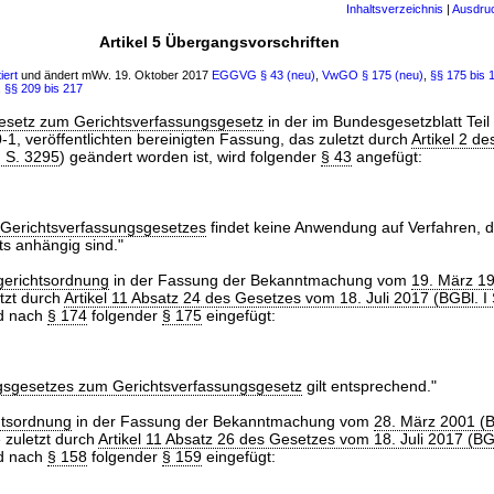
Inhaltsverzeichnis
|
Ausdru
Artikel 5 Übergangsvorschriften
iert
und ändert mWv. 19. Oktober 2017
EGGVG
§ 43 (neu)
,
VwGO
§ 175 (neu)
,
§§ 175 bis 
,
§§ 209 bis 217
esetz zum Gerichtsverfassungsgesetz
in der im Bundesgesetzblatt Teil I
, veröffentlichten bereinigten Fassung, das zuletzt durch
Artikel 2 d
I S. 3295
) geändert worden ist, wird folgender
§ 43
angefügt:
 Gerichtsverfassungsgesetzes
findet keine Anwendung auf Verfahren, 
ts anhängig sind."
gerichtsordnung
in der Fassung der Bekanntmachung vom
19. März 1
etzt durch
Artikel 11 Absatz 24 des Gesetzes vom 18. Juli 2017 (BGBl. I
rd nach
§ 174
folgender
§ 175
eingefügt:
gsgesetzes zum Gerichtsverfassungsgesetz
gilt entsprechend."
htsordnung
in der Fassung der Bekanntmachung vom
28. März 2001 (B
e zuletzt durch
Artikel 11 Absatz 26 des Gesetzes vom 18. Juli 2017 (BG
rd nach
§ 158
folgender
§ 159
eingefügt: