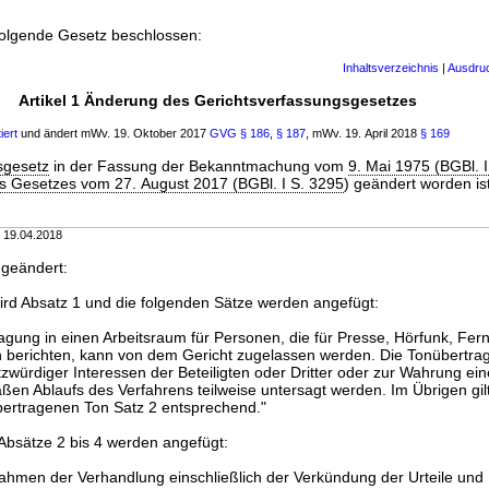
folgende Gesetz beschlossen:
Inhaltsverzeichnis
|
Ausdru
Artikel 1 Änderung des Gerichtsverfassungsgesetzes
iert
und ändert mWv. 19. Oktober 2017
GVG
§ 186
,
§ 187
, mWv. 19. April 2018
§ 169
sgesetz
in der Fassung der Bekanntmachung vom
9. Mai 1975 (BGBl. 
des Gesetzes vom 27. August 2017 (BGBl. I S. 3295
) geändert worden ist
m 19.04.2018
 geändert:
ird Absatz 1 und die folgenden Sätze werden angefügt:
agung in einen Arbeitsraum für Personen, die für Presse, Hörfunk, Fer
 berichten, kann von dem Gericht zugelassen werden. Die Tonübertra
würdiger Interessen der Beteiligten oder Dritter oder zur Wahrung ein
n Ablaufs des Verfahrens teilweise untersagt werden. Im Übrigen gilt
bertragenen Ton Satz 2 entsprechend."
Absätze 2 bis 4 werden angefügt:
ahmen der Verhandlung einschließlich der Verkündung der Urteile und