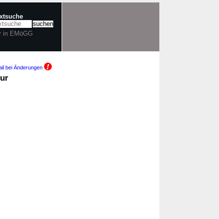
extsuche
r in EMöGG
il bei Änderungen
zur