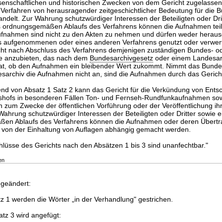
senschaftlichen und historischen Zwecken von dem Gericht zugelasse
 Verfahren von herausragender zeitgeschichtlicher Bedeutung für die 
ndelt. Zur Wahrung schutzwürdiger Interessen der Beteiligten oder Dri
 ordnungsgemäßen Ablaufs des Verfahrens können die Aufnahmen teil
ufnahmen sind nicht zu den Akten zu nehmen und dürfen weder herau
s aufgenommenen oder eines anderen Verfahrens genutzt oder verwert
cht nach Abschluss des Verfahrens demjenigen zuständigen Bundes- o
 anzubieten, das nach dem
Bundesarchivgesetz
oder einem Landesar
hat, ob den Aufnahmen ein bleibender Wert zukommt. Nimmt das Bunde
esarchiv die Aufnahmen nicht an, sind die Aufnahmen durch das Gerich
nd von Absatz 1 Satz 2 kann das Gericht für die Verkündung von Ent
shofs in besonderen Fällen Ton- und Fernseh-Rundfunkaufnahmen sow
zum Zwecke der öffentlichen Vorführung oder der Veröffentlichung ihr
Wahrung schutzwürdiger Interessen der Beteiligten oder Dritter sowie e
en Ablaufs des Verfahrens können die Aufnahmen oder deren Übertra
r von der Einhaltung von Auflagen abhängig gemacht werden.
hlüsse des Gerichts nach den Absätzen 1 bis 3 sind unanfechtbar."
en
 geändert:
tz 1 werden die Wörter „in der Verhandlung" gestrichen.
tz 3 wird angefügt: