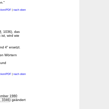
n."
cken/PDF
|
nach oben
3
, 1036), das
ist, wird wie
nd 4" ersetzt.
den Wörtern
 und
cken/PDF
|
nach oben
ember 1980
. 3346
) geändert