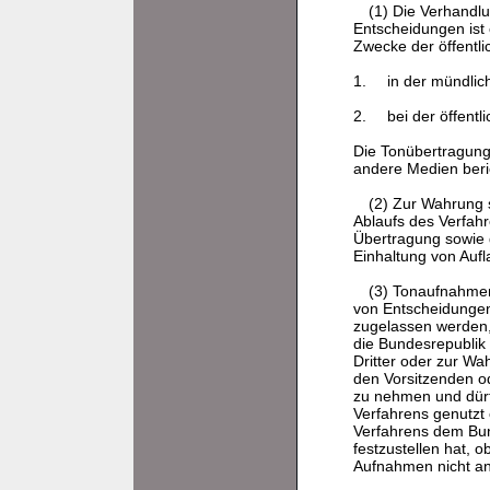
(1) Die Verhandl
Entscheidungen ist
Zwecke der öffentli
1.
in der mündlich
2.
bei der öffent
Die Tonübertragung 
andere Medien beri
(2) Zur Wahrung 
Ablaufs des Verfah
Übertragung sowie 
Einhaltung von Auf
(3) Tonaufnahmen
von Entscheidungen
zugelassen werden,
die Bundesrepublik 
Dritter oder zur W
den Vorsitzenden od
zu nehmen und dür
Verfahrens genutzt
Verfahrens dem Bu
festzustellen hat,
Aufnahmen nicht an