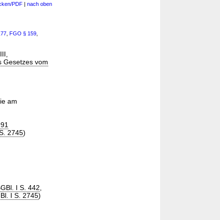
cken/PDF
|
nach oben
177
,
FGO
§ 159
,
II,
es Gesetzes vom
die am
991
 S. 2745
)
GBl. I S. 442
,
Bl. I S. 2745
)