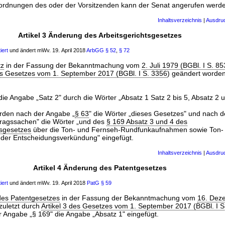
ordnungen des oder der Vorsitzenden kann der Senat angerufen werde
Inhaltsverzeichnis
|
Ausdru
Artikel 3 Änderung des Arbeitsgerichtsgesetzes
iert
und ändert mWv. 19. April 2018
ArbGG
§ 52
,
§ 72
tz
in der Fassung der Bekanntmachung vom
2. Juli 1979 (BGBl. I S. 85
des Gesetzes vom 1. September 2017 (BGBl. I S. 3356
) geändert worden 
die Angabe „Satz 2" durch die Wörter „Absatz 1 Satz 2 bis 5, Absatz 2 u
den nach der Angabe „
§ 63
" die Wörter „dieses Gesetzes" und nach 
ertragssachen" die Wörter „und des
§ 169 Absatz 3 und 4 des
sgesetzes
über die Ton- und Fernseh-Rundfunkaufnahmen sowie Ton-
der Entscheidungsverkündung" eingefügt.
Inhaltsverzeichnis
|
Ausdru
Artikel 4 Änderung des Patentgesetzes
iert
und ändert mWv. 19. April 2018
PatG
§ 59
des Patentgesetzes
in der Fassung der Bekanntmachung vom
16. Dez
 zuletzt durch
Artikel 3 des Gesetzes vom 1. September 2017 (BGBl. I S
r Angabe „§ 169" die Angabe „Absatz 1" eingefügt.