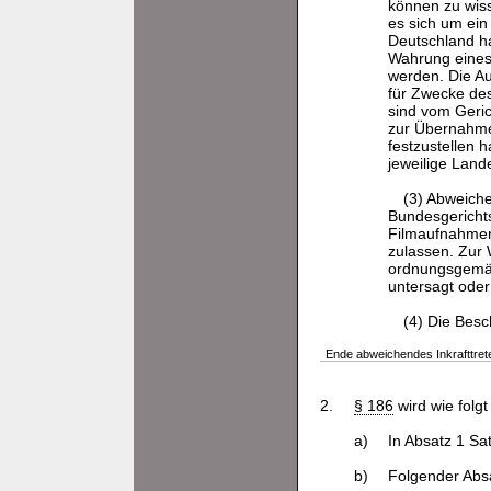
können zu wis
es sich um ein
Deutschland ha
Wahrung eines
werden. Die A
für Zwecke de
sind vom Geri
zur Übernahme
festzustellen 
jeweilige Land
(3) Abweiche
Bundesgericht
Filmaufnahmen 
zulassen. Zur 
ordnungsgemäß
untersagt ode
(4) Die Besc
Ende abweichendes Inkrafttret
2.
§ 186
wird wie folgt
a)
In Absatz 1 Sa
b)
Folgender Absa