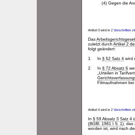
(4) Gegen die An
Artikel 3 wird in
2 Vorschriften zit
Das
Arbeitsgerichtsgese
zuletzt durch
Artikel 2 
folgt geändert:
1.
In
§ 52 Satz 4
wird 
2.
In
§ 72 Absatz 6
wer
„Urteilen in Tarifv
Gerichtsverfassung
Filmaufnahmen bei 
Artikel 4 wird in
2 Vorschriften zit
In
§ 59 Absatz 3 Satz 4 
(BGBl. 1981 I S. 1
), das
worden ist, wird nach de