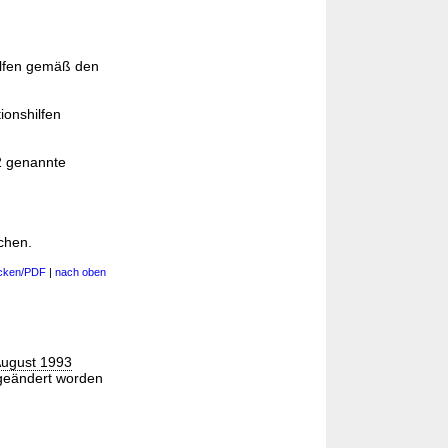
ilfen gemäß den
onshilfen
 2 genannte
chen.
cken/PDF
|
nach oben
August 1993
geändert worden