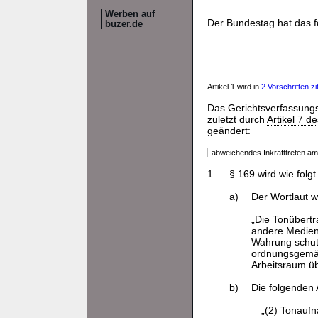
Werben auf
Der Bundestag hat das 
buzer.de
Artikel 1 wird in
2 Vorschriften zit
Das
Gerichtsverfassung
zuletzt durch
Artikel 7 
geändert:
abweichendes Inkrafttreten a
1.
§ 169
wird wie folgt
a)
Der Wortlaut w
„Die Tonübertr
andere Medien
Wahrung schutz
ordnungsgemäße
Arbeitsraum ü
b)
Die folgenden 
„(2) Tonaufn