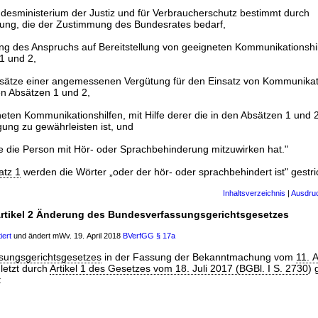
desministerium der Justiz und für Verbraucherschutz bestimmt durch
ung, die der Zustimmung des Bundesrates bedarf,
g des Anspruchs auf Bereitstellung von geeigneten Kommunikationsh
1 und 2,
sätze einer angemessenen Vergütung für den Einsatz von Kommunikati
n Absätzen 1 und 2,
neten Kommunikationshilfen, mit Hilfe derer die in den Absätzen 1 und
gung zu gewährleisten ist, und
e die Person mit Hör- oder Sprachbehinderung mitzuwirken hat."
atz 1
werden die Wörter „oder der hör- oder sprachbehindert ist" gestri
Inhaltsverzeichnis
|
Ausdru
rtikel 2 Änderung des Bundesverfassungsgerichtsgesetzes
iert
und ändert mWv. 19. April 2018
BVerfGG
§ 17a
sungsgerichtsgesetzes
in der Fassung der Bekanntmachung vom
11. 
uletzt durch
Artikel 1 des Gesetzes vom 18. Juli 2017 (BGBl. I S. 2730
) 
: