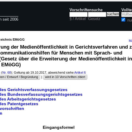
Vorschriftensuche
Vollt
§ / Artikel
Gesetz
n seit 2006
nu
rzeichnis EMöGG
Ma
ung der Medienöffentlichkeit in Gerichtsverfahren und 
ommunikationshilfen für Menschen mit Sprach- und
Gesetz über die Erweiterung der Medienöffentlichkeit in
 - EMöGG)
6
(
Nr. 68
); Geltung ab 19.10.2017, abweichend siehe
Artikel 6
en / Entwurf / Begründung
|
wird in 10 Vorschriften zitiert
 des Gerichtsverfassungsgesetzes
 des Bundesverfassungsgerichtsgesetzes
des Arbeitsgerichtsgesetzes
 des Patentgesetzes
vorschriften
en
Eingangsformel