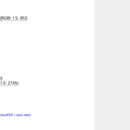
 (BGBl. I S. 853
,
75
 I S. 2745
)
cken/PDF
|
nach oben