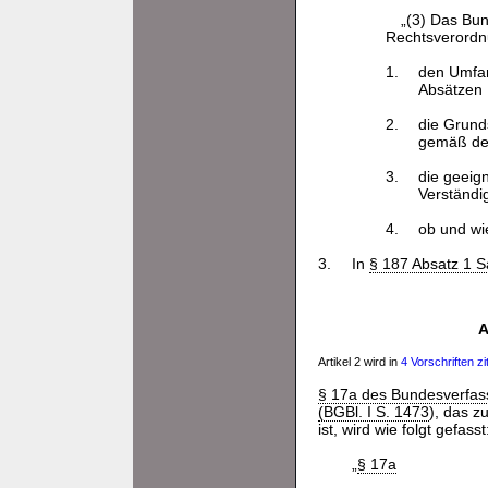
„(3) Das Bun
Rechtsverordn
1.
den Umfan
Absätzen 
2.
die Grund
gemäß de
3.
die geeig
Verständi
4.
ob und wi
3.
In
§ 187 Absatz 1 S
A
Artikel 2 wird in
4 Vorschriften zit
§ 17a des Bundesverfas
(BGBl. I S. 1473
), das z
ist, wird wie folgt gefasst
„
§ 17a