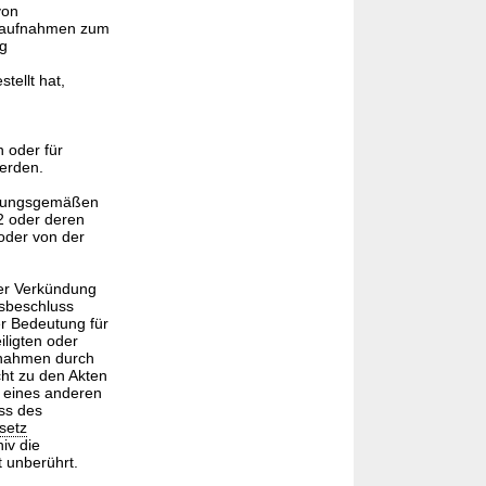
von
lmaufnahmen zum
ig
tellt hat,
 oder für
erden.
rdnungsgemäßen
2 oder deren
oder von der
der Verkündung
sbeschluss
r Bedeutung für
ligten oder
fnahmen durch
cht zu den Akten
 eines anderen
ss des
setz
iv die
t unberührt.