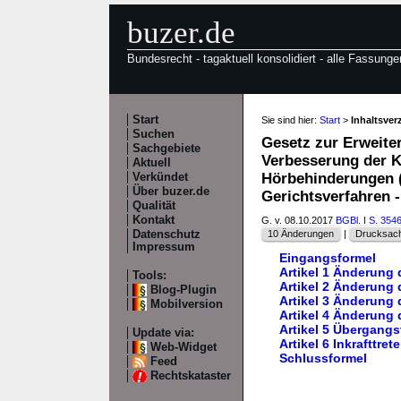
buzer.de
Bundesrecht - tagaktuell konsolidiert - alle Fassunge
Start
Sie sind hier:
Start
>
Inhaltsve
Suchen
Gesetz zur Erweiter
Sachgebiete
Verbesserung der K
Aktuell
Hörbehinderungen (
Verkündet
Über buzer.de
Gerichtsverfahren
Qualität
Kontakt
G. v. 08.10.2017
BGBl. I S. 354
Datenschutz
10 Änderungen
|
Drucksach
Impressum
Eingangsformel
Artikel 1 Änderung
Tools:
Artikel 2 Änderung
Blog-Plugin
Artikel 3 Änderung 
Mobilversion
Artikel 4 Änderung
Artikel 5 Übergangs
Update via:
Artikel 6 Inkrafttret
Web-Widget
Schlussformel
Feed
Rechtskataster