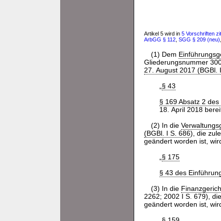
Artikel 5 wird in
5 Vorschriften zit
ArbGG
§ 112
,
SGG
§ 209 (neu)
(1) Dem
Einführungsg
Gliederungsnummer 300-1
27. August 2017 (BGBl. 
„
§ 43
§ 169 Absatz 2 des
18. April 2018 berei
(2) In die
Verwaltungs
(BGBl. I S. 686
), die zul
geändert worden ist, wi
„
§ 175
§ 43 des Einführun
(3) In die
Finanzgeric
2262; 2002 I S. 679), di
geändert worden ist, wi
„
§ 159