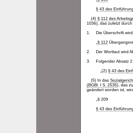
§ 43 des Einführun
(4)
§ 112 des Arbeitsg
1036), das zuletzt durch
1.
Die Überschrift wird
„
§ 112
Übergangsre
2.
Der Wortlaut wird A
3.
Folgender Absatz 2 
„(2)
§ 43 des Ein
(5) In das
Sozialgeric
(BGBl. I S. 2535
), das z
geändert worden ist, wi
„§ 209
§ 43 des Einführun