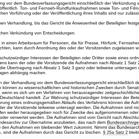
ung vor dem Bundesverfassungsgericht einschließlich der Verkündung 
 öffentlich. Ton- und Fernseh-Rundfunkaufnahmen sowie Ton- und Fi
chen Vorführung oder der Veröffentlichung ihres Inhalts sind nur zuläss
en Verhandlung, bis das Gericht die Anwesenheit der Beteiligten festges
lichen Verkündung von Entscheidungen.
in einen Arbeitsraum für Personen, die für Presse, Hörfunk, Fernsehen
chten, kann durch Anordnung des oder der Vorsitzenden zugelassen w
schutzwürdiger Interessen der Beteiligten oder Dritter sowie eines o
rens kann der oder die Vorsitzende die Aufnahmen nach Absatz 1 Satz 
die Übertragung nach Absatz 1 Satz 3 ganz oder teilweise untersagen 
lagen abhängig machen.
 der Verhandlung vor dem Bundesverfassungsgericht einschließlich 
 können zu wissenschaftlichen und historischen Zwecken durch Senat
 wenn es sich um ein Verfahren von herausragender zeitgeschichtliche
Deutschland handelt. Zur Wahrung schutzwürdiger Interessen der Betei
ahrung eines ordnungsgemäßen Ablaufs des Verfahrens können die Au
er die Vorsitzende teilweise untersagt werden. Die Aufnahmen sind ni
fen weder herausgegeben noch für Zwecke des aufgenommenen oder
 oder verwertet werden. Die Aufnahmen sind vom Gericht nach Abschlu
ndesarchiv zur Übernahme anzubieten, das nach dem
Bundesarchivge
 ob den Aufnahmen ein bleibender Wert zukommt. Nimmt das Bundesarch
, sind die Aufnahmen durch das Gericht zu löschen.
§ 25a Satz 2
bleib