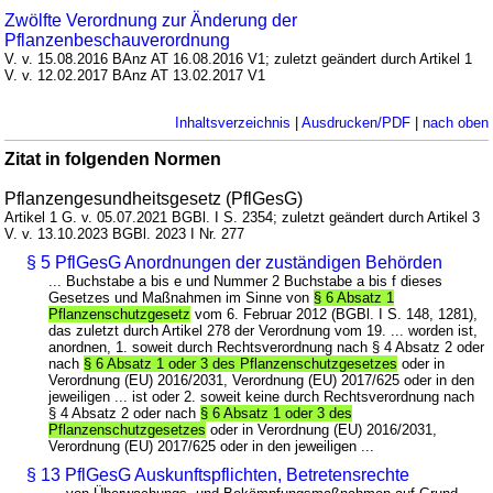
Zwölfte Verordnung zur Änderung der
Pflanzenbeschauverordnung
V. v. 15.08.2016 BAnz AT 16.08.2016 V1; zuletzt geändert durch Artikel 1
V. v. 12.02.2017 BAnz AT 13.02.2017 V1
Inhaltsverzeichnis
|
Ausdrucken/PDF
|
nach oben
Zitat in folgenden Normen
Pflanzengesundheitsgesetz (PflGesG)
Artikel 1 G. v. 05.07.2021 BGBl. I S. 2354; zuletzt geändert durch Artikel 3
V. v. 13.10.2023 BGBl. 2023 I Nr. 277
§ 5 PflGesG Anordnungen der zuständigen Behörden
... Buchstabe a bis e und Nummer 2 Buchstabe a bis f dieses
Gesetzes und Maßnahmen im Sinne von
§ 6 Absatz 1
Pflanzenschutzgesetz
vom 6. Februar 2012 (BGBl. I S. 148, 1281),
das zuletzt durch Artikel 278 der Verordnung vom 19. ... worden ist,
anordnen, 1. soweit durch Rechtsverordnung nach § 4 Absatz 2 oder
nach
§ 6 Absatz 1 oder 3 des Pflanzenschutzgesetzes
oder in
Verordnung (EU) 2016/2031, Verordnung (EU) 2017/625 oder in den
jeweiligen ... ist oder 2. soweit keine durch Rechtsverordnung nach
§ 4 Absatz 2 oder nach
§ 6 Absatz 1 oder 3 des
Pflanzenschutzgesetzes
oder in Verordnung (EU) 2016/2031,
Verordnung (EU) 2017/625 oder in den jeweiligen ...
§ 13 PflGesG Auskunftspflichten, Betretensrechte