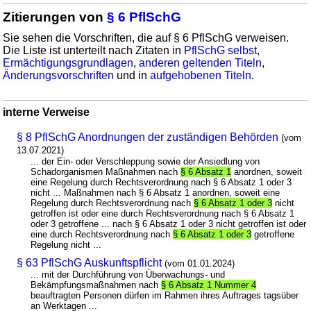
Zitierungen von
§ 6 PflSchG
Sie sehen die Vorschriften, die auf § 6 PflSchG verweisen.
Die Liste ist unterteilt nach Zitaten in
PflSchG selbst
,
Ermächtigungsgrundlagen
,
anderen geltenden Titeln
,
Änderungsvorschriften
und in
aufgehobenen Titeln
.
interne Verweise
§ 8 PflSchG Anordnungen der zuständigen Behörden
(vom
13.07.2021)
... der Ein- oder Verschleppung sowie der Ansiedlung von
Schadorganismen Maßnahmen nach
§ 6 Absatz 1
anordnen, soweit
eine Regelung durch Rechtsverordnung nach § 6 Absatz 1 oder 3
nicht ... Maßnahmen nach § 6 Absatz 1 anordnen, soweit eine
Regelung durch Rechtsverordnung nach
§ 6 Absatz 1 oder 3
nicht
getroffen ist oder eine durch Rechtsverordnung nach § 6 Absatz 1
oder 3 getroffene ... nach § 6 Absatz 1 oder 3 nicht getroffen ist oder
eine durch Rechtsverordnung nach
§ 6 Absatz 1 oder 3
getroffene
Regelung nicht ...
§ 63 PflSchG Auskunftspflicht
(vom 01.01.2024)
... mit der Durchführung von Überwachungs- und
Bekämpfungsmaßnahmen nach
§ 6 Absatz 1 Nummer 4
beauftragten Personen dürfen im Rahmen ihres Auftrages tagsüber
an Werktagen ...