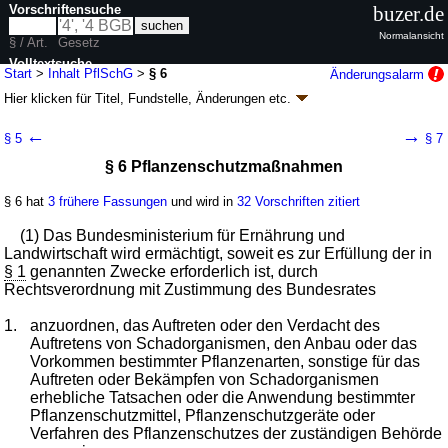
Vorschriftensuche
buzer.de
Normalansicht
§ / Art.
Gesetz
Volltextsuche
Start
>
Inhalt PflSchG
>
§ 6
Änderungsalarm
Hier klicken für
Titel, Fundstelle, Änderungen
etc.
nur in PflSchG
§ 6 - Pflanzenschutzgesetz (PflSchG)
←
→
§ 5
§ 7
Artikel 1 G. v. 06.02.2012
BGBl. I S. 148
, 1281 (
Nr. 7
); zuletzt geändert
§ 6 Pflanzenschutzmaßnahmen
durch
Artikel 1
G. v. 22.12.2025
BGBl. 2025 I Nr. 350
Geltung ab 14.02.2012; FNA: 7823-7
Schädlingsbekämpfung und
Pflanzenschutz
§ 6 hat
3 frühere Fassungen
und wird in
32 Vorschriften zitiert
14 weitere Fassungen
|
Drucksachen / Entwurf / Begründung
|
(1) Das Bundesministerium für Ernährung und
wird in 167 Vorschriften zitiert
Landwirtschaft wird ermächtigt, soweit es zur Erfüllung der in
Abschnitt 2 Durchführung von
§ 1
genannten Zwecke erforderlich ist, durch
Pflanzenschutzmaßnahmen
Rechtsverordnung mit Zustimmung des Bundesrates
1.
anzuordnen, das Auftreten oder den Verdacht des
Auftretens von Schadorganismen, den Anbau oder das
Vorkommen bestimmter Pflanzenarten, sonstige für das
Auftreten oder Bekämpfen von Schadorganismen
erhebliche Tatsachen oder die Anwendung bestimmter
Pflanzenschutzmittel, Pflanzenschutzgeräte oder
Verfahren des Pflanzenschutzes der zuständigen Behörde