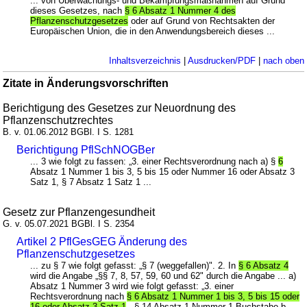
... von Überwachungs- und Bekämpfungsmaßnahmen auf Grund
dieses Gesetzes, nach
§ 6 Absatz 1 Nummer 4 des
Pflanzenschutzgesetzes
oder auf Grund von Rechtsakten der
Europäischen Union, die in den Anwendungsbereich dieses ...
Inhaltsverzeichnis
|
Ausdrucken/PDF
|
nach oben
Zitate in Änderungsvorschriften
Berichtigung des Gesetzes zur Neuordnung des
Pflanzenschutzrechtes
B. v. 01.06.2012 BGBl. I S. 1281
Berichtigung PflSchNOGBer
... 3 wie folgt zu fassen: „3. einer Rechtsverordnung nach a) §
6
Absatz 1 Nummer 1 bis 3, 5 bis 15 oder Nummer 16 oder Absatz 3
Satz 1, § 7 Absatz 1 Satz 1 ...
Gesetz zur Pflanzengesundheit
G. v. 05.07.2021 BGBl. I S. 2354
Artikel 2 PflGesGEG Änderung des
Pflanzenschutzgesetzes
... zu § 7 wie folgt gefasst: „§ 7 (weggefallen)". 2. In
§ 6 Absatz 4
wird die Angabe „§§ 7, 8, 57, 59, 60 und 62" durch die Angabe ... a)
Absatz 1 Nummer 3 wird wie folgt gefasst: „3. einer
Rechtsverordnung nach
§ 6 Absatz 1 Nummer 1 bis 3, 5 bis 15 oder
16 oder Absatz 3 Satz 1
, § 14 Absatz 1 Nummer 1 Buchstabe b