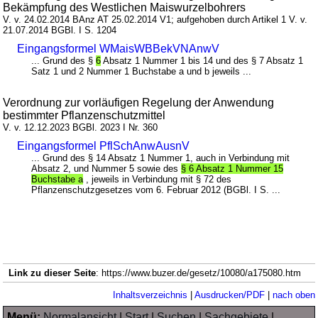
Bekämpfung des Westlichen Maiswurzelbohrers
V. v. 24.02.2014 BAnz AT 25.02.2014 V1; aufgehoben durch Artikel 1 V. v.
21.07.2014 BGBl. I S. 1204
Eingangsformel WMaisWBBekVNAnwV
... Grund des §
6
Absatz 1 Nummer 1 bis 14 und des § 7 Absatz 1
Satz 1 und 2 Nummer 1 Buchstabe a und b jeweils ...
Verordnung zur vorläufigen Regelung der Anwendung
bestimmter Pflanzenschutzmittel
V. v. 12.12.2023 BGBl. 2023 I Nr. 360
Eingangsformel PflSchAnwAusnV
... Grund des § 14 Absatz 1 Nummer 1, auch in Verbindung mit
Absatz 2, und Nummer 5 sowie des
§ 6 Absatz 1 Nummer 15
Buchstabe a
, jeweils in Verbindung mit § 72 des
Pflanzenschutzgesetzes vom 6. Februar 2012 (BGBl. I S. ...
Link zu dieser Seite
: https://www.buzer.de/gesetz/10080/a175080.htm
Inhaltsverzeichnis
|
Ausdrucken/PDF
|
nach oben
Menü:
Normalansicht
|
Start
|
Suchen
|
Sachgebiete
|