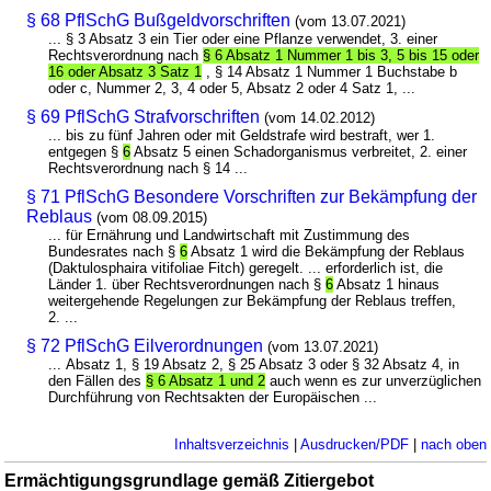
§ 68 PflSchG Bußgeldvorschriften
(vom 13.07.2021)
... § 3 Absatz 3 ein Tier oder eine Pflanze verwendet, 3. einer
Rechtsverordnung nach
§ 6 Absatz 1 Nummer 1 bis 3, 5 bis 15 oder
16 oder Absatz 3 Satz 1
, § 14 Absatz 1 Nummer 1 Buchstabe b
oder c, Nummer 2, 3, 4 oder 5, Absatz 2 oder 4 Satz 1, ...
§ 69 PflSchG Strafvorschriften
(vom 14.02.2012)
... bis zu fünf Jahren oder mit Geldstrafe wird bestraft, wer 1.
entgegen §
6
Absatz 5 einen Schadorganismus verbreitet, 2. einer
Rechtsverordnung nach § 14 ...
§ 71 PflSchG Besondere Vorschriften zur Bekämpfung der
Reblaus
(vom 08.09.2015)
... für Ernährung und Landwirtschaft mit Zustimmung des
Bundesrates nach §
6
Absatz 1 wird die Bekämpfung der Reblaus
(Daktulosphaira vitifoliae Fitch) geregelt. ... erforderlich ist, die
Länder 1. über Rechtsverordnungen nach §
6
Absatz 1 hinaus
weitergehende Regelungen zur Bekämpfung der Reblaus treffen,
2. ...
§ 72 PflSchG Eilverordnungen
(vom 13.07.2021)
... Absatz 1, § 19 Absatz 2, § 25 Absatz 3 oder § 32 Absatz 4, in
den Fällen des
§ 6 Absatz 1 und 2
auch wenn es zur unverzüglichen
Durchführung von Rechtsakten der Europäischen ...
Inhaltsverzeichnis
|
Ausdrucken/PDF
|
nach oben
Ermächtigungsgrundlage gemäß Zitiergebot