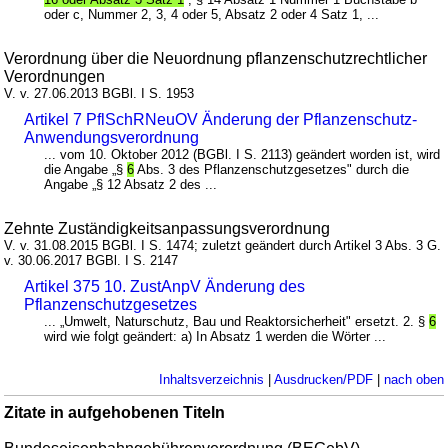
oder c, Nummer 2, 3, 4 oder 5, Absatz 2 oder 4 Satz 1, ...
Verordnung über die Neuordnung pflanzenschutzrechtlicher
Verordnungen
V. v. 27.06.2013 BGBl. I S. 1953
Artikel 7 PflSchRNeuOV Änderung der Pflanzenschutz-
Anwendungsverordnung
... vom 10. Oktober 2012 (BGBl. I S. 2113) geändert worden ist, wird
die Angabe „§
6
Abs. 3 des Pflanzenschutzgesetzes" durch die
Angabe „§ 12 Absatz 2 des ...
Zehnte Zuständigkeitsanpassungsverordnung
V. v. 31.08.2015 BGBl. I S. 1474; zuletzt geändert durch Artikel 3 Abs. 3 G.
v. 30.06.2017 BGBl. I S. 2147
Artikel 375 10. ZustAnpV Änderung des
Pflanzenschutzgesetzes
... „Umwelt, Naturschutz, Bau und Reaktorsicherheit" ersetzt. 2. §
6
wird wie folgt geändert: a) In Absatz 1 werden die Wörter ...
Inhaltsverzeichnis
|
Ausdrucken/PDF
|
nach oben
Zitate in aufgehobenen Titeln