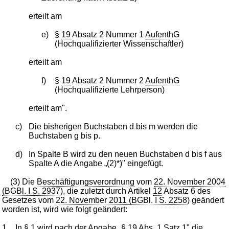
erteilt am
e)
§
19
Absatz 2 Nummer 1
AufenthG
(Hochqualifizierter Wissenschaftler)
erteilt am
f)
§
19
Absatz 2 Nummer 2
AufenthG
(Hochqualifizierte Lehrperson)
erteilt am".
c)
Die bisherigen Buchstaben d bis m werden die
Buchstaben g bis p.
d)
In Spalte B wird zu den neuen Buchstaben d bis f aus
Spalte A die Angabe „(2)*)" eingefügt.
(3) Die
Beschäftigungsverordnung
vom
22. November 2004
(BGBl. I S. 2937
), die zuletzt durch Artikel
12
Absatz 6 des
Gesetzes vom
22. November 2011 (BGBl. I S. 2258
) geändert
worden ist, wird wie folgt geändert:
1.
In §
1
wird nach der Angabe „§
19
Abs. 1 Satz 1" die