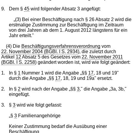
9.
Dem §
45
wird folgender Absatz 3 angefügt:
„(3) Bei einer Beschäftigung nach § 26 Absatz 2 wird die
erstmalige Zustimmung zur Beschäftigung im Zeitraum
von drei Jahren ab dem 1. August 2012 längstens für ein
Jahr erteilt."
(4) Die
Beschäftigungsverfahrensverordnung
vom
22. November 2004 (BGBl. I S. 2934
), die zuletzt durch
Artikel
12
Absatz 5 des Gesetzes vom
22. November 2011
(BGBl. I S. 2258
) geändert worden ist, wird wie folgt geändert:
1.
In §
1
Nummer 1 wird die Angabe „§§
17
, 18 und 19"
durch die Angabe „§§
17
, 18, 19 und 19a" ersetzt.
2.
In §
2
wird nach der Angabe „§§
3
," die Angabe „3a, 3b,"
eingefügt.
3.
§
3
wird wie folgt gefasst:
„§
3
Familienangehörige
Keiner Zustimmung bedarf die Ausübung einer
Beschäftigung