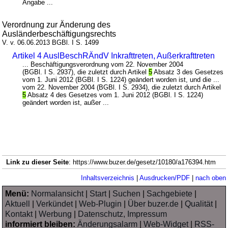
Angabe ...
Verordnung zur Änderung des
Ausländerbeschäftigungsrechts
V. v. 06.06.2013 BGBl. I S. 1499
Artikel 4 AuslBeschRÄndV Inkrafttreten, Außerkrafttreten
... Beschäftigungsverordnung vom 22. November 2004
(BGBl. I S. 2937), die zuletzt durch Artikel
5
Absatz 3 des Gesetzes
vom 1. Juni 2012 (BGBl. I S. 1224) geändert worden ist, und die ...
vom 22. November 2004 (BGBl. I S. 2934), die zuletzt durch Artikel
5
Absatz 4 des Gesetzes vom 1. Juni 2012 (BGBl. I S. 1224)
geändert worden ist, außer ...
Link zu dieser Seite
: https://www.buzer.de/gesetz/10180/a176394.htm
Inhaltsverzeichnis
|
Ausdrucken/PDF
|
nach oben
Menü:
Normalansicht
|
Start
|
Suchen
|
Sachgebiete
|
Aktuell
|
Verkündet
|
Web-Plugin
|
Über buzer.de
|
Qualität
|
Kontakt
|
Werbung
|
Datenschutz, Impressum
informiert bleiben:
Änderungsalarm
|
Web-Widget
|
RSS-