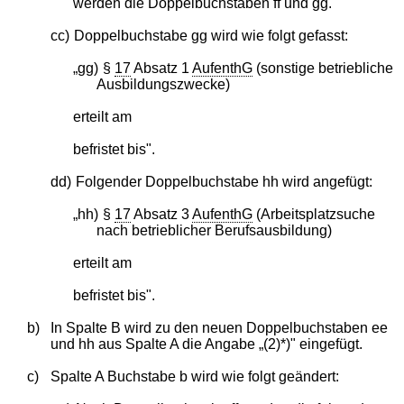
werden die Doppelbuchstaben ff und gg.
cc)
Doppelbuchstabe gg wird wie folgt gefasst:
„gg)
§
17
Absatz 1
AufenthG
(sonstige betriebliche
Ausbildungszwecke)
erteilt am
befristet bis".
dd)
Folgender Doppelbuchstabe hh wird angefügt:
„hh)
§
17
Absatz 3
AufenthG
(Arbeitsplatzsuche
nach betrieblicher Berufsausbildung)
erteilt am
befristet bis".
b)
In Spalte B wird zu den neuen Doppelbuchstaben ee
und hh aus Spalte A die Angabe „(2)*)" eingefügt.
c)
Spalte A Buchstabe b wird wie folgt geändert: