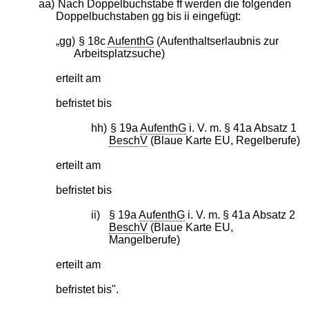
aa)
Nach Doppelbuchstabe ff werden die folgenden
Doppelbuchstaben gg bis ii eingefügt:
„gg)
§ 18c
AufenthG
(Aufenthaltserlaubnis zur
Arbeitsplatzsuche)
erteilt am
befristet bis
hh)
§ 19a
AufenthG
i. V. m. § 41a Absatz 1
BeschV
(Blaue Karte EU, Regelberufe)
erteilt am
befristet bis
ii)
§ 19a
AufenthG
i. V. m. § 41a Absatz 2
BeschV
(Blaue Karte EU,
Mangelberufe)
erteilt am
befristet bis".