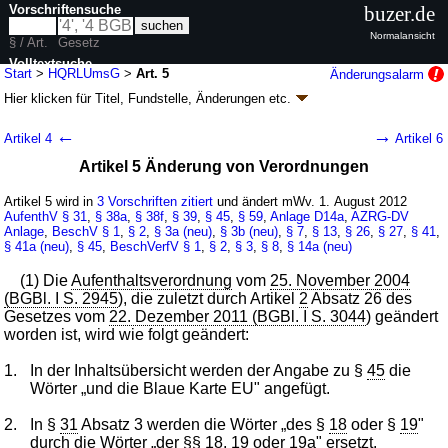
Vorschriftensuche
buzer.de
Normalansicht
§ / Art.
Gesetz
Volltextsuche
Start
>
HQRLUmsG
>
Art. 5
Änderungsalarm
Hier klicken für
Titel, Fundstelle, Änderungen
etc.
nur in HQRLUmsG
Artikel 5 - Gesetz zur Umsetzung der
←
→
Artikel 4
Artikel 6
Hochqualifizierten-Richtlinie der Europäischen
Artikel 5 Änderung von Verordnungen
Union (HQRLUmsG
k.a.Abk.
)
G. v. 01.06.2012
BGBl. I S. 1224
(
Nr. 24
); zuletzt geändert durch
Artikel 3
Artikel 5 wird in
3 Vorschriften zitiert
und ändert mWv. 1. August 2012
G. v. 27.07.2015
BGBl. I S. 1386
AufenthV
§ 31
,
§ 38a
,
§ 38f
,
§ 39
,
§ 45
,
§ 59
,
Anlage D14a
,
AZRG-DV
Geltung ab 01.08.2012
Anlage
,
BeschV
§ 1
,
§ 2
,
§ 3a (neu)
,
§ 3b (neu)
,
§ 7
,
§ 13
,
§ 26
,
§ 27
,
§ 41
,
§ 41a (neu)
,
§ 45
,
BeschVerfV
§ 1
,
§ 2
,
§ 3
,
§ 8
,
§ 14a (neu)
8 Änderungen
|
Drucksachen / Entwurf / Begründung
|
wird in 11 Vorschriften zitiert
(1) Die
Aufenthaltsverordnung
vom
25. November 2004
(BGBl. I S. 2945
), die zuletzt durch Artikel
2
Absatz 26 des
Gesetzes vom
22. Dezember 2011 (BGBl. I S. 3044
) geändert
worden ist, wird wie folgt geändert:
1.
In der Inhaltsübersicht werden der Angabe zu §
45
die
Wörter „und die Blaue Karte EU" angefügt.
2.
In §
31
Absatz 3 werden die Wörter „des §
18
oder §
19
"
durch die Wörter „der §§
18
,
19
oder 19a" ersetzt.