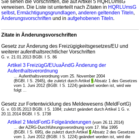
Sie sehen die Vorschriften, die auf Artikel 5 HQRLUmsG
verweisen. Die Liste ist unterteilt nach Zitaten in
HQRLUmsG
selbst
,
Ermächtigungsgrundlagen
,
anderen geltenden Titeln
,
Änderungsvorschriften
und in
aufgehobenen Titeln
.
Zitate in Änderungsvorschriften
Gesetz zur Änderung des Freizügigkeitsgesetzes/EU und
weiterer aufenthaltsrechtlicher Vorschriften
G. v. 21.01.2013 BGBl. I S. 86
Artikel 3 FreizügG/EUuaÄndG Änderung der
Aufenthaltsverordnung
... Aufenthaltsverordnung vom 25. November 2004
(BGBl. I S. 2945), die zuletzt durch Artikel
5
Absatz 1 des Gesetzes
vom 1. Juni 2012 (BGBl. I S. 1224) geändert worden ist, wird wie
folgt ...
Gesetz zur Fortentwicklung des Meldewesens (MeldFortG)
G. v. 03.05.2013 BGBl. I S. 1084; zuletzt geändert durch Artikel 1 G. v.
20.11.2014 BGBl. I S. 1738
Artikel 2 MeldFortG Folgeänderungen
(vom 26.11.2014)
... der AZRG-Durchführungsverordnung vom 17. Mai 1995
(BGBl. I S. 695), die zuletzt durch Artikel
5
Absatz 2 des Gesetzes
vom 1. Juni 2012 (BGBl. I S. 1224) geändert worden ist, wird die