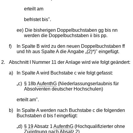
erteilt am
befristet bis".
ee)
Die bisherigen Doppelbuchstaben gg bis nn
werden die Doppelbuchstaben ii bis pp.
f)
In Spalte B wird zu den neuen Doppelbuchstaben ff
und hh aus Spalte A die Angabe „(2)*)" eingefügt.
2.
Abschnitt I Nummer 11 der Anlage wird wie folgt geändert:
a)
In Spalte A wird Buchstabe c wie folgt gefasst:
„c)
§ 18b
AufenthG
(Niederlassungserlaubnis für
Absolventen deutscher Hochschulen)
erteilt am".
b)
In Spalte A werden nach Buchstabe c die folgenden
Buchstaben d bis f eingefügt:
„d)
§
19
Absatz 1
AufenthG
(Hochqualifizierter ohne
Zuordnung nach Absatz 2)