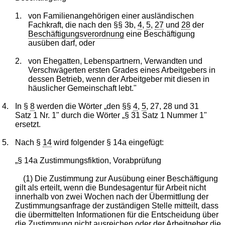
1.
von Familienangehörigen einer ausländischen
Fachkraft, die nach den §§ 3b,
4
,
5
,
27
und
28
der
Beschäftigungsverordnung
eine Beschäftigung
ausüben darf, oder
2.
von Ehegatten, Lebenspartnern, Verwandten und
Verschwägerten ersten Grades eines Arbeitgebers in
dessen Betrieb, wenn der Arbeitgeber mit diesen in
häuslicher Gemeinschaft lebt."
4.
In §
8
werden die Wörter „den §§
4
,
5
, 27, 28 und 31
Satz 1 Nr. 1" durch die Wörter „§ 31 Satz 1 Nummer 1"
ersetzt.
5.
Nach §
14
wird folgender § 14a eingefügt:
„§ 14a Zustimmungsfiktion, Vorabprüfung
(1) Die Zustimmung zur Ausübung einer Beschäftigung
gilt als erteilt, wenn die Bundesagentur für Arbeit nicht
innerhalb von zwei Wochen nach der Übermittlung der
Zustimmungsanfrage der zuständigen Stelle mitteilt, dass
die übermittelten Informationen für die Entscheidung über
die Zustimmung nicht ausreichen oder der Arbeitgeber die