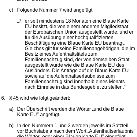
c)
Folgende Nummer 7 wird angefügt:
„7.
er seit mindestens 18 Monaten eine Blaue Karte
EU besitzt, die von einem anderen Mitgliedstaat
der Europäischen Union ausgestellt wurde, und er
für die Ausübung einer hochqualifizierten
Beschäftigung eine Blaue Karte EU beantragt.
Gleiches gilt für seine Familienangehörigen, die im
Besitz eines Aufenthaltstitels zum
Familiennachzug sind, der von demselben Staat
ausgestellt wurde wie die Blaue Karte EU des
Ausländers. Die Anträge auf die Blaue Karte EU
sowie auf die Aufenthaltserlaubnisse zum
Familiennachzug sind innerhalb eines Monats
nach Einreise in das Bundesgebiet zu stellen."
6.
§
45
wird wie folgt geändert:
a)
Der Überschrift werden die Wörter „und die Blaue
Karte EU" angefügt.
b)
In den Nummern 1 und 2 werden jeweils im Satzteil
vor Buchstabe a nach dem Wort „Aufenthaltserlaubnis"
die Wörter „oder einer Blauen Karte EU" eingefügt.