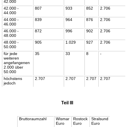
42.000
42.000 -
807
933
852
2.706
44.000
44.000 -
839
964
876
2.706
46.000
46.000 -
872
996
902
2.706
48.000
48.000 -
905
1.029
927
2.706
50.000
für jede
35
33
8
-
weiteren
angefangenen
2.000 über
50.000
höchstens
2.707
2.707
2.707
2.707
jedoch
Teil III
Bruttoraumzahl
Wismar
Rostock
Stralsund
Euro
Euro
Euro