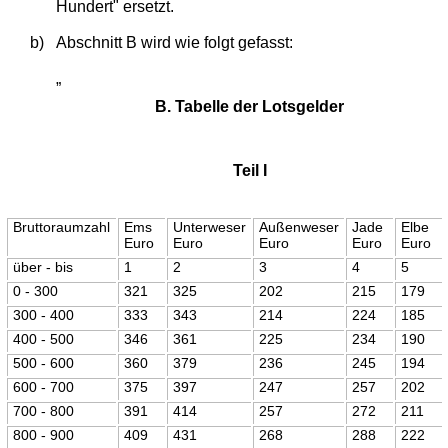
Hundert" ersetzt.
b)
Abschnitt B wird wie folgt gefasst:
„
B. Tabelle der Lotsgelder
Teil I
Bruttoraumzahl
Ems
Unterweser
Außenweser
Jade
Elbe
Euro
Euro
Euro
Euro
Euro
über - bis
1
2
3
4
5
0 - 300
321
325
202
215
179
300 - 400
333
343
214
224
185
400 - 500
346
361
225
234
190
500 - 600
360
379
236
245
194
600 - 700
375
397
247
257
202
700 - 800
391
414
257
272
211
800 - 900
409
431
268
288
222