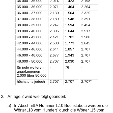
34.000 - 35.000
2.014
1.423
2.198
35.000 - 36.000
2.071
1.464
2.264
36.000 - 37.000
2.130
1.504
2.325
37.000 - 38.000
2.189
1.548
2.391
38.000 - 39.000
2.247
1.594
2.454
39.000 - 40.000
2.305
1.644
2.517
40.000 - 42.000
2.421
1.701
2.580
42.000 - 44.000
2.538
1.773
2.645
44.000 - 46.000
2.644
1.857
2.707
46.000 - 48.000
2.677
1.943
2.707
48.000 - 50.000
2.707
2.030
2.707
für jede weiteren
-
76
-
angefangenen
2.000 über 50.000
höchstens jedoch
2.707
2.707
2.707".
2.
Anlage
2
wird wie folgt geändert:
a)
In Abschnitt A Nummer 1.10 Buchstabe a werden die
Wörter „18 vom Hundert" durch die Wörter „15 vom