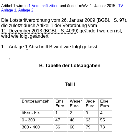
Artikel 1 wird in
1 Vorschrift zitiert
und ändert mWv. 1. Januar 2015
LTV
Anlage 1
,
Anlage 2
Die
Lotstarifverordnung
vom
26. Januar 2009 (BGBl. I S. 97
),
die zuletzt durch Artikel
1
der Verordnung vom
11. Dezember 2013 (BGBl. I S. 4099
) geändert worden ist,
wird wie folgt geändert:
1.
Anlage
1
Abschnitt B wird wie folgt gefasst:
„
B. Tabelle der Lotsabgaben
Teil I
Bruttoraumzahl
Ems
Weser
Jade
Elbe
Euro
Euro
Euro
Euro
über - bis
1
2
3
4
0 - 300
47
48
63
55
300 - 400
56
60
79
73