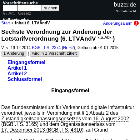
Vorschriftensuche
buzer.de
Normalansicht
§ / Art.
Gesetz
Volltextsuche
Start
>
Inhalt 6. LTVÄndV
Änderungsalarm
Sechste Verordnung zur Änderung der
nur in 6. LTVÄndV
Lotstarifverordnung (6. LTVÄndV
k.a.Abk.
)
V. v. 19.12.2014
BGBl. I S. 2374
(
Nr. 62
); Geltung ab 01.01.2015
1 Änderung
|
wird in 1 Vorschrift zitiert
Eingangsformel
Artikel 1
Artikel 2
Schlussformel
Eingangsformel
Das Bundesministerium für Verkehr und digitale Infrastruktur
verordnet, jeweils in Verbindung mit §
1
Absatz 2 des
Zuständigkeitsanpassungsgesetzes
vom
16. August 2002
(BGBl. I S. 3165
) und dem Organisationserlass vom
17. Dezember 2013 (BGBl. I S. 4310
), auf Grund