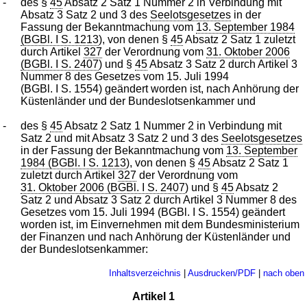
-
des §
45
Absatz 2 Satz 1 Nummer 2 in Verbindung mit
Absatz 3 Satz 2 und 3 des
Seelotsgesetzes
in der
Fassung der Bekanntmachung vom
13. September 1984
(BGBl. I S. 1213
), von denen §
45
Absatz 2 Satz 1 zuletzt
durch Artikel
327
der Verordnung vom
31. Oktober 2006
(BGBl. I S. 2407
) und §
45
Absatz 3 Satz 2 durch Artikel 3
Nummer 8 des Gesetzes vom 15. Juli 1994
(BGBl. I S. 1554) geändert worden ist, nach Anhörung der
Küstenländer und der Bundeslotsenkammer und
-
des §
45
Absatz 2 Satz 1 Nummer 2 in Verbindung mit
Satz 2 und mit Absatz 3 Satz 2 und 3 des
Seelotsgesetzes
in der Fassung der Bekanntmachung vom
13. September
1984 (BGBl. I S. 1213
), von denen §
45
Absatz 2 Satz 1
zuletzt durch Artikel
327
der Verordnung vom
31. Oktober 2006 (BGBl. I S. 2407
) und §
45
Absatz 2
Satz 2 und Absatz 3 Satz 2 durch Artikel 3 Nummer 8 des
Gesetzes vom 15. Juli 1994 (BGBl. I S. 1554) geändert
worden ist, im Einvernehmen mit dem Bundesministerium
der Finanzen und nach Anhörung der Küstenländer und
der Bundeslotsenkammer:
Inhaltsverzeichnis
|
Ausdrucken/PDF
|
nach oben
Artikel 1