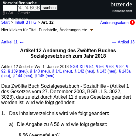
Vorschriftensuche
buzer.de
Normalansicht
§ / Art.
Gesetz
Volltextsuche
Start
>
Inhalt BTHG
>
Art. 12
Änderungsalarm
Hier klicken für
Titel, Fundstelle, Änderungen
etc.
nur in BTHG
Artikel 12 - Bundesteilhabegesetz (BTHG)
←
→
Artikel 11
Artikel 13
G. v. 23.12.2016
BGBl. I S. 3234
(
Nr. 66
); zuletzt geändert durch
Artikel 8
Artikel 12 Änderung des Zwölften Buches
G. v. 02.06.2021
BGBl. I S. 1387
Sozialgesetzbuch zum Jahr 2018
Geltung ab 01.01.2018, abweichend siehe
Artikel 26
; FNA: 860-9-3/1
Sozialgesetzbuch
64 Änderungen
|
Drucksachen / Entwurf / Begründung
|
Artikel 12 ändert mWv. 1. Januar 2018
SGB XII
§ 54
,
§ 56
,
§ 63
,
§ 82
,
§
92
,
§ 139 (neu)
,
§ 140 (neu)
,
§ 141 (neu)
,
§ 142 (neu)
,
§ 143 (neu)
,
§ 143a
wird in 88 Vorschriften zitiert
(neu)
,
§ 144 (neu)
,
§ 145 (neu)
Das
Zwölfte Buch Sozialgesetzbuch
- Sozialhilfe - (Artikel 1
des Gesetzes vom 27. Dezember 2003, BGBl. I S. 3022,
3023), das zuletzt durch Artikel 11 dieses Gesetzes geändert
worden ist, wird wie folgt geändert:
1.
Das Inhaltsverzeichnis wird wie folgt geändert:
a)
Die Angabe zu
§ 56
wird wie folgt gefasst:
„
§ 56
(weggefallen)".