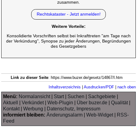
zusammen.
Rechtskataster - Jetzt anmelden!
Weitere Vorteile:
Konsolidierte Vorschriften selbst bei Inkrafttreten "am Tage nach
der Verkündung", Synopse zu jeder Änderungen, Begründungen
des Gesetzgebers
Link zu dieser Seite
: https://www.buzer.de/gesetz/14867/l.htm
Inhaltsverzeichnis
|
Ausdrucken/PDF
|
nach oben
Menü:
Normalansicht
|
Start
|
Suchen
|
Sachgebiete
|
Aktuell
|
Verkündet
|
Web-Plugin
|
Über buzer.de
|
Qualität
|
Kontakt
|
Werbung
|
Datenschutz, Impressum
informiert bleiben:
Änderungsalarm
|
Web-Widget
|
RSS-
Feed