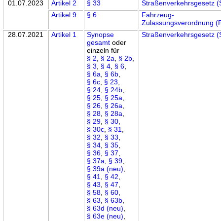
01.07.2023
Artikel 2
§ 33
Straßenverkehrsgesetz (
Artikel 9
§ 6
Fahrzeug-
Zulassungsverordnung (
28.07.2021
Artikel 1
Synopse
Straßenverkehrsgesetz (
gesamt
oder
einzeln für
§ 2
,
§ 2a
,
§ 2b
,
§ 3
,
§ 4
,
§ 6
,
§ 6a
,
§ 6b
,
§ 6c
,
§ 23
,
§ 24
,
§ 24b
,
§ 25
,
§ 25a
,
§ 26
,
§ 26a
,
§ 28
,
§ 28a
,
§ 29
,
§ 30
,
§ 30c
,
§ 31
,
§ 32
,
§ 33
,
§ 34
,
§ 35
,
§ 36
,
§ 37
,
§ 37a
,
§ 39
,
§ 39a (neu)
,
§ 41
,
§ 42
,
§ 43
,
§ 47
,
§ 58
,
§ 60
,
§ 63
,
§ 63b
,
§ 63d (neu)
,
§ 63e (neu)
,