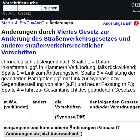
Vorschriftensuche
buz
Norm
§ / Art.
Gesetz
Volltextsuche
Start
>
4. StVGuaÄndG
>
Änderungen
Änderungsalarm
Änderungen durch
Viertes Gesetz zur
nur in 4. StVGuaÄndG
Änderung des Straßenverkehrsgesetzes und
anderer straßenverkehrsrechtlicher
Vorschriften
chronologisch absteigend nach Spalte 1 = Datum
Inkrafttreten, ggf. in Klammern Verkündung, falls rückwirkend;
Spalte 2 = Link zum Änderungstext; Spalte 3 = Auflistung der
geänderten Paragrafen ggf. mit Link zur Synopse bzw.
Gegenüberstellung von alter (a.F.) und neuer Fassung (n.F.);
Spalte 4 = führt zur Gesamtansicht des geänderten Gesetzes
m.W.v.
ändert
die
der folgenden Gesetze
(verkündet)
Vorschriften
und/oder Verordnunge
...
(Synopse/Diff)
vergangene und konsolidierte Änderungen (Verpasst?
Änderungen ab jetzt überwachen!
)