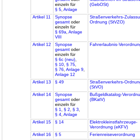
einzeln für
(GebOSt)
§ 5
,
Anlage
Artikel 11
Synopse
Straßenverkehrs-Zulass
gesamt
oder
Ordnung (StVZO)
einzeln für
§ 69a
,
Anlage
VIII
Artikel 12
Synopse
Fahrerlaubnis-Verordnun
gesamt
oder
einzeln für
§ 6c (neu)
,
§ 10
,
§ 75
,
§ 76
,
Anlage 9
,
Anlage 12
Artikel 13
§ 49
Straßenverkehrs-Ordnun
(StVO)
Artikel 14
Synopse
Bußgeldkatalog-Verordn
gesamt
oder
(BKatV)
einzeln für
§ 1
,
§ 2
,
§ 3
,
§ 4
,
Anlage
Artikel 15
§ 14
Elektrokleinstfahrzeuge-
Verordnung (eKFV)
Artikel 16
§ 5
Ferienreiseverordnung