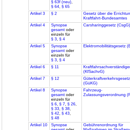
§ 63f (neu)
,
§ 64
,
§ 65
Artikel 3
§ 2
Gesetz über die Errichtu
Kraftfahrt-Bundesamtes
Artikel 4
Synopse
Carsharinggesetz (CsgG
gesamt
oder
einzeln für
§ 3
,
§ 4
Artikel 5
Synopse
Elektromobilitätsgesetz 
gesamt
oder
einzeln für
§ 3
,
§ 4
Artikel 6
§ 11
Kraftfahrsachverständig
(KfSachvG)
Artikel 7
§ 12
Güterkraftverkehrsgeset
(GüKG)
Artikel 8
Synopse
Fahrzeug-
gesamt
oder
Zulassungsverordnung (
einzeln für
§ 6
,
§ 7
,
§ 26
,
§ 33
,
§ 38
,
§ 42
,
§ 43
,
§ 48
Artikel 10
Synopse
Gebührenordnung für
gesamt
oder
Maßnahmen im Straßenv