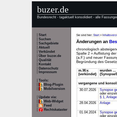
buzer.de
Bundesrecht - tagaktuell konsolidiert - alle Fassunge
Start
Sie sind hier:
Start
>
Inhaltsver
Suchen
Änderungen an
Bes
Sachgebiete
Aktuell
chronologisch absteigend
Verkündet
Spalte 2 = Auflistung de
Über buzer.de
(a.F.) und neuer Fassung
Qualität
Begründung des Gesetzg
Kontakt
Datenschutz
m.W.v.
wurden ...
Impressum
(verkündet)
(Synopse/D
Tools:
vergangene und konsol
Blog-Plugin
Mobilversion
30.07.2026
Synopse g
oder einzel
Update via:
§ 1
,
Anlage
Web-Widget
28.04.2026
Anlage
Feed
Rechtskataster
01.04.2024
Synopse g
oder einzel