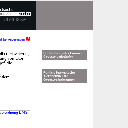
extsuche
r in BMGBGebV
il bei Änderungen
lls rückwirkend;
Für Ihr Blog oder Forum -
Gesetze verknüpfen
ung von alter
gf. die
Für Ihre Internetseite -
Ticker aktuellste
ndert
Gesetzesänderungen
enverordnung BMG