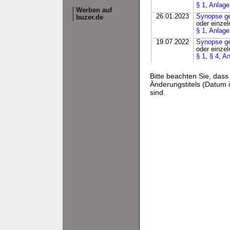
§ 1
,
Anlage
Werben auf
26.01.2023
Synopse g
buzer.de
oder einzel
§ 1
,
Anlage
19.07.2022
Synopse g
oder einzel
§ 1
,
§ 4
,
An
Bitte beachten Sie, da
Änderungstitels (Datum i
sind.