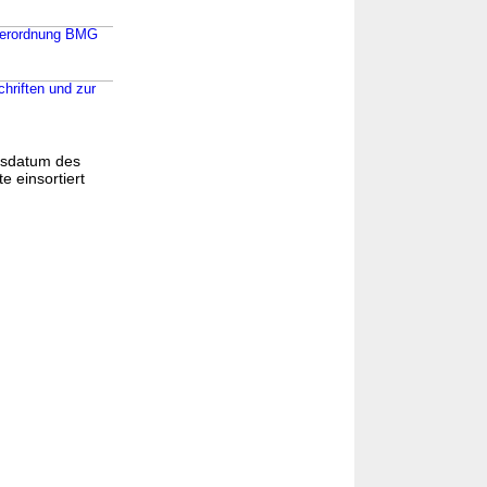
nverordnung BMG
chriften und zur
gsdatum des
e einsortiert