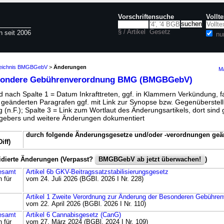
Vorschriftensuche
Vollt
§ / Artikel
Gesetz
n seit 2006
nu
zeichnis BMGBGebV
>
Änderungen
Ma
ondere Gebührenverordnung BMG (BMGBGebV)
 nach Spalte 1 = Datum Inkrafttreten, ggf. in Klammern Verkündung, fa
r geänderten Paragrafen ggf. mit Link zur Synopse bzw. Gegenüberstell
 (n.F.); Spalte 3 = Link zum Wortlaut des Änderungsartikels, dort sind g
ebers und weitere Änderungen dokumentiert
durch folgende Änderungsgesetze und/oder -verordnungen geä
iff)
idierte Änderungen (Verpasst?
BMGBGebV ab jetzt überwachen!
)
esamt
Artikel 6b GKV-Beitragssatzstabilisierungsgesetz
n für
vom 24. Juli 2026 (BGBl. 2026 I Nr. 228)
Artikel 1 Zweite Verordnung zur Änderung der Besonderen Gebühr
vom 22. April 2026 (BGBl. 2026 I Nr. 110)
esamt
Artikel 6 Cannabisgesetz (CanG)
n für
vom 27. März 2024 (BGBl. 2024 I Nr. 109)