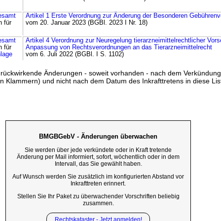
esamt
Artikel 1 Erste Verordnung zur Änderung der Besonderen Gebühre
n für
vom 20. Januar 2023 (BGBl. 2023 I Nr. 18)
esamt
Artikel 4 Verordnung zur Neuregelung tierarzneimittelrechtlicher Vors
n für
Anpassung von Rechtsverordnungen an das Tierarzneimittelrecht
lage
vom 6. Juli 2022 (BGBl. I S. 1102)
ss rückwirkende Änderungen - soweit vorhanden - nach dem Verkündun
n Klammern) und nicht nach dem Datum des Inkrafttretens in diese List
BMGBGebV - Änderungen überwachen
Sie werden über jede verkündete oder in Kraft tretende
Änderung per Mail informiert, sofort, wöchentlich oder in dem
Intervall, das Sie gewählt haben.
Auf Wunsch werden Sie zusätzlich im konfigurierten Abstand vor
Inkrafttreten erinnert.
Stellen Sie Ihr Paket zu überwachender Vorschriften beliebig
zusammen.
Rechtskataster - Jetzt anmelden!