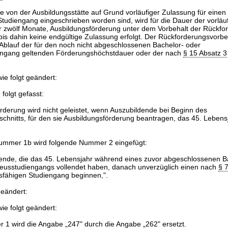
e von der Ausbildungsstätte auf Grund vorläufiger Zulassung für einen
tudiengang eingeschrieben worden sind, wird für die Dauer der vorläu
ür zwölf Monate, Ausbildungsförderung unter dem Vorbehalt der Rückfo
 bis dahin keine endgültige Zulassung erfolgt. Der Rückforderungsvorbeha
Ablauf der für den noch nicht abgeschlossenen Bachelor- oder
engang geltenden Förderungshöchstdauer oder der nach
§ 15 Absatz 3
ie folgt geändert:
 folgt gefasst:
rderung wird nicht geleistet, wenn Auszubildende bei Beginn des
chnitts, für den sie Ausbildungsförderung beantragen, das 45. Lebensj
ummer 1b wird folgende Nummer 2 eingefügt:
ende, die das 45. Lebensjahr während eines zuvor abgeschlossenen B
eusstudiengangs vollendet haben, danach unverzüglich einen nach
§ 
sfähigen Studiengang beginnen,".
geändert:
ie folgt geändert:
 1 wird die Angabe „247" durch die Angabe „262" ersetzt.