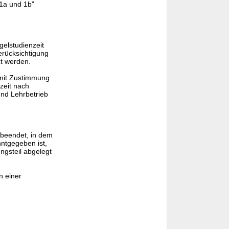
 1a und 1b"
elstudienzeit
erücksichtigung
t werden.
 mit Zustimmung
zeit nach
und Lehrbetrieb
 beendet, in dem
ntgegeben ist,
ngsteil abgelegt
n einer