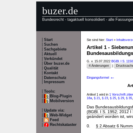
buzer.de
Bundesrecht - tagaktuell konsolidiert - alle Fassunge
Start
Sie sind hier:
Start
>
Inhaltsver
Suchen
Artikel 1 - Sieben
Sachgebiete
Bundesausbildungs
Aktuell
Verkündet
G. v. 15.07.2022
BGBl. I S. 1150
Über buzer.de
4 Änderungen
|
Drucksache
Qualität
Kontakt
←
Datenschutz
Eingangsformel
Impressum
Ar
Tools:
Artikel 1 wird in
1 Vorschrift zitier
Blog-Plugin
18a
,
§ 21
,
§ 23
,
§ 25
,
§ 29
,
§ 35
Mobilversion
Das
Bundesausbildungs
Update via:
(BGBl. I S. 1952
; 2012 I
Web-Widget
geändert worden ist, wir
Feed
Rechtskataster
0.
§ 2 Absatz 6 Numm