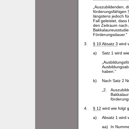
„Auszubildenden, di
förderungsfähigen S
längstens jedoch f
Fall geleistet, dass
den Zeitraum nach 
Bakkalaureusstudi
Förderungsdauer."
3.
§ 10 Absatz 3
wird w
a)
Satz 1 wird wie
„Ausbildungsfö
Ausbildungsabs
haben."
b)
Nach Satz 2 N
„2.
Auszubild
Bakkalaur
förderung
4.
§ 12
wird wie folgt 
a)
Absatz 1 wird w
aa)
In Nummer