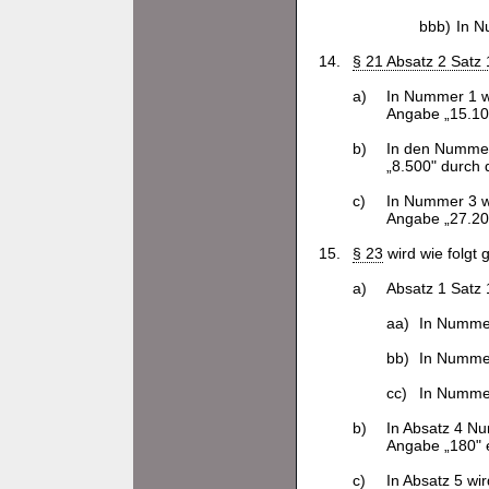
bbb)
In N
14.
§ 21 Absatz 2 Satz 
a)
In Nummer 1 wi
Angabe „15.100
b)
In den Nummern
„8.500" durch 
c)
In Nummer 3 wi
Angabe „27.200
15.
§ 23
wird wie folgt 
a)
Absatz 1 Satz 1
aa)
In Nummer
bb)
In Nummer
cc)
In Nummer
b)
In Absatz 4 Nu
Angabe „180" e
c)
In Absatz 5 wi