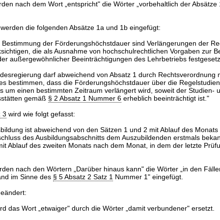
rden nach dem Wort „entspricht" die Wörter „vorbehaltlich der Absätze
werden die folgenden Absätze 1a und 1b eingefügt:
ie Bestimmung der Förderungshöchstdauer sind Verlängerungen der Reg
ksichtigen, die als Ausnahme von hochschulrechtlichen Vorgaben zur B
er außergewöhnlicher Beeinträchtigungen des Lehrbetriebs festgesetz
ndesregierung darf abweichend von Absatz 1 durch Rechtsverordnung
es bestimmen, dass die Förderungshöchstdauer über die Regelstudien
s um einen bestimmten Zeitraum verlängert wird, soweit der Studien- 
sstätten gemäß
§ 2 Absatz 1 Nummer 6
erheblich beeinträchtigt ist."
 3
wird wie folgt gefasst:
bildung ist abweichend von den Sätzen 1 und 2 mit Ablauf des Monats
bschluss des Ausbildungsabschnitts dem Auszubildenden erstmals bekan
it Ablauf des zweiten Monats nach dem Monat, in dem der letzte Prüfu
den nach den Wörtern „Darüber hinaus kann" die Wörter „in den Fälle
and im Sinne des
§ 5 Absatz 2 Satz 1
Nummer 1" eingefügt.
geändert:
ird das Wort „etwaiger" durch die Wörter „damit verbundener" ersetzt.