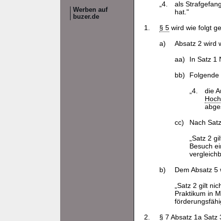
„4.
als Strafgefan
Werben auf
hat."
buzer.de
1.
§ 5
wird wie folgt g
a)
Absatz 2 wird w
aa)
In Satz 1
bb)
Folgende 
„4.
die 
Hoch
abge
cc)
Nach Satz
„Satz 2 gil
Besuch ei
vergleich
b)
Dem Absatz 5 w
„Satz 2 gilt nic
Praktikum in M
förderungsfähi
2.
§ 7 Absatz 1a Satz 