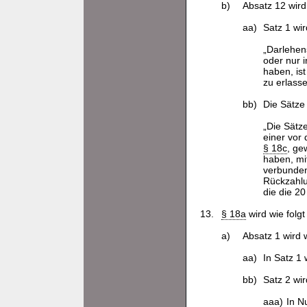
b)
Absatz 12 wird
aa)
Satz 1 wir
„Darlehen
oder nur 
haben, is
zu erlasse
bb)
Die Sätze
„Die Sätz
einer vor
§ 18c
, ge
haben, mi
verbunden
Rückzahlu
die die 2
13.
§ 18a
wird wie folgt
a)
Absatz 1 wird w
aa)
In Satz 1
bb)
Satz 2 wir
aaa)
In N