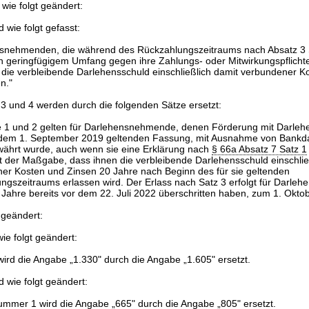
 wie folgt geändert:
d wie folgt gefasst:
snehmenden, die während des Rückzahlungszeitraums nach Absatz 3 S
in geringfügigem Umfang gegen ihre Zahlungs- oder Mitwirkungspflicht
t die verbleibende Darlehensschuld einschließlich damit verbundener 
n."
 3 und 4 werden durch die folgenden Sätze ersetzt:
e 1 und 2 gelten für Darlehensnehmende, denen Förderung mit Darle
 dem 1. September 2019 geltenden Fassung, mit Ausnahme von Bankd
währt wurde, auch wenn sie eine Erklärung nach
§ 66a Absatz 7 Satz 1
t der Maßgabe, dass ihnen die verbleibende Darlehensschuld einschlie
er Kosten und Zinsen 20 Jahre nach Beginn des für sie geltenden
ngszeitraums erlassen wird. Der Erlass nach Satz 3 erfolgt für Darl
0 Jahre bereits vor dem 22. Juli 2022 überschritten haben, zum 1. Okto
 geändert:
ie folgt geändert:
 wird die Angabe „1.330" durch die Angabe „1.605" ersetzt.
d wie folgt geändert:
ummer 1 wird die Angabe „665" durch die Angabe „805" ersetzt.