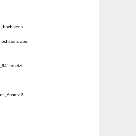
e, höchstens
 höchstens aber
„94" ersetzt.
er „Absatz 3