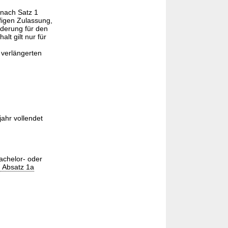
 nach Satz 1
figen Zulassung,
rderung für den
lt gilt nur für
verlängerten
ahr vollendet
achelor- oder
7 Absatz 1a