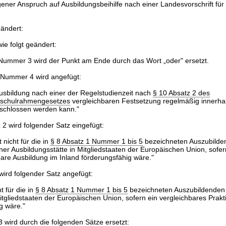
gener Anspruch auf Ausbildungsbeihilfe nach einer Landesvorschrift für 
eändert:
ie folgt geändert:
 Nummer 3 wird der Punkt am Ende durch das Wort „oder" ersetzt.
Nummer 4 wird angefügt:
Ausbildung nach einer der Regelstudienzeit nach
§ 10 Absatz 2 des
schulrahmengesetzes
vergleichbaren Festsetzung regelmäßig innerha
schlossen werden kann."
 2 wird folgender Satz eingefügt:
t nicht für die in
§ 8 Absatz 1 Nummer 1 bis 5
bezeichneten Auszubilde
ner Ausbildungsstätte in Mitgliedstaaten der Europäischen Union, sofer
bare Ausbildung im Inland förderungsfähig wäre."
ird folgender Satz angefügt:
ht für die in
§ 8 Absatz 1 Nummer 1 bis 5
bezeichneten Auszubildenden
itgliedstaaten der Europäischen Union, sofern ein vergleichbares Prakt
g wäre."
3
wird durch die folgenden Sätze ersetzt: