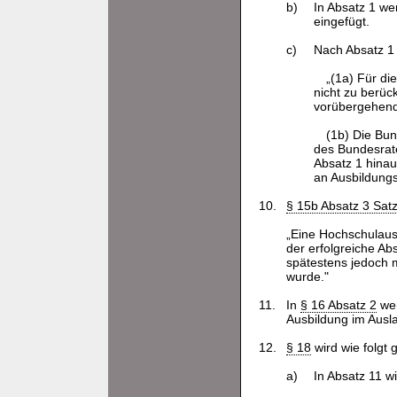
b)
In Absatz 1 we
eingefügt.
c)
Nach Absatz 1 
„(1a) Für d
nicht zu berüc
vorübergehend
(1b) Die Bu
des Bundesrat
Absatz 1 hinau
an Ausbildung
10.
§ 15b Absatz 3 Satz
„Eine Hochschulaus
der erfolgreiche A
spätestens jedoch m
wurde."
11.
In
§ 16 Absatz 2
wer
Ausbildung im Ausl
12.
§ 18
wird wie folgt 
a)
In Absatz 11 w