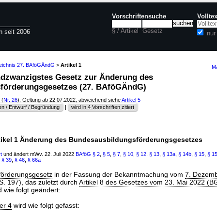
Vorschriftensuche
Vollte
§ / Artikel
Gesetz
n seit 2006
nur
zeichnis 27. BAföGÄndG
>
Artikel 1
Ma
undzwanzigstes Gesetz zur Änderung des
förderungsgesetzes (27. BAföGÄndG)
(
Nr. 26
); Geltung ab 22.07.2022, abweichend siehe
Artikel 5
n / Entwurf / Begründung
|
wird in 4 Vorschriften zitiert
tikel 1 Änderung des Bundesausbildungsförderungsgesetzes
t
und ändert mWv. 22. Juli 2022
BAföG
§ 2
,
§ 5
,
§ 7
,
§ 10
,
§ 12
,
§ 13
,
§ 13a
,
§ 14b
,
§ 15
,
§ 1
,
§ 39
,
§ 46
,
§ 66a
förderungsgesetz
in der Fassung der Bekanntmachung vom
7. Dezem
 S. 197), das zuletzt durch
Artikel 8 des Gesetzes vom 23. Mai 2022 (BG
d wie folgt geändert:
er 4
wird wie folgt gefasst: