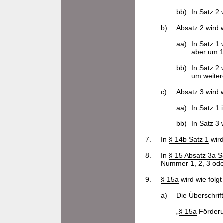
bb)
In Satz 2 
b)
Absatz 2 wird w
aa)
In Satz 1
aber um 1
bb)
In Satz 2
um weiter
c)
Absatz 3 wird w
aa)
In Satz 1
bb)
In Satz 3 
7.
In
§ 14b Satz 1
wird
8.
In
§ 15 Absatz 3a S
Nummer 1, 2, 3 oder
9.
§ 15a
wird wie folgt
a)
Die Überschrift
„
§ 15a
Förderu