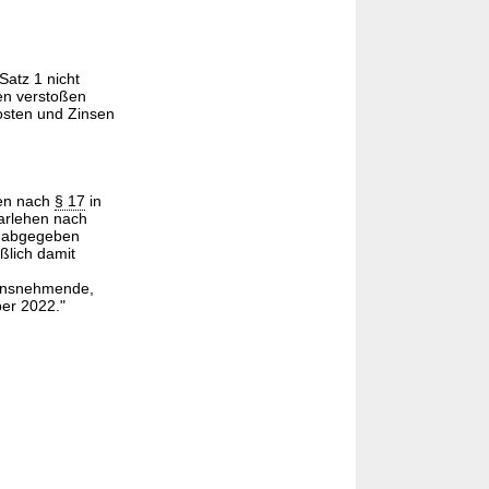
atz 1 nicht
en verstoßen
Kosten und Zinsen
hen nach
§ 17
in
arlehen nach
abgegeben
ßlich damit
ehensnehmende,
ber 2022."