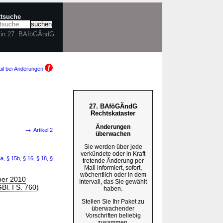
xtsuche
 in 27. BAföGÄndG
il bei Änderungen
27. BAföGÄndG
Rechtskataster
Änderungen
→
Artikel 2
überwachen
Sie werden über jede
verkündete oder in Kraft
5a
,
§ 15b
,
§ 16
,
§ 18
,
§
tretende Änderung per
Mail informiert, sofort,
wöchentlich oder in dem
ber 2010
Intervall, das Sie gewählt
Bl. I S. 760
)
haben.
Stellen Sie Ihr Paket zu
überwachender
Vorschriften beliebig
zusammen.