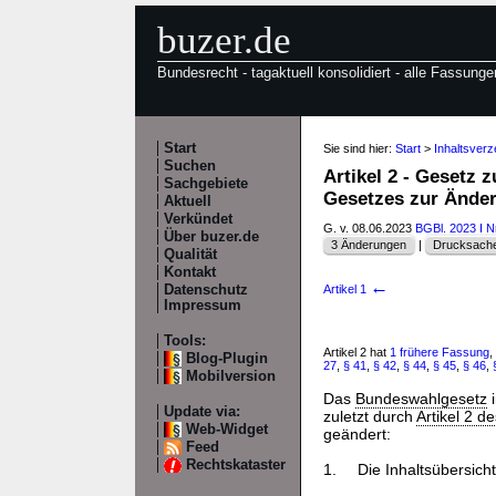
buzer.de
Bundesrecht - tagaktuell konsolidiert - alle Fassunge
Start
Sie sind hier:
Start
>
Inhaltsver
Suchen
Artikel 2 - Gesetz
Sachgebiete
Gesetzes zur Änd
Aktuell
Verkündet
G. v. 08.06.2023
BGBl. 2023 I N
Über buzer.de
3 Änderungen
|
Drucksache
Qualität
Kontakt
←
Datenschutz
Artikel 1
Impressum
Tools:
Artikel 2 hat
1 frühere Fassung
,
Blog-Plugin
27
,
§ 41
,
§ 42
,
§ 44
,
§ 45
,
§ 46
,
Mobilversion
Das
Bundeswahlgesetz
i
Update via:
zuletzt durch
Artikel 2 d
Web-Widget
geändert:
Feed
Rechtskataster
1.
Die Inhaltsübersicht