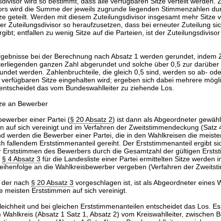
sdivisor wird so bestimmt, dass alle verfügbaren Sitze verteilt werden
sors wird die Summe der jeweils zugrunde liegenden Stimmenzahlen dur
ze geteilt. Werden mit diesem Zuteilungsdivisor insgesamt mehr Sitze 
der Zuteilungsdivisor so heraufzusetzen, dass bei erneuter Zuteilung si
gibt; entfallen zu wenig Sitze auf die Parteien, ist der Zuteilungsdivis
ergebnisse bei der Berechnung nach Absatz 1 werden gerundet, indem 
nterliegenden ganzen Zahl abgerundet und solche über 0,5 zur darüber
ndet werden. Zahlenbruchteile, die gleich 0,5 sind, werden so ab- ode
 verfügbaren Sitze eingehalten wird; ergeben sich dabei mehrere mögl
 entscheidet das vom Bundeswahlleiter zu ziehende Los.
ze an Bewerber
bewerber einer Partei (
§ 20 Absatz 2
) ist dann als Abgeordneter gewähl
 auf sich vereinigt und im Verfahren der Zweitstimmendeckung (Satz 4
nd werden die Bewerber einer Partei, die in den Wahlkreisen die meist
h fallendem Erststimmenanteil gereiht. Der Erststimmenanteil ergibt si
er Erststimmen des Bewerbers durch die Gesamtzahl der gültigen Ersts
h
§ 4 Absatz 3
für die Landesliste einer Partei ermittelten Sitze werden 
Reihenfolge an die Wahlkreisbewerber vergeben (Verfahren der Zweits
, der nach
§ 20 Absatz 3
vorgeschlagen ist, ist als Abgeordneter eines 
e meisten Erststimmen auf sich vereinigt.
eichheit und bei gleichen Erststimmenanteilen entscheidet das Los. Es
Wahlkreis (Absatz 1 Satz 1, Absatz 2) vom Kreiswahlleiter, zwischen 