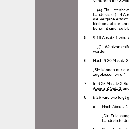
Verfahren der Zwei
(4) Ein Listenbew
Landesliste (
§ 4 Ab
die Vergabe erfolgt
bleiben auf der Lan
benannt sind, so bl
5.
§ 18 Absatz 1
wird w
„(1) Wahlvorschl
werden."
6.
Nach
§ 20 Absatz 2
„Sie können nur da
zugelassen wird."
7.
In
§ 25 Absatz 2 S
Absatz 2 Satz 1
und 
8.
§ 26
wird wie folgt 
a)
Nach Absatz 1 
„Die Zulassung
Landesliste de