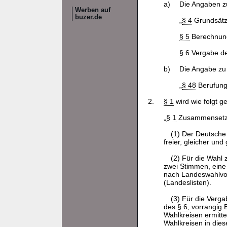
a)
Die Angaben 
Werben auf
buzer.de
„
§ 4
Grundsätze
§ 5
Berechnung 
§ 6
Vergabe de
b)
Die Angabe z
„
§ 48
Berufung
2.
§ 1
wird wie folgt ge
„
§ 1
Zusammensetzu
(1) Der Deutsche
freier, gleicher un
(2) Für die Wahl
zwei Stimmen, eine
nach Landeswahlvor
(Landeslisten).
(3) Für die Verga
des
§ 6
, vorrangig 
Wahlkreisen ermitte
Wahlkreisen in dies