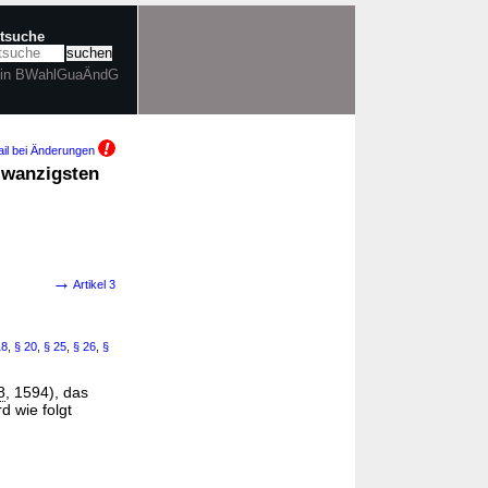
xtsuche
 in BWahlGuaÄndG
il bei Änderungen
zwanzigsten
→
Artikel 3
18
,
§ 20
,
§ 25
,
§ 26
,
§
8
, 1594), das
d wie folgt