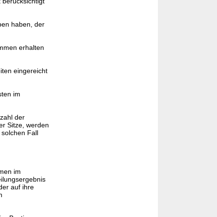
t berücksichtigt
ben haben, der
immen erhalten
iten eingereicht
sten im
tzahl der
der Sitze, werden
m solchen Fall
mmen im
eilungsergebnis
der auf ihre
n