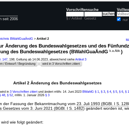
Vorschriftensuche
Vollte
§ / Artikel
Gesetz
n seit 2006
nur
zeichnis BWahlGuaÄndG
>
Artikel 2
Ma
 zur Änderung des Bundeswahlgesetzes und des Fünfund
erung des Bundeswahlgesetzes (BWahlGuaÄndG
k.a.Abk.
)
r. 147
, 198; Geltung ab 14.06.2023, abweichend siehe
Artikel 3
n / Entwurf / Begründung
|
wird in 3 Vorschriften zitiert
Artikel 2 Änderung des Bundeswahlgesetzes
 wird in
3 Vorschriften zitiert
und ändert mWv. 14. Juni 2023
BWahlG
§ 1
,
§ 3
,
§ 4
,
§ 5
,
§ 6
,
§ 
§ 48
,
§ 52
, mWv. 1. Januar 2026
§ 3
n der Fassung der Bekanntmachung vom
23. Juli 1993 (BGBl. I S. 128
es Gesetzes vom 3. Juni 2021 (BGBl. I S. 1482
) geändert worden ist, wir
 wird wie folgt geändert: