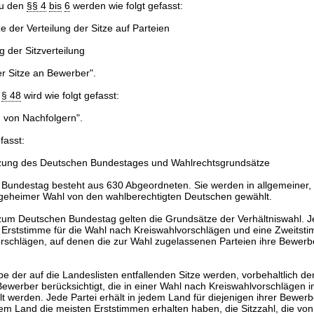
zu den
§§ 4
bis
6
werden wie folgt gefasst:
 der Verteilung der Sitze auf Parteien
der Sitzverteilung
r Sitze an Bewerber".
u
§ 48
wird wie folgt gefasst:
 von Nachfolgern".
fasst:
ng des Deutschen Bundestages und Wahlrechtsgrundsätze
 Bundestag besteht aus 630 Abgeordneten. Sie werden in allgemeiner, 
d geheimer Wahl von den wahlberechtigten Deutschen gewählt.
 zum Deutschen Bundestag gelten die Grundsätze der Verhältniswahl. J
 Erststimme für die Wahl nach Kreiswahlvorschlägen und eine Zweitsti
schlägen, auf denen die zur Wahl zugelassenen Parteien ihre Bewer
be der auf die Landeslisten entfallenden Sitze werden, vorbehaltlich d
Bewerber berücksichtigt, die in einer Wahl nach Kreiswahlvorschlägen i
lt werden. Jede Partei erhält in jedem Land für diejenigen ihrer Bewerbe
em Land die meisten Erststimmen erhalten haben, die Sitzzahl, die von