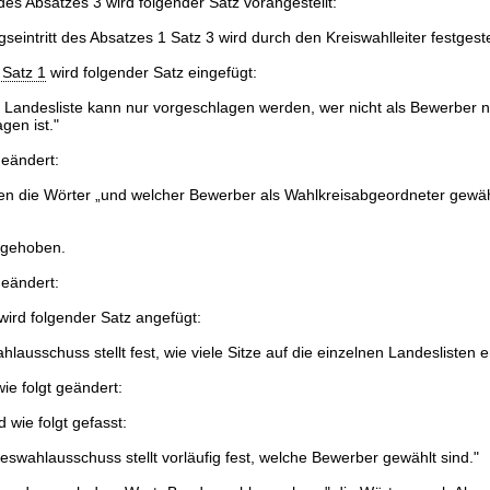
es Absatzes 3 wird folgender Satz vorangestellt:
eintritt des Absatzes 1 Satz 3 wird durch den Kreiswahlleiter festgestel
 Satz 1
wird folgender Satz eingefügt:
r Landesliste kann nur vorgeschlagen werden, wer nicht als Bewerber
gen ist."
geändert:
en die Wörter „und welcher Bewerber als Wahlkreisabgeordneter gewähl
fgehoben.
geändert:
ird folgender Satz angefügt:
ausschuss stellt fest, wie viele Sitze auf die einzelnen Landeslisten en
ie folgt geändert:
d wie folgt gefasst:
eswahlausschuss stellt vorläufig fest, welche Bewerber gewählt sind."