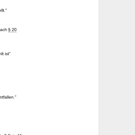
lt."
 nach
§ 20
t ist"
tfallen."