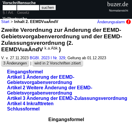
Vorschriftensuche
buzer.de
Normalansicht
§ / Art.
Gesetz
Volltextsuche
Start
>
Inhalt 2. EEMDVuaÄndV
Änderungsalarm
Zweite Verordnung zur Änderung der EEMD-
nur in 2. EEMDVuaÄndV
Gebietsvorgabenverordnung und der EEMD-
Zulassungsverordnung (2.
EEMDVuaÄndV
k.a.Abk.
)
V. v. 27.11.2023
BGBl. 2023 I Nr. 329
; Geltung ab 01.12.2023
3 Änderungen
|
wird in 2 Vorschriften zitiert
Eingangsformel
Artikel 1 Änderung der EEMD-
Gebietsvorgabenverordnung
Artikel 2 Weitere Änderung der EEMD-
Gebietsvorgabenverordnung
Artikel 3 Änderung der EEMD-Zulassungsverordnung
Artikel 4 Inkrafttreten
Schlussformel
Eingangsformel