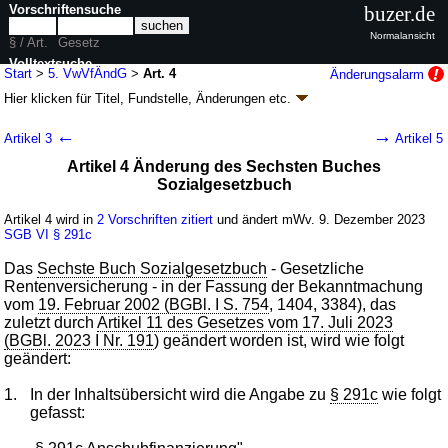
Vorschriftensuche
buzer.de
Normalansicht
§ / Art.
Gesetz
Volltextsuche
Start
>
5. VwVfÄndG
>
Art. 4
Änderungsalarm
Hier klicken für
Titel, Fundstelle, Änderungen
etc.
nur in 5. VwVfÄndG
Artikel 4 - Fünftes Gesetz zur Änderung
←
→
Artikel 3
Artikel 5
verwaltungsverfahrensrechtlicher Vorschriften
Artikel 4 Änderung des Sechsten Buches
sowie zur Änderung des Sechsten Buches
Sozialgesetzbuch
Sozialgesetzbuchs (5. VwVfÄndG)
Artikel 4 wird in
2 Vorschriften zitiert
und ändert mWv. 9. Dezember 2023
G. v. 04.12.2023
BGBl. 2023 I Nr. 344
; Geltung ab 01.01.2024, abweichend
SGB VI
§ 291c
siehe
Artikel 6
11 Änderungen
|
Drucksachen / Entwurf / Begründung
|
Das
Sechste Buch Sozialgesetzbuch
- Gesetzliche
wird in 8 Vorschriften zitiert
Rentenversicherung - in der Fassung der Bekanntmachung
vom
19. Februar 2002 (BGBl. I S. 754
, 1404, 3384), das
zuletzt durch
Artikel 11 des Gesetzes vom 17. Juli 2023
(BGBl. 2023 I Nr. 191
) geändert worden ist, wird wie folgt
geändert:
1.
In der Inhaltsübersicht wird die Angabe zu
§ 291c
wie folgt
gefasst: