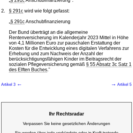
„
§ 291c
Anschubfinanzierung".
2.
§ 291c
wird wie folgt gefasst:
„
§ 291c
Anschubfinanzierung
Der Bund überträgt an die allgemeine
Rentenversicherung im Kalenderjahr 2023 Mittel in Höhe
von 4,1 Millionen Euro zur pauschalen Erstattung der
Kosten für die Entwicklung eines digitalen Verfahrens zur
Erhebung und zum Nachweis der Anzahl der
berücksichtigungsfähigen Kinder im Beitragsrecht der
sozialen Pflegeversicherung gemäß
§ 55 Absatz 3c Satz 1
des Elften Buches
."
←
→
Artikel 3
Artikel 5
Ihr Rechtsradar
Verpassen Sie keine gesetzlichen Änderungen
Sie werden über jede verkündete oder in Kraft tretende