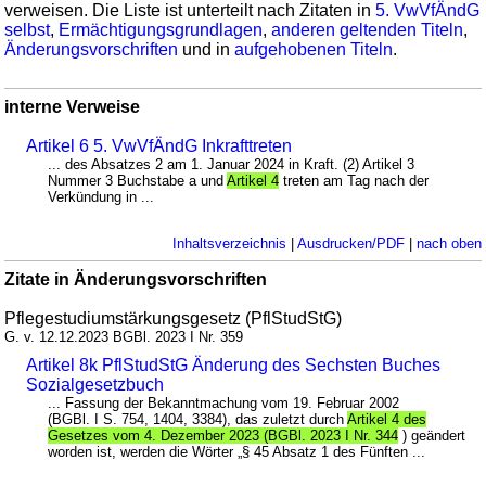
verweisen. Die Liste ist unterteilt nach Zitaten in
5. VwVfÄndG
selbst
,
Ermächtigungsgrundlagen
,
anderen geltenden Titeln
,
Änderungsvorschriften
und in
aufgehobenen Titeln
.
interne Verweise
Artikel 6 5. VwVfÄndG Inkrafttreten
... des Absatzes 2 am 1. Januar 2024 in Kraft. (2) Artikel 3
Nummer 3 Buchstabe a und
Artikel 4
treten am Tag nach der
Verkündung in ...
Inhaltsverzeichnis
|
Ausdrucken/PDF
|
nach oben
Zitate in Änderungsvorschriften
Pflegestudiumstärkungsgesetz (PflStudStG)
G. v. 12.12.2023 BGBl. 2023 I Nr. 359
Artikel 8k PflStudStG Änderung des Sechsten Buches
Sozialgesetzbuch
... Fassung der Bekanntmachung vom 19. Februar 2002
(BGBl. I S. 754, 1404, 3384), das zuletzt durch
Artikel 4 des
Gesetzes vom 4. Dezember 2023 (BGBl. 2023 I Nr. 344
) geändert
worden ist, werden die Wörter „§ 45 Absatz 1 des Fünften ...