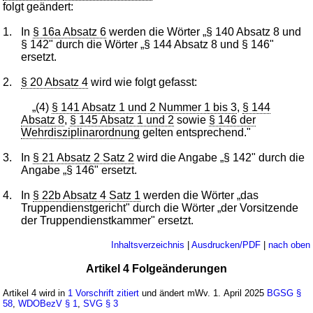
folgt geändert:
1.
In
§ 16a Absatz 6
werden die Wörter „§ 140 Absatz 8 und
§ 142" durch die Wörter „§ 144 Absatz 8 und § 146"
ersetzt.
2.
§ 20 Absatz 4
wird wie folgt gefasst:
„(4)
§ 141 Absatz 1 und 2 Nummer 1 bis 3
,
§ 144
Absatz 8
,
§ 145 Absatz 1 und 2
sowie
§ 146 der
Wehrdisziplinarordnung
gelten entsprechend."
3.
In
§ 21 Absatz 2 Satz 2
wird die Angabe „§ 142" durch die
Angabe „§ 146" ersetzt.
4.
In
§ 22b Absatz 4 Satz 1
werden die Wörter „das
Truppendienstgericht" durch die Wörter „der Vorsitzende
der Truppendienstkammer" ersetzt.
Inhaltsverzeichnis
|
Ausdrucken/PDF
|
nach oben
Artikel 4 Folgeänderungen
Artikel 4 wird in
1 Vorschrift zitiert
und ändert mWv. 1. April 2025
BGSG
§
58
,
WDOBezV
§ 1
,
SVG
§ 3