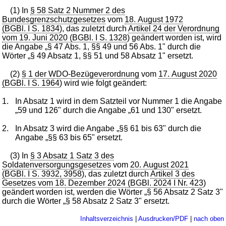
(1) In
§ 58 Satz 2 Nummer 2 des
Bundesgrenzschutzgesetzes
vom
18. August 1972
(BGBl. I S. 1834
), das zuletzt durch
Artikel 24 der Verordnung
vom 19. Juni 2020 (BGBl. I S. 1328
) geändert worden ist, wird
die Angabe „§ 47 Abs. 1, §§ 49 und 56 Abs. 1" durch die
Wörter „§ 49 Absatz 1, §§ 51 und 58 Absatz 1" ersetzt.
(2)
§ 1 der WDO-Bezügeverordnung
vom
17. August 2020
(BGBl. I S. 1964
) wird wie folgt geändert:
1.
In Absatz 1 wird in dem Satzteil vor Nummer 1 die Angabe
„59 und 126" durch die Angabe „61 und 130" ersetzt.
2.
In Absatz 3 wird die Angabe „§§ 61 bis 63" durch die
Angabe „§§ 63 bis 65" ersetzt.
(3) In
§ 3 Absatz 1 Satz 3 des
Soldatenversorgungsgesetzes
vom
20. August 2021
(BGBl. I S. 3932, 3958
), das zuletzt durch
Artikel 3 des
Gesetzes vom 18. Dezember 2024 (BGBl. 2024 I Nr. 423
)
geändert worden ist, werden die Wörter „§ 56 Absatz 2 Satz 3"
durch die Wörter „§ 58 Absatz 2 Satz 3" ersetzt.
Inhaltsverzeichnis
|
Ausdrucken/PDF
|
nach oben