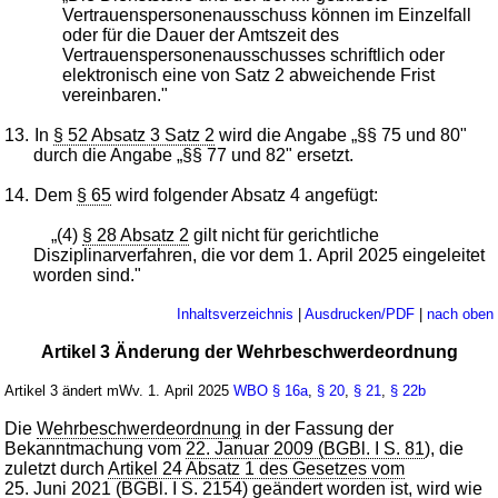
Vertrauenspersonenausschuss können im Einzelfall
oder für die Dauer der Amtszeit des
Vertrauenspersonenausschusses schriftlich oder
elektronisch eine von Satz 2 abweichende Frist
vereinbaren."
13.
In
§ 52 Absatz 3 Satz 2
wird die Angabe „§§ 75 und 80"
durch die Angabe „§§ 77 und 82" ersetzt.
14.
Dem
§ 65
wird folgender Absatz 4 angefügt:
„(4)
§ 28 Absatz 2
gilt nicht für gerichtliche
Disziplinarverfahren, die vor dem 1. April 2025 eingeleitet
worden sind."
Inhaltsverzeichnis
|
Ausdrucken/PDF
|
nach oben
Artikel 3 Änderung der Wehrbeschwerdeordnung
Artikel 3 ändert mWv. 1. April 2025
WBO
§ 16a
,
§ 20
,
§ 21
,
§ 22b
Die
Wehrbeschwerdeordnung
in der Fassung der
Bekanntmachung vom
22. Januar 2009 (BGBl. I S. 81
), die
zuletzt durch
Artikel 24 Absatz 1 des Gesetzes vom
25. Juni 2021 (BGBl. I S. 2154
) geändert worden ist, wird wie