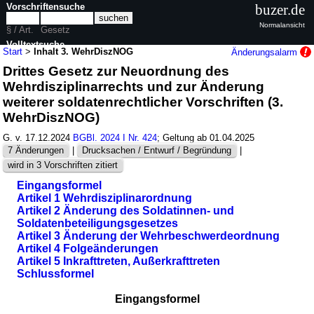
Vorschriftensuche
buzer.de
Normalansicht
§ / Art.
Gesetz
Volltextsuche
Start
>
Inhalt 3. WehrDiszNOG
Änderungsalarm
Drittes Gesetz zur Neuordnung des
nur in 3. WehrDiszNOG
Wehrdisziplinarrechts und zur Änderung
weiterer soldatenrechtlicher Vorschriften (3.
WehrDiszNOG)
G. v. 17.12.2024
BGBl. 2024 I Nr. 424
; Geltung ab 01.04.2025
7 Änderungen
|
Drucksachen / Entwurf / Begründung
|
wird in 3 Vorschriften zitiert
Eingangsformel
Artikel 1 Wehrdisziplinarordnung
Artikel 2 Änderung des Soldatinnen- und
Soldatenbeteiligungsgesetzes
Artikel 3 Änderung der Wehrbeschwerdeordnung
Artikel 4 Folgeänderungen
Artikel 5 Inkrafttreten, Außerkrafttreten
Schlussformel
Eingangsformel