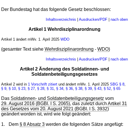
Der Bundestag hat das folgende Gesetz beschlossen:
Inhaltsverzeichnis
|
Ausdrucken/PDF
|
nach oben
Artikel 1 Wehrdisziplinarordnung
Artikel 1 ändert mWv. 1. April 2025
WDO
(gesamter Text siehe
Wehrdisziplinarordnung
-
WDO
)
Inhaltsverzeichnis
|
Ausdrucken/PDF
|
nach oben
Artikel 2 Änderung des Soldatinnen- und
Soldatenbeteiligungsgesetzes
Artikel 2 wird in
1 Vorschrift zitiert
und ändert mWv. 1. April 2025
SBG
§ 8
,
§ 9
,
§ 10
,
§ 23
,
§ 27
,
§ 28
,
§ 31
,
§ 34
,
§ 36
,
§ 38
,
§ 39
,
§ 43
,
§ 52
,
§ 65
Das
Soldatinnen- und Soldatenbeteiligungsgesetz
vom
29. August 2016 (BGBl. I S. 2065
), das zuletzt durch
Artikel 31
des Gesetzes vom 20. August 2021 (BGBl. I S. 3932
)
geändert worden ist, wird wie folgt geändert:
1.
Dem
§ 8 Absatz 3
werden die folgenden Sätze angefügt: