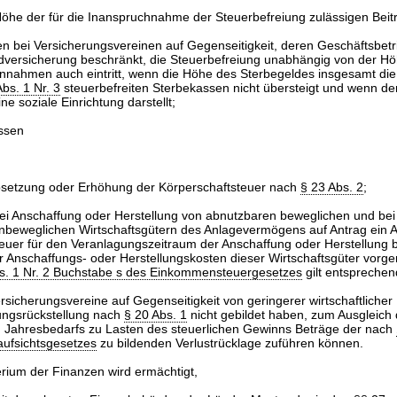
Höhe der für die Inanspruchnahme der Steuerbefreiung zulässigen Bei
n bei Versicherungsvereinen auf Gegenseitigkeit, deren Geschäftsbetri
dversicherung beschränkt, die Steuerbefreiung unabhängig von der H
innahmen auch eintritt, wenn die Höhe des Sterbegeldes insgesamt die
Abs. 1 Nr. 3
steuerbefreiten Sterbekassen nicht übersteigt und wenn de
ne soziale Einrichtung darstellt;
assen
bsetzung oder Erhöhung der Körperschaftsteuer nach
§ 23 Abs. 2
;
i Anschaffung oder Herstellung von abnutzbaren beweglichen und bei
nbeweglichen Wirtschaftsgütern des Anlagevermögens auf Antrag ein 
euer für den Veranlagungszeitraum der Anschaffung oder Herstellung 
r Anschaffungs- oder Herstellungskosten dieser Wirtschaftsgüter vo
s. 1 Nr. 2 Buchstabe s des Einkommensteuergesetzes
gilt entsprechen
sicherungsvereine auf Gegenseitigkeit von geringerer wirtschaftlicher
ngsrückstellung nach
§ 20 Abs. 1
nicht gebildet haben, zum Ausgleich
Jahresbedarfs zu Lasten des steuerlichen Gewinns Beträge der nach
aufsichtsgesetzes
zu bildenden Verlustrücklage zuführen können.
rium der Finanzen wird ermächtigt,