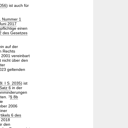
2056
) ist auch für
 1 Nummer 1
Juni 2017
flichtige einen
 2 des Gesetzes
in auf der
en Rechts
i 2001 vereinbart
t nicht über den
ter
023 geltenden
l. I S. 2035
) ist
Satz 6
in der
winnminderungen
eten.
3
§ 8b
ie
mber 2006
einer
rtikels 6 des
m 2018
ür den