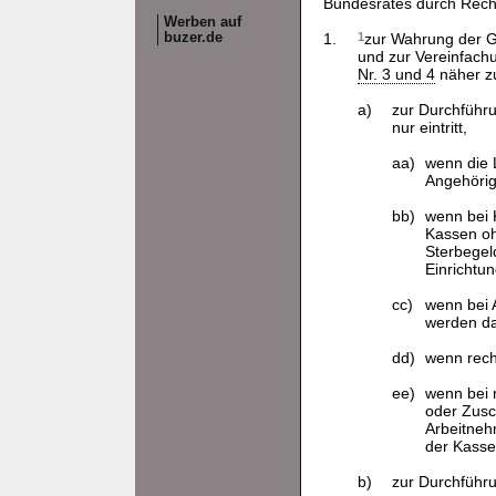
Bundesrates durch Rech
Werben auf
buzer.de
1.
1
zur Wahrung der Gl
und zur Vereinfach
Nr. 3 und 4
näher z
a)
zur Durchführ
nur eintritt,
aa)
wenn die 
Angehörig
bb)
wenn bei 
Kassen oh
Sterbegel
Einrichtu
cc)
wenn bei 
werden da
dd)
wenn rech
ee)
wenn bei 
oder Zusc
Arbeitneh
der Kasse
b)
zur Durchführ