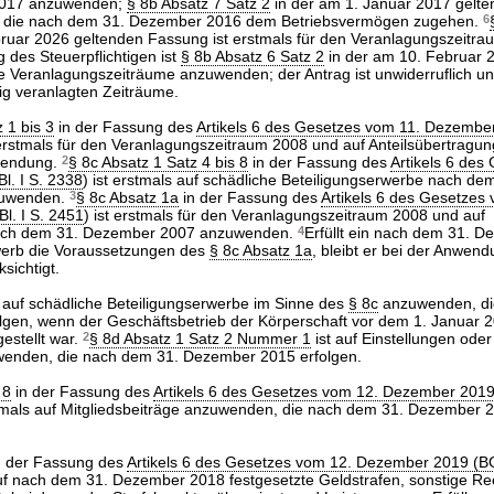
2017 anzuwenden;
§ 8b Absatz 7 Satz 2
in der am 1. Januar 2017 gelte
, die nach dem 31. Dezember 2016 dem Betriebsvermögen zugehen.
6
ruar 2026 geltenden Fassung ist erstmals für den Veranlagungszeitr
g des Steuerpflichtigen ist
§ 8b Absatz 6 Satz 2
in der am 10. Februar 
 Veranlagungszeiträume anzuwenden; der Antrag ist unwiderruflich und g
ig veranlagten Zeiträume.
 1 bis 3
in der Fassung des
Artikels 6 des Gesetzes vom 11. Dezembe
 erstmals für den Veranlagungszeitraum 2008 und auf Anteilsübertrag
wendung.
2
§ 8c Absatz 1 Satz 4 bis 8
in der Fassung des
Artikels 6 des
l. I S. 2338
) ist erstmals auf schädliche Beteiligungserwerbe nach de
zuwenden.
3
§ 8c Absatz 1a
in der Fassung des
Artikels 6 des Gesetzes
l. I S. 2451
) ist erstmals für den Veranlagungszeitraum 2008 und auf
nach dem 31. Dezember 2007 anzuwenden.
4
Erfüllt ein nach dem 31. 
rwerb die Voraussetzungen des
§ 8c Absatz 1a
, bleibt er bei der Anwen
sichtigt.
s auf schädliche Beteiligungserwerbe im Sinne des
§ 8c
anzuwenden, di
gen, wenn der Geschäftsbetrieb der Körperschaft vor dem 1. Januar 
gestellt war.
2
§ 8d Absatz 1 Satz 2 Nummer 1
ist auf Einstellungen oder
enden, die nach dem 31. Dezember 2015 erfolgen.
 8
in der Fassung des
Artikels 6 des Gesetzes vom 12. Dezember 201
stmals auf Mitgliedsbeiträge anzuwenden, die nach dem 31. Dezember 
n der Fassung des
Artikels 6 des Gesetzes vom 12. Dezember 2019 (BG
f nach dem 31. Dezember 2018 festgesetzte Geldstrafen, sonstige Re