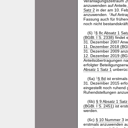
Veranlagungszeitraum 
anzuwenden auf Anteile
Satz 2
in der am 10. Feb
anzuwenden.
7
Auf Antra
Fassung auch für frühere
noch nicht bestandskräft
(6)
1
§ 8c Absatz 1 Satz
(BGBl. I S. 2338
) findet
31. Dezember 2007 An
11. Dezember 2018 (BGB
31. Dezember 2009 an
12. Dezember 2019 (BGB
Anteilsübertragungen 
erfolgter Beteiligungse
Absatz 1 Satz 1
unberück
(6a)
1
§ 8d
ist erstmal
31. Dezember 2015 erfol
eingestellt noch ruhend 
Ruhendstellungen anzuw
(6b)
§ 9 Absatz 1 Satz
(BGBl. I S. 2451
) ist er
werden.
(6c)
§ 10 Nummer 3
i
erstmals anzuwenden au