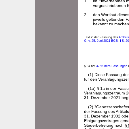
1.
im Einvernehmen mi
vorgeschriebenen 
2.
den Wortlaut diese
jeweils geltenden 
bekannt zu machen 
Text in der Fassung des
Artike
G. v. 25. Juni 2021 BGBl. I S. 2
§ 34 hat
47 frühere Fassungen
u
(1) Diese Fassung des 
für den Veranlagungsze
(1a)
§ 1a
in der Fass
Veranlagungszeitraum 2
31. Dezember 2021 begin
(2)
1
Genossenschaften
der Fassung des Artikel
31. Dezember 1992 oder
Einigungsvertrages
genan
Steuerbefreiung nach
§ 