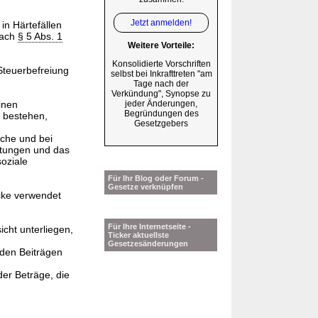
Jetzt anmelden!
in Härtefällen
nach
§ 5 Abs. 1
Weitere Vorteile:
Konsolidierte Vorschriften
Steuerbefreiung
selbst bei Inkrafttreten "am
Tage nach der
Verkündung", Synopse zu
inen
jeder Änderungen,
Begründungen des
n bestehen,
Gesetzgebers
che und bei
stungen und das
oziale
Für Ihr Blog oder Forum -
Gesetze verknüpfen
cke verwendet
Für Ihre Internetseite -
cht unterliegen,
Ticker aktuellste
Gesetzesänderungen
nden Beiträgen
der Beträge, die