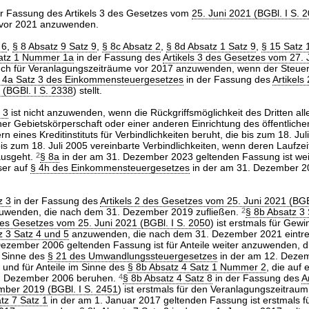
r Fassung des Artikels 3 des Gesetzes vom
25. Juni 2021 (BGBl. I S. 
 vor 2021 anzuwenden.
 6
,
§ 8 Absatz 9 Satz 9
,
§ 8c Absatz 2
,
§ 8d Absatz 1 Satz 9
,
§ 15 Satz
atz 1 Nummer 1a
in der Fassung des
Artikels 3 des Gesetzes vom 27. 
uch für Veranlagungszeiträume vor 2017 anzuwenden, wenn der Steuerp
z 4a Satz 3 des Einkommensteuergesetzes
in der Fassung des
Artikels
(BGBl. I S. 2338
) stellt.
 3
ist nicht anzuwenden, wenn die Rückgriffsmöglichkeit des Dritten alle
er Gebietskörperschaft oder einer anderen Einrichtung des öffentlich
 eines Kreditinstituts für Verbindlichkeiten beruht, die bis zum 18. Jul
 bis zum 18. Juli 2005 vereinbarte Verbindlichkeiten, wenn deren Laufzei
ausgeht.
2
§ 8a
in der am 31. Dezember 2023 geltenden Fassung ist wei
ser auf
§ 4h des Einkommensteuergesetzes
in der am 31. Dezember 2
z 3
in der Fassung des
Artikels 2 des Gesetzes vom 25. Juni 2021 (BGB
zuwenden, die nach dem 31. Dezember 2019 zufließen.
2
§ 8b Absatz 3 
 des Gesetzes vom 25. Juni 2021 (BGBl. I S. 2050
) ist erstmals für Ge
z 3 Satz 4 und 5
anzuwenden, die nach dem 31. Dezember 2021 eintr
ezember 2006 geltenden Fassung ist für Anteile weiter anzuwenden, d
 Sinne des
§ 21 des Umwandlungssteuergesetzes
in der am 12. Deze
 und für Anteile im Sinne des
§ 8b Absatz 4 Satz 1 Nummer 2
, die auf 
2. Dezember 2006 beruhen.
4
§ 8b Absatz 4 Satz 8
in der Fassung des
A
ber 2019 (BGBl. I S. 2451
) ist erstmals für den Veranlagungszeitrau
tz 7 Satz 1
in der am 1. Januar 2017 geltenden Fassung ist erstmals f