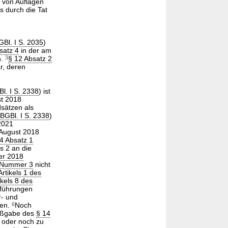
g von Auflagen
s durch die Tat
GBl. I S. 2035
)
satz 4
in der am
n.
3
§ 12 Absatz 2
r, deren
l. I S. 2338
) ist
st 2018
sätzen als
BGBl. I S. 2338
)
2021
 August 2018
4 Absatz 1
s 2 an die
er 2018
1 Nummer 3
nicht
Artikels 1 des
ikels 8 des
bführungen
r- und
len.
6
Noch
Maßgabe des
§ 14
 oder noch zu