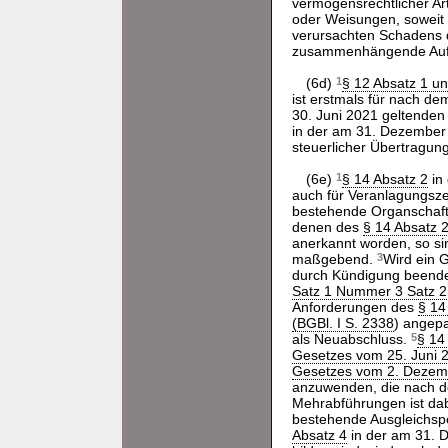
vermögensrechtlicher Art
oder Weisungen, soweit 
verursachten Schadens 
zusammenhängende Au
(6d)
1
§ 12 Absatz 1 u
ist erstmals für nach 
30. Juni 2021 geltenden
in der am 31. Dezember
steuerlicher Übertragung
(6e)
1
§ 14 Absatz 2
in
auch für Veranlagungsz
bestehende Organschaft
denen des
§ 14 Absatz 
anerkannt worden, so si
maßgebend.
3
Wird ein 
durch Kündigung beendet
Satz 1 Nummer 3 Satz 2
Anforderungen des
§ 14
(BGBl. I S. 2338
) angepa
als Neuabschluss.
5
§ 14
Gesetzes vom 25. Juni 2
Gesetzes vom 2. Dezemb
anzuwenden, die nach de
Mehrabführungen ist dab
bestehende Ausgleichsp
Absatz 4
in der am 31. 