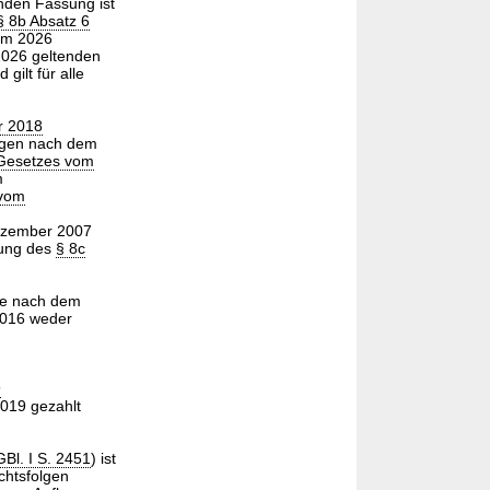
nden Fassung ist
§ 8b Absatz 6
aum 2026
2026 geltenden
ilt für alle
r 2018
ungen nach dem
 Gesetzes vom
m
 vom
Dezember 2007
dung des
§ 8c
e nach dem
2016 weder
9
2019 gezahlt
Bl. I S. 2451
) ist
chtsfolgen