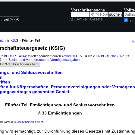
Vorschriftensuche
Vollt
§ / Artikel
Gesetz
n seit 2006
nu
eichnis KStG
>
Fünfter Teil
Ma
erschaftsteuergesetz (KStG)
002
BGBl. I S. 4144
; zuletzt geändert durch
Artikel 30
G. v. 04.02.2026
BGBl. 2026 I Nr. 33
11-4-4
Besitz- und Verkehrsteuern, Vermögensabgaben
d in 371 Vorschriften zitiert
gungs- und Schlussvorschriften
en
iften
iften für Körperschaften, Personenvereinigungen oder Vermögen
nigungsvertrages genannten Gebiet
Fünfter Teil Ermächtigungs- und Schlussvorschriften
§ 33 Ermächtigungen
d wird in
8 Vorschriften zitiert
ng wird ermächtigt, zur Durchführung dieses Gesetzes mit Zustimmun