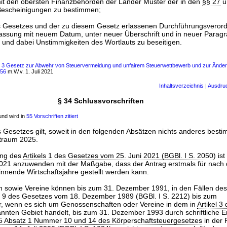
t den obersten Finanzbehörden der Länder Muster der in den
§§ 27
u
Bescheinigungen zu bestimmen;
s Gesetzes und der zu diesem Gesetz erlassenen Durchführungsveror
Fassung mit neuem Datum, unter neuer Überschrift und in neuer Paragr
und dabei Unstimmigkeiten des Wortlauts zu beseitigen.
ls 3 Gesetz zur Abwehr von Steuervermeidung und unfairem Steuerwettbewerb und zur Ände
056
m.W.v. 1. Juli 2021
Inhaltsverzeichnis
|
Ausdru
§ 34 Schlussvorschriften
nd wird in
55 Vorschriften zitiert
Gesetzes gilt, soweit in den folgenden Absätzen nichts anderes bestim
itraum 2025.
ung des
Artikels 1 des Gesetzes vom 25. Juni 2021 (BGBl. I S. 2050
) is
021 anzuwenden mit der Maßgabe, dass der Antrag erstmals für nach
nende Wirtschaftsjahre gestellt werden kann.
 sowie Vereine können bis zum 31. Dezember 1991, in den Fällen des 
s 9 des Gesetzes vom 18. Dezember 1989 (BGBl. I S. 2212) bis zum
, wenn es sich um Genossenschaften oder Vereine in dem in
Artikel 3
nten Gebiet handelt, bis zum 31. Dezember 1993 durch schriftliche Er
5 Absatz 1 Nummer 10 und 14 des Körperschaftsteuergesetzes
in der 