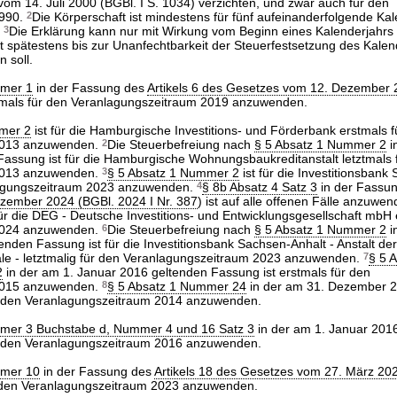
vom 14. Juli 2000 (BGBl. I S. 1034) verzichten, und zwar auch für den
1990.
2
Die Körperschaft ist mindestens für fünf aufeinanderfolgende Ka
.
3
Die Erklärung kann nur mit Wirkung vom Beginn eines Kalenderjahrs
st spätestens bis zur Unanfechtbarkeit der Steuerfestsetzung des Kalen
n soll.
mmer 1
in der Fassung des
Artikels 6 des Gesetzes vom 12. Dezember
stmals für den Veranlagungszeitraum 2019 anzuwenden.
mer 2
ist für die Hamburgische Investitions- und Förderbank erstmals f
2013 anzuwenden.
2
Die Steuerbefreiung nach
§ 5 Absatz 1 Nummer 2
i
 Fassung ist für die Hamburgische Wohnungsbaukreditanstalt letztmals 
2013 anzuwenden.
3
§ 5 Absatz 1 Nummer 2
ist für die Investitionsbank
lagungszeitraum 2023 anzuwenden.
4
§ 8b Absatz 4 Satz 3
in der Fassu
zember 2024 (BGBl. 2024 I Nr. 387
) ist auf alle offenen Fälle anzuwe
für die DEG - Deutsche Investitions- und Entwicklungsgesellschaft mbH 
2024 anzuwenden.
6
Die Steuerbefreiung nach
§ 5 Absatz 1 Nummer 2
i
nden Fassung ist für die Investitionsbank Sachsen-Anhalt - Anstalt d
le - letztmalig für den Veranlagungszeitraum 2023 anzuwenden.
7
§ 5 
2
in der am 1. Januar 2016 geltenden Fassung ist erstmals für den
2015 anzuwenden.
8
§ 5 Absatz 1 Nummer 24
in der am 31. Dezember 2
ür den Veranlagungszeitraum 2014 anzuwenden.
mer 3 Buchstabe d, Nummer 4 und 16 Satz 3
in der am 1. Januar 201
ür den Veranlagungszeitraum 2016 anzuwenden.
mmer 10
in der Fassung des
Artikels 18 des Gesetzes vom 27. März 202
ür den Veranlagungszeitraum 2023 anzuwenden.