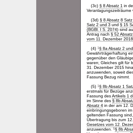
(3c)
§ 8 Absatz 1
in de
Veranlagungszeiträume
(3d)
§ 8 Absatz 8 Satz
Satz 2 und 3
und
§ 15 S
(BGBl. I S. 2074
) sind a
Antrag nach
§ 52 Absat
vom 11. Dezember 2018 
(4)
1
§ 8a Absatz 2 und
Gewährträgerhaftung ein
gegenüber den Gläubigern
waren; Gleiches gilt für
31. Dezember 2015 hin
anzuwenden, soweit die
Fassung Bezug nimmt.
(5)
1
§ 8b Absatz 1 Sat
erstmals für Bezüge an
Fassung des
Artikels 1
im Sinne des
§ 8b Absat
Absatz 4
in der am 12. D
einbringungsgeboren im
geltenden Fassung sind,
Übertragung bis zum 1
Gesetzes vom 12. Dezem
anzuwenden.
5
§ 8b Absa