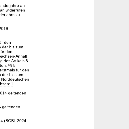
lenderjahre an
 an widerrufen
derjahrs zu
 2019
ür den
n der bis zum
für den
 Sachsen-Anhalt
ng des
Artikels 8
nden.
5
§ 5
erstmals für den
n der bis zum
er Norddeutschen
Absatz 1
014 geltenden
6 geltenden
4 (BGBl. 2024 I