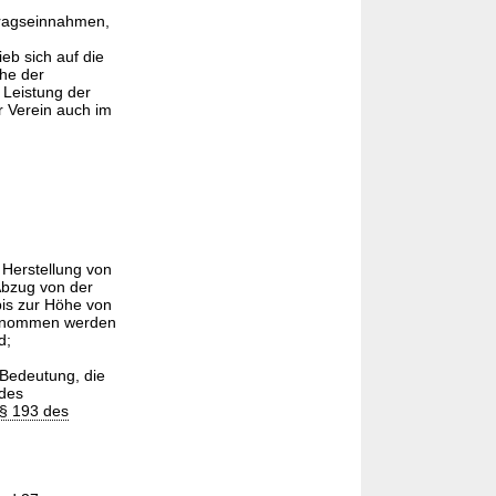
tragseinnahmen,
eb sich auf die
öhe der
 Leistung der
r Verein auch im
 Herstellung von
Abzug von der
bis zur Höhe von
rgenommen werden
d;
 Bedeutung, die
 des
§ 193 des