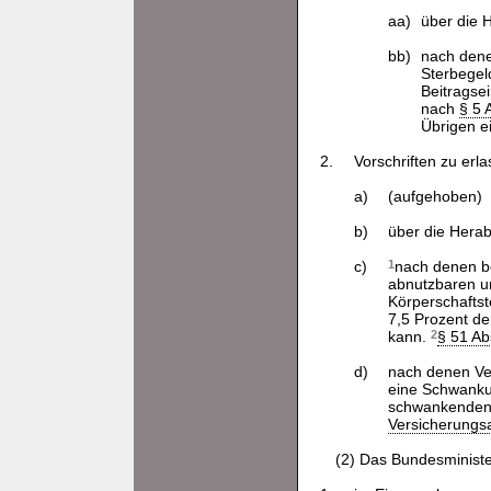
aa)
über die 
bb)
nach dene
Sterbegel
Beitragse
nach
§ 5 
Übrigen ei
2.
Vorschriften zu erl
a)
(aufgehoben)
b)
über die Hera
c)
1
nach denen be
abnutzbaren u
Körperschaftst
7,5 Prozent de
kann.
2
§ 51 Ab
d)
nach denen Ver
eine Schwanku
schwankenden 
Versicherungs
(2) Das Bundesministe