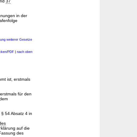
nd
37
dnungen in der
afenfolge
rung weiterer Gesetze
cken/PDF
|
nach oben
mt ist, erstmals
t erstmals für den
 dem
§ 54 Absatz 4 in
 des
klärung auf die
Fassung des