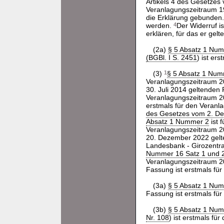
Artikels 4 des Gesetzes 
Veranlagungszeitraum 
die Erklärung gebunden
werden.
4
Der Widerruf i
erklären, für das er gelte
(2a)
§ 5 Absatz 1 Nu
(BGBl. I S. 2451
) ist er
(3)
1
§ 5 Absatz 1 Num
Veranlagungszeitraum 
30. Juli 2014 geltenden
Veranlagungszeitraum 
erstmals für den Veran
des Gesetzes vom 2. De
Absatz 1 Nummer 2
ist 
Veranlagungszeitraum 
20. Dezember 2022 gelte
Landesbank - Girozentra
Nummer 16 Satz 1 und 
Veranlagungszeitraum 
Fassung ist erstmals f
(3a)
§ 5 Absatz 1 Num
Fassung ist erstmals f
(3b)
§ 5 Absatz 1 Nu
Nr. 108
) ist erstmals f