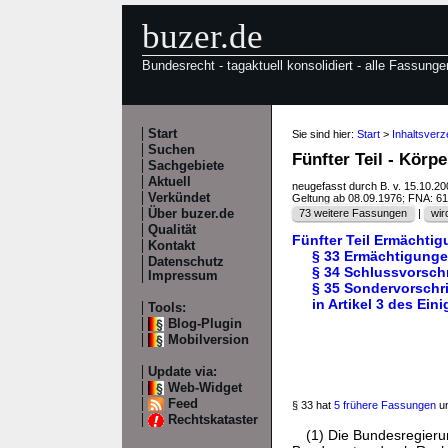
buzer.de
Bundesrecht - tagaktuell konsolidiert - alle Fassunge
Start
Sie sind hier:
Start
>
Inhaltsverz
Suchen
Fünfter Teil - Körp
Sachgebiete
Aktuell
neugefasst durch B. v. 15.10.2
Verkündet
Geltung ab 08.09.1976; FNA: 6
Über buzer.de
73 weitere Fassungen
|
wir
Qualität
Fünfter Teil Ermächti
Kontakt
§ 33 Ermächtigung
Datenschutz
§ 34 Schlussvorschr
Impressum
§ 35 Sondervorschr
in Artikel 3 des Ei
Tools:
Blog-Plugin
Mobilversion
Update via:
Web-Widget
Feed
§ 33 hat
5 frühere Fassungen
un
Rechtskataster
(1) Die Bundesregieru