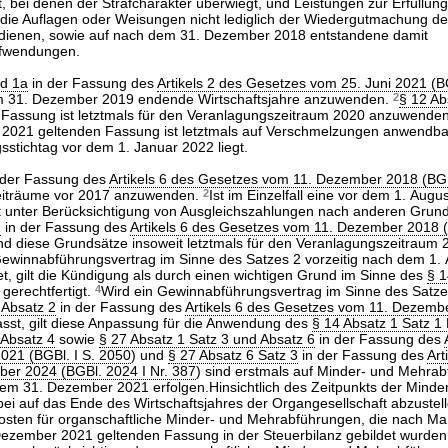
, bei denen der Strafcharakter überwiegt, und Leistungen zur Erfüllun
die Auflagen oder Weisungen nicht lediglich der Wiedergutmachung de
dienen, sowie auf nach dem 31. Dezember 2018 entstandene damit
fwendungen.
nd 1a
in der Fassung des
Artikels 2 des Gesetzes vom 25. Juni 2021 (B
dem 31. Dezember 2019 endende Wirtschaftsjahre anzuwenden.
2
§ 12 Ab
 Fassung ist letztmals für den Veranlagungszeitraum 2020 anzuwende
 2021 geltenden Fassung ist letztmals auf Verschmelzungen anwendba
sstichtag vor dem 1. Januar 2022 liegt.
 der Fassung des
Artikels 6 des Gesetzes vom 11. Dezember 2018 (BGB
eiträume vor 2017 anzuwenden.
2
Ist im Einzelfall eine vor dem 1. Augu
 unter Berücksichtigung von Ausgleichszahlungen nach anderen Grund
2
in der Fassung des
Artikels 6 des Gesetzes vom 11. Dezember 2018 (
nd diese Grundsätze insoweit letztmals für den Veranlagungszeitraum 
Gewinnabführungsvertrag im Sinne des Satzes 2 vorzeitig nach dem 1.
, gilt die Kündigung als durch einen wichtigen Grund im Sinne des
§ 1
gerechtfertigt.
4
Wird ein Gewinnabführungsvertrag im Sinne des Satze
 Absatz 2
in der Fassung des
Artikels 6 des Gesetzes vom 11. Dezemb
sst, gilt diese Anpassung für die Anwendung des
§ 14 Absatz 1 Satz 
 Absatz 4
sowie
§ 27 Absatz 1 Satz 3 und Absatz 6
in der Fassung des
021 (BGBl. I S. 2050
) und
§ 27 Absatz 6 Satz 3
in der Fassung des
Art
er 2024 (BGBl. 2024 I Nr. 387
) sind erstmals auf Minder- und Mehra
m 31. Dezember 2021 erfolgen.Hinsichtlich des Zeitpunkts der Minde
ei auf das Ende des Wirtschaftsjahres der Organgesellschaft abzustel
osten für organschaftliche Minder- und Mehrabführungen, die nach 
Dezember 2021 geltenden Fassung in der Steuerbilanz gebildet wurden