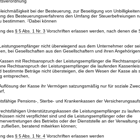
tsverordnung
eichmäßigkeit bei der Besteuerung, zur Beseitigung von Unbilligkeiten 
ung des Besteuerungsverfahrens den Umfang der Steuerbefreiungen 
u bestimmen.
2
Dabei können
ung des
§ 5 Abs. 1 Nr. 3
Vorschriften erlassen werden, nach denen die 
Leistungsempfänger nicht überwiegend aus dem Unternehmer oder se
en, bei Gesellschaften aus den Gesellschaftern und ihren Angehörige
Kassen mit Rechtsanspruch der Leistungsempfänger die Rechtsansprü
ne Rechtsanspruch der Leistungsempfänger die laufenden Kassenlei
d bestimmte Beträge nicht übersteigen, die dem Wesen der Kasse als s
ng entsprechen,
Auflösung der Kasse ihr Vermögen satzungsmäßig nur für soziale Zwe
rf,
tsfähige Pensions-, Sterbe- und Krankenkassen der Versicherungsaufsi
rechtsfähigen Unterstützungskassen die Leistungsempfänger zu laufe
hüssen nicht verpflichtet sind und die Leistungsempfänger oder die
mervertretungen des Betriebs oder der Dienststelle an der Verwaltung 
 zufließen, beratend mitwirken können;
ung des
§ 5 Abs. 1 Nr. 4
Vorschriften erlassen werden