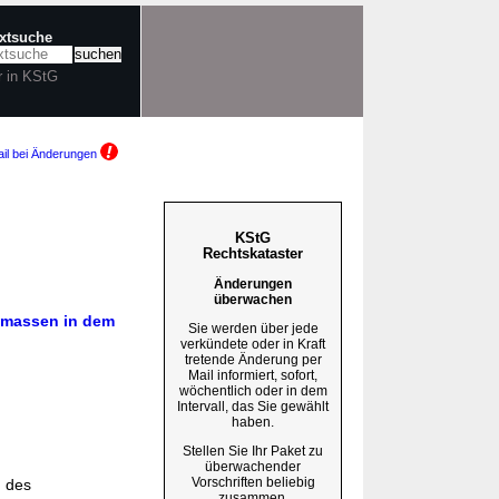
extsuche
r in KStG
il bei Änderungen
KStG
Rechtskataster
Änderungen
überwachen
smassen in dem
Sie werden über jede
verkündete oder in Kraft
tretende Änderung per
Mail informiert, sofort,
wöchentlich oder in dem
Intervall, das Sie gewählt
haben.
Stellen Sie Ihr Paket zu
überwachender
Vorschriften beliebig
g des
zusammen.