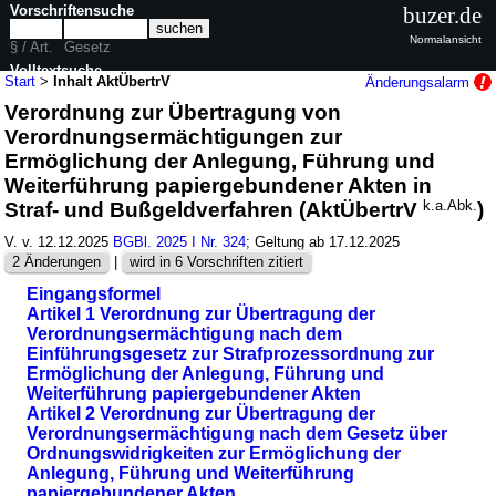
Vorschriftensuche
buzer.de
Normalansicht
§ / Art.
Gesetz
Volltextsuche
Start
>
Inhalt AktÜbertrV
Änderungsalarm
Verordnung zur Übertragung von
nur in AktÜbertrV
Verordnungsermächtigungen zur
Ermöglichung der Anlegung, Führung und
Weiterführung papiergebundener Akten in
Straf- und Bußgeldverfahren (AktÜbertrV
k.a.Abk.
)
V. v. 12.12.2025
BGBl. 2025 I Nr. 324
; Geltung ab 17.12.2025
2 Änderungen
|
wird in 6 Vorschriften zitiert
Eingangsformel
Artikel 1 Verordnung zur Übertragung der
Verordnungsermächtigung nach dem
Einführungsgesetz zur Strafprozessordnung zur
Ermöglichung der Anlegung, Führung und
Weiterführung papiergebundener Akten
Artikel 2 Verordnung zur Übertragung der
Verordnungsermächtigung nach dem Gesetz über
Ordnungswidrigkeiten zur Ermöglichung der
Anlegung, Führung und Weiterführung
papiergebundener Akten