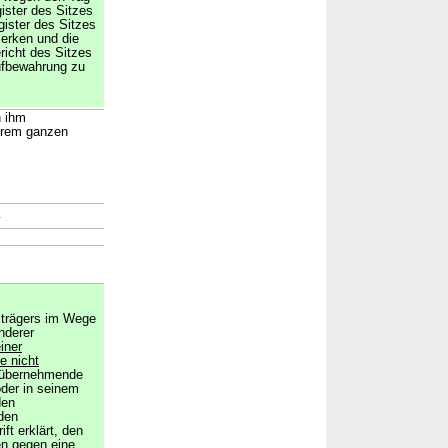
ister des Sitzes
ister des Sitzes
erken und die
icht des Sitzes
ufbewahrung zu
n ihm
hrem ganzen
→
strägers im Wege
nderer
iner
e nicht
 übernehmende
der in seinem
den
den
ft erklärt, den
en gegen eine