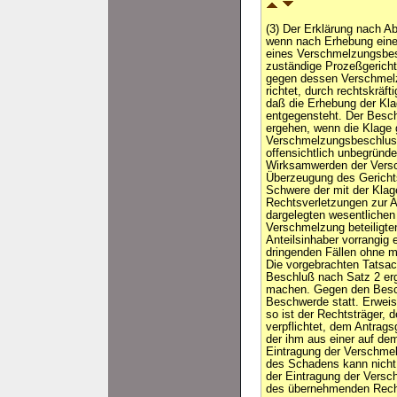
(3) Der Erklärung nach Ab
wenn nach Erhebung eine
eines Verschmelzungsbes
zuständige Prozeßgericht
gegen dessen Verschmelz
richtet, durch rechtskräft
daß die Erhebung der Kla
entgegensteht. Der Besch
ergehen, wenn die Klage
Verschmelzungsbeschlus
offensichtlich unbegründe
Wirksamwerden der Versc
Überzeugung des Gerichts
Schwere der mit der Kla
Rechtsverletzungen zur 
dargelegten wesentlichen 
Verschmelzung beteiligte
Anteilsinhaber vorrangig 
dringenden Fällen ohne m
Die vorgebrachten Tatsac
Beschluß nach Satz 2 erg
machen. Gegen den Beschl
Beschwerde statt. Erweist
so ist der Rechtsträger, 
verpflichtet, dem Antrag
der ihm aus einer auf d
Eintragung der Verschmel
des Schadens kann nicht
der Eintragung der Versc
des übernehmenden Recht