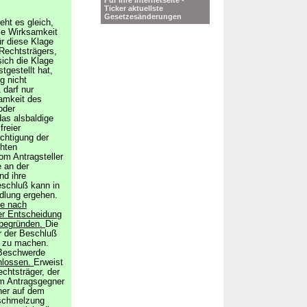
Für Ihre Internetseite -
Ticker aktuellste
Gesetzesänderungen
eht es gleich,
ie Wirksamkeit
r diese Klage
Rechtsträgers,
ich die Klage
tgestellt hat,
g nicht
 darf nur
amkeit des
oder
das alsbaldige
reier
chtigung der
chten
m Antragsteller
e an der
nd ihre
eschluß kann in
dlung ergehen.
te nach
er Entscheidung
 begründen.
Die
r der Beschluß
t zu machen.
 Beschwerde
hlossen.
Erweist
echtsträger, der
em Antragsgegner
ner auf dem
rschmelzung