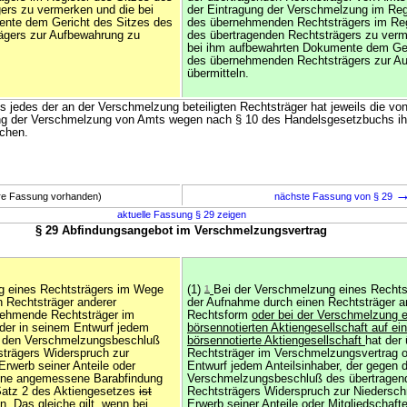
ers zu vermerken und die bei
der Eintragung der Verschmelzung im Reg
nte dem Gericht des Sitzes des
des übernehmenden Rechtsträgers im Reg
gers zur Aufbewahrung zu
des übertragenden Rechtsträgers zu verm
bei ihm aufbewahrten Dokumente dem Ger
des übernehmenden Rechtsträgers zur A
übermitteln.
s jedes der an der Verschmelzung beteiligten Rechtsträger hat jeweils die vo
g der Verschmelzung von Amts wegen nach § 10 des Handelsgesetzbuchs i
chen.
ere Fassung vorhanden)
nächste Fassung von § 29
aktuelle Fassung § 29 zeigen
§ 29 Abfindungsangebot im Verschmelzungsvertrag
ng eines Rechtsträgers im Wege
(1)
1
Bei der Verschmelzung eines Recht
 Rechtsträger anderer
der Aufnahme durch einen Rechtsträger a
nehmende Rechtsträger im
Rechtsform
oder bei der Verschmelzung e
der in seinem Entwurf jedem
börsennotierten Aktiengesellschaft auf ein
en den Verschmelzungsbeschluß
börsennotierte Aktiengesellschaft
hat der
strägers Widerspruch zur
Rechtsträger im Verschmelzungsvertrag o
 Erwerb seiner Anteile oder
Entwurf jedem Anteilsinhaber, der gegen 
eine angemessene Barabfindung
Verschmelzungsbeschluß des übertragen
Satz 2 des Aktiengesetzes
ist
Rechtsträgers Widerspruch zur Niederschri
. Das gleiche gilt, wenn bei
Erwerb seiner Anteile oder Mitgliedschaft