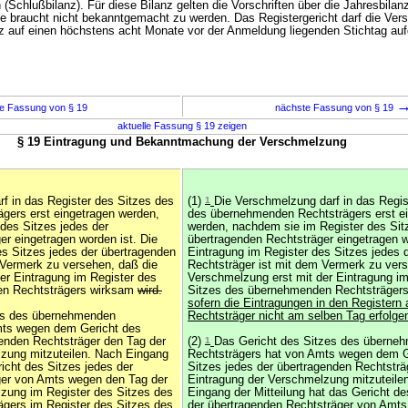
(Schlußbilanz). Für diese Bilanz gelten die Vorschriften über die Jahresbilan
e braucht nicht bekanntgemacht zu werden. Das Registergericht darf die Ver
nz auf einen höchstens acht Monate vor der Anmeldung liegenden Stichtag auf
e Fassung von § 19
nächste Fassung von § 19
aktuelle Fassung § 19 zeigen
§ 19 Eintragung und Bekanntmachung der Verschmelzung
rf in das Register des Sitzes des
(1)
1
Die Verschmelzung darf in das Regis
gers erst eingetragen werden,
des übernehmenden Rechtsträgers erst e
des Sitzes jedes der
werden, nachdem sie im Register des Sit
er eingetragen worden ist. Die
übertragenden Rechtsträger eingetragen w
es Sitzes jedes der übertragenden
Eintragung im Register des Sitzes jedes 
 Vermerk zu versehen, daß die
Rechtsträger ist mit dem Vermerk zu ver
er Eintragung im Register des
Verschmelzung erst mit der Eintragung im
en Rechtsträgers wirksam
wird.
Sitzes des übernehmenden Rechtsträger
sofern die Eintragungen in den Registern al
zes des übernehmenden
Rechtsträger nicht am selben Tag erfolge
mts wegen dem Gericht des
genden Rechtsträger den Tag der
(2)
1
Das Gericht des Sitzes des überne
zung mitzuteilen. Nach Eingang
Rechtsträgers hat von Amts wegen dem G
richt des Sitzes jedes der
Sitzes jedes der übertragenden Rechtsträ
ger von Amts wegen den Tag der
Eintragung der Verschmelzung mitzuteile
zung im Register des Sitzes des
Eingang der Mitteilung hat das Gericht de
gers im Register des Sitzes des
der übertragenden Rechtsträger von Amt