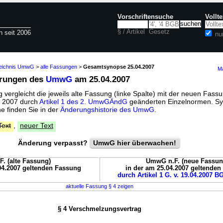
Vorschriftensuche
Vollt
§ / Artikel
Gesetz
n seit 2006
nu
zeichnis UmwG
>
alle Fassungen
>
Gesamtsynopse 25.04.2007
Ma
erungen des
UmwG
am 25.04.2007
vergleicht die jeweils alte Fassung (linke Spalte) mit der neuen Fassu
il 2007 durch
Artikel 1 des 2. UmwGÄndG
geänderten Einzelnormen. Sy
 finden Sie in der
Änderungshistorie des UmwG
.
Text
,
neuer Text
Änderung verpasst?
UmwG hier überwachen!
. (alte Fassung)
UmwG n.F. (neue Fassun
04.2007 geltenden Fassung
in der am 25.04.2007 geltende
durch Artikel 1 G. v. 19.04.2007 BG
aktuelle Fassung § 4 zeigen
§ 4 Verschmelzungsvertrag