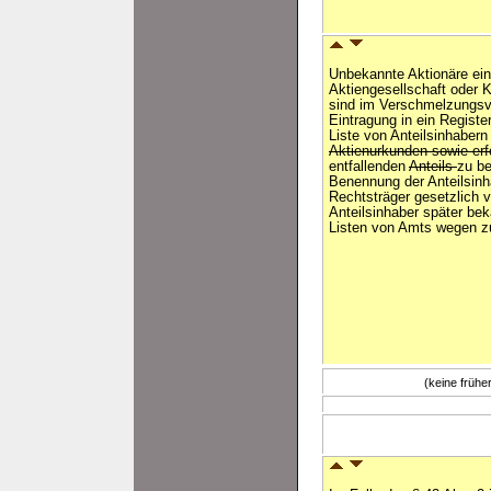
Unbekannte Aktionäre ein
Aktiengesellschaft oder 
sind im Verschmelzungsv
Eintragung in ein Register
Liste von Anteilsinhaber
Aktienurkunden sowie erf
entfallenden
Anteils
zu be
Benennung der Anteilsin
Rechtsträger gesetzlich 
Anteilsinhaber später bek
Listen von Amts wegen zu
(keine früh