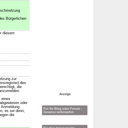
erschmelzung
des Bürgerlichen
or diesem
→
elzung zur
insregister) des
rechtigt, die
 anzumelden.
Anzeige
 eines
 abgewiesen oder
r Anmeldung
Für Ihr Blog oder Forum -
n, es sei denn,
Gesetze verknüpfen
gegen die