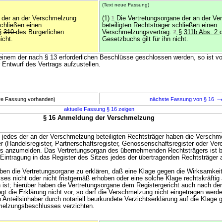
(Text neue Fassung)
e der an der Verschmelzung
(1)
1
Die Vertretungsorgane der an der V
schließen einen
beteiligten Rechtsträger schließen einen
 §
310
des Bürgerlichen
Verschmelzungsvertrag.
2
§
311b Abs. 2
icht.
Gesetzbuchs gilt für ihn nicht.
h einem der nach § 13 erforderlichen Beschlüsse geschlossen werden, so ist v
r Entwurf des Vertrags aufzustellen.
ere Fassung vorhanden)
nächste Fassung von § 16
aktuelle Fassung § 16 zeigen
§ 16 Anmeldung der Verschmelzung
e jedes der an der Verschmelzung beteiligten Rechtsträger haben die Verschm
r (Handelsregister, Partnerschaftsregister, Genossenschaftsregister oder Vere
rs anzumelden. Das Vertretungsorgan des übernehmenden Rechtsträgers ist be
intragung in das Register des Sitzes jedes der übertragenden Rechtsträger
ben die Vertretungsorgane zu erklären, daß eine Klage gegen die Wirksamkeit
s nicht oder nicht fristgemäß erhoben oder eine solche Klage rechtskräftig
st; hierüber haben die Vertretungsorgane dem Registergericht auch nach de
gt die Erklärung nicht vor, so darf die Verschmelzung nicht eingetragen werde
 Anteilsinhaber durch notariell beurkundete Verzichtserklärung auf die Klage 
elzungsbeschlusses verzichten.