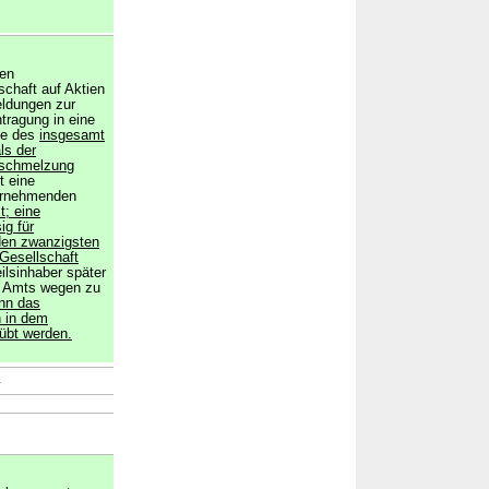
den
chaft auf Aktien
eldungen zur
ntragung in eine
be des
insgesamt
ls der
erschmelzung
t eine
bernehmenden
st; eine
ig für
den zwanzigsten
 Gesellschaft
ilsinhaber später
on Amts wegen zu
nn das
n in dem
übt werden.
→