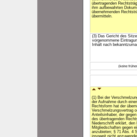
übertragenden Rechtsträg
ihm aufbewahrten Dokume
übernehmenden Rechtsträ
übermitteln.
(3) Das Gericht des Sitze
vorgenommene Eintragun
Inhalt nach bekanntzuma
(keine früh
(1) Bei der Verschmelzu
der Aufnahme durch einen
Rechtsform hat der über
Verschmelzungsvertrag o
Anteilsinhaber, der geg
des übertragenden Recht
Niederschrift erklärt, den
Mitgliedschaften gegen 
anzubieten; § 71 Abs. 4 
insoweit nicht anzuwenden