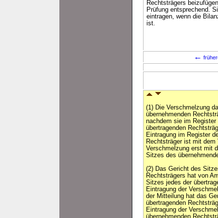
Rechtsträgers beizufügen 
Prüfung entsprechend. Si
eintragen, wenn die Bila
ist.
←
früher
(1) Die Verschmelzung da
übernehmenden Rechtsträ
nachdem sie im Register 
übertragenden Rechtsträg
Eintragung im Register d
Rechtsträger ist mit dem
Verschmelzung erst mit d
Sitzes des übernehmend
(2) Das Gericht des Sit
Rechtsträgers hat von A
Sitzes jedes der übertra
Eintragung der Verschmel
der Mitteilung hat das Ge
übertragenden Rechtsträ
Eintragung der Verschmel
übernehmenden Rechtsträ