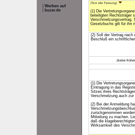
(Text alte Fassung)
Werben auf
buzer.de
(1) Die Vertretungsorgan
beteiligten Rechtsträger 
Verschmelzungsvertrag.
Gesetzbuchs gilt für ihn n
(2) Soll der Vertrag nac
Beschluß ein schriftliche
(keine früh
(1) Die Vertretungsorgan
Eintragung in das Registe
Sitzes ihres Rechtsträge
Verschmelzung auch zur E
(2) Bei der Anmeldung ha
Verschmelzungsbeschlusse
zurückgenommen worden i
Mitteilung zu machen. Lie
daß die klageberechtigten
Wirksamkeit des Verschm