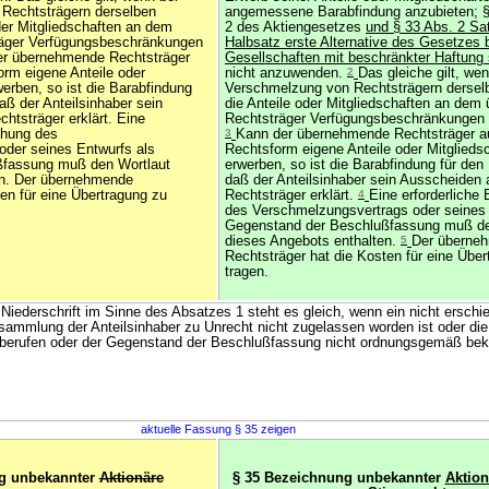
 Rechtsträgern derselben
angemessene Barabfindung anzubieten; §
der Mitgliedschaften an dem
2 des Aktiengesetzes
und § 33 Abs. 2 Sat
äger Verfügungsbeschränkungen
Halbsatz erste Alternative des Gesetzes b
der übernehmende Rechtsträger
Gesellschaften mit beschränkter Haftung
orm eigene Anteile oder
nicht anzuwenden.
2
Das gleiche gilt, wen
werben, so ist die Barabfindung
Verschmelzung von Rechtsträgern dersel
daß der Anteilsinhaber sein
die Anteile oder Mitgliedschaften an de
tsträger erklärt. Eine
Rechtsträger Verfügungsbeschränkungen u
chung des
3
Kann der übernehmende Rechtsträger au
oder seines Entwurfs als
Rechtsform eigene Anteile oder Mitgliedsc
ßfassung muß den Wortlaut
erwerben, so ist die Barabfindung für den 
en. Der übernehmende
daß der Anteilsinhaber sein Ausscheiden
en für eine Übertragung zu
Rechtsträger erklärt.
4
Eine erforderlich
des Verschmelzungsvertrags oder seines 
Gegenstand der Beschlußfassung muß de
dieses Angebots enthalten.
5
Der überne
Rechtsträger hat die Kosten für eine Über
tragen.
Niederschrift im Sinne des Absatzes 1 steht es gleich, wenn ein nicht erschi
rsammlung der Anteilsinhaber zu Unrecht nicht zugelassen worden ist oder d
berufen oder der Gegenstand der Beschlußfassung nicht ordnungsgemäß be
aktuelle Fassung § 35 zeigen
g unbekannter
Aktionäre
§ 35 Bezeichnung unbekannter
Aktion