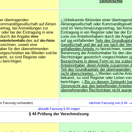
Stimmrechts
er übertragenden
1
Unbekannte Aktionäre einer übertragen
Kommanditgesellschaft auf Aktien
Aktiengesellschaft oder Kommanditgesells
ertrag, bei Anmeldungen zur
sind im Verschmelzungsvertrag, bei Anm
 oder bei der Eintragung in eine
Eintragung in ein Register oder bei der Ei
n durch die Angabe
ihrer
Liste von Anteilsinhabern durch die Anga
orderlichenfalls
des auf
die Aktie
auf
sie
entfallenden
Teils des Grundkapita
zeichnen, soweit eine
Gesellschaft und der auf sie nach der V
haber für den übernehmenden
entfallenden Anteile
zu bezeichnen, sowei
vorgeschrieben
ist.
Werden solche
Benennung der Anteilsinhaber für den ü
annt, so sind Register oder
Rechtsträger gesetzlich vorgeschrieben
i
 berichtigen.
Bezeichnung in dieser Form ist nur zuläss
Anteilsinhaber, deren Anteile zusammen 
Teil des Grundkapitals der übertragenden
nicht überschreiten.
2
Werden solche Ante
bekannt, so sind Register oder Listen v
berichtigen.
3
Bis zu diesem Zeitpunkt ka
Stimmrecht aus den betreffenden Anteile
übernehmenden Rechtsträger nicht ausge
ere Fassung vorhanden)
nächste Fassung von § 44
aktuelle Fassung § 44 zeigen
§ 44 Prüfung der Verschmelzung