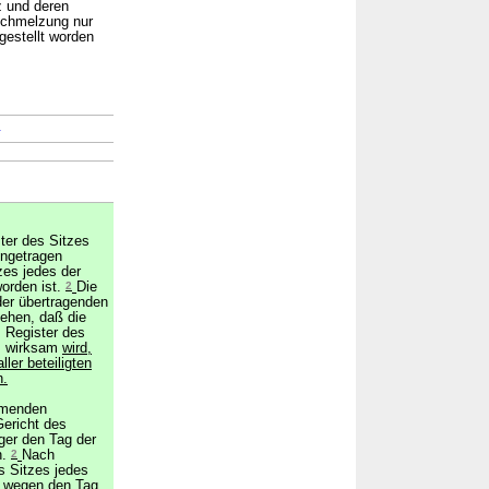
z und deren
schmelzung nur
gestellt worden
→
ter des Sitzes
ingetragen
zes jedes der
orden ist.
2
Die
der übertragenden
sehen, daß die
 Register des
s wirksam
wird,
ler beteiligten
n.
hmenden
ericht des
ger den Tag der
n.
2
Nach
s Sitzes jedes
s wegen den Tag