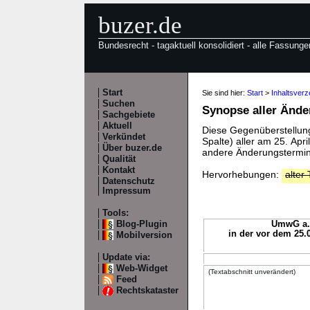
buzer.de
Bundesrecht - tagaktuell konsolidiert - alle Fassunge
Start
Sie sind hier:
Start
>
Inhaltsver
Suchen
Synopse aller Änd
Sachgebiete
Aktuell
Diese Gegenüberstellung 
Verkündet
Spalte) aller am 25. Apr
Über buzer.de
andere Änderungstermine
Qualität
Kontakt
Hervorhebungen:
alter 
Datenschutz
Impressum
Tools:
Blog-Plugin
UmwG a.F
in der vor dem 25.
Mobilversion
Update via:
Web-Widget
(Textabschnitt unverändert)
Feed
Rechtskataster