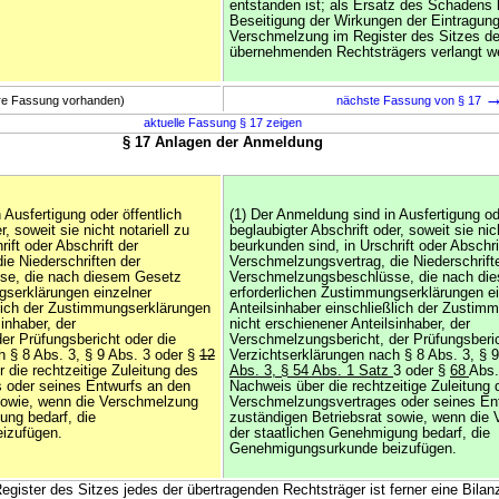
entstanden ist; als Ersatz des Schadens 
Beseitigung der Wirkungen der Eintragung
Verschmelzung im Register des Sitzes d
übernehmenden Rechtsträgers verlangt w
ere Fassung vorhanden)
nächste Fassung von § 17
aktuelle Fassung § 17 zeigen
§ 17 Anlagen der Anmeldung
 Ausfertigung oder öffentlich
(1) Der Anmeldung sind in Ausfertigung ode
r, soweit sie nicht notariell zu
beglaubigter Abschrift oder, soweit sie nich
ift oder Abschrift der
beurkunden sind, in Urschrift oder Abschri
ie Niederschriften der
Verschmelzungsvertrag, die Niederschrift
se, die nach diesem Gesetz
Verschmelzungsbeschlüsse, die nach di
gserklärungen einzelner
erforderlichen Zustimmungserklärungen ei
ßlich der Zustimmungserklärungen
Anteilsinhaber einschließlich der Zustim
inhaber, der
nicht erschienener Anteilsinhaber, der
er Prüfungsbericht oder die
Verschmelzungsbericht, der Prüfungsberic
h § 8 Abs. 3, § 9 Abs. 3 oder §
12
Verzichtserklärungen nach § 8 Abs. 3, § 
 die rechtzeitige Zuleitung des
Abs. 3, § 54 Abs. 1 Satz
3 oder §
68
Abs
 oder seines Entwurfs an den
Nachweis über die rechtzeitige Zuleitung 
sowie, wenn die Verschmelzung
Verschmelzungsvertrages oder seines En
ung bedarf, die
zuständigen Betriebsrat sowie, wenn die
izufügen.
der staatlichen Genehmigung bedarf, die
Genehmigungsurkunde beizufügen.
gister des Sitzes jedes der übertragenden Rechtsträger ist ferner eine Bilan