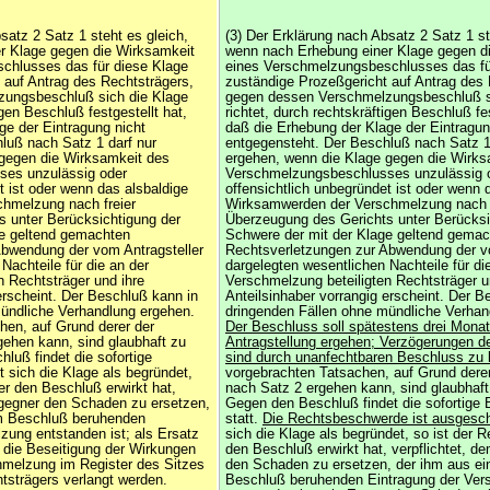
satz 2 Satz 1 steht es gleich,
(3) Der Erklärung nach Absatz 2 Satz 1 st
r Klage gegen die Wirksamkeit
wenn nach Erhebung einer Klage gegen d
chlusses das für diese Klage
eines Verschmelzungsbeschlusses das fü
 auf Antrag des Rechtsträgers,
zuständige Prozeßgericht auf Antrag des 
ungsbeschluß sich die Klage
gegen dessen Verschmelzungsbeschluß s
igen Beschluß festgestellt hat,
richtet, durch rechtskräftigen Beschluß fes
ge der Eintragung nicht
daß die Erhebung der Klage der Eintragun
luß nach Satz 1 darf nur
entgegensteht. Der Beschluß nach Satz 1
 gegen die Wirksamkeit des
ergehen, wenn die Klage gegen die Wirks
ses unzulässig oder
Verschmelzungsbeschlusses unzulässig 
t ist oder wenn das alsbaldige
offensichtlich unbegründet ist oder wenn 
hmelzung nach freier
Wirksamwerden der Verschmelzung nach f
 unter Berücksichtigung der
Überzeugung des Gerichts unter Berücksi
ge geltend gemachten
Schwere der mit der Klage geltend gema
Abwendung der vom Antragsteller
Rechtsverletzungen zur Abwendung der vo
Nachteile für die an der
dargelegten wesentlichen Nachteile für di
n Rechtsträger und ihre
Verschmelzung beteiligten Rechtsträger u
erscheint. Der Beschluß kann in
Anteilsinhaber vorrangig erscheint. Der B
ündliche Verhandlung ergehen.
dringenden Fällen ohne mündliche Verhan
hen, auf Grund derer der
Der Beschluss soll spätestens drei Mona
ehen kann, sind glaubhaft zu
Antragstellung ergehen; Verzögerungen d
uß findet die sofortige
sind durch unanfechtbaren Beschluss zu
 sich die Klage als begründet,
vorgebrachten Tatsachen, auf Grund dere
der den Beschluß erwirkt hat,
nach Satz 2 ergehen kann, sind glaubhaf
sgegner den Schaden zu ersetzen,
Gegen den Beschluß findet die sofortige
em Beschluß beruhenden
statt.
Die Rechtsbeschwerde ist ausgesc
zung entstanden ist; als Ersatz
sich die Klage als begründet, so ist der R
 die Beseitigung der Wirkungen
den Beschluß erwirkt hat, verpflichtet, d
hmelzung im Register des Sitzes
den Schaden zu ersetzen, der ihm aus ei
strägers verlangt werden.
Beschluß beruhenden Eintragung der Ve