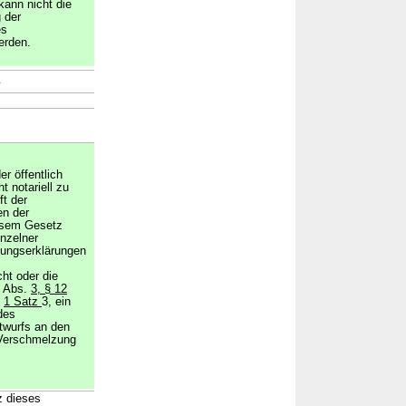
kann nicht die
 der
es
erden.
→
r öffentlich
t notariell zu
ft der
en der
esem Gesetz
nzelner
mungserklärungen
ht oder die
9 Abs.
3, § 12
.
1 Satz
3, ein
des
twurfs an den
 Verschmelzung
z dieses