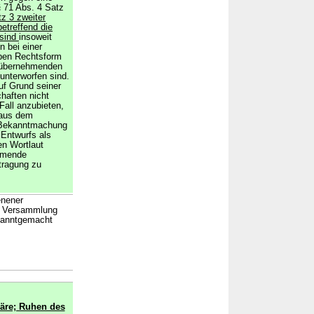
 71 Abs. 4 Satz
z 3 zweiter
etreffend die
 sind
insoweit
n bei einer
ben Rechtsform
m übernehmenden
nterworfen sind.
f Grund seiner
haften nicht
Fall anzubieten,
 aus dem
e Bekanntmachung
Entwurfs als
n Wortlaut
hmende
tragung zu
enener
ie Versammlung
kanntgemacht
äre; Ruhen des