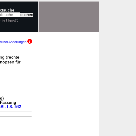
extsuche
r in UmwG
il bei Änderungen
ng (rechte
nopsen für
g)
n Fassung
Bl. I S. 542