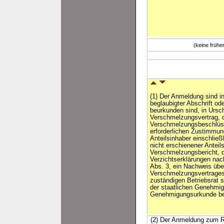
(keine früh
(1) Der Anmeldung sind in
beglaubigter Abschrift ode
beurkunden sind, in Urschr
Verschmelzungsvertrag, d
Verschmelzungsbeschlüs
erforderlichen Zustimmun
Anteilsinhaber einschlie
nicht erschienener Anteils
Verschmelzungsbericht, d
Verzichtserklärungen nac
Abs. 3, ein Nachweis über
Verschmelzungsvertrages
zuständigen Betriebsrat 
der staatlichen Genehmig
Genehmigungsurkunde be
(2) Der Anmeldung zum Re