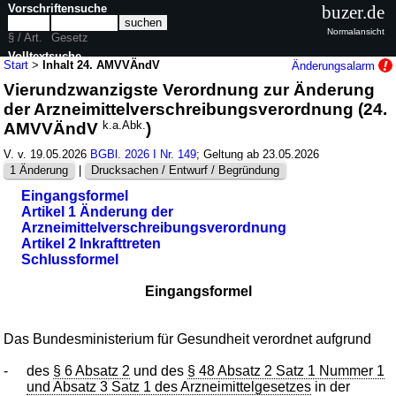
Vorschriftensuche
buzer.de
Normalansicht
§ / Art.
Gesetz
Volltextsuche
Start
>
Inhalt 24. AMVVÄndV
Änderungsalarm
Vierundzwanzigste Verordnung zur Änderung
nur in 24. AMVVÄndV
der Arzneimittelverschreibungsverordnung (24.
AMVVÄndV
k.a.Abk.
)
V. v. 19.05.2026
BGBl. 2026 I Nr. 149
; Geltung ab 23.05.2026
1 Änderung
|
Drucksachen / Entwurf / Begründung
Eingangsformel
Artikel 1 Änderung der
Arzneimittelverschreibungsverordnung
Artikel 2 Inkrafttreten
Schlussformel
Eingangsformel
Das Bundesministerium für Gesundheit verordnet aufgrund
-
des
§ 6 Absatz 2
und des
§ 48 Absatz 2 Satz 1 Nummer 1
und Absatz 3 Satz 1 des Arzneimittelgesetzes
in der