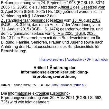
Bekanntmachung vom
24. September 1998 (BGBl. I S. 3074
;
2006 I S. 2095), die zuletzt durch
Artikel 2 des Gesetzes vom
3. April 2025 (BGBl. 2025 I Nr. 106
) geändert worden ist, in
Verbindung mit
§ 1 Absatz 2 des
Zuständigkeitsanpassungsgesetzes
vom
16. August 2002
(BGBl. I S. 3165
), das durch
Artikel 7 der Verordnung vom
31. August 2015 (BGBl. I S. 1474
) geändert worden ist, und
dem Organisationserlass vom
6. Mai 2025 (BGBl. 2025 I
Nr. 131
) im Einvernehmen mit dem Bundesministerium für
Bildung, Familie, Senioren, Frauen und Jugend sowie nach
Anhörung des Hauptausschusses des Bundesinstituts für
Berufsbildung:
Inhaltsverzeichnis
|
Ausdrucken/PDF
|
nach oben
Artikel 1 Änderung der
Informationselektronikerausbildung-
Erprobungsverordnung
Artikel 1 ändert mWv. 25. Juni 2026
InfoElekAusbErprbV
§ 2
Die
Informationselektronikerausbildung-
Erprobungsverordnung
vom
30. März 2021 (BGBl. I S. 662,
726
) wird wie folgt geändert: