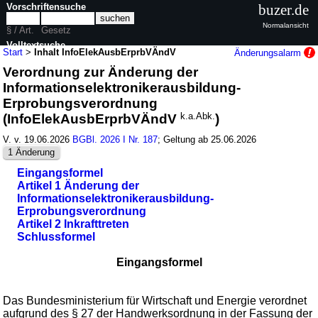
Vorschriftensuche
buzer.de
Normalansicht
§ / Art.
Gesetz
Volltextsuche
Start
>
Inhalt InfoElekAusbErprbVÄndV
Änderungsalarm
Verordnung zur Änderung der
nur in InfoElekAusbErprbVÄndV
Informationselektronikerausbildung-
Erprobungsverordnung
(InfoElekAusbErprbVÄndV
k.a.Abk.
)
V. v. 19.06.2026
BGBl. 2026 I Nr. 187
; Geltung ab 25.06.2026
1 Änderung
Eingangsformel
Artikel 1 Änderung der
Informationselektronikerausbildung-
Erprobungsverordnung
Artikel 2 Inkrafttreten
Schlussformel
Eingangsformel
Das Bundesministerium für Wirtschaft und Energie verordnet
aufgrund des
§ 27 der Handwerksordnung
in der Fassung der