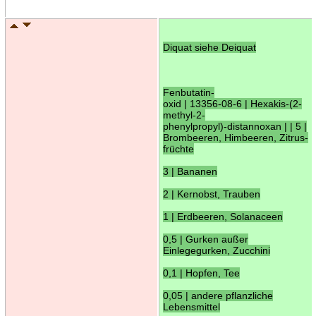
Diquat siehe Deiquat
Fenbutatin-
oxid | 13356-08-6 | Hexakis-(2-
methyl-2-
phenylpropyl)-distannoxan | | 5 |
Brombeeren, Himbeeren, Zitrus-
früchte
3 | Bananen
2 | Kernobst, Trauben
1 | Erdbeeren, Solanaceen
0,5 | Gurken außer
Einlegegurken, Zucchini
0,1 | Hopfen, Tee
0,05 | andere pflanzliche
Lebensmittel