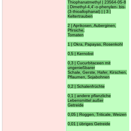
Thiophanatmethyl | 23564-05-8
| Dimethyl-4,4'-o-phenylen- bis-
(3-thioallophanat) | | 3 |
Keltertrauben
2 | Aprikosen, Auberginen,
Pfirsiche,
Tomaten
1 | Okra, Papayas, Rosenkohl
0,5 | Kernobst
0,3 | Cucurbitaceen mit
ungenießbarer
Schale, Gerste, Hafer, Kirschen,
Pflaumen, Sojabohnen
0,2 | Schalenfrüchte
0,1 | andere pflanzliche
Lebensmittel außer
Getreide
0,05 | Roggen, Triticale, Weizen
0,01 | übriges Getreide