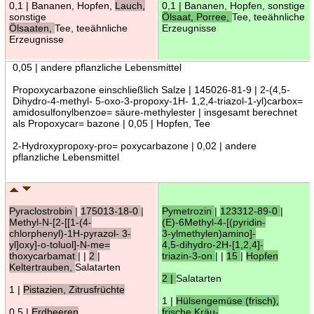
0,1 | Bananen, Hopfen,
Lauch,
0,1 | Bananen, Hopfen, sonstige
sonstige
Ölsaat, Porree,
Tee, teeähnliche
Ölsaaten,
Tee, teeähnliche
Erzeugnisse
Erzeugnisse
0,05 | andere pflanzliche Lebensmittel
Propoxycarbazone einschließlich Salze | 145026-81-9 | 2-(4,5-
Dihydro-4-methyl- 5-oxo-3-propoxy-1H- 1,2,4-triazol-1-yl)carbox=
amidosulfonylbenzoe= säure-methylester | insgesamt berechnet
als Propoxycar= bazone | 0,05 | Hopfen, Tee
2-Hydroxypropoxy-pro= poxycarbazone | 0,02 | andere
pflanzliche Lebensmittel
Pyraclostrobin
|
175013-18-0
|
Pymetrozin
|
123312-89-0
|
Methyl-N-[2-[[1-(4-
(E)-6Methyl-4-[(pyridin-
chlorphenyl)-1H-pyrazol- 3-
3-ylmethylen)amino]-
yl]oxy]-o-toluol]-N-me=
4,5-dihydro-2H-[1,2,4]-
thoxycarbamat
| |
2
|
triazin-3-on
| |
15
|
Hopfen
Keltertrauben,
Salatarten
2 |
Salatarten
1 |
Pistazien, Zitrusfrüchte
1 |
Hülsengemüse (frisch),
0,5 |
Erdbeeren
frische Kräu-