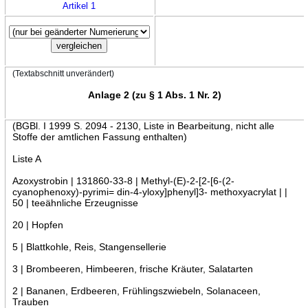
Artikel 1
(Textabschnitt unverändert)
Anlage 2 (zu § 1 Abs. 1 Nr. 2)
(BGBl. I 1999 S. 2094 - 2130, Liste in Bearbeitung, nicht alle
Stoffe der amtlichen Fassung enthalten)
Liste A
Azoxystrobin | 131860-33-8 | Methyl-(E)-2-[2-[6-(2-
cyanophenoxy)-pyrimi= din-4-yloxy]phenyl]3- methoxyacrylat | |
50 | teeähnliche Erzeugnisse
20 | Hopfen
5 | Blattkohle, Reis, Stangensellerie
3 | Brombeeren, Himbeeren, frische Kräuter, Salatarten
2 | Bananen, Erdbeeren, Frühlingszwiebeln, Solanaceen,
Trauben