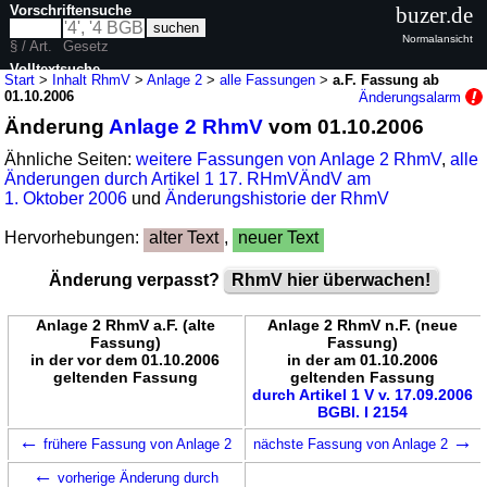
Vorschriftensuche
buzer.de
Normalansicht
§ / Art.
Gesetz
Volltextsuche
Start
>
Inhalt RhmV
>
Anlage 2
>
alle Fassungen
>
a.F. Fassung ab
01.10.2006
Änderungsalarm
nur in RhmV
Änderung
Anlage 2 RhmV
vom 01.10.2006
Ähnliche Seiten:
weitere Fassungen von Anlage 2 RhmV
,
alle
Änderungen durch Artikel 1 17. RHmVÄndV am
1. Oktober 2006
und
Änderungshistorie der RhmV
Hervorhebungen:
alter Text
,
neuer Text
Änderung verpasst?
RhmV hier überwachen!
Anlage 2 RhmV a.F. (alte
Anlage 2 RhmV n.F. (neue
Fassung)
Fassung)
in der vor dem 01.10.2006
in der am 01.10.2006
geltenden Fassung
geltenden Fassung
durch Artikel 1 V v. 17.09.2006
BGBl. I 2154
←
→
frühere Fassung von Anlage 2
nächste Fassung von Anlage 2
←
vorherige Änderung durch