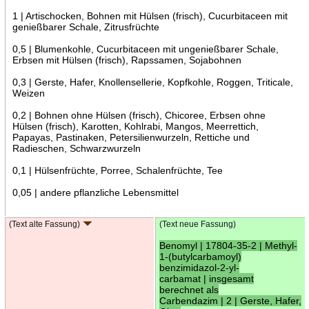
1 | Artischocken, Bohnen mit Hülsen (frisch), Cucurbitaceen mit
genießbarer Schale, Zitrusfrüchte
0,5 | Blumenkohle, Cucurbitaceen mit ungenießbarer Schale,
Erbsen mit Hülsen (frisch), Rapssamen, Sojabohnen
0,3 | Gerste, Hafer, Knollensellerie, Kopfkohle, Roggen, Triticale,
Weizen
0,2 | Bohnen ohne Hülsen (frisch), Chicoree, Erbsen ohne
Hülsen (frisch), Karotten, Kohlrabi, Mangos, Meerrettich,
Papayas, Pastinaken, Petersilienwurzeln, Rettiche und
Radieschen, Schwarzwurzeln
0,1 | Hülsenfrüchte, Porree, Schalenfrüchte, Tee
0,05 | andere pflanzliche Lebensmittel
(Text alte Fassung)
(Text neue Fassung)
Benomyl | 17804-35-2 | Methyl-
1-(butylcarbamoyl)
benzimidazol-2-yl-
carbamat | insgesamt
berechnet als
Carbendazim | 2 | Gerste, Hafer,