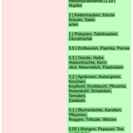
methoxycarbamat | | 10 |
Hopfen
2 | Keltertrauben, frische
Kräuter, Salat-
arten
1 | Pistazien, Tafeltrauben,
Zitrusfrüchte
0,5 | Erdbeeren, Paprika, Porree
0,3 | Gerste, Hafer,
Hülsenfrüchte, Kern-
obst, Meerrettich, Pastinaken
0,2 | Aprikosen, Auberginen,
Kirschen,
Kopfkohl, Knoblauch, Pfirsiche,
Rosenkohl, Schalotten,
Tomaten,
Zwiebeln
0,1 | Blumenkohle, Karotten,
Pflaumen,
Roggen, Triticale, Weizen
0,05 | Mangos, Papayas, Tee,