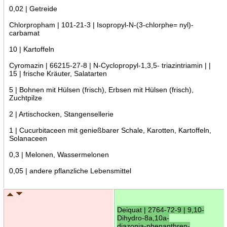
0,02 | Getreide
Chlorpropham | 101-21-3 | Isopropyl-N-(3-chlorphe= nyl)-
carbamat
10 | Kartoffeln
Cyromazin | 66215-27-8 | N-Cyclopropyl-1,3,5- triazintriamin | |
15 | frische Kräuter, Salatarten
5 | Bohnen mit Hülsen (frisch), Erbsen mit Hülsen (frisch),
Zuchtpilze
2 | Artischocken, Stangensellerie
1 | Cucurbitaceen mit genießbarer Schale, Karotten, Kartoffeln,
Solanaceen
0,3 | Melonen, Wassermelonen
0,05 | andere pflanzliche Lebensmittel
Deiquat | 2764-72-9 | 9,10-
Dihydro-8a,10a-
diazonia-phenanthren-