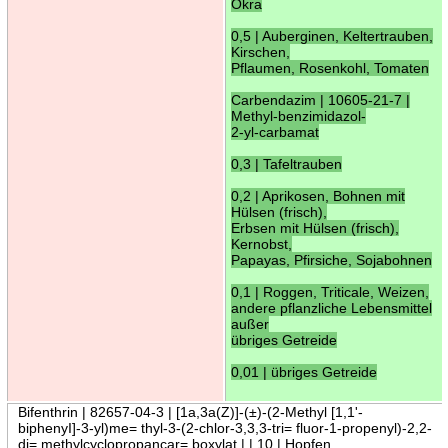
Okra
0,5 | Auberginen, Keltertrauben,
Kirschen,
Pflaumen, Rosenkohl, Tomaten
Carbendazim | 10605-21-7 |
Methyl-benzimidazol-
2-yl-carbamat
0,3 | Tafeltrauben
0,2 | Aprikosen, Bohnen mit
Hülsen (frisch),
Erbsen mit Hülsen (frisch),
Kernobst,
Papayas, Pfirsiche, Sojabohnen
0,1 | Roggen, Triticale, Weizen,
andere pflanzliche Lebensmittel
außer
übriges Getreide
0,01 | übriges Getreide
Bifenthrin | 82657-04-3 | [1a,3a(Z)]-(±)-(2-Methyl [1,1'-
biphenyI]-3-yl)me= thyl-3-(2-chlor-3,3,3-tri= fluor-1-propenyl)-2,2-
di= methylcyclopropancar= boxylat | | 10 | Hopfen