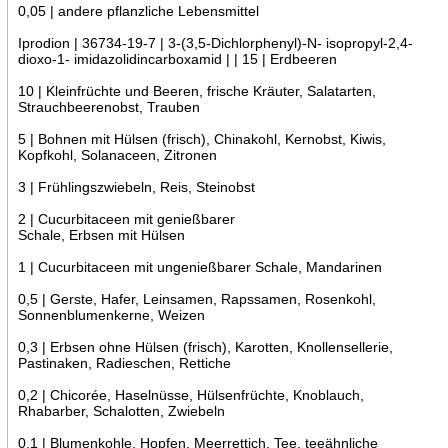
0,05 | andere pflanzliche Lebensmittel
Iprodion | 36734-19-7 | 3-(3,5-Dichlorphenyl)-N- isopropyl-2,4-
dioxo-1- imidazolidincarboxamid | | 15 | Erdbeeren
10 | Kleinfrüchte und Beeren, frische Kräuter, Salatarten,
Strauchbeerenobst, Trauben
5 | Bohnen mit Hülsen (frisch), Chinakohl, Kernobst, Kiwis,
Kopfkohl, Solanaceen, Zitronen
3 | Frühlingszwiebeln, Reis, Steinobst
2 | Cucurbitaceen mit genießbarer
Schale, Erbsen mit Hülsen
1 | Cucurbitaceen mit ungenießbarer Schale, Mandarinen
0,5 | Gerste, Hafer, Leinsamen, Rapssamen, Rosenkohl,
Sonnenblumenkerne, Weizen
0,3 | Erbsen ohne Hülsen (frisch), Karotten, Knollensellerie,
Pastinaken, Radieschen, Rettiche
0,2 | Chicorée, Haselnüsse, Hülsenfrüchte, Knoblauch,
Rhabarber, Schalotten, Zwiebeln
0,1 | Blumenkohle, Hopfen, Meerrettich, Tee, teeähnliche