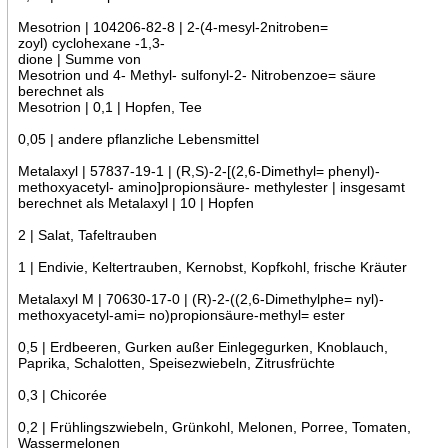
Mesotrion | 104206-82-8 | 2-(4-mesyl-2nitroben=
zoyl) cyclohexane -1,3-
dione | Summe von
Mesotrion und 4- Methyl- sulfonyl-2- Nitrobenzoe= säure
berechnet als
Mesotrion | 0,1 | Hopfen, Tee
0,05 | andere pflanzliche Lebensmittel
Metalaxyl | 57837-19-1 | (R,S)-2-[(2,6-Dimethyl= phenyl)-
methoxyacetyl- amino]propionsäure- methylester | insgesamt
berechnet als Metalaxyl | 10 | Hopfen
2 | Salat, Tafeltrauben
1 | Endivie, Keltertrauben, Kernobst, Kopfkohl, frische Kräuter
Metalaxyl M | 70630-17-0 | (R)-2-((2,6-Dimethylphe= nyl)-
methoxyacetyl-ami= no)propionsäure-methyl= ester
0,5 | Erdbeeren, Gurken außer Einlegegurken, Knoblauch,
Paprika, Schalotten, Speisezwiebeln, Zitrusfrüchte
0,3 | Chicorée
0,2 | Frühlingszwiebeln, Grünkohl, Melonen, Porree, Tomaten,
Wassermelonen