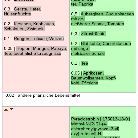
ter, Paprika
0,3 |
Gerste, Hafer,
Hülsenfrüchte
0,5 |
Auberginen, Cucurbitaceen
mit ge-
0,2 |
Kirschen, Knoblauch,
nießbarer Schale, Tomaten
Schalotten, Zwiebeln
0,3 |
Zitrusfrüchte
0,1 |
Roggen, Triticale, Weizen
0,2 |
Blattkohle, Cucurbitaceen
0,05 |
Hopfen, Mangos, Papaya,
mit unge-
Tee, teeähnliche Erzeugnisse
nießbarer Schale
0,1 |
Tee
0,05 |
Aprikosen,
Baumwollsamen, Kopf-
kohl, Pfirsiche
0,02 | andere pflanzliche Lebensmittel
Pyraclostrobin | 175013-18-0 |
Methyl-N-[2-[[1-(4-
chlorphenyl)pyrazol-3-yl]
oxy]-o-toluol]-N-