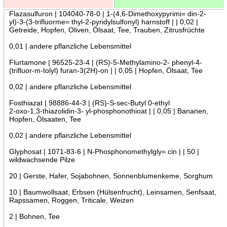
Flazasulfuron | 104040-78-0 | 1-(4,6-Dimethoxypyrimi= din-2-
yl)-3-(3-trifluorme= thyl-2-pyridylsulfonyl) harnstoff | | 0,02 |
Getreide, Hopfen, Oliven, Ölsaat, Tee, Trauben, Zitrusfrüchte
0,01 | andere pflanzliche Lebensmittel
Flurtamone | 96525-23-4 | (RS)-5-Methylamino-2- phenyl-4-
(trifluor-m-tolyl) furan-3(2H)-on | | 0,05 | Hopfen, Ölsaat, Tee
0,02 | andere pflanzliche Lebensmittel
Fosthiazat | 98886-44-3 | (RS)-S-sec-Butyl 0-ethyl
2-oxo-1,3-thiazolidin-3- yl-phosphonothioat | | 0,05 | Bananen,
Hopfen, Ölsaaten, Tee
0,02 | andere pflanzliche Lebensmittel
Glyphosat | 1071-83-6 | N-Phosphonomethylgly= cin | | 50 |
wildwachsende Pilze
20 | Gerste, Hafer, Sojabohnen, Sonnenblumenkeme, Sorghum
10 | Baumwollsaat, Erbsen (Hülsenfrucht), Leinsamen, Senfsaat,
Rapssamen, Roggen, Triticale, Weizen
2 | Bohnen, Tee