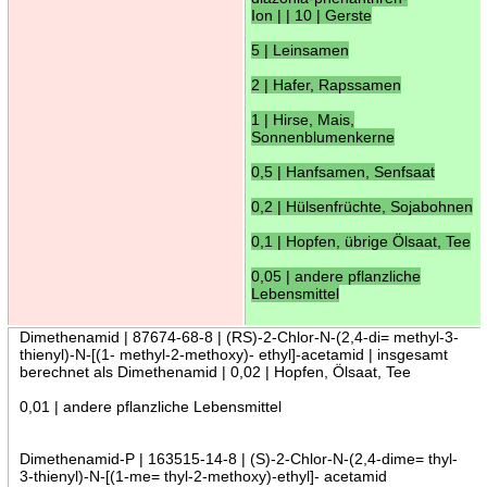
Ion | | 10 | Gerste
5 | Leinsamen
2 | Hafer, Rapssamen
1 | Hirse, Mais,
Sonnenblumenkerne
0,5 | Hanfsamen, Senfsaat
0,2 | Hülsenfrüchte, Sojabohnen
0,1 | Hopfen, übrige Ölsaat, Tee
0,05 | andere pflanzliche
Lebensmittel
Dimethenamid | 87674-68-8 | (RS)-2-Chlor-N-(2,4-di= methyl-3-
thienyl)-N-[(1- methyl-2-methoxy)- ethyl]-acetamid | insgesamt
berechnet als Dimethenamid | 0,02 | Hopfen, Ölsaat, Tee
0,01 | andere pflanzliche Lebensmittel
Dimethenamid-P | 163515-14-8 | (S)-2-Chlor-N-(2,4-dime= thyl-
3-thienyl)-N-[(1-me= thyl-2-methoxy)-ethyl]- acetamid