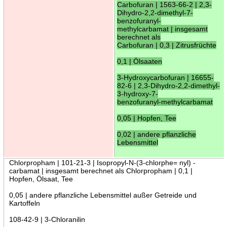
Carbofuran | 1563-66-2 | 2,3-
Dihydro-2,2-dimethyl-7-
benzofuranyl-
methylcarbamat | insgesamt
berechnet als
Carbofuran | 0,3 | Zitrusfrüchte
0,1 | Ölsaaten
3-Hydroxycarbofuran | 16655-
82-6 | 2,3-Dihydro-2,2-dimethyl-
3-hydroxy-7-
benzofuranyl-methylcarbamat
0,05 | Hopfen, Tee
0,02 | andere pflanzliche
Lebensmittel
Chlorpropham | 101-21-3 | Isopropyl-N-(3-chlorphe= nyl) -
carbamat | insgesamt berechnet als Chlorpropham | 0,1 |
Hopfen, Ölsaat, Tee
0,05 | andere pflanzliche Lebensmittel außer Getreide und
Kartoffeln
108-42-9 | 3-Chloranilin