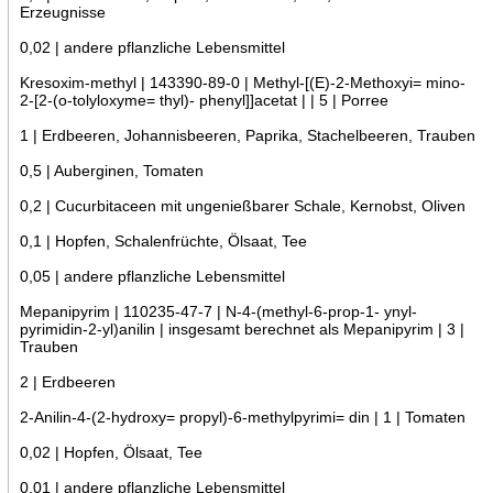
Erzeugnisse
0,02 | andere pflanzliche Lebensmittel
Kresoxim-methyl | 143390-89-0 | Methyl-[(E)-2-Methoxyi= mino-
2-[2-(o-tolyloxyme= thyl)- phenyl]]acetat | | 5 | Porree
1 | Erdbeeren, Johannisbeeren, Paprika, Stachelbeeren, Trauben
0,5 | Auberginen, Tomaten
0,2 | Cucurbitaceen mit ungenießbarer Schale, Kernobst, Oliven
0,1 | Hopfen, Schalenfrüchte, Ölsaat, Tee
0,05 | andere pflanzliche Lebensmittel
Mepanipyrim | 110235-47-7 | N-4-(methyl-6-prop-1- ynyl-
pyrimidin-2-yl)anilin | insgesamt berechnet als Mepanipyrim | 3 |
Trauben
2 | Erdbeeren
2-Anilin-4-(2-hydroxy= propyl)-6-methylpyrimi= din | 1 | Tomaten
0,02 | Hopfen, Ölsaat, Tee
0,01 | andere pflanzliche Lebensmittel