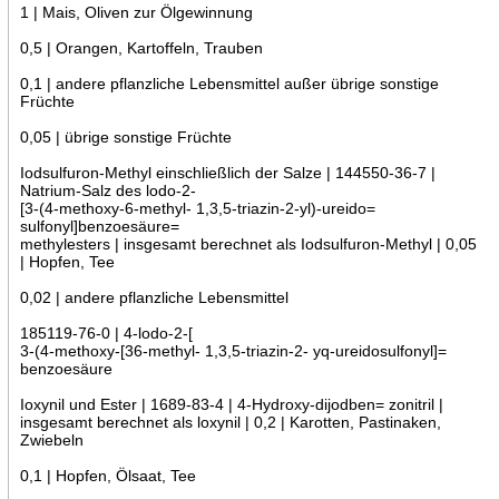
1 | Mais, Oliven zur Ölgewinnung
0,5 | Orangen, Kartoffeln, Trauben
0,1 | andere pflanzliche Lebensmittel außer übrige sonstige
Früchte
0,05 | übrige sonstige Früchte
Iodsulfuron-Methyl einschließlich der Salze | 144550-36-7 |
Natrium-Salz des lodo-2-
[3-(4-methoxy-6-methyl- 1,3,5-triazin-2-yl)-ureido=
sulfonyl]benzoesäure=
methylesters | insgesamt berechnet als Iodsulfuron-Methyl | 0,05
| Hopfen, Tee
0,02 | andere pflanzliche Lebensmittel
185119-76-0 | 4-lodo-2-[
3-(4-methoxy-[36-methyl- 1,3,5-triazin-2- yq-ureidosulfonyl]=
benzoesäure
Ioxynil und Ester | 1689-83-4 | 4-Hydroxy-dijodben= zonitril |
insgesamt berechnet als loxynil | 0,2 | Karotten, Pastinaken,
Zwiebeln
0,1 | Hopfen, Ölsaat, Tee