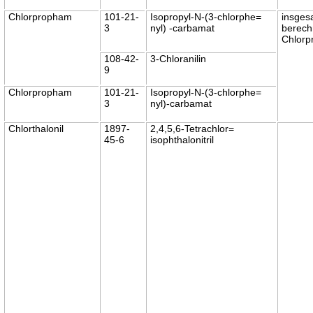
Chlorpropham
101-21-
Isopropyl-N-(3-chlorphe=
insges
3
nyl) -carbamat
berech
Chlor
108-42-
3-Chloranilin
9
Chlorpropham
101-21-
Isopropyl-N-(3-chlorphe=
3
nyl)-carbamat
Chlorthalonil
1897-
2,4,5,6-Tetrachlor=
45-6
isophthalonitril