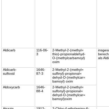
Aldicarb
116-06-
2-Methyl-2-(methyl=
insges
3
thio)-propionaldehyd-
berech
O-(methylcarbamoyl)
als Ald
oxim
Aldicarb-
1646-
2-Methyl-2-(methyl=
sulfoxid
87-3
sulfinyl)-propional=
dehyd-O-(methylcar=
bamoyl) oxim
Aldoxycarb
1646-
2-Methyl-2-(methyl=
88-4
sulfonyl)-propional=
dehyd-O-(methylcar=
bamoyl)oxim
Atrazin
1912-
2-Chlor-4-ethylamino-6-