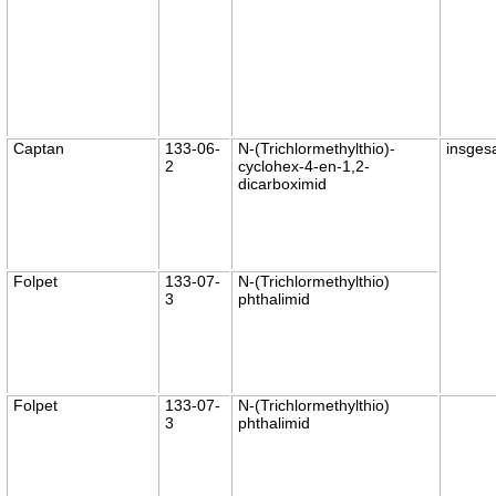
Captan
133-06-
N-(Trichlormethylthio)-
insges
2
cyclohex-4-en-1,2-
dicarboximid
Folpet
133-07-
N-(Trichlormethylthio)
3
phthalimid
Folpet
133-07-
N-(Trichlormethylthio)
3
phthalimid