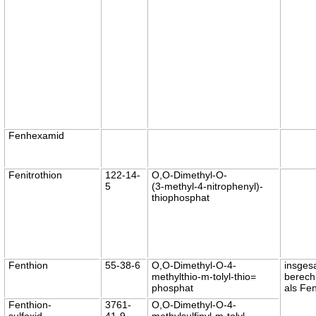
Fenhexamid
Fenitrothion
122-14-
O,O-Dimethyl-O-
5
(3-methyl-4-nitrophenyl)-
thiophosphat
Fenthion
55-38-6
O,O-Dimethyl-O-4-
insges
methylthio-m-tolyl-thio=
berech
phosphat
als Fe
Fenthion-
3761-
O,O-Dimethyl-O-4-
sulfoxid
41-9
methylsulfinyl-m-tolyl-