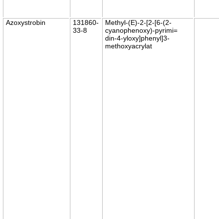
Azoxystrobin
131860-
Methyl-(E)-2-[2-[6-(2-
33-8
cyanophenoxy)-pyrimi=
din-4-yloxy]phenyl]3-
methoxyacrylat