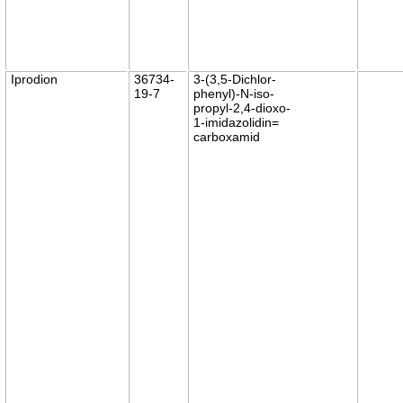
Iprodion
36734-
3-(3,5-Dichlor-
19-7
phenyl)-N-iso-
propyl-2,4-dioxo-
1-imidazolidin=
carboxamid