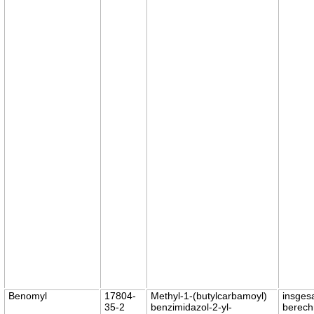
Benomyl
17804-
Methyl-1-(butylcarbamoyl)
insges
35-2
benzimidazol-2-yl-
berech