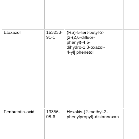
Etoxazol
153233-
(RS)-5-tert-butyl-2-
91-1
[2-(2,6-difluor-
phenyl)-4,5-
dihydro-1,3-oxazol-
4-yl] phenetol
Fenbutatin-oxid
13356-
Hexakis-(2-methyl-2-
08-6
phenylpropyl)-distannoxan