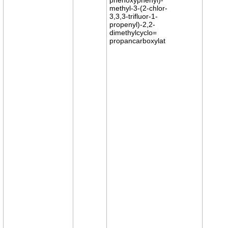
methyl-3-(2-chlor-
3,3,3-trifluor-1-
propenyl)-2,2-
dimethylcyclo=
propancarboxylat