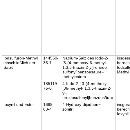
Iodsulfuron-Methyl
144550-
Natrium-Salz des Iodo-2-
insges
einschließlich der
36-7
[3-(4-methoxy-6-methyl-
berech
Salze
1,3,5-triazin-2-yl)-ureido=
Iodsulf
sulfonyl]benzoesäure=
Methyl
methylesters
185119-
4-Iodo-2-[ 3-(4-methoxy-
76-0
[36-methyl- 1,3,5-triazin-2-
yl-
ureidosulfonyl]benzoesäure
Ioxynil und Ester
1689-
4-Hydroxy-dijodben=
insges
83-4
zonitril
berech
Ioxynil