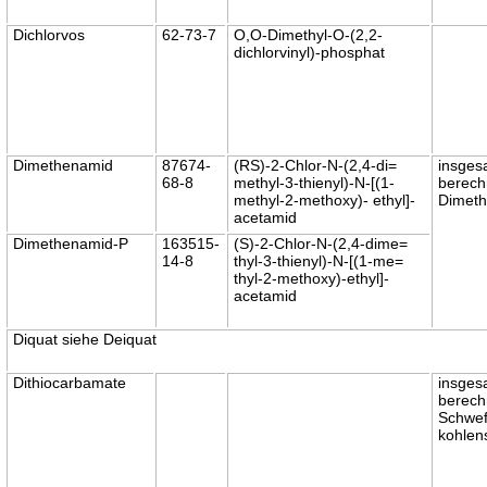
Dichlorvos
62-73-7
O,O-Dimethyl-O-(2,2-
dichlorvinyl)-phosphat
Dimethenamid
87674-
(RS)-2-Chlor-N-(2,4-di=
insges
68-8
methyl-3-thienyl)-N-[(1-
berech
methyl-2-methoxy)- ethyl]-
Dimet
acetamid
Dimethenamid-P
163515-
(S)-2-Chlor-N-(2,4-dime=
14-8
thyl-3-thienyl)-N-[(1-me=
thyl-2-methoxy)-ethyl]-
acetamid
Diquat siehe Deiquat
Dithiocarbamate
insges
berech
Schwef
kohlens