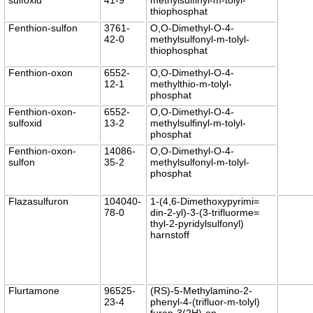
thiophosphat
Fenthion-sulfon
3761-
O,O-Dimethyl-O-4-
42-0
methylsulfonyl-m-tolyl-
thiophosphat
Fenthion-oxon
6552-
O,O-Dimethyl-O-4-
12-1
methylthio-m-tolyl-
phosphat
Fenthion-oxon-
6552-
O,O-Dimethyl-O-4-
sulfoxid
13-2
methylsulfinyl-m-tolyl-
phosphat
Fenthion-oxon-
14086-
O,O-Dimethyl-O-4-
sulfon
35-2
methylsulfonyl-m-tolyl-
phosphat
Flazasulfuron
104040-
1-(4,6-Dimethoxypyrimi=
78-0
din-2-yl)-3-(3-trifluorme=
thyl-2-pyridylsulfonyl)
harnstoff
Flurtamone
96525-
(RS)-5-Methylamino-2-
23-4
phenyl-4-(trifluor-m-tolyl)
furan-3(2H)-on