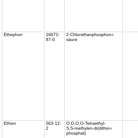
Ethephon
16672-
2-Chlorethanphosphon=
87-0
säure
Ethion
563-12-
O,O,O,O-Tetraethyl-
2
S,S-methylen-di(dithio=
phosphat)