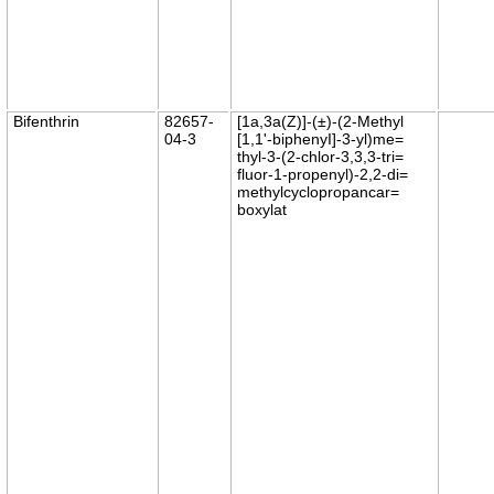
Bifenthrin
82657-
[1a,3a(Z)]-(±)-(2-Methyl
04-3
[1,1'-biphenyI]-3-yl)me=
thyl-3-(2-chlor-3,3,3-tri=
fluor-1-propenyl)-2,2-di=
methylcyclopropancar=
boxylat