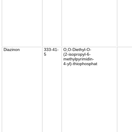
Diazinon
333-41-
O,O-Diethyl-O-
5
(2-isopropyl-6-
methylpyrimidin-
4-yl)-thiophosphat