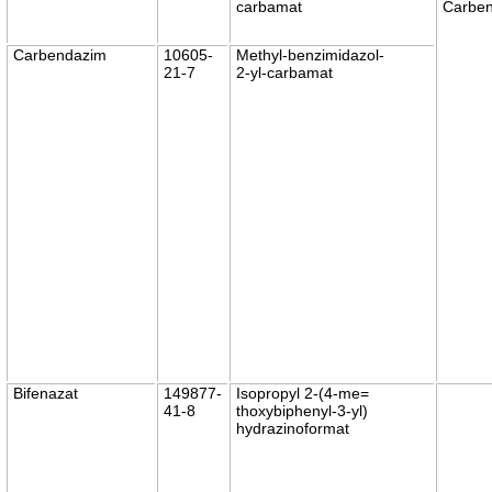
carbamat
Carbe
Carbendazim
10605-
Methyl-benzimidazol-
21-7
2-yl-carbamat
Bifenazat
149877-
Isopropyl 2-(4-me=
41-8
thoxybiphenyl-3-yl)
hydrazinoformat