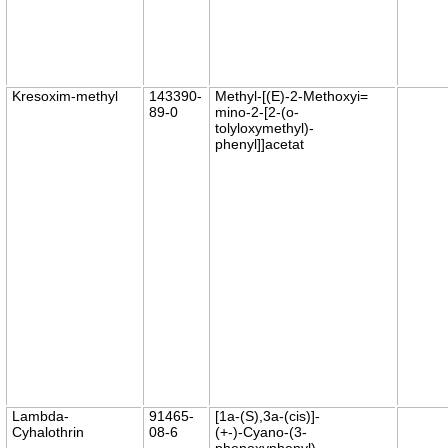
Kresoxim-methyl
143390-
Methyl-[(E)-2-Methoxyi=
89-0
mino-2-[2-(o-
tolyloxymethyl)-
phenyl]]acetat
Lambda-
91465-
[1a-(S),3a-(cis)]-
Cyhalothrin
08-6
(+-)-Cyano-(3-
phenoxyphenyl)-