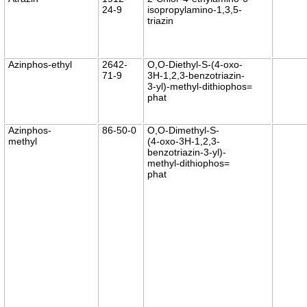
24-9
isopropylamino-1,3,5-
triazin
Azinphos-ethyl
2642-
O,O-Diethyl-S-(4-oxo-
71-9
3H-1,2,3-benzotriazin-
3-yl)-methyl-dithiophos=
phat
Azinphos-
86-50-0
O,O-Dimethyl-S-
methyl
(4-oxo-3H-1,2,3-
benzotriazin-3-yl)-
methyl-dithiophos=
phat