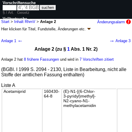
Vorschriftensuche
§ / Art.
Gesetz
Volltextsuche
Start
>
Inhalt RhmV
>
Anlage 2
Änderungsalarm
Hier klicken für
Titel, Fundstelle, Änderungen
etc.
nur in RhmV
Anlage 2 - Rückstandshöchstmengen-
←
→
Anlage 1
Anlage 3
Verordnung (RhmV)
Anlage 2 (zu §
1
Abs. 1 Nr. 2)
neugefasst durch B. v. 21.10.1999
BGBl. I S. 2082
; 2002 I 1004; zuletzt
geändert durch
Artikel 1
V. v. 16.07.2020
BGBl. I S. 1699
Anlage 2 hat
8 frühere Fassungen
und wird in
7 Vorschriften zitiert
Geltung ab 16.09.1994; FNA: 2125-40-55
Lebens- und Genussmittel,
Bedarfsgegenstände
(BGBl. I 1999 S. 2094 - 2130, Liste in Bearbeitung, nicht alle
21 weitere Fassungen
|
wird in 24 Vorschriften zitiert
Stoffe der amtlichen Fassung enthalten)
Liste A
Acetamiprid
160430-
(E)-N1-[(6-Chlor-
64-8
3-pyridyl)methyl]-
N2-cyano-N1-
methylacetamidin