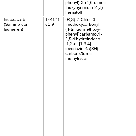
phonyl)-3-(4,6-dime=
thoxypyrimidin-2-yl)
harnstoff
Indoxacarb
144171-
(R,S)-7-Chlor-3-
(Summe der
61-9
[methoxycarbonyl-
Isomeren)
(4-trifluormethoxy-
phenyl)carbamoyl]-
2,5-dihydroindeno
[1,2-e] [1,3,4]
oxadiazin-4a(3H)-
carbonsäure=
methylester