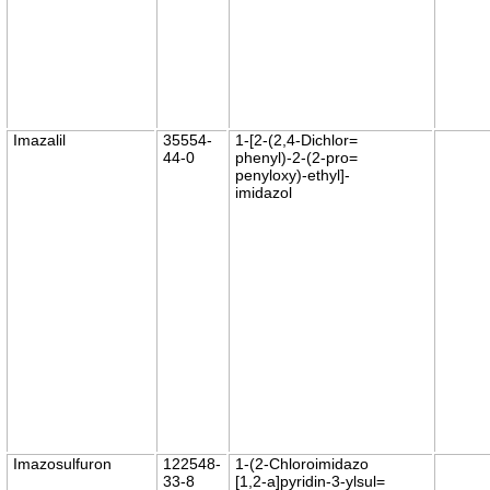
Imazalil
35554-
1-[2-(2,4-Dichlor=
44-0
phenyl)-2-(2-pro=
penyloxy)-ethyl]-
imidazol
Imazosulfuron
122548-
1-(2-Chloroimidazo
33-8
[1,2-a]pyridin-3-ylsul=