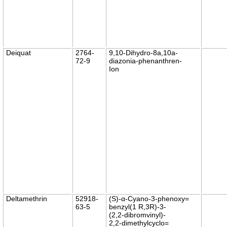
Deiquat
2764-
9,10-Dihydro-8a,10a-
72-9
diazonia-phenanthren-
Ion
Deltamethrin
52918-
(S)-α-Cyano-3-phenoxy=
63-5
benzyl(1 R,3R)-3-
(2,2-dibromvinyl)-
2,2-dimethylcyclo=