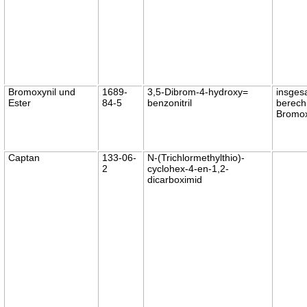
Bromoxynil und
1689-
3,5-Dibrom-4-hydroxy=
insges
Ester
84-5
benzonitril
berech
Bromox
Captan
133-06-
N-(Trichlormethylthio)-
2
cyclohex-4-en-1,2-
dicarboximid