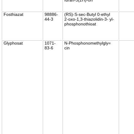
Fosthiazat
98886-
(RS)-S-sec-Butyl 0-ethyl
44-3
2-oxo-1,3-thiazolidin-3- yl-
phosphonothioat
Glyphosat
1071-
N-Phosphonomethylgly=
83-6
cin