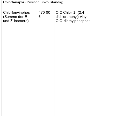
Chlorfenapyr (Position unvollständig)
Chlorfenvinphos
470-90-
O-2-Chlor-1 -(2,4-
(Summe der E-
6
dichlorphenyl)-vinyl-
und Z-Isomere)
O,O-diethylphosphat