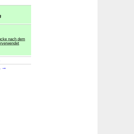
g
rucke nach dem
erverwendet
→
→
1