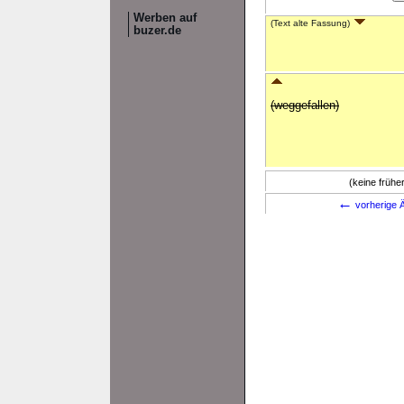
Werben auf
(Text alte Fassung)
buzer.de
(weggefallen)
(keine früh
←
vorherige Ä