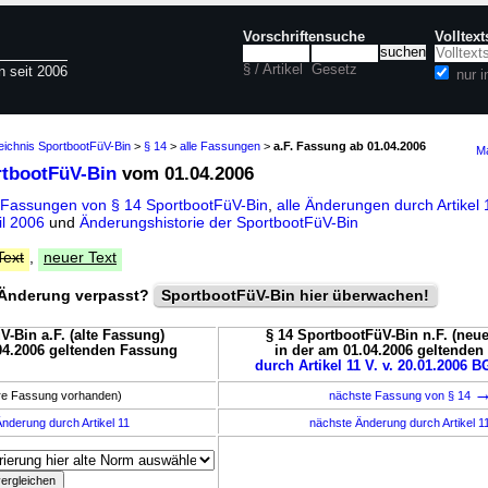
Vorschriftensuche
Volltex
§ / Artikel
Gesetz
n seit 2006
nur 
eichnis SportbootFüV-Bin
>
§ 14
>
alle Fassungen
>
a.F. Fassung ab 01.04.2006
Ma
rtbootFüV-Bin
vom 01.04.2006
 Fassungen von § 14 SportbootFüV-Bin
,
alle Änderungen durch Artikel 
il 2006
und
Änderungshistorie der SportbootFüV-Bin
Text
,
neuer Text
Änderung verpasst?
SportbootFüV-Bin hier überwachen!
V-Bin a.F. (alte Fassung)
§ 14 SportbootFüV-Bin n.F. (neu
04.2006 geltenden Fassung
in der am 01.04.2006 geltende
durch Artikel 11 V. v. 20.01.2006 BG
ere Fassung vorhanden)
nächste Fassung von § 14
nderung durch Artikel 11
nächste Änderung durch Artikel 1