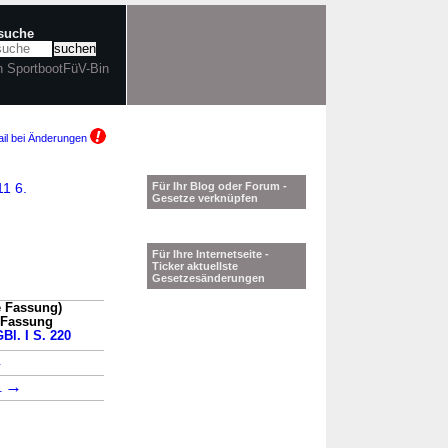
tsuche
in SportbootFüV-Bin
il bei Änderungen
11 6.
Für Ihr Blog oder Forum -
Gesetze verknüpfen
Für Ihre Internetseite -
Ticker aktuellste
Gesetzesänderungen
e Fassung)
n Fassung
Bl. I S. 220
→
→
1