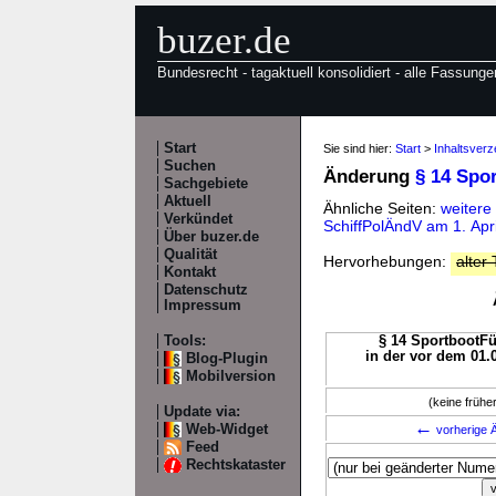
buzer.de
Bundesrecht - tagaktuell konsolidiert - alle Fassunge
Start
Sie sind hier:
Start
>
Inhaltsverz
Suchen
Änderung
§ 14 Spo
Sachgebiete
Aktuell
Ähnliche Seiten:
weitere
Verkündet
SchiffPolÄndV am 1. Apr
Über buzer.de
Qualität
Hervorhebungen:
alter 
Kontakt
Datenschutz
Impressum
Tools:
§ 14 SportbootFü
in der vor dem 01.
Blog-Plugin
Mobilversion
(keine früh
Update via:
←
Web-Widget
vorherige Ä
Feed
Rechtskataster