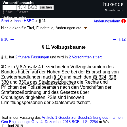
Vorschriftensuche
buzer.de
Normalansicht
§ / Art.
Gesetz
Volltextsuche
Start
>
Inhalt HSEG
>
§ 11
Änderungsalarm
Hier klicken für
Titel, Fundstelle, Änderungen
etc.
nur in HSEG
§ 11 - Hohe-See-Einbringungsgesetz (HSEG)
←
→
§ 10
§ 12
Artikel 1 G. v. 25.08.1998
BGBl. I S. 2455
; zuletzt geändert durch
Artikel 1
§ 11 Vollzugsbeamte
G. v. 13.03.2026
BGBl. 2026 I Nr. 70
Geltung ab 29.08.1998; FNA: 2129-36
Umweltschutz
§ 11 hat
2 frühere Fassungen
und wird in
2 Vorschriften zitiert
7 weitere Fassungen
|
Drucksachen / Entwurf / Begründung
|
wird in 13 Vorschriften zitiert
1
Die in
§ 8 Absatz 4
bezeichneten Vollzugsbeamten des
Bundes haben auf der Hohen See bei der Erforschung von
Zuwiderhandlungen nach
§ 10
und nach den
§§ 324
,
326
,
330
und
330a des Strafgesetzbuches
die Rechte und
Pflichten der Polizeibeamten nach den Vorschriften der
Strafprozeßordnung
und des
Gesetzes über
Ordnungswidrigkeiten
.
2
Sie sind insoweit
Ermittlungspersonen der Staatsanwaltschaft.
Text in der Fassung des
Artikels 1 Gesetz zur Beschränkung des marinen
Geo-Engineerings G. v. 4. Dezember 2018 BGBl. I S. 2254
m.W.v.
11. Juni 2019