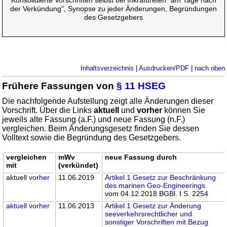
Konsolidierte Vorschriften selbst bei Inkrafttreten "am Tage nach
der Verkündung", Synopse zu jeder Änderungen, Begründungen
des Gesetzgebers
Inhaltsverzeichnis
|
Ausdrucken/PDF
|
nach oben
Frühere Fassungen von
§ 11 HSEG
Die nachfolgende Aufstellung zeigt alle Änderungen dieser
Vorschrift. Über die Links
aktuell
und
vorher
können Sie
jeweils alte Fassung (a.F.) und neue Fassung (n.F.)
vergleichen. Beim Änderungsgesetz finden Sie dessen
Volltext sowie die Begründung des Gesetzgebers.
vergleichen
mWv
neue Fassung durch
mit
(verkündet)
aktuell
vorher
11.06.2019
Artikel 1 Gesetz zur Beschränkung
des marinen Geo-Engineerings
vom 04.12.2018 BGBl. I S. 2254
aktuell
vorher
11.06.2013
Artikel 1 Gesetz zur Änderung
seeverkehrsrechtlicher und
sonstiger Vorschriften mit Bezug