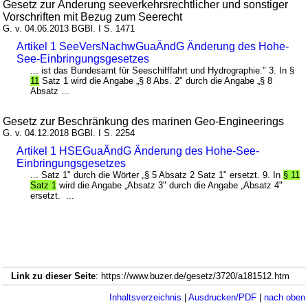
Gesetz zur Änderung seeverkehrsrechtlicher und sonstiger
Vorschriften mit Bezug zum Seerecht
G. v. 04.06.2013 BGBl. I S. 1471
Artikel 1 SeeVersNachwGuaÄndG Änderung des Hohe-
See-Einbringungsgesetzes
... ist das Bundesamt für Seeschifffahrt und Hydrographie." 3. In §
11
Satz 1 wird die Angabe „§ 8 Abs. 2" durch die Angabe „§ 8
Absatz ...
Gesetz zur Beschränkung des marinen Geo-Engineerings
G. v. 04.12.2018 BGBl. I S. 2254
Artikel 1 HSEGuaÄndG Änderung des Hohe-See-
Einbringungsgesetzes
... Satz 1" durch die Wörter „§ 5 Absatz 2 Satz 1" ersetzt. 9. In
§ 11
Satz 1
wird die Angabe „Absatz 3" durch die Angabe „Absatz 4"
ersetzt. ...
Link zu dieser Seite
: https://www.buzer.de/gesetz/3720/a181512.htm
Inhaltsverzeichnis
|
Ausdrucken/PDF
|
nach oben