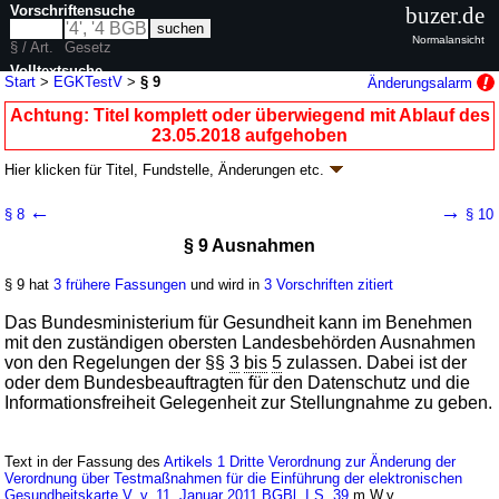
Vorschriftensuche
buzer.de
Normalansicht
§ / Art.
Gesetz
Volltextsuche
Start
>
EGKTestV
>
§ 9
Änderungsalarm
nur in EGKTestV
Achtung: Titel komplett oder überwiegend mit Ablauf des
23.05.2018 aufgehoben
Hier klicken für
Titel, Fundstelle, Änderungen
etc.
§ 9 - Verordnung über Testmaßnahmen für die
←
→
§ 8
§ 10
Einführung der elektronischen
§ 9 Ausnahmen
Gesundheitskarte (EGKTestV
k.a.Abk.
)
neugefasst durch B. v. 23.09.2009
BGBl. I S. 3162
; aufgehoben durch
§ 9 hat
3 frühere Fassungen
und wird in
3 Vorschriften zitiert
Artikel 1
V. v. 17.05.2018
BGBl. I S. 617
Geltung ab 09.11.2005; FNA: 860-5-35
Sozialgesetzbuch
Das Bundesministerium für Gesundheit kann im Benehmen
12 weitere Fassungen
|
wird in 14 Vorschriften zitiert
mit den zuständigen obersten Landesbehörden Ausnahmen
von den Regelungen der §§
3
bis
5
zulassen. Dabei ist der
oder dem Bundesbeauftragten für den Datenschutz und die
Informationsfreiheit Gelegenheit zur Stellungnahme zu geben.
Text in der Fassung des
Artikels 1 Dritte Verordnung zur Änderung der
Verordnung über Testmaßnahmen für die Einführung der elektronischen
Gesundheitskarte V. v. 11. Januar 2011 BGBl. I S. 39
m.W.v.