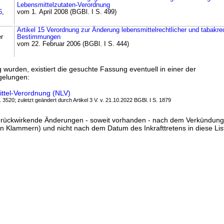
Lebensmittelzutaten-Verordnung
6
,
vom 1. April 2008 (BGBl. I S. 499)
Artikel 15 Verordnung zur Änderung lebensmittelrechtlicher und tabakrec
r
Bestimmungen
vom 22. Februar 2006 (BGBl. I S. 444)
ig wurden, existiert die gesuchte Fassung eventuell in einer der
gelungen:
ttel-Verordnung (NLV)
. 3520; zuletzt geändert durch Artikel 3 V. v. 21.10.2022 BGBl. I S. 1879
ss rückwirkende Änderungen - soweit vorhanden - nach dem Verkündun
n Klammern) und nicht nach dem Datum des Inkrafttretens in diese List