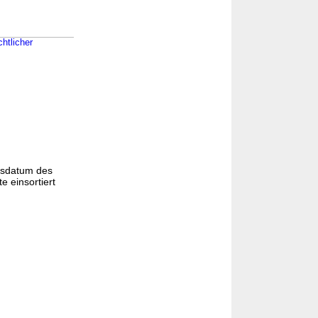
htlicher
gsdatum des
e einsortiert