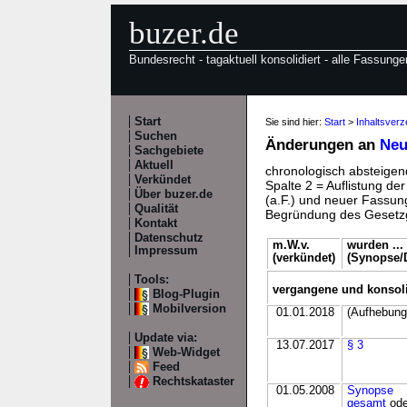
buzer.de
Bundesrecht - tagaktuell konsolidiert - alle Fassunge
Start
Sie sind hier:
Start
>
Inhaltsverz
Suchen
Änderungen an
Neu
Sachgebiete
Aktuell
chronologisch absteigend
Verkündet
Spalte 2 = Auflistung de
Über buzer.de
(a.F.) und neuer Fassung
Qualität
Begründung des Gesetzg
Kontakt
Datenschutz
m.W.v.
wurden ...
Impressum
(verkündet)
(Synopse/D
Tools:
vergangene und konsol
Blog-Plugin
Mobilversion
01.01.2018
(Aufhebung
Update via:
13.07.2017
§ 3
Web-Widget
Feed
Rechtskataster
01.05.2008
Synopse
gesamt
ode