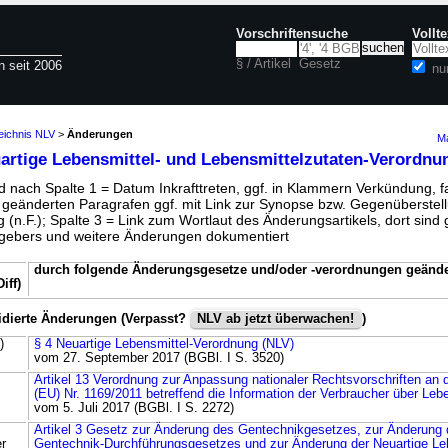
Vorschriftensuche
Vollt
§ / Artikel
Gesetz
n seit 2006
nu
eichnis NLV
>
Änderungen
Ma
artige Lebensmittel- und Lebensmittelzutaten-Verordnu
 nach Spalte 1 = Datum Inkrafttreten, ggf. in Klammern Verkündung, fa
r geänderten Paragrafen ggf. mit Link zur Synopse bzw. Gegenüberstell
 (n.F.); Spalte 3 = Link zum Wortlaut des Änderungsartikels, dort sind g
ebers und weitere Änderungen dokumentiert
durch folgende Änderungsgesetze und/oder -verordnungen geände
iff)
idierte Änderungen (Verpasst?
NLV ab jetzt überwachen!
)
)
§ 4 Neuartige Lebensmittel-Verordnung (NLV)
vom 27. September 2017 (BGBl. I S. 3520)
Artikel 13 Verordnung zur Anpassung nationaler Rechtsvorschriften an 
(EU) Nr. 1169/2011 betreffend die Information der Verbraucher über Leb
vom 5. Juli 2017 (BGBl. I S. 2272)
Artikel 3 Gesetz zur Änderung des Gentechnikgesetzes, zur Änderung
r
Gentechnik-Durchführungsgesetzes und zur Änderung der Neuartige Le