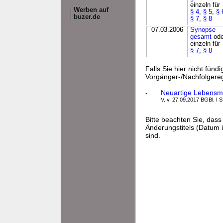
einzeln für
Werben auf
§ 4
,
§ 5
,
§ 
buzer.de
§ 7
,
§ 8
07.03.2006
Synopse
gesamt
ode
einzeln für
§ 7
,
§ 8
Falls Sie hier nicht fünd
Vorgänger-/Nachfolgere
-
Neuartige Lebensmi
V. v. 27.09.2017 BGBl. I S
Bitte beachten Sie, da
Änderungstitels (Datum i
sind.