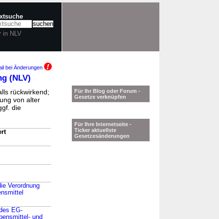
extsuche
r in NLV
il bei Änderungen
ng (NLV)
lls rückwirkend;
Für Ihr Blog oder Forum -
Gesetze verknüpfen
ung von alter
gf. die
Für Ihre Internetseite -
Ticker aktuellste
rt
Gesetzesänderungen
die Verordnung
ensmittel
 des EG-
bensmittel- und