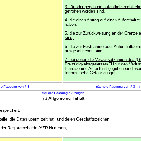
3. für oder gegen die aufenthaltsrechtlic
getroffen worden sind,
4. die einen Antrag auf einen Aufenthaltstit
haben,
5. die zur Zurückweisung an der Grenze 
sind,
6. die zur Festnahme oder Aufenthaltserm
ausgeschrieben sind,
7. bei denen die Voraussetzungen des § 
Freizügigkeitsgesetzes/EU für den Verlus
Einreise und Aufenthalt gegeben sind, wei
terroristische Gefahr ausgeht.
re Fassung von § 3
nächste Fassung von § 3
aktuelle Fassung § 3 zeigen
§ 3 Allgemeiner Inhalt
espeichert:
elle, die Daten übermittelt hat, und deren Geschäftszeichen,
 der Registerbehörde (AZR-Nummer),