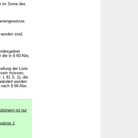
r im Sinne des
benengesetzes
t worden sind,
undesgebiet
 die in § 60 Abs.
ellung der Liste
s sein müssen,
. L 81 S. 1), die
geändert worden
g nach § 66 Abs.
bürgern ist nur
satzes 1