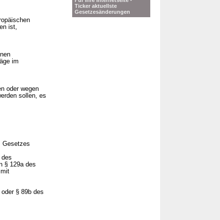
Für Ihre Internetseite -
Ticker aktuellste
Gesetzesänderungen
uropäischen
n ist,
inen
räge im
ten oder wegen
erden sollen, es
es Gesetzes
 des
in § 129a des
 mit
a oder § 89b des