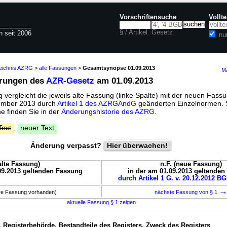
Vorschriftensuche
Vollt
§ / Artikel
Gesetz
n seit 2006
nu
zeichnis AZRG
>
alle Fassungen
>
Gesamtsynopse 01.09.2013
Ma
erungen des
AZR-Gesetz
am 01.09.2013
vergleicht die jeweils alte Fassung (linke Spalte) mit der neuen Fassu
tember 2013 durch
Artikel 1 des AZRGÄndG
geänderten Einzelnormen. 
 finden Sie in der
Änderungshistorie des AZRG
.
Text
,
neuer Text
Änderung verpasst?
Hier überwachen!
(alte Fassung)
n.F. (neue Fassung)
09.2013 geltenden Fassung
in der am 01.09.2013 geltende
durch Artikel 1 G. v. 20.12.2012 BG
ere Fassung vorhanden)
nächste Fassung von § 1
aktuelle Fassung § 1 zeigen
1 Registerbehörde, Bestandteile des Registers, Zweck des Registers