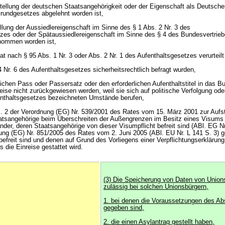
stellung der deutschen Staatsangehörigkeit oder der Eigenschaft als Deutsche
Grundgesetzes abgelehnt worden ist,
llung der Aussiedlereigenschaft im Sinne des § 1 Abs. 2 Nr. 3 des
zes oder der Spätaussiedlereigenschaft im Sinne des § 4 des Bundesvertrie
nommen worden ist,
tat nach § 95 Abs. 1 Nr. 3 oder Abs. 2 Nr. 1 des Aufenthaltsgesetzes verurteil
 Nr. 6 des Aufenthaltsgesetzes sicherheitsrechtlich befragt wurden,
lichen Pass oder Passersatz oder den erforderlichen Aufenthaltstitel in das B
reise nicht zurückgewiesen werden, weil sie sich auf politische Verfolgung oder
enthaltsgesetzes bezeichneten Umstände berufen,
bs. 2 der Verordnung (EG) Nr. 539/2001 des Rates vom 15. März 2001 zur Aufst
taatsangehörige beim Überschreiten der Außengrenzen im Besitz eines Visum
länder, deren Staatsangehörige von dieser Visumpflicht befreit sind (ABl. EG Nr
nung (EG) Nr. 851/2005 des Rates vom 2. Juni 2005 (ABl. EU Nr. L 141 S. 3) 
 befreit sind und denen auf Grund des Vorliegens einer Verpflichtungserklärun
 die Einreise gestattet wird.
(3) Die Speicherung von Daten von Unions
zulässig bei solchen Unionsbürgern,
1. bei denen die Voraussetzungen des Ab
gegeben sind,
2. die einen Asylantrag gestellt haben,