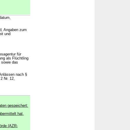
datum,
nd, Angaben zum
eit und
sagentur für
ng als Flüchtling
) sowie das
 Anlässen nach §
2 Nr. 12,
aten gespeichert:
bermittelt hat,
örde (AZR-