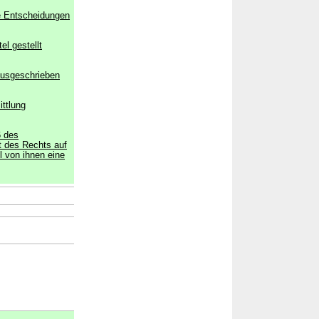
he Entscheidungen
el gestellt
ausgeschrieben
ittlung
6 des
t des Rechts auf
l von ihnen eine
→