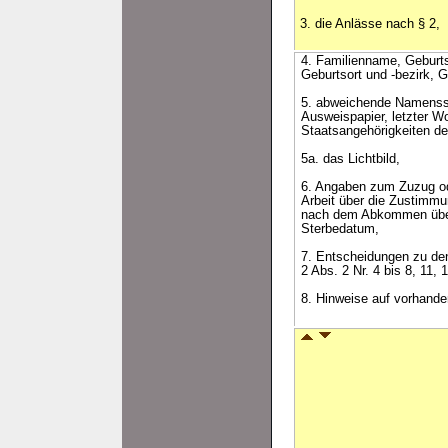
3. die Anlässe nach § 2,
4. Familienname, Gebur
Geburtsort und -bezirk, 
5. abweichende Namenssc
Ausweispapier, letzter W
Staatsangehörigkeiten de
5a. das Lichtbild,
6. Angaben zum Zuzug od
Arbeit über die Zustimmu
nach dem Abkommen über d
Sterbedatum,
7. Entscheidungen zu den
2 Abs. 2 Nr. 4 bis 8, 11,
8. Hinweise auf vorhande