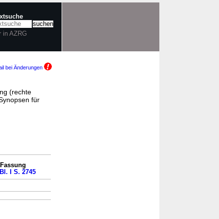
extsuche
r in AZRG
il bei Änderungen
ng (rechte
Synopsen für
n Fassung
Bl. I S. 2745
→