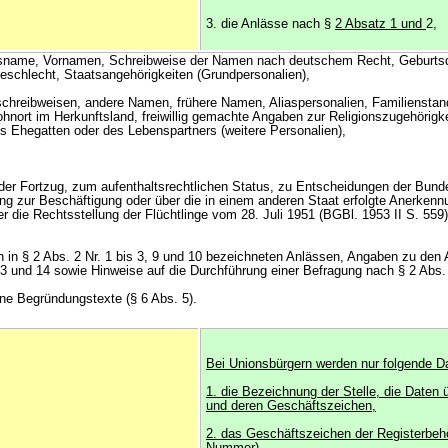
3. die Anlässe nach §
2 Absatz 1 und
2,
tsname, Vornamen, Schreibweise der Namen nach deutschem Recht, Geburts
Geschlecht, Staatsangehörigkeiten (Grundpersonalien),
hreibweisen, andere Namen, frühere Namen, Aliaspersonalien, Familiensta
ohnort im Herkunftsland, freiwillig gemachte Angaben zur Religionszugehörigk
s Ehegatten oder des Lebenspartners (weitere Personalien),
er Fortzug, zum aufenthaltsrechtlichen Status, zu Entscheidungen der Bunde
ng zur Beschäftigung oder über die in einem anderen Staat erfolgte Anerkennu
ie Rechtsstellung der Flüchtlinge vom 28. Juli 1951 (BGBl. 1953 II S. 559
 in § 2 Abs. 2 Nr. 1 bis 3, 9 und 10 bezeichneten Anlässen, Angaben zu den
 13 und 14 sowie Hinweise auf die Durchführung einer Befragung nach § 2 Abs. 
ne Begründungstexte (§ 6 Abs. 5).
Bei Unionsbürgern werden nur folgende D
1. die Bezeichnung der Stelle, die Daten ü
und deren Geschäftszeichen,
2. das Geschäftszeichen der Registerbeh