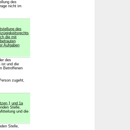
ellung des
rage nicht im
tstellung des
izügigkeitsrechts
rch die mit
 betrauten
er Aufgaben
der des
 ist und die
n Betroffenen
 Person zugeht,
ätzen
1
und 1a
enden Stelle,
itteilung und die
den Stelle,