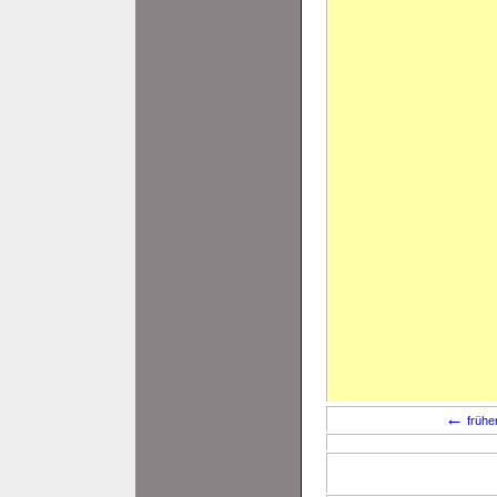
←
frühe