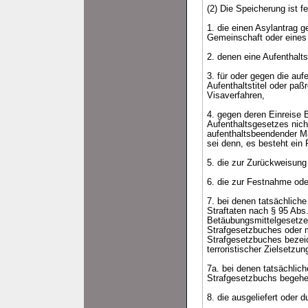
(2) Die Speicherung ist f
1. die einen Asylantrag 
Gemeinschaft oder eines 
2. denen eine Aufenthalts
3. für oder gegen die auf
Aufenthaltstitel oder p
Visaverfahren,
4. gegen deren Einreise 
Aufenthaltsgesetzes nicht
aufenthaltsbeendender Ma
sei denn, es besteht ein
5. die zur Zurückweisung
6. die zur Festnahme ode
7. bei denen tatsächlich
Straftaten nach § 95 Abs
Betäubungsmittelgesetzes
Strafgesetzbuches oder mi
Strafgesetzbuches bezeic
terroristischer Zielsetzun
7a. bei denen tatsächlic
Strafgesetzbuchs begehe
8. die ausgeliefert oder 