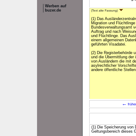
Werben auf
buzer.de
(Text alte Fassung)
(1) Das Ausländerzentral
Migration und Flüchtlinge
Bundesverwaltungsamt ver
Auftrag und nach Weisun
und Flüchtlinge. Das Ausl
einem allgemeinen Daten
geführten Visadatei.
(2) Die Registerbehörde u
und die Übermittlung der
von Ausländern die mit d
asylrechtlicher Vorschrif
andere öffentliche Stellen
←
frühe
(1) Die Speicherung von 
Geltungsbereich dieses 