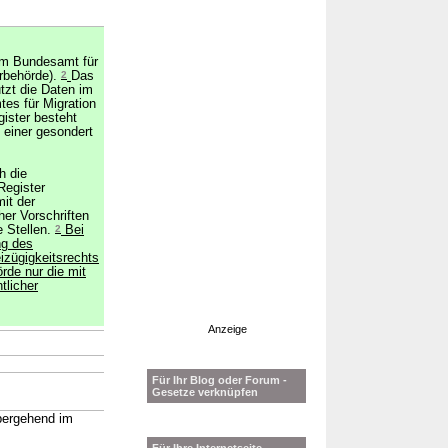
vom Bundesamt für
erbehörde).
2
Das
tzt die Daten im
es für Migration
gister besteht
einer gesondert
h die
Register
it der
her Vorschriften
e Stellen.
2
Bei
ng des
izügigkeitsrechts
örde nur die mit
tlicher
Anzeige
→
Für Ihr Blog oder Forum -
Gesetze verknüpfen
übergehend im