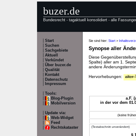
buzer.de
Bundesrecht - tagaktuell konsolidiert - alle Fassunge
Start
Sie sind hier:
Start
>
Inhaltsver
Suchen
Synopse aller Änd
Sachgebiete
Aktuell
Diese Gegenüberstellung 
Verkündet
Spalte) aller am 1. Sep
Über buzer.de
andere Änderungstermine
Qualität
Kontakt
Hervorhebungen:
alter 
Datenschutz
Impressum
Tools:
Blog-Plugin
a.F. 
in der vor dem 01.
Mobilversion
Update via:
(keine früh
Web-Widget
Feed
(Textabschnitt unverändert)
Rechtskataster
§ 