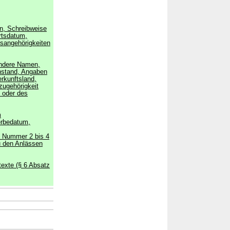
n, Schreibweise
rtsdatum,
tsangehörigkeiten
ndere Namen,
enstand, Angaben
rkunftsland,
zugehörigkeit
 oder des
m
erbedatum,
3 Nummer 2 bis 4
u den Anlässen
exte (§ 6 Absatz
→