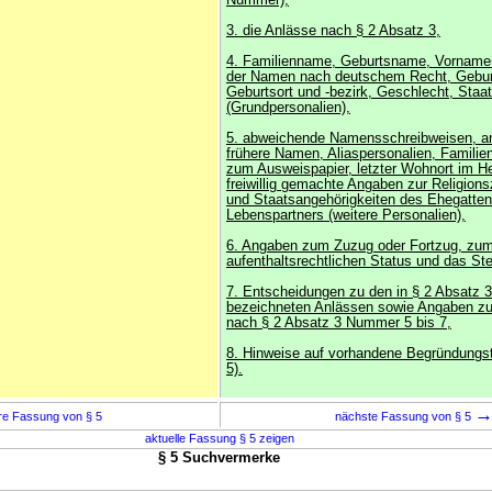
Nummer),
3. die Anlässe nach § 2 Absatz 3,
4. Familienname, Geburtsname, Vorname
der Namen nach deutschem Recht, Gebu
Geburtsort und -bezirk, Geschlecht, Staa
(Grundpersonalien),
5. abweichende Namensschreibweisen, a
frühere Namen, Aliaspersonalien, Famili
zum Ausweispapier, letzter Wohnort im He
freiwillig gemachte Angaben zur Religions
und Staatsangehörigkeiten des Ehegatten
Lebenspartners (weitere Personalien),
6. Angaben zum Zuzug oder Fortzug, zu
aufenthaltsrechtlichen Status und das St
7. Entscheidungen zu den in § 2 Absatz 
bezeichneten Anlässen sowie Angaben z
nach § 2 Absatz 3 Nummer 5 bis 7,
8. Hinweise auf vorhandene Begründungst
5).
re Fassung von § 5
nächste Fassung von § 5
aktuelle Fassung § 5 zeigen
§ 5 Suchvermerke